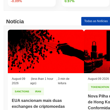
-0.09%
0.97%
Notícia
Todas as Notícias
August 09
(less than 1 hour
,
3 min de
August 09 2026
2026
ago)
leitura
TOKENIZATION
SANCTIONS
IRAN
Nova Pilha 
EUA sancionam mais duas
de Hong Ko
exchanges de criptomoedas
Conformida