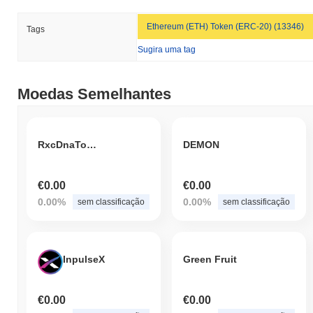
Ethereum (ETH) Token (ERC-20) (13346)
Tags
Sugira uma tag
Moedas Semelhantes
RxcDnaToken
DEMON
€0.00
€0.00
0.00%
0.00%
sem classificação
sem classificação
InpulseX
Green Fruit
€0.00
€0.00