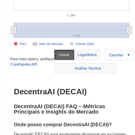
1. jan.
1. jan.
Price
Valor de mercado
Volume (24h)
Linear
Logarítmico
Exportar
Para mais dados, verifique
CoinPaprika API
Análise Técnica
DecentraAI (DECAI)
DecentraAI (DECAI) FAQ – Métricas
Principais e Insights do Mercado
Onde posso comprar DecentraAI (DECAI)?
DecentraAI (DECAI) está amplamente disponível em exchanges