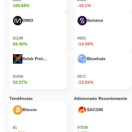
100.69%
-16.1%
DIMO
Solstice
#1199
#583
65.42%
-14.39%
Xeleb Protocol
Bluwhale
#1658
#572
52.57%
-13.91%
Tendências
Adicionado Recentemente
Bitcoin
SACOIN
#1
#7538