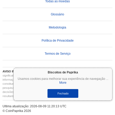
Todas as moedas
Glossário
Metodologia
Política de Privacidade
Termos de Serviço
AVISO IMPORTANTE:
As criptomoedas são altamente voláteis e envolvem riscos
Biscoitos de Paprika
significativos. Você pode perder parte ou todo o seu investimento. Todas as
Usamos cookies para melhorar sua experiência de navegação
...
informações no Coinpaprika são fornecidas apenas para fins informativos e não
More
constituem aconselhamento financeiro ou de investimento. Sempre faça sua própria
pesquisa (DYOR) e consulte um consultor financeiro qualificado antes de tomar
decisões de investimento. O Coinpaprika não se responsabiliza por quaisquer perdas
Fechado
resultantes do uso dessas informações.
Ultima atualização: 2026-08-09 11:20:13 UTC
© CoinPaprika 2026