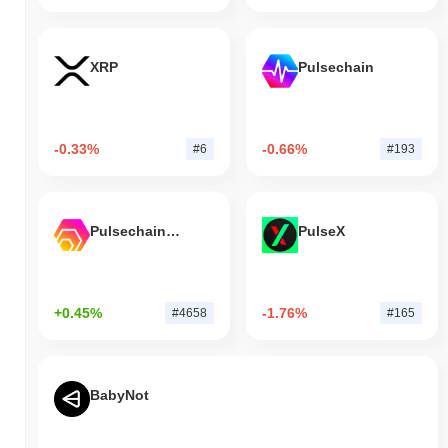
XRP
Pulsechain
-0.33%
-0.66%
#6
#193
Pulsechain Bridged HEX (Pulsechain)
PulseX
+0.45%
-1.76%
#4658
#165
BabyNot