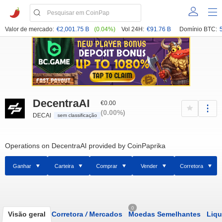
Valor de mercado:
€2,001.75 B
(0.04%)
Vol 24H:
€91.76 B
Domínio BTC:
DecentraAI
€0.00
(0.00%)
DECAI
sem classificação
Operations on DecentraAI provided by CoinPaprika
Ganhar
Carteira
Comprar
Vender
Corretora
0
Visão geral
Corretora
/
Mercados
Moedas Semelhantes
Liqu