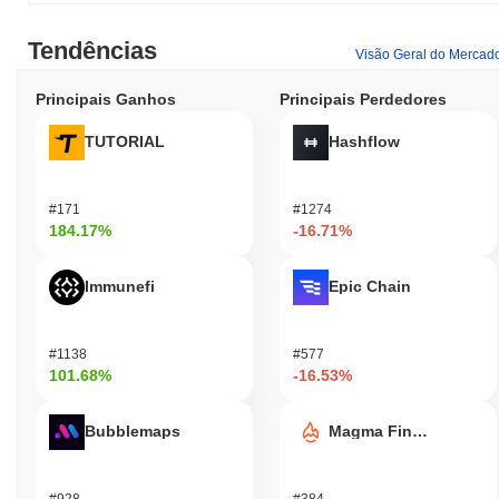
Tendências
Visão Geral do Mercad
Principais Ganhos
Principais Perdedores
TUTORIAL
Hashflow
#171
#1274
184.17%
-16.71%
Immunefi
Epic Chain
#1138
#577
101.68%
-16.53%
Bubblemaps
Magma Finance
#928
#384