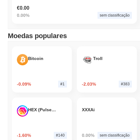
€0.00
0.00%
sem classificação
Moedas populares
Bitcoin
Troll
-0.09%
-2.03%
#1
#383
HEX (Pulsechain)
XXXAi
-1.60%
0.00%
#140
sem classificação