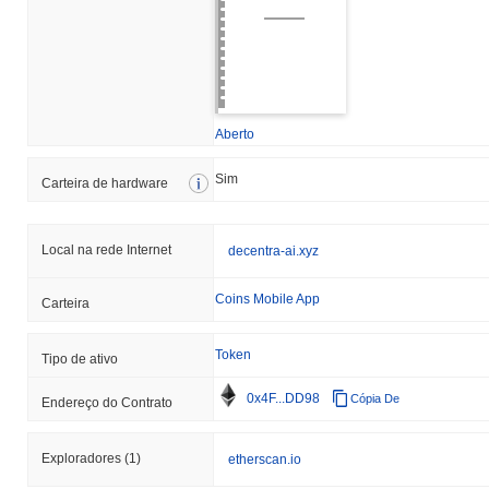
Aberto
Sim
Carteira de hardware
Local na rede Internet
decentra-ai.xyz
Coins Mobile App
Carteira
Token
Tipo de ativo
0x4F...DD98
Cópia De
Endereço do Contrato
Exploradores
(1)
etherscan.io