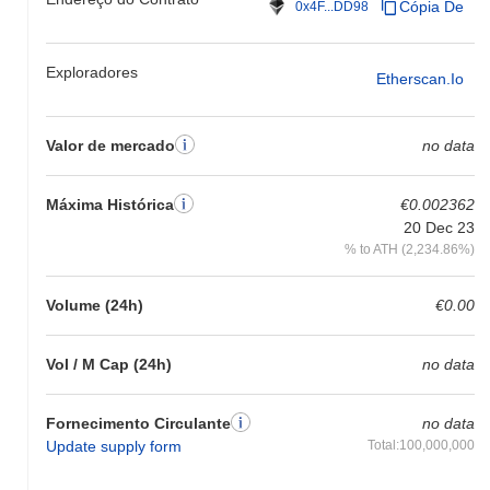
Cópia De
0x4F...DD98
Exploradores
Etherscan.io
Valor de mercado
no data
Máxima Histórica
€0.002362
20 Dec 23
% to ATH (2,234.86%)
Volume (24h)
€0.00
Vol / M Cap (24h)
no data
Fornecimento Circulante
no data
Update supply form
Total:100,000,000