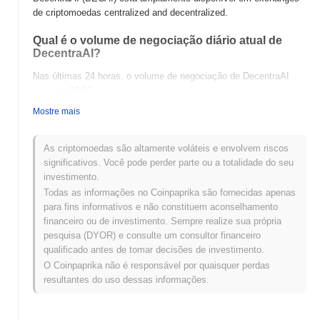
de criptomoedas centralized and decentralized.
Qual é o volume de negociação diário atual de
DecentraAI?
Nas últimas 24 horas, o volume de negociação de DecentraAI
está em
€0.00
.
Mostre mais
Qual é o histórico da faixa de preço de
DecentraAI?
As criptomoedas são altamente voláteis e envolvem riscos
Máxima Histórica (ATH):
€0.002362
significativos. Você pode perder parte ou a totalidade do seu
Mínima Histórica (ATL):
€0.00
investimento.
Todas as informações no Coinpaprika são fornecidas apenas
DecentraAI está sendo negociado atualmente
~95.72%
abaixo de
para fins informativos e não constituem aconselhamento
sua ATH .
financeiro ou de investimento. Sempre realize sua própria
pesquisa (DYOR) e consulte um consultor financeiro
Como DecentraAI está se desempenhando em
qualificado antes de tomar decisões de investimento.
comparação com o mercado cripto mais amplo?
O Coinpaprika não é responsável por quaisquer perdas
Nos últimos 7 dias, DecentraAI ganhou
0.00%
, ficando abaixo do
resultantes do uso dessas informações.
mercado cripto geral que registrou um ganho de
0.04%
. Isso
indica um atraso temporário na ação de preço de DECAI em
relação ao momentum do mercado mais amplo.