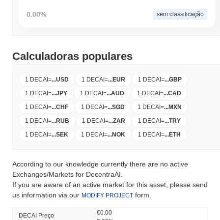
0.00%
sem classificação
Calculadoras populares
1 DECAI
=
...
USD
1 DECAI
=
...
EUR
1 DECAI
=
...
GBP
1 DECAI
=
...
JPY
1 DECAI
=
...
AUD
1 DECAI
=
...
CAD
1 DECAI
=
...
CHF
1 DECAI
=
...
SGD
1 DECAI
=
...
MXN
1 DECAI
=
...
RUB
1 DECAI
=
...
ZAR
1 DECAI
=
...
TRY
1 DECAI
=
...
SEK
1 DECAI
=
...
NOK
1 DECAI
=
...
ETH
According to our knowledge currently there are no active
Exchanges/Markets for DecentraAI.
If you are aware of an active market for this asset, please send
us information via our
form.
MODIFY PROJECT
€0.00
DECAI Preço