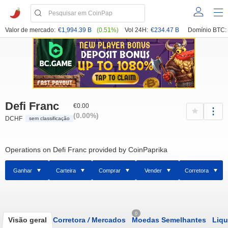
Valor de mercado:
€1,994.39 B
(0.51%)
Vol 24H:
€234.47 B
Domínio BTC:
Defi Franc
€0.00
(0.00%)
DCHF
sem classificação
Operations on Defi Franc provided by CoinPaprika
Ganhar
Carteira
Comprar
Vender
Corretora
0
Visão geral
Corretora
/
Mercados
Moedas Semelhantes
Liqu