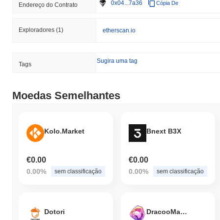
0x04...7a36
Cópia De
Endereço do Contrato
Exploradores
(1)
etherscan.io
Sugira uma tag
Tags
Moedas Semelhantes
Kolo.Market
Bnext B3X
€0.00
€0.00
0.00%
0.00%
sem classificação
sem classificação
Dotori
DracooMaster