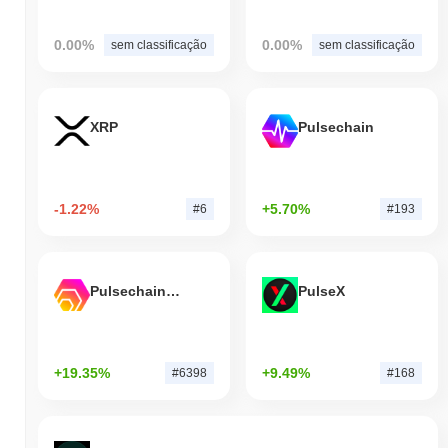
0.00%
0.00%
sem classificação
sem classificação
XRP
Pulsechain
-1.22%
+5.70%
#6
#193
Pulsechain Bridged HEX (Pulsechain)
PulseX
+19.35%
+9.49%
#6398
#168