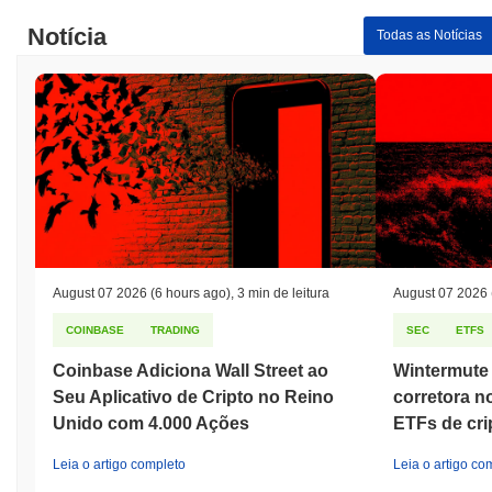
sua ATH .
Notícia
Todas as Notícias
Como Defi Franc está se desempenhando em
comparação com o mercado cripto mais amplo?
Nos últimos 7 dias, Defi Franc ganhou
0.00%
, ficando abaixo do
mercado cripto geral que registrou um ganho de
0.51%
. Isso
indica um atraso temporário na ação de preço de DCHF em
relação ao momentum do mercado mais amplo.
August 07 2026
(6 hours ago)
,
3 min de leitura
August 07 2026
COINBASE
TRADING
SEC
ETFS
Coinbase Adiciona Wall Street ao
Wintermute 
Seu Aplicativo de Cripto no Reino
corretora n
Unido com 4.000 Ações
ETFs de cr
Leia o artigo completo
Leia o artigo co