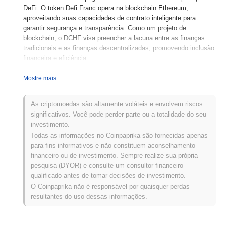
DeFi. O token Defi Franc opera na blockchain Ethereum,
aproveitando suas capacidades de contrato inteligente para
garantir segurança e transparência. Como um projeto de
blockchain, o DCHF visa preencher a lacuna entre as finanças
tradicionais e as finanças descentralizadas, promovendo inclusão
financeira e eficiência.
Quando e como o Defi Franc começou?
Mostre mais
Defi Franc (DCHF) foi lançado em 2020 como uma stablecoin
descentralizada projetada para manter um valor estável atrelado
As criptomoedas são altamente voláteis e envolvem riscos
ao Franco Suíço. Foi desenvolvido por uma equipe focada em
significativos. Você pode perder parte ou a totalidade do seu
criar uma moeda digital confiável para o ecossistema DeFi. O
investimento.
projeto ganhou impulso com sua listagem inicial em várias
Todas as informações no Coinpaprika são fornecidas apenas
exchanges descentralizadas, contribuindo para sua adoção e
para fins informativos e não constituem aconselhamento
crescimento inicial no espaço DeFi.
financeiro ou de investimento. Sempre realize sua própria
pesquisa (DYOR) e consulte um consultor financeiro
O que está por vir para o Defi Franc?
qualificado antes de tomar decisões de investimento.
Defi Franc (DCHF) está preparado para avanços significativos à
O Coinpaprika não é responsável por quaisquer perdas
medida que avança em seu roteiro para 2024. As próximas
resultantes do uso dessas informações.
funcionalidades incluem a integração de uma plataforma de
empréstimos descentralizada, que visa aumentar o engajamento
e a utilidade dos usuários dentro do ecossistema. A comunidade