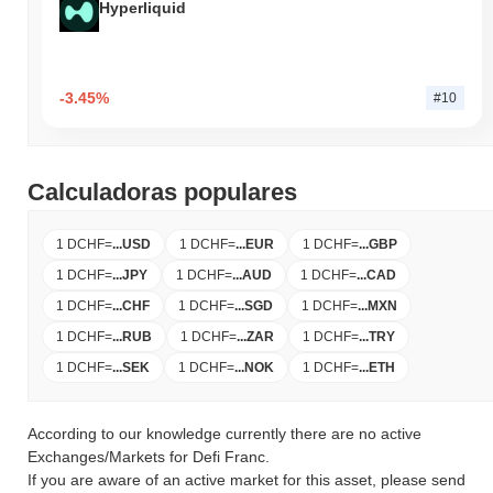
Hyperliquid
-3.45%
#10
Calculadoras populares
1 DCHF
=
...
USD
1 DCHF
=
...
EUR
1 DCHF
=
...
GBP
1 DCHF
=
...
JPY
1 DCHF
=
...
AUD
1 DCHF
=
...
CAD
1 DCHF
=
...
CHF
1 DCHF
=
...
SGD
1 DCHF
=
...
MXN
1 DCHF
=
...
RUB
1 DCHF
=
...
ZAR
1 DCHF
=
...
TRY
1 DCHF
=
...
SEK
1 DCHF
=
...
NOK
1 DCHF
=
...
ETH
According to our knowledge currently there are no active
Exchanges/Markets for Defi Franc.
If you are aware of an active market for this asset, please send