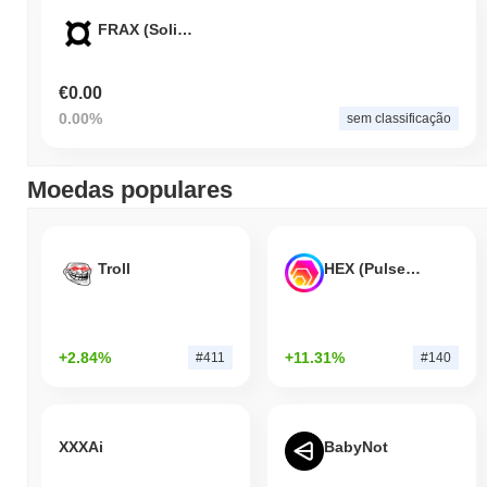
FRAX (Solidly)
€0.00
0.00%
sem classificação
Moedas populares
Troll
HEX (Pulsechain)
+2.84%
+11.31%
#411
#140
XXXAi
BabyNot