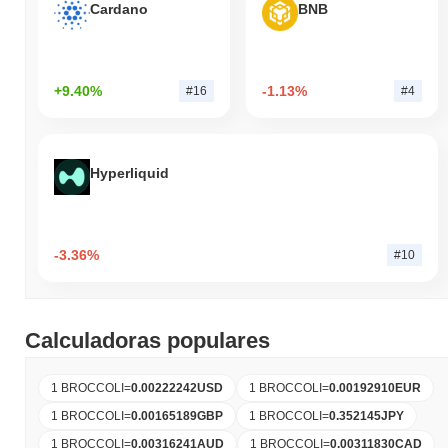
Cardano
BNB
+9.40%
-1.13%
#16
#4
Hyperliquid
-3.36%
#10
Calculadoras populares
1 BROCCOLI
=
0.00222242
USD
1 BROCCOLI
=
0.00192910
EUR
1 BROCCOLI
=
0.00165189
GBP
1 BROCCOLI
=
0.352145
JPY
1 BROCCOLI
=
0.00316241
AUD
1 BROCCOLI
=
0.00311830
CAD