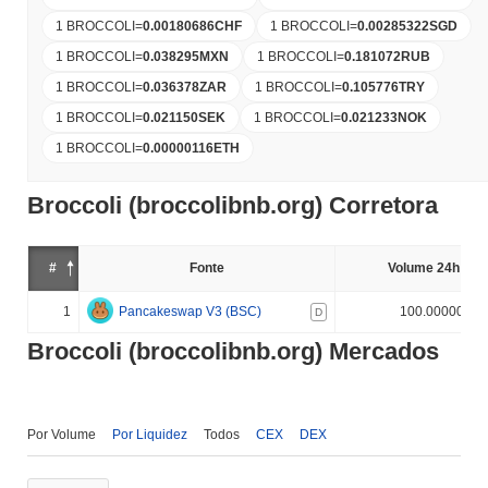
1 BROCCOLI
=
0.00180686
CHF
1 BROCCOLI
=
0.00285322
SGD
1 BROCCOLI
=
0.038295
MXN
1 BROCCOLI
=
0.181072
RUB
1 BROCCOLI
=
0.036378
ZAR
1 BROCCOLI
=
0.105776
TRY
1 BROCCOLI
=
0.021150
SEK
1 BROCCOLI
=
0.021233
NOK
1 BROCCOLI
=
0.00000116
ETH
Broccoli (broccolibnb.org) Corretora
#
Fonte
Volume 24h (%)
1
Pancakeswap V3 (BSC)
100.000000%
D
Broccoli (broccolibnb.org) Mercados
Por Volume
Por Liquidez
Todos
CEX
DEX