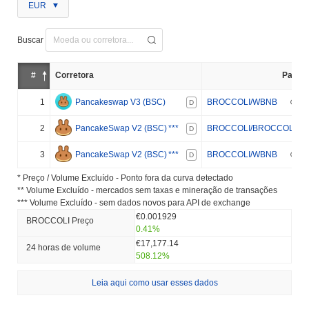
EUR
Buscar
#
Corretora
Par
1
Pancakeswap V3 (BSC)
BROCCOLI/WBNB
D
2
PancakeSwap V2 (BSC)
***
BROCCOLI/BROCCOLI
D
3
PancakeSwap V2 (BSC)
***
BROCCOLI/WBNB
D
* Preço / Volume Excluído - Ponto fora da curva detectado
** Volume Excluído - mercados sem taxas e mineração de transações
*** Volume Excluído - sem dados novos para API de exchange
€0.001929
BROCCOLI Preço
0.41%
€17,177.14
24 horas de volume
508.12%
Leia aqui como usar esses dados