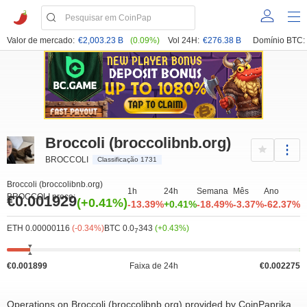
Valor de mercado:
€2,003.23 B
(0.09%)
Vol 24H:
€276.38 B
Domínio BTC:
Broccoli (broccolibnb.org)
BROCCOLI
Classificação 1731
Broccoli (broccolibnb.org)
1h
24h
Semana
Mês
Ano
BROCCOLI preço:
€0.001929
(+0.41%)
-13.39%
+0.41%
-18.49%
-3.37%
-62.37%
ETH 0.00000116
(-0.34%)
BTC 0.0
343
(+0.43%)
7
€0.001899
Faixa de 24h
€0.002275
Operations on Broccoli (broccolibnb.org) provided by CoinPaprika