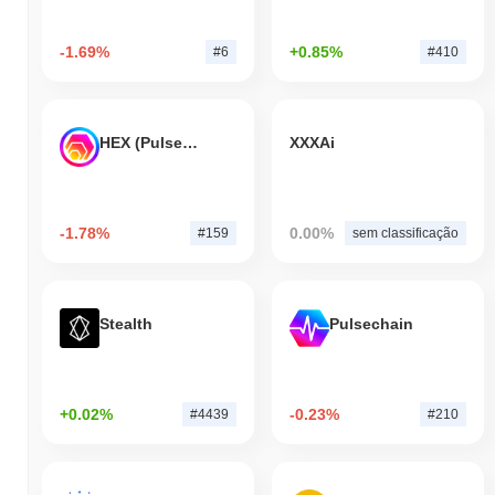
-1.69%
+0.85%
#6
#410
HEX (Pulsechain)
XXXAi
-1.78%
0.00%
#159
sem classificação
Stealth
Pulsechain
+0.02%
-0.23%
#4439
#210