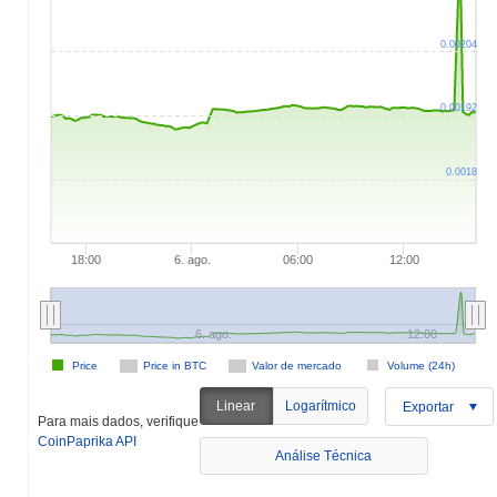
0.00204
0.00192
0.0018
18:00
6. ago.
06:00
12:00
6. ago.
12:00
Price
Price in BTC
Valor de mercado
Volume (24h)
Linear
Logarítmico
Exportar
Para mais dados, verifique
CoinPaprika API
Análise Técnica