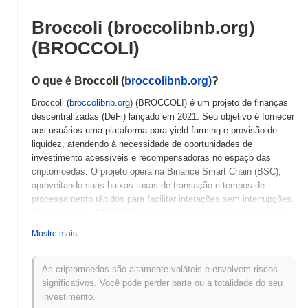
Broccoli (broccolibnb.org)
(BROCCOLI)
O que é Broccoli (
broccolibnb.org)
?
Broccoli (
broccolibnb.org)
(BROCCOLI) é um projeto de finanças
descentralizadas (DeFi) lançado em 2021. Seu objetivo é fornecer
aos usuários uma plataforma para yield farming e provisão de
liquidez, atendendo à necessidade de oportunidades de
investimento acessíveis e recompensadoras no espaço das
criptomoedas. O projeto opera na Binance Smart Chain (BSC),
aproveitando suas baixas taxas de transação e tempos de
processamento rápidos para facilitar interações sem interrupções.
O token nativo, BROCCOLI, serve a múltiplos propósitos dentro
do ecossistema, incluindo governança, staking e como meio para
Mostre mais
taxas de transação. Broccoli se destaca por seu foco no
engajamento da comunidade e sustentabilidade, incorporando
recursos que promovem a conscientização ambiental e a
As criptomoedas são altamente voláteis e envolvem riscos
responsabilidade social. Essa abordagem única o posiciona como
significativos. Você pode perder parte ou a totalidade do seu
um jogador notável no cenário DeFi, atraindo usuários que
investimento.