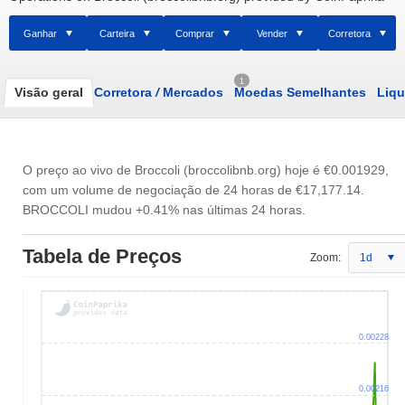
Ganhar
Carteira
Comprar
Vender
Corretora
1
Visão geral
Corretora
/
Mercados
Moedas Semelhantes
Liqu
O preço ao vivo de Broccoli (broccolibnb.org) hoje é
€0.001929
,
com um volume de negociação de 24 horas de
€17,177.14
.
BROCCOLI mudou +0.41% nas últimas 24 horas.
Tabela de Preços
Zoom:
1d
0.00228
0.00216