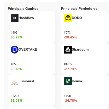
Principais Ganhos
Principais Perdedores
Hashflow
DODO
#901
#673
85.79%
-28.45%
OVERTAKE
Shardeum
#853
#1672
69.43%
-27.74%
Fusionist
Heima
#1233
#708
61.03%
-24.78%