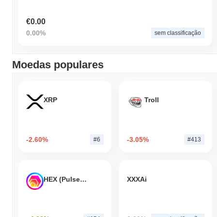
€0.00
0.00%
sem classificação
Moedas populares
XRP
Troll
-2.60%
-3.05%
#6
#413
HEX (Pulsechain)
XXXAi