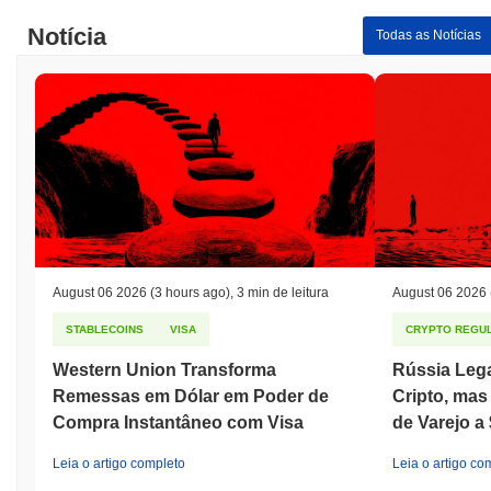
Notícia
Todas as Notícias
August 06 2026
(3 hours ago)
,
3 min de leitura
August 06 2026
STABLECOINS
VISA
CRYPTO REGUL
Western Union Transforma
Rússia Leg
Remessas em Dólar em Poder de
Cripto, ma
Compra Instantâneo com Visa
de Varejo a
Leia o artigo completo
Leia o artigo co