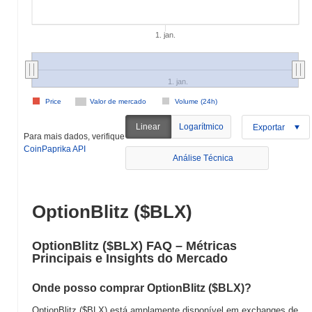
1. jan.
1. jan.
Price
Valor de mercado
Volume (24h)
Linear
Logarítmico
Exportar
Para mais dados, verifique
CoinPaprika API
Análise Técnica
OptionBlitz ($BLX)
OptionBlitz ($BLX) FAQ – Métricas
Principais e Insights do Mercado
Onde posso comprar OptionBlitz ($BLX)?
OptionBlitz ($BLX) está amplamente disponível em exchanges de