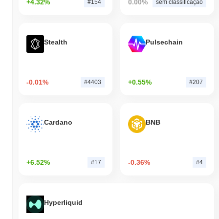
+4.32%
0.00%
#154
sem classificação
Stealth
Pulsechain
-0.01%
+0.55%
#4403
#207
Cardano
BNB
+6.52%
-0.36%
#17
#4
Hyperliquid