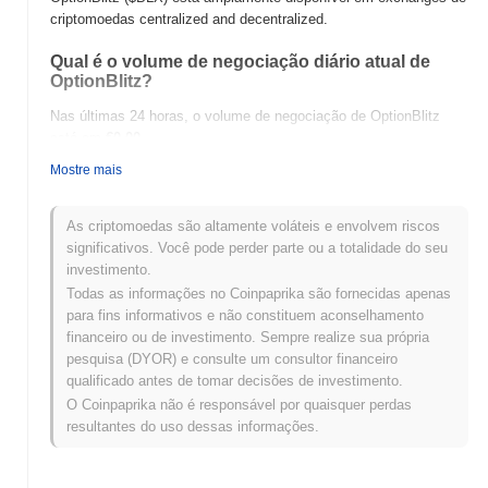
criptomoedas centralized and decentralized.
Qual é o volume de negociação diário atual de
OptionBlitz?
Nas últimas 24 horas, o volume de negociação de OptionBlitz
está em
€0.00
.
Mostre mais
Qual é o histórico da faixa de preço de
OptionBlitz?
As criptomoedas são altamente voláteis e envolvem riscos
Máxima Histórica (ATH):
€0.00000013
significativos. Você pode perder parte ou a totalidade do seu
Mínima Histórica (ATL):
€0.00
investimento.
Todas as informações no Coinpaprika são fornecidas apenas
OptionBlitz está sendo negociado atualmente
~100.00%
abaixo
para fins informativos e não constituem aconselhamento
de sua ATH .
financeiro ou de investimento. Sempre realize sua própria
pesquisa (DYOR) e consulte um consultor financeiro
Como OptionBlitz está se desempenhando em
qualificado antes de tomar decisões de investimento.
comparação com o mercado cripto mais amplo?
O Coinpaprika não é responsável por quaisquer perdas
Nos últimos 7 dias, OptionBlitz ganhou
0.00%
, superando o
resultantes do uso dessas informações.
mercado cripto geral que registrou um declínio de
0.43%
. Isso
indica um desempenho forte na ação de preço de $BLX em
relação ao momentum do mercado mais amplo.