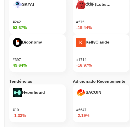
SKYAI
龙虾 (Lobster)
#242
#575
53.67%
-19.44%
Biconomy
KellyClaude
#397
#1714
49.64%
-16.97%
Tendências
Adicionado Recentemente
Hyperliquid
SACOIN
#10
#6647
-1.33%
-2.19%