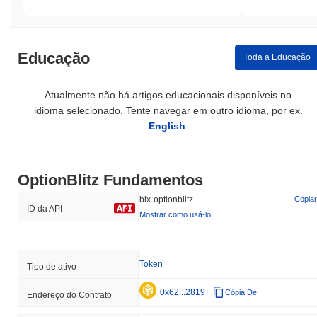
Educação
Toda a Educação
Atualmente não há artigos educacionais disponíveis no
idioma selecionado. Tente navegar em outro idioma, por ex.
English
.
OptionBlitz Fundamentos
blx-optionblitz
Copiar
ID da API
Mostrar como usá-lo
Token
Tipo de ativo
0x62...2819
Cópia De
Endereço do Contrato