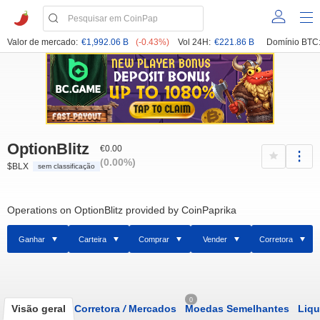
Valor de mercado:
€1,992.06 B
(-0.43%)
Vol 24H:
€221.86 B
Domínio BTC
OptionBlitz
€0.00
(0.00%)
$BLX
sem classificação
Operations on OptionBlitz provided by CoinPaprika
Ganhar
Carteira
Comprar
Vender
Corretora
0
Visão geral
Corretora
/
Mercados
Moedas Semelhantes
Liqu