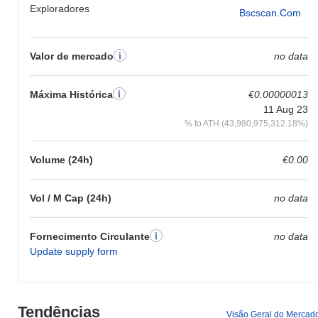
Exploradores
Bscscan.com
Valor de mercado
no data
Máxima Histórica
€0.00000013
11 Aug 23
% to ATH (43,980,975,312.18%)
Volume (24h)
€0.00
Vol / M Cap (24h)
no data
Fornecimento Circulante
no data
Update supply form
Tendências
Visão Geral do Mercad