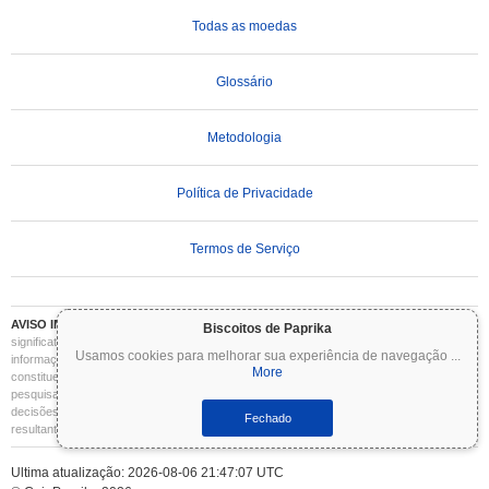
Todas as moedas
Glossário
Metodologia
Política de Privacidade
Termos de Serviço
AVISO IMPORTANTE:
As criptomoedas são altamente voláteis e envolvem riscos
Biscoitos de Paprika
significativos. Você pode perder parte ou todo o seu investimento. Todas as
Usamos cookies para melhorar sua experiência de navegação
...
informações no Coinpaprika são fornecidas apenas para fins informativos e não
More
constituem aconselhamento financeiro ou de investimento. Sempre faça sua própria
pesquisa (DYOR) e consulte um consultor financeiro qualificado antes de tomar
decisões de investimento. O Coinpaprika não se responsabiliza por quaisquer perdas
Fechado
resultantes do uso dessas informações.
Ultima atualização: 2026-08-06 21:47:07 UTC