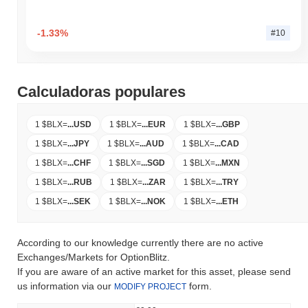
-1.33%
#10
Calculadoras populares
1 $BLX
=
...
USD
1 $BLX
=
...
EUR
1 $BLX
=
...
GBP
1 $BLX
=
...
JPY
1 $BLX
=
...
AUD
1 $BLX
=
...
CAD
1 $BLX
=
...
CHF
1 $BLX
=
...
SGD
1 $BLX
=
...
MXN
1 $BLX
=
...
RUB
1 $BLX
=
...
ZAR
1 $BLX
=
...
TRY
1 $BLX
=
...
SEK
1 $BLX
=
...
NOK
1 $BLX
=
...
ETH
According to our knowledge currently there are no active
Exchanges/Markets for OptionBlitz.
If you are aware of an active market for this asset, please send
us information via our
form.
MODIFY PROJECT