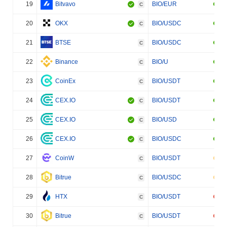
19
Bitvavo
BIO/EUR
C
20
OKX
BIO/USDC
C
21
BTSE
BIO/USDC
C
22
Binance
BIO/U
C
23
CoinEx
BIO/USDT
C
24
CEX.IO
BIO/USDT
C
25
CEX.IO
BIO/USD
C
26
CEX.IO
BIO/USDC
C
27
CoinW
BIO/USDT
C
28
Bitrue
BIO/USDC
C
29
HTX
BIO/USDT
C
30
Bitrue
BIO/USDT
C