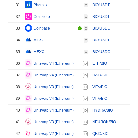
31
Phemex
BIO/USDT
C
32
Coinstore
BIO/USDT
C
33
Coinbase
BIO/USDC
C
34
MEXC
BIO/USDT
C
35
MEXC
BIO/USDC
C
36
Uniswap V4 (Ethereum)
ETH/BIO
D
37
Uniswap V4 (Ethereum)
HAIR/BIO
D
38
Uniswap V3 (Ethereum)
VITA/BIO
D
39
Uniswap V4 (Ethereum)
VITA/BIO
D
40
Uniswap V4 (Ethereum)
HYDRA/BIO
D
41
Uniswap V3 (Ethereum)
NEURON/BIO
D
42
Uniswap V2 (Ethereum)
QBIO/BIO
D