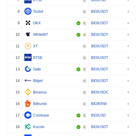
C
8
Toobit
BIO/USDT
C
9
OKX
BIO/USDT
C
10
WhiteBIT
BIO/USDT
C
11
XT
BIO/USDT
C
12
BTSE
BIO/USDT
C
13
Gate
BIO/USDT
C
14
Bitget
BIO/USDT
C
15
Binance
BIO/USDC
C
16
Bithumb
BIO/KRW
C
17
Coinbase
BIO/USD
C
18
Kucoin
BIO/USDT
C