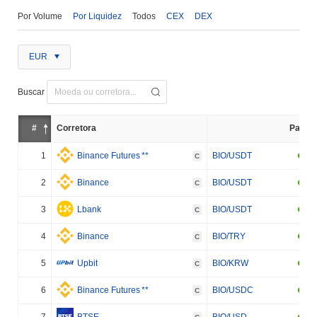
Por Volume
Por Liquidez
Todos
CEX
DEX
EUR
Buscar
#
Corretora
Par
1
Binance Futures
**
BIO/USDT
C
2
Binance
BIO/USDT
C
3
Lbank
BIO/USDT
C
4
Binance
BIO/TRY
C
5
Upbit
BIO/KRW
C
6
Binance Futures
**
BIO/USDC
C
7
BTSE
BIO/USD