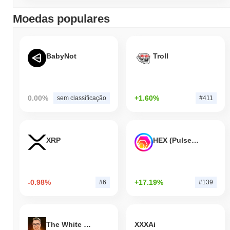
Moedas populares
BabyNot
Troll
0.00%
+1.60%
sem classificação
#411
XRP
HEX (Pulsechain)
-0.98%
+17.19%
#6
#139
The White Bull
XXXAi