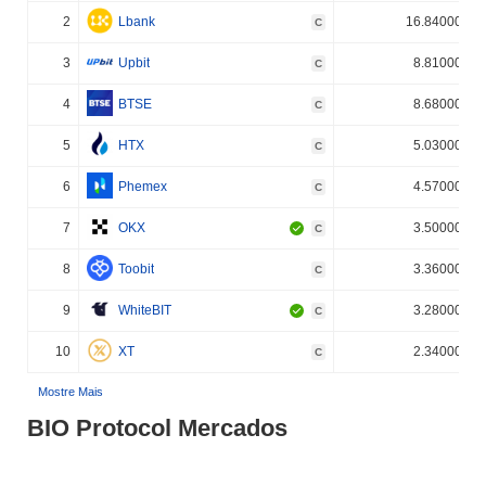
2
Lbank
16.840000%
C
3
Upbit
8.810000%
C
4
BTSE
8.680000%
C
5
HTX
5.030000%
C
6
Phemex
4.570000%
C
7
OKX
3.500000%
C
8
Toobit
3.360000%
C
9
WhiteBIT
3.280000%
C
10
XT
2.340000%
C
Mostre Mais
BIO Protocol Mercados