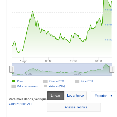
0.0212
0.0208
0.0204
 500k
500k
0.018
0.023
0
30M
7. ago.
06:00
12:00
18:00
7. ago.
12:00
Price
Price in BTC
Price ETH
Valor de mercado
Volume (24h)
Linear
Logarítmico
Exportar
Para mais dados, verifique
CoinPaprika API
Análise Técnica