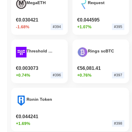
MegaETH
Request
indica um desempenho forte na ação de preço de BIO em relação
ao momentum do mercado mais amplo.
€0.030421
€0.044595
-1.68%
+1.07%
#394
#395
Threshold Network
Rings scBTC
€0.003073
€56,081.41
+0.74%
+0.76%
#396
#397
Ronin Token
€0.044241
+1.69%
#398