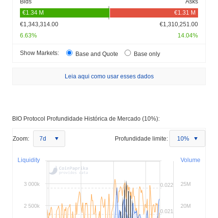
Bids
Asks
€1,343,314.00
€1,310,251.00
6.63%
14.04%
Show Markets:
Base and Quote
Base only
Leia aqui como usar esses dados
BIO Protocol Profundidade Histórica de Mercado (10%):
Zoom:
7d
Profundidade limite:
10%
Liquidity
Volume
3 000k
25M
0.022
2 500k
20M
0.021