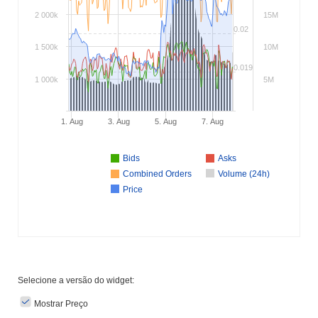
2 000k
15M
0.02
1 500k
10M
0.019
1 000k
5M
1. Aug
3. Aug
5. Aug
7. Aug
Bids
Asks
Combined Orders
Volume (24h)
Price
Selecione a versão do widget:
Mostrar Preço