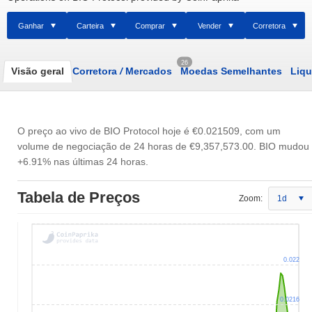
Ganhar
Carteira
Comprar
Vender
Corretora
26
Visão geral
Corretora
/
Mercados
Moedas Semelhantes
Liqu
O preço ao vivo de BIO Protocol hoje é
€0.021509
, com um
volume de negociação de 24 horas de
€9,357,573.00
. BIO mudou
+6.91% nas últimas 24 horas.
Tabela de Preços
Zoom:
1d
0.022
0.0216