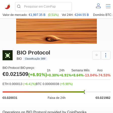
Valor de mercado:
€1,997.35 B
(0.51%)
Vol 24H:
€244.55 B
Domínio BTC:
BIO Protocol
BIO
Classificação 389
BIO Protocol BIO preço:
1h
24h
Semana
Mês
Ano
€0.021509
(+6.91%)
+0.30%
+6.91%
+8.64%
-13.04%
-74.53%
ETH 0.000013
(+6.41%)
BTC 0.00000038
(+5.98%)
€0.020031
Faixa de 24h
€0.021982
Operations on BIO Protocol provided by CoinPaprika