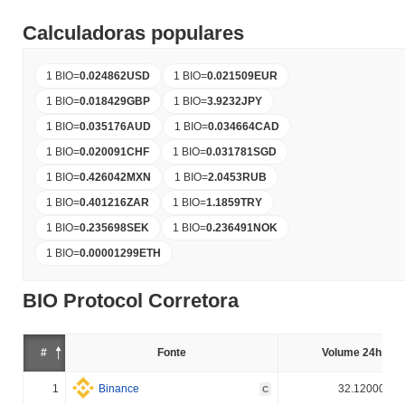
Calculadoras populares
1 BIO
=
0.024862
USD
1 BIO
=
0.021509
EUR
1 BIO
=
0.018429
GBP
1 BIO
=
3.9232
JPY
1 BIO
=
0.035176
AUD
1 BIO
=
0.034664
CAD
1 BIO
=
0.020091
CHF
1 BIO
=
0.031781
SGD
1 BIO
=
0.426042
MXN
1 BIO
=
2.0453
RUB
1 BIO
=
0.401216
ZAR
1 BIO
=
1.1859
TRY
1 BIO
=
0.235698
SEK
1 BIO
=
0.236491
NOK
1 BIO
=
0.00001299
ETH
BIO Protocol Corretora
#
Fonte
Volume 24h (%)
1
Binance
32.120000%
C