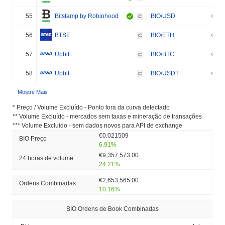
55
Bitstamp by Robinhood
BIO/USD
C
56
BTSE
BIO/ETH
C
57
Upbit
BIO/BTC
C
58
Upbit
BIO/USDT
C
Mostre Mais
* Preço / Volume Excluído - Ponto fora da curva detectado
** Volume Excluído - mercados sem taxas e mineração de transações
*** Volume Excluído - sem dados novos para API de exchange
€0.021509
BIO Preço
6.91%
€9,357,573.00
24 horas de volume
24.21%
€2,653,565.00
Ordens Combinadas
10.16%
BIO Ordens de Book Combinadas