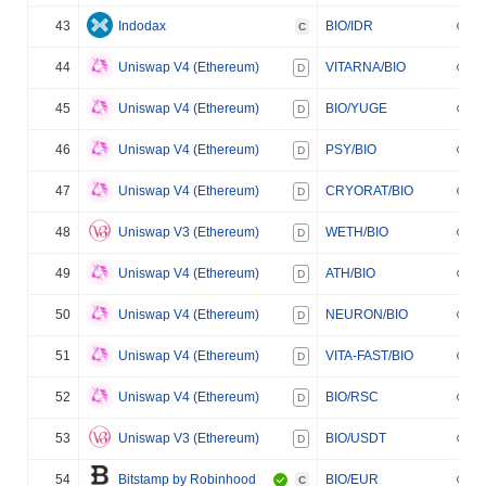
43
Indodax
BIO/IDR
C
44
Uniswap V4 (Ethereum)
VITARNA/BIO
D
45
Uniswap V4 (Ethereum)
BIO/YUGE
D
46
Uniswap V4 (Ethereum)
PSY/BIO
D
47
Uniswap V4 (Ethereum)
CRYORAT/BIO
D
48
Uniswap V3 (Ethereum)
WETH/BIO
D
49
Uniswap V4 (Ethereum)
ATH/BIO
D
50
Uniswap V4 (Ethereum)
NEURON/BIO
D
51
Uniswap V4 (Ethereum)
VITA-FAST/BIO
D
52
Uniswap V4 (Ethereum)
BIO/RSC
D
53
Uniswap V3 (Ethereum)
BIO/USDT
D
54
Bitstamp by Robinhood
BIO/EUR
C