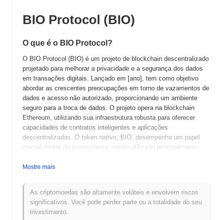
BIO Protocol (BIO)
O que é o BIO Protocol?
O BIO Protocol (BIO) é um projeto de blockchain descentralizado
projetado para melhorar a privacidade e a segurança dos dados
em transações digitais. Lançado em [ano], tem como objetivo
abordar as crescentes preocupações em torno de vazamentos de
dados e acesso não autorizado, proporcionando um ambiente
seguro para a troca de dados. O projeto opera na blockchain
Ethereum, utilizando sua infraestrutura robusta para oferecer
capacidades de contratos inteligentes e aplicações
descentralizadas. O token nativo, BIO, desempenha um papel
crucial dentro do ecossistema, sendo utilizado principalmente
para taxas de transação, staking e governança. Os detentores de
tokens podem participar dos processos de tomada de decisão,
Mostre mais
contribuindo para o desenvolvimento e melhorias futuras do
protocolo. O BIO Protocol se destaca por seu foco em soluções
As criptomoedas são altamente voláteis e envolvem riscos
centradas na privacidade, empregando técnicas criptográficas
significativos. Você pode perder parte ou a totalidade do seu
avançadas para garantir a integridade e a confidencialidade dos
investimento.
dados. Essa ênfase na segurança posiciona o BIO Protocol como