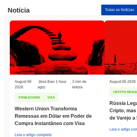
Notícia
Todas as Notícias
August 06
(less than 1 hour
,
3 min de
August 06 2026
2026
ago)
leitura
CRYPTO REGUL
STABLECOINS
VISA
Rússia Leg
Western Union Transforma
Cripto, ma
Remessas em Dólar em Poder de
de Varejo a
Compra Instantâneo com Visa
Leia o artigo co
Leia o artigo completo