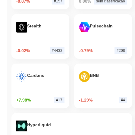
-0.07%
0.00%
#157
sem classificação
Stealth
Pulsechain
-0.02%
-0.79%
#4432
#208
Cardano
BNB
+7.98%
-1.29%
#17
#4
Hyperliquid