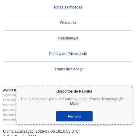
Todas as moedas
Glossário
Metodologia
Política de Privacidade
Termos de Serviço
AVISO IMPORTANTE:
As criptomoedas são altamente voláteis e envolvem riscos
Biscoitos de Paprika
significativos. Você pode perder parte ou todo o seu investimento. Todas as
Usamos cookies para melhorar sua experiência de navegação
...
informações no Coinpaprika são fornecidas apenas para fins informativos e não
More
constituem aconselhamento financeiro ou de investimento. Sempre faça sua própria
pesquisa (DYOR) e consulte um consultor financeiro qualificado antes de tomar
decisões de investimento. O Coinpaprika não se responsabiliza por quaisquer perdas
Fechado
resultantes do uso dessas informações.
Ultima atualização: 2026-08-06 19:10:55 UTC