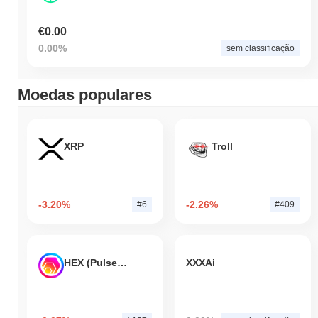
€0.00
0.00%
sem classificação
Moedas populares
XRP
Troll
-3.20%
-2.26%
#6
#409
HEX (Pulsechain)
XXXAi