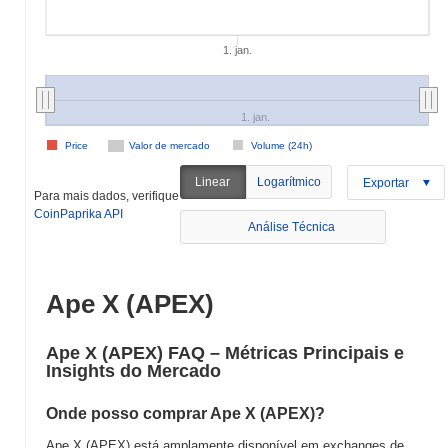
1. jan.
1. jan.
Price
Valor de mercado
Volume (24h)
Linear
Logarítmico
Exportar
Para mais dados, verifique
CoinPaprika API
Análise Técnica
Ape X (APEX)
Ape X (APEX) FAQ – Métricas Principais e
Insights do Mercado
Onde posso comprar Ape X (APEX)?
Ape X (APEX) está amplamente disponível em exchanges de