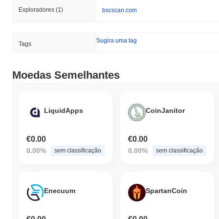
Exploradores
(1)
bscscan.com
Sugira uma tag
Tags
Moedas Semelhantes
LiquidApps
CoinJanitor
€0.00
€0.00
0.00%
0.00%
sem classificação
sem classificação
Enecuum
SpartanCoin