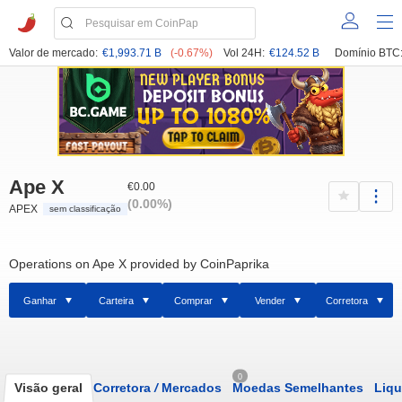
Valor de mercado:
€1,993.71 B
(-0.67%)
Vol 24H:
€124.52 B
Domínio BTC
Ape X
€0.00
(0.00%)
APEX
sem classificação
Operations on Ape X provided by CoinPaprika
Ganhar
Carteira
Comprar
Vender
Corretora
0
Visão geral
Corretora
/
Mercados
Moedas Semelhantes
Liqu