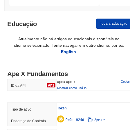
Educação
Toda a Educação
Atualmente não há artigos educacionais disponíveis no
idioma selecionado. Tente navegar em outro idioma, por ex.
English
.
Ape X Fundamentos
apex-ape-x
Copiar
ID da API
Mostrar como usá-lo
Token
Tipo de ativo
0x9e...924d
Cópia De
Endereço do Contrato