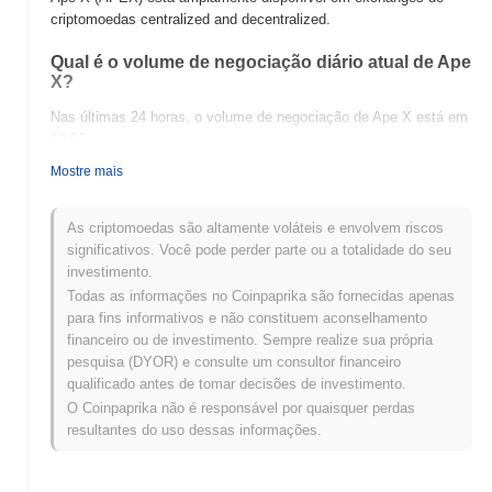
criptomoedas centralized and decentralized.
Qual é o volume de negociação diário atual de Ape
X?
Nas últimas 24 horas, o volume de negociação de Ape X está em
€0.00
.
Mostre mais
Qual é o histórico da faixa de preço de Ape X?
Máxima Histórica (ATH):
€0.000505
As criptomoedas são altamente voláteis e envolvem riscos
Mínima Histórica (ATL):
€0.00
significativos. Você pode perder parte ou a totalidade do seu
investimento.
Ape X está sendo negociado atualmente
~100.00%
abaixo de sua
Todas as informações no Coinpaprika são fornecidas apenas
ATH .
para fins informativos e não constituem aconselhamento
financeiro ou de investimento. Sempre realize sua própria
Como Ape X está se desempenhando em
pesquisa (DYOR) e consulte um consultor financeiro
comparação com o mercado cripto mais amplo?
qualificado antes de tomar decisões de investimento.
Nos últimos 7 dias, Ape X ganhou
0.00%
, superando o mercado
O Coinpaprika não é responsável por quaisquer perdas
cripto geral que registrou um declínio de
0.67%
. Isso indica um
resultantes do uso dessas informações.
desempenho forte na ação de preço de APEX em relação ao
momentum do mercado mais amplo.