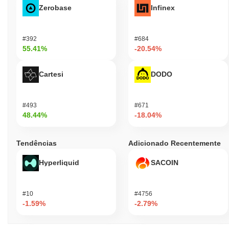
Zerobase
Infinex
#392
#684
55.41%
-20.54%
Cartesi
DODO
#493
#671
48.44%
-18.04%
Tendências
Adicionado Recentemente
Hyperliquid
SACOIN
#10
#4756
-1.59%
-2.79%