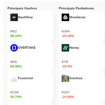
Principais Ganhos
Principais Perdedores
Hashflow
Shardeum
#922
#1664
89.34%
-25.48%
OVERTAKE
Heima
#836
#729
68.98%
-25.4%
Fusionist
Jotchua
#1259
#1427
55.74%
-24.69%