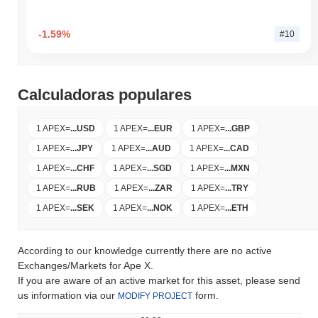
-1.59%
#10
Calculadoras populares
1 APEX
=
...
USD
1 APEX
=
...
EUR
1 APEX
=
...
GBP
1 APEX
=
...
JPY
1 APEX
=
...
AUD
1 APEX
=
...
CAD
1 APEX
=
...
CHF
1 APEX
=
...
SGD
1 APEX
=
...
MXN
1 APEX
=
...
RUB
1 APEX
=
...
ZAR
1 APEX
=
...
TRY
1 APEX
=
...
SEK
1 APEX
=
...
NOK
1 APEX
=
...
ETH
According to our knowledge currently there are no active
Exchanges/Markets for Ape X.
If you are aware of an active market for this asset, please send
us information via our
form.
MODIFY PROJECT