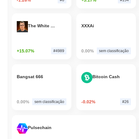
-1.26%
+5.17%
#6
#154
The White Bull
XXXAi
+15.07%
0.00%
#4989
sem classificação
Bangsat 666
Bitcoin Cash
0.00%
-0.02%
sem classificação
#26
Pulsechain