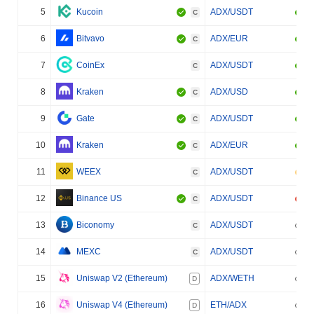
5
Kucoin
ADX/USDT
C
6
Bitvavo
ADX/EUR
C
7
CoinEx
ADX/USDT
C
8
Kraken
ADX/USD
C
9
Gate
ADX/USDT
C
10
Kraken
ADX/EUR
C
11
WEEX
ADX/USDT
C
12
Binance US
ADX/USDT
C
13
Biconomy
ADX/USDT
C
14
MEXC
ADX/USDT
C
15
Uniswap V2 (Ethereum)
ADX/WETH
D
16
Uniswap V4 (Ethereum)
ETH/ADX
D