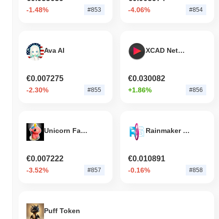
-1.48%
-4.06%
#853
#854
Ava AI
XCAD Network PLAY
€0.007275
€0.030082
-2.30%
+1.86%
#855
#856
Unicorn Fart Dust
Rainmaker Games
€0.007222
€0.010891
-3.52%
-0.16%
#857
#858
Puff Token