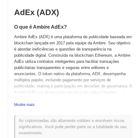
AdEx (ADX)
O que é Ambire AdEx?
Ambire AdEx (ADX) é uma plataforma de publicidade baseada em
blockchain lançada em 2017 pela equipe da Ambire. Seu objetivo
é abordar ineficiências e questões de transparência na
publicidade digital. Construída na blockchain Ethereum, a Ambire
AdEx utiliza contratos inteligentes para facilitar transações
publicitárias transparentes e seguras entre editores e
anunciantes. O token nativo da plataforma, ADX, desempenha
múltiplos papéis, incluindo pagamento por serviços de
publicidade, staking e participação em decisões de governança. A
Ambire AdEx se destaca por seu foco em reduzir fraudes
publicitárias e melhorar a confiança entre as partes por meio da
tecnologia blockchain. Ela utiliza uma combinação única de
Mostre mais
componentes off-chain e on-chain para garantir escalabilidade e
custo-efetividade. Ao permitir interações diretas entre anunciantes
As criptomoedas são altamente voláteis e envolvem riscos
e editores, a Ambire AdEx reduz a necessidade de intermediários,
significativos. Você pode perder parte ou a totalidade do seu
diminuindo assim os custos e aumentando a eficiência. Essa
investimento.
abordagem inovadora posiciona a Ambire AdEx como um jogador