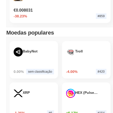
€0.008031
-38.23%
#859
Moedas populares
BabyNot
Troll
0.00%
-4.00%
sem classificação
#420
XRP
HEX (Pulsechain)