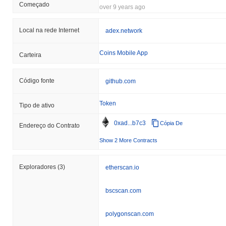
Como AdEx está se desempenhando em
Começado
over 9 years ago
comparação com o mercado cripto mais amplo?
Nos últimos 7 dias, AdEx ganhou
6.10%
, superando o mercado
Local na rede Internet
adex.network
cripto geral que registrou um declínio de
0.28%
. Isso indica um
desempenho forte na ação de preço de ADX em relação ao
Coins Mobile App
Carteira
momentum do mercado mais amplo.
Código fonte
github.com
Token
Tipo de ativo
0xad...b7c3
Cópia De
Endereço do Contrato
Show 2 More Contracts
Exploradores
(3)
etherscan.io
bscscan.com
polygonscan.com