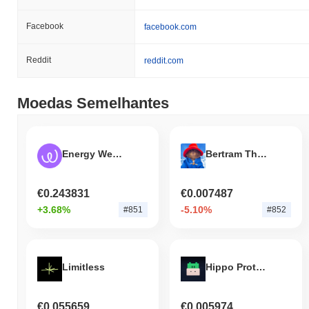
Facebook
facebook.com
Reddit
reddit.com
Moedas Semelhantes
Energy Web Token
Bertram The Pomeranian
€0.243831
€0.007487
+3.68%
-5.10%
#851
#852
Limitless
Hippo Protocol
€0.055659
€0.005974