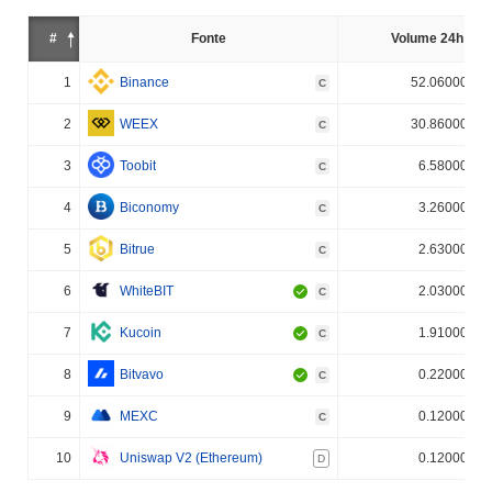
#
Fonte
Volume 24h (%)
1
Binance
52.060000%
C
2
WEEX
30.860000%
C
3
Toobit
6.580000%
C
4
Biconomy
3.260000%
C
5
Bitrue
2.630000%
C
6
WhiteBIT
2.030000%
C
7
Kucoin
1.910000%
C
8
Bitvavo
0.220000%
C
9
MEXC
0.120000%
C
10
Uniswap V2 (Ethereum)
0.120000%
D