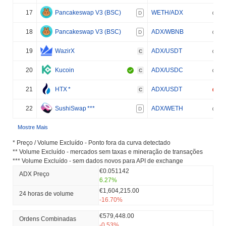
17
Pancakeswap V3 (BSC)
WETH/ADX
D
18
Pancakeswap V3 (BSC)
ADX/WBNB
D
19
WazirX
ADX/USDT
C
20
Kucoin
ADX/USDC
C
21
HTX
*
ADX/USDT
C
22
SushiSwap
***
ADX/WETH
D
Mostre Mais
* Preço / Volume Excluído - Ponto fora da curva detectado
** Volume Excluído - mercados sem taxas e mineração de transações
*** Volume Excluído - sem dados novos para API de exchange
€0.051142
ADX Preço
6.27%
€1,604,215.00
24 horas de volume
-16.70%
€579,448.00
Ordens Combinadas
-0.53%