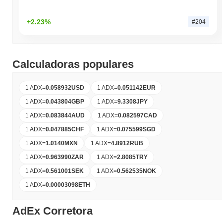
+2.23%
#204
Calculadoras populares
1 ADX
=
0.058932
USD
1 ADX
=
0.051142
EUR
1 ADX
=
0.043804
GBP
1 ADX
=
9.3308
JPY
1 ADX
=
0.083844
AUD
1 ADX
=
0.082597
CAD
1 ADX
=
0.047885
CHF
1 ADX
=
0.075599
SGD
1 ADX
=
1.0140
MXN
1 ADX
=
4.8912
RUB
1 ADX
=
0.963990
ZAR
1 ADX
=
2.8085
TRY
1 ADX
=
0.561001
SEK
1 ADX
=
0.562535
NOK
1 ADX
=
0.00003098
ETH
AdEx Corretora