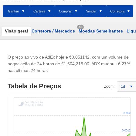
Ganhar
Carteira
Comprar
Vender
Corretora
16
Visão geral
Corretora
/
Mercados
Moedas Semelhantes
Liqu
O preço ao vivo de AdEx hoje é
€0.051142
, com um volume de
negociação de 24 horas de
€1,604,215.00
. ADX mudou +6.27%
700k
0
0.047
0.052
0
3 000k
nas últimas 24 horas.
Tabela de Preços
Zoom:
1d
0.052
0.0512