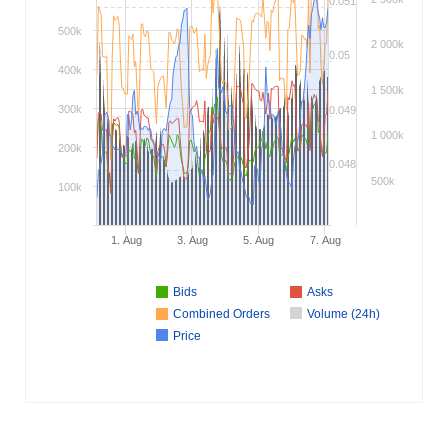
0.051
500k
2 000k
0.05
400k
1 500k
300k
0.049
1 000k
200k
0.048
500k
100k
1. Aug
3. Aug
5. Aug
7. Aug
Bids
Asks
Combined Orders
Volume (24h)
Price