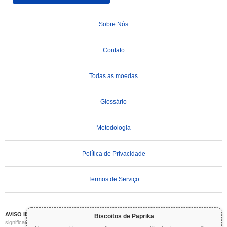
Sobre Nós
Contato
Todas as moedas
Glossário
Metodologia
Política de Privacidade
Termos de Serviço
AVISO IMPORTANTE:
As criptomoedas são altamente voláteis e envolvem riscos
Biscoitos de Paprika
significativos. Você pode perder parte ou todo o seu investimento. Todas as