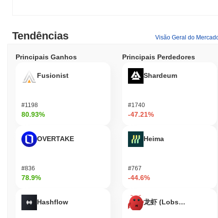
o ecossistema publicitário. A plataforma suporta várias carteiras e
ferramentas que facilitam o uso dos tokens adx-adex para esses
fins.
Tendências
Visão Geral do Mercad
A Ambire AdEx ainda está ativa ou é relevante?
Principais Ganhos
Principais Perdedores
A Ambire AdEx permanece ativa por meio de desenvolvimentos e
atualizações recentes. Em 2023, o projeto continua a focar na
Fusionist
Shardeum
melhoria de sua plataforma de publicidade descentralizada, com
atualizações recentes voltadas para melhorar a experiência do
usuário e a eficiência da rede. O projeto mantém integrações
#1198
#1740
ativas dentro do ecossistema de publicidade em blockchain, o
80.93%
-47.21%
que apoia sua relevância contínua. A Ambire AdEx ainda está
listada em várias exchanges de criptomoedas, indicando uma
presença de mercado sustentada e volume de negociação. Além
OVERTAKE
Heima
disso, o projeto se envolve com sua comunidade por meio de
processos de governança ativos e anúncios regulares,
demonstrando um compromisso contínuo com o desenvolvimento
#836
#767
e adaptação dentro do setor de publicidade digital. Esses
78.9%
-44.6%
indicadores afirmam seu status ativo e relevância no espaço de
publicidade em blockchain.
Hashflow
龙虾 (Lobster)
Para quem a Ambire AdEx foi projetada?