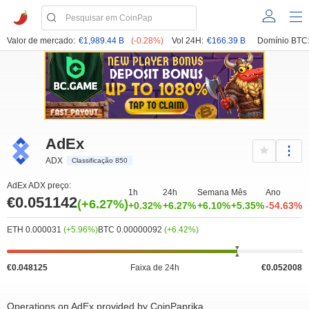
Valor de mercado:
€1,989.44 B
(-0.28%)
Vol 24H:
€166.39 B
Domínio BTC
AdEx
ADX
Classificação 850
AdEx ADX preço:
1h
24h
Semana
Mês
Ano
€0.051142
(+6.27%)
+0.32%
+6.27%
+6.10%
+5.35%
-54.63%
ETH 0.000031
(+5.96%)
BTC 0.00000092
(+6.42%)
€0.048125
Faixa de 24h
€0.052008
Operations on AdEx provided by CoinPaprika