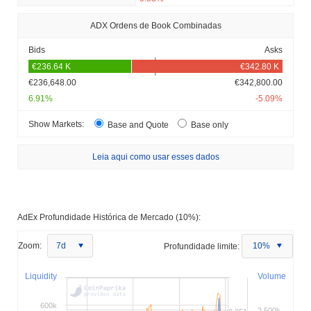
ADX Ordens de Book Combinadas
Bids
Asks
€236,648.00
€342,800.00
6.91%
-5.09%
Show Markets:
Base and Quote
Base only
Leia aqui como usar esses dados
AdEx Profundidade Histórica de Mercado (10%):
Zoom:
7d
Profundidade limite:
10%
Liquidity
Volume
600k
2 500k