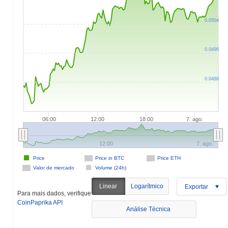
0.0504
0.0496
0.0488
06:00
12:00
18:00
7. ago.
12:00
7. ago.
Price
Price in BTC
Price ETH
Valor de mercado
Volume (24h)
Linear
Logarítmico
Exportar
Para mais dados, verifique
CoinPaprika API
Análise Técnica