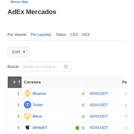
Mostre Mais
AdEx Mercados
Por Volume
Por Liquidez
Todos
CEX
DEX
EUR
Buscar
#
Corretora
Par
1
Binance
ADX/USDT
C
2
Toobit
ADX/USDT
C
3
Bitrue
ADX/USDT
C
4
WhiteBIT
ADX/USDT
C