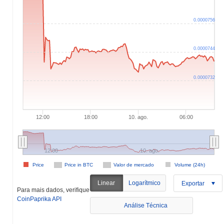
0.0000756
0.0000744
0.0000732
12:00
18:00
10. ago.
06:00
12:00
10. ago.
Price
Price in BTC
Valor de mercado
Volume (24h)
Linear
Logarítmico
Exportar
Para mais dados, verifique
CoinPaprika API
Análise Técnica