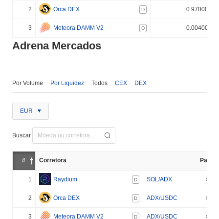
2
Orca DEX
0.970000%
D
3
Meteora DAMM V2
0.004000%
D
Adrena Mercados
Por Volume
Por Liquidez
Todos
CEX
DEX
EUR
Buscar
#
Corretora
Par
1
Raydium
SOL/ADX
D
2
Orca DEX
ADX/USDC
D
3
Meteora DAMM V2
ADX/USDC
D