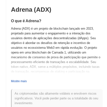
Adrena (ADX)
O que é Adrena?
Adrena (ADX) é um projeto de blockchain lançado em 2023,
projetado para aumentar o engajamento e a interação dos
usuários dentro de aplicações descentralizadas (dApps). Seu
objetivo é abordar os desafios de retenção e incentivo de
usuários no ecossistema Web3 em rápida evolução. O projeto
opera em uma blockchain de Camada 1, utilizando um
mecanismo de consenso de prova de participação que permite o
processamento eficiente de transações e escalabilidade. Seu
token nativo, ADX, serve a múltiplos propósitos, incluindo taxas
de transação, recompensas de staking e participação na
governança, permitindo que os detentores influenciem o
desenvolvimento do projeto e os processos de tomada de
Mostre mais
decisão. Adrena se destaca por sua abordagem inovadora de
integrar elementos de gamificação em dApps, o que melhora a
As criptomoedas são altamente voláteis e envolvem riscos
experiência do usuário e promove a participação ativa. Esse
significativos. Você pode perder parte ou a totalidade do seu
recurso único posiciona Adrena como um jogador significativo no
investimento.
espaço de blockchain, especialmente na promoção do