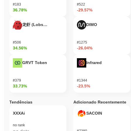
recentes e engajamentos da comunidade. Em setembro de 2023,
#183
#522
o projeto anunciou uma atualização significativa focada em
36.78%
-29.57%
melhorar sua velocidade de transação e recursos de segurança, o
que reflete os esforços de desenvolvimento contínuos. Além
龙虾 (Lobster)
DIMO
disso, Adrena tem participado ativamente de discussões de
governança, com várias propostas apresentadas para votação da
comunidade no último trimestre, indicando uma base de usuários
#506
#1275
vibrante e engajada. O projeto continua a manter sua presença
34.56%
-26.04%
em várias plataformas de negociação, exibindo um volume de
negociação consistente que apoia sua relevância no mercado.
Além disso, Adrena estabeleceu parcerias com várias aplicações
GRVT Token
Infrared
descentralizadas, aumentando sua utilidade dentro do
ecossistema. Esses indicadores afirmam coletivamente a
relevância contínua do Adrena no espaço das criptomoedas,
#379
#1344
particularmente no contexto de seu setor-alvo.
33.73%
-23.5%
Para quem o Adrena é projetado?
Tendências
Adicionado Recentemente
Adrena é projetado para desenvolvedores e consumidores,
permitindo que eles construam e utilizem aplicações
XXXAi
SACOIN
descentralizadas de forma eficaz. Ele fornece um conjunto
robusto de ferramentas e recursos, incluindo SDKs e APIs, para
no rank
facilitar o desenvolvimento e a integração em várias plataformas.
#7380