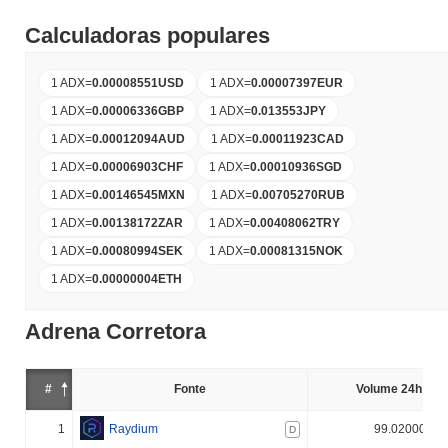
Calculadoras populares
1 ADX
=
0.00008551
USD
1 ADX
=
0.00007397
EUR
1 ADX
=
0.00006336
GBP
1 ADX
=
0.013553
JPY
1 ADX
=
0.00012094
AUD
1 ADX
=
0.00011923
CAD
1 ADX
=
0.00006903
CHF
1 ADX
=
0.00010936
SGD
1 ADX
=
0.00146545
MXN
1 ADX
=
0.00705270
RUB
1 ADX
=
0.00138172
ZAR
1 ADX
=
0.00408062
TRY
1 ADX
=
0.00080994
SEK
1 ADX
=
0.00081315
NOK
1 ADX
=
0.00000004
ETH
Adrena Corretora
#
Fonte
Volume 24h (%)
1
Raydium
99.020000%
D