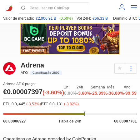
Valor de mercado:
€2,006.91 B
(0.50%)
Vol 24H:
€66.33 B
Domínio BTC:
Adrena
ADX
Classificação 2897
Adrena ADX preço:
1h
24h
Semana
Mês
Ano
€0.00007397
(-3.60%)
0.00%
-3.60%
-25.39%
-36.80%
-99.59
ETH 0.0
445
(-3.53%)
BTC 0.0
131
(-3.82%)
7
8
€0.00006927
Faixa de 24h
€0.00007701
Operations on Adrena provided by CoinPaprika