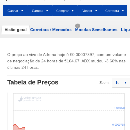
Ganhar
Carteira
Comprar
Vender
Corretora
3
Visão geral
Corretora
/
Mercados
Moedas Semelhantes
Liqu
O preço ao vivo de Adrena hoje é
€0.00007397
, com um volume
de negociação de 24 horas de
€104.67
. ADX mudou -3.60% nas
últimas 24 horas.
Tabela de Preços
Zoom:
1d
0.000078
0.0000768