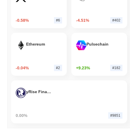
-0.58%
-4.51%
#6
#402
Ethereum
Pulsechain
-0.04%
+9.23%
#2
#182
yRise Finance
0.00%
#9851