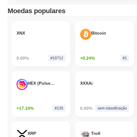
Moedas populares
XNX
Bitcoin
0.00%
+0.24%
#10712
#1
HEX (Pulsechain)
XXXAi
+17.10%
0.00%
#135
sem classificação
XRP
Troll