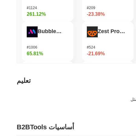
#1124
#209
261.12%
-23.38%
Bubblemaps
Zest Protocol
#1006
#524
65.81%
-21.69%
DIMO
READY!
تعليم
#1226
#962
52.8%
-20.8%
IoTeX
Heima
B2BTools أساسيات
#465
#784
47.07%
-19.98%