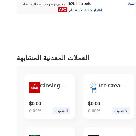
نسخ
b2b-b2btools
معرف واجهة برمجة التطبيقات
إظهار كيفية الاستخدام
أضيف مؤخرا
رائج
Bitcoin
SACOIN
#1
#7550
-0.2%
1.66%
العملات المعدنية المشابهة
Closing my business if we reach $50M mc live on stream!
Ice Cream Sandwich
$0.00
$0.00
0.00%
0.00%
لا تصنيف
لا تصنيف