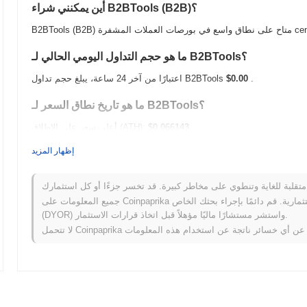
أين يمكنني شراء B2BTools (B2B)؟
centralize.
ما هو حجم التداول اليومي الحالي لـ B2BTools؟
.
$0.00
اعتبارًا من آخر 24 ساعة، يبلغ حجم تداول B2BTools
ما هو تاريخ نطاق السعر لـ B2BTools؟
$0.066143
أعلى سعر على الإطلاق (ATH):
$0.00
أدنى سعر على الإطلاق (ATL):
إظهار المزيد
أقل من ATH .
B2BTools يتم تداوله حاليًا بنسبة
~99.20%
ف يعمل B2BTools مقارنة بسوق العملات المشفرة الأوسع؟
جميع المعلومات على Coinpaprika مقدمة لأغراض معلوماتية فقط ولا تشكل نصيحة مالية أو استثمارية. قم دائمًا بإجراء بحثك الخاص
(DYOR) واستشر مستشارًا ماليًا مؤهلاً قبل اتخاذ قرارات الاستثمار.
ي سجل مكاسب
0.02%
. يشير هذا إلى
تأخر مؤقت في حركة سعر B2B مقارنة بزخم السوق الأوسع.