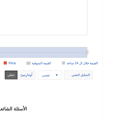
القيمة خلال ال 24 ساعة
القيمة السوقية
Price
التحليل التقني
لُوغارِتمِيّ
خطي
تصدير
B2BTools (B2B) الأ