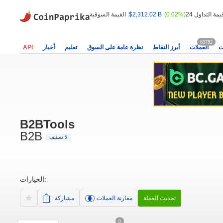
(0.02%)
$2,312.02 B
القيمة السوقية :
60752
ت
العملات
أبرز النقاط
نظرة عامة على السوق
تعليم
أخبار
API
B2BTools
B2B
لا تصنيف
الخيارات:
تحديث العملة
مقارنة العملات
مشاركة
0