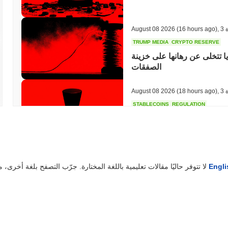
ة
,
(16 hours ago)
August 08 2026
TRUMP MEDIA
CRYPTO RESERVE
 عن رهانها على خزينة CRO في Crypto.com مع تفكك
الصفقات
ة
,
(18 hours ago)
August 08 2026
STABLECOINS
REGULATION
م جسر سترايب إلى سجل MiCA في الاتحاد الأوروبي، مما يفتح أمام العملات
المستقرة باليورو في 27 دولة
ة
,
(20 hours ago)
August 08 2026
Engli
لا تتوفر حاليًا مقالات تعليمية باللغة المختارة. جرّب التصفح بلغة أخرى، مثل
TOKENIZATION
DEFI
ة
,
(22 hours ago)
August 08 2026