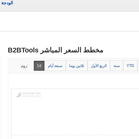
الودجة
B2BTools مخطط السعر المباشر
YTD
سنة
الربع الأول
ثلاثين يوما
سبعة أيام
1d
زوم: