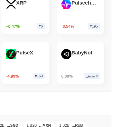
XRP
Pulsechain
3 دقيقة 
TORS
قانون CLARITY في حالة جمود مع اقتر
+0.47%
-3.54%
#6
#195
PulseX
BabyNot
-4.89%
0.00%
لا تصنيف
#168
B2B
=
...
SGD
1 B2B
=
...
MXN
1 B2B
=
...
RUB