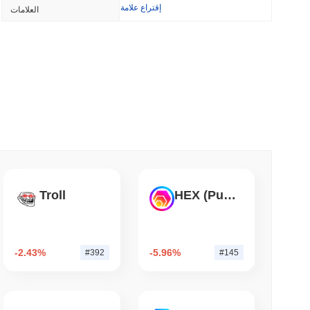
TORS
إقتراع علامة
العلامات
تأجيل تصويت قانون CLARITY إلى سبتمبر مع تمسك الديمقراطيين
3 دقيقة 
تيذر تزرع علم توك
3 دقيقة 
كوين بيس تضيف وول ستريت إلى تطبيقها للعملات الر
Troll
HEX (Pulsechain)
3 دقيقة 
-2.43%
-5.96%
#392
#145
وينترميوت تحصل على ترخيص الوسيط الأمريكي لتداول
ال