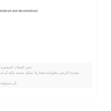
B2BTools (B2B) متاح على نطاق واسع في بورصات العملات المشفرة d and decentralized
تعتبر العملات المشفرة متقلبة للغاية وتنطوي على مخاطر كبيرة. قد تخسر جزءًا أو كل استثمارك.
كي
خلال الأيام السبعة الماضية، B2BTools ارتفع
0.00%
، متأخرًا عن سوق العملات المشفرة بشكل عام الذ
لا تتحمل Coinpaprika أي مسؤولية عن أي خسائر ناتجة عن استخدام هذه المعلومات.