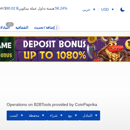
56.24%
هيمنة تداول عملة بيتكوين:
$90.02 B
قيمة التداول 24H:
USD
عربى
371
إضافة / تحديث
الشفافية
التبادلا
Operations on B2BTools provided by CoinPaprika
التبادل
بيع
شراء
محفظة
كسب