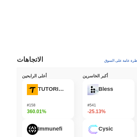
الاتجاهات
ظرة عامة على السوق
أكبر الخاسرين
أعلى الرابحين
TUTORIAL
Bless
#158
#541
360.01%
-25.13%
Immunefi
Cysic