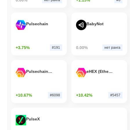
Pulsechain
BabyNot
+3.75%
0.00%
#191
нет ранга
Pulsechain Bridged HEX (Pulsechain)
eHEX (Ethereum)
+10.67%
+10.42%
#6098
#5457
PulseX