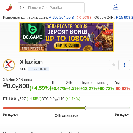
Рыночная капитализация:
₽ 190,264.90 B
(-0.10%)
Объём 24H:
₽ 15,903.
Xfuzion
XFN
Ранг 10248
Xfuzion XFN цена:
1h
24h
Неделя
месяц
Год
₽0.0
800
9
(+4.59%)
+0.47%
+4.59%
+12.27%
+60.72%
-80.82%
ETH 0.0
507
(+4.55%)
BTC 0.0
149
(+4.74%)
14
15
₽0.0
761
₽0.0
821
24h диапазон
9
9