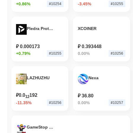
+0.86%
-3.45%
#10254
#10255
Pledra Protocol
XCOINER
₽ 0.000173
₽ 0.393448
+0.79%
0.00%
#10255
#10256
LAZHUZHU
Nexa
₽0.0
192
₽ 36.80
12
-11.35%
0.00%
#10256
#10257
GameStop on PulseChain