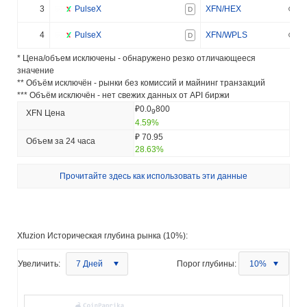
3
PulseX
XFN/HEX
D
4
PulseX
XFN/WPLS
D
* Цена/объем исключены - обнаружено резко отличающееся
значение
** Объём исключён - рынки без комиссий и майнинг транзакций
*** Объём исключён - нет свежих данных от API биржи
₽0.0
800
9
XFN Цена
4.59%
₽ 70.95
Объем за 24 часа
28.63%
Прочитайте здесь как использовать эти данные
Xfuzion Историческая глубина рынка (10%):
Увеличить:
7 Дней
Порог глубины:
10%