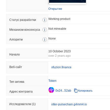
Открытие
Working product
Статус разработки
Not mineable
Механизм консенсуса
None
Aлгоритм
10 October 2023
Началo
over 2 years ago
Веб-сайт
xfuzion.finance
Token
Тип актива
0x24...52ab
Копировать
Адрес контракта
Исследователи
(1)
otter-pulsechain.g4mm4.io