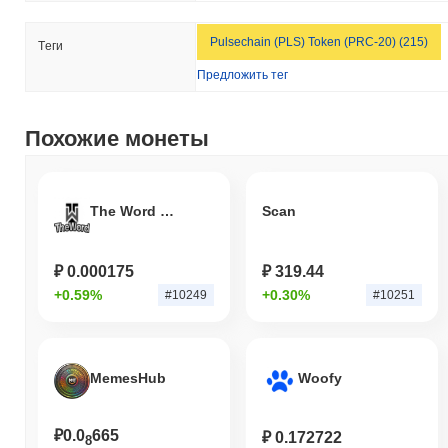
Pulsechain (PLS) Token (PRC-20) (215)
Tеги
Предложить тег
Похожие монеты
The Word Token
Scan
₽ 0.000175
₽ 319.44
+0.59%
+0.30%
#10249
#10251
MemesHub
Woofy
₽0.0
665
₽ 0.172722
8