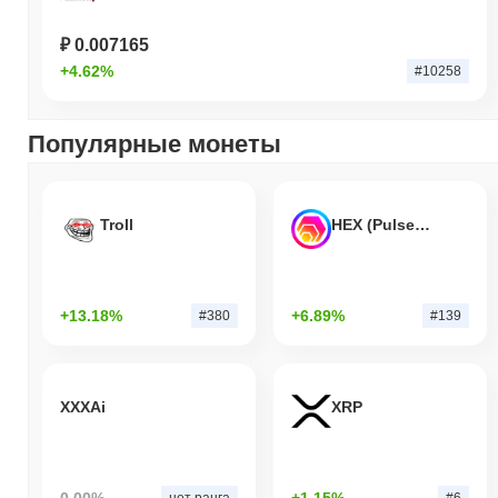
₽ 0.007165
+4.62%
#10258
Популярные монеты
Troll
HEX (Pulsechain)
+13.18%
+6.89%
#380
#139
XXXAi
XRP
0.00%
+1.15%
нет ранга
#6