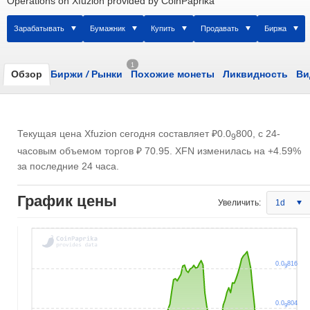
Operations on Xfuzion provided by CoinPaprika
Зарабатывать
Бумажник
Купить
Продавать
Биржа
1
Обзор
Биржи
/
Рынки
Похожие монеты
Ликвидность
Ви
Текущая цена Xfuzion сегодня составляет
₽0.0
800
, с 24-
9
часовым объемом торгов
₽ 70.95
. XFN изменилась на +4.59%
за последние 24 часа.
График цены
Увеличить:
1d
0.0
816
9
0.0
804
9