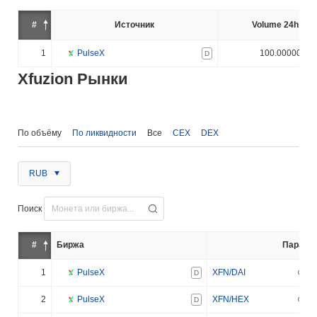
#
Источник
Volume 24h (%)
1
PulseX
100.000000%
D
Xfuzion Рынки
По объёму
По ликвидности
Все
CEX
DEX
RUB
Поиск
#
Биржа
Пара
1
PulseX
XFN/DAI
D
2
PulseX
XFN/HEX
D