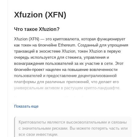
Xfuzion (XFN)
Что такое Xfuzion?
Xfuzion (XFN) — это криптовалюта, которая функционирует
как токен на блокчейне Ethereum. Созданный для упрощения
транзакций в экосистеме Xfuzion, токен Xfuzion в первую
очередь используется для стекинга, управления и
вознаграждения пользователей за их участие в сети. Этот
блокчейн-проект нацелен на повышение вовлеченности
пользователей и предоставление децентрализованной
платформы для различных приложений, что делает его
универсальным активом в растущем крипто-ландшафте.
Когда и как начался Xfuzion?
Показать еще
Xfuzion (XFN) был запущен в 2021 году с целью создания
децентрализованной платформы, которая повышает
вовлеченность пользователей с помощью инновационных
Криптовалюты являются высоковолатильными и связаны
блокчейн-решений. Он был разработан командой энтузиастов
с значительными рисками. Вы можете потерять часть или
блокчейна и профессионалов, стремящихся улучшить
все свои инвестиции.