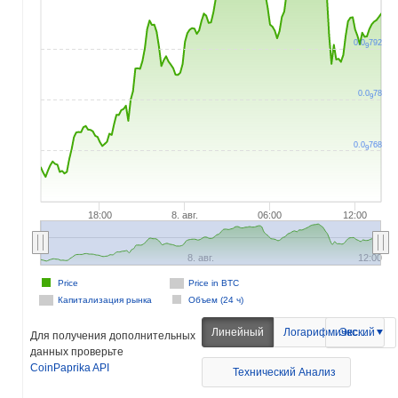
0.0
792
9
0.0
78
9
0.0
768
9
18:00
8. авг.
06:00
12:00
8. авг.
12:00
Price
Price in BTC
Капитализация рынка
Объем (24 ч)
Линейный
Логарифмический
Экспорт
Для получения дополнительных
данных проверьте
CoinPaprika API
Технический Анализ