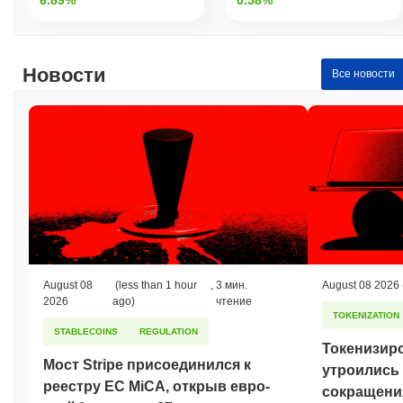
Как Xfuzion работает по сравнению с более
широким криптовалютным рынком?
За последние 7 дней Xfuzion вырос на
12.27%
, опережая
Новости
Все новости
общий криптовалютный рынок который показал снижение на
0.10%
. Это указывает на сильную производительность
ценового движения XFN относительно более широкого
рыночного импульса.
August 08
(less than 1 hour
,
3 мин.
August 08 2026
2026
ago)
чтение
TOKENIZATION
STABLECOINS
REGULATION
Токенизир
Мост Stripe присоединился к
утроились 
реестру ЕС MiCA, открыв евро-
сокращени