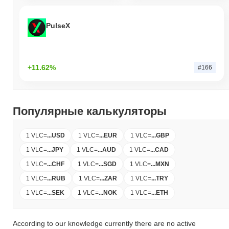
PulseX
+11.62%
#166
Популярные калькуляторы
1 VLC
=
...
USD
1 VLC
=
...
EUR
1 VLC
=
...
GBP
1 VLC
=
...
JPY
1 VLC
=
...
AUD
1 VLC
=
...
CAD
1 VLC
=
...
CHF
1 VLC
=
...
SGD
1 VLC
=
...
MXN
1 VLC
=
...
RUB
1 VLC
=
...
ZAR
1 VLC
=
...
TRY
1 VLC
=
...
SEK
1 VLC
=
...
NOK
1 VLC
=
...
ETH
According to our knowledge currently there are no active