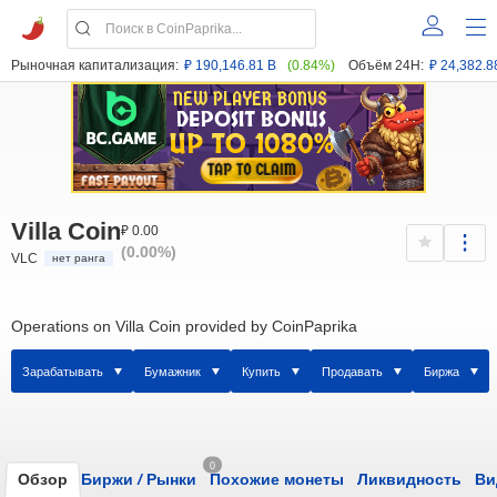
Рыночная капитализация:
₽ 190,146.81 B
(0.84%)
Объём 24H:
₽ 24,382.8
Villa Coin
₽ 0.00
(0.00%)
VLC
нет ранга
Operations on Villa Coin provided by CoinPaprika
Зарабатывать
Бумажник
Купить
Продавать
Биржа
0
Обзор
Биржи
/
Рынки
Похожие монеты
Ликвидность
Ви