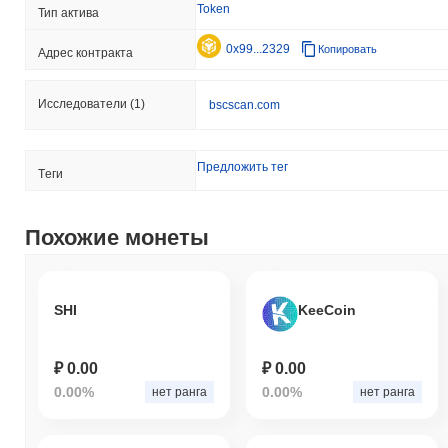
Token
Тип актива
0x99...2329
Копировать
Адрес контракта
Исследователи
(1)
bscscan.com
Предложить тег
Tеги
Похожие монеты
SHI
KeeCoin
₽ 0.00
₽ 0.00
0.00%
0.00%
нет ранга
нет ранга