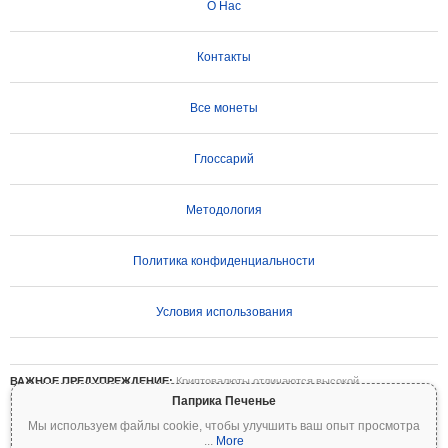
О Нас
Контакты
Все монеты
Глоссарий
Методология
Политика конфиденциальности
Условия использования
ВАЖНОЕ ПРЕДУПРЕЖДЕНИЕ:
Криптовалюты отличаются высокой
волатильностью и сопряжены со значительными рисками. Вы можете потерять
Паприка Печенье
часть или все свои инвестиции. Вся информация на Coinpaprika предоставляется
Мы используем файлы cookie, чтобы улучшить ваш опыт просмотра
исключительно в информационных целях и не является финансовой или
...
More
инвестиционной рекомендацией. Всегда проводите собственное исследование