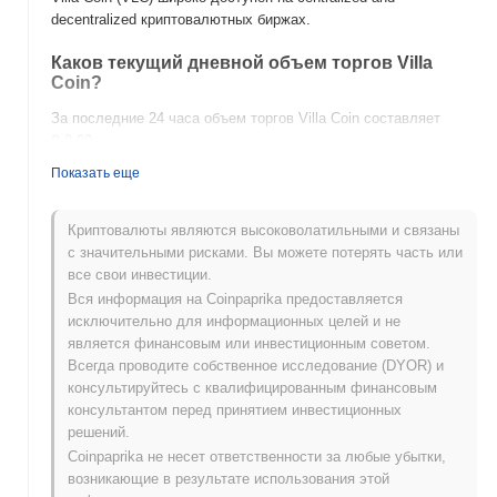
decentralized криптовалютных биржах.
Каков текущий дневной объем торгов Villa
Coin?
За последние 24 часа объем торгов Villa Coin составляет
₽ 0.00
.
Показать еще
Какова история ценового диапазона Villa Coin?
Исторический максимум (ATH):
₽ 0.096136
Криптовалюты являются высоковолатильными и связаны
Исторический минимум (ATL):
₽ 0.00
с значительными рисками. Вы можете потерять часть или
все свои инвестиции.
Villa Coin в настоящее время торгуется на
~99.37%
ниже
Вся информация на Coinpaprika предоставляется
своего ATH .
исключительно для информационных целей и не
является финансовым или инвестиционным советом.
Как Villa Coin работает по сравнению с более
Всегда проводите собственное исследование (DYOR) и
широким криптовалютным рынком?
консультируйтесь с квалифицированным финансовым
За последние 7 дней Villa Coin вырос на
0.00%
, отставая от
консультантом перед принятием инвестиционных
общего криптовалютного рынка который показал рост на
решений.
0.84%
. Это указывает на временное отставание в ценовом
Coinpaprika не несет ответственности за любые убытки,
движении VLC относительно более широкого рыночного
возникающие в результате использования этой
импульса.