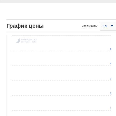
График цены
Увеличить:
1d
5
4
3
2
1