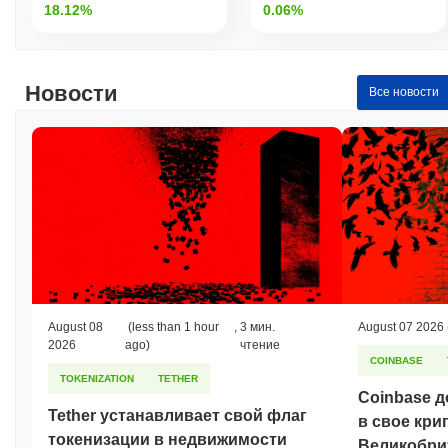
18.12%
0.06%
Новости
Все новости
August 08
(less than 1 hour
,
3 мин.
August 07 2026
2026
ago)
чтение
COINBASE
TOKENIZATION
TETHER
Coinbase д
Tether устанавливает свой флаг
в свое кри
токенизации в недвижимости
Великобрит