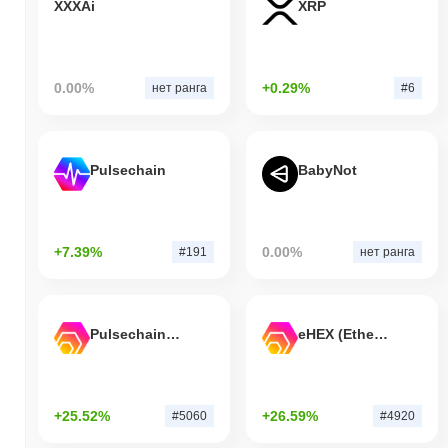
XXXAi
XRP
0.00%
+0.29%
нет ранга
#6
Pulsechain
BabyNot
+7.39%
0.00%
#191
нет ранга
Pulsechain Bridged HEX (Pulsechain)
eHEX (Ethereum)
+25.52%
+26.59%
#5060
#4920