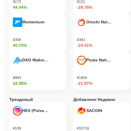
#173
#131
44.44%
-28.78%
Momentum
Orochi Network
#358
#362
40.73%
-24.41%
DAO Maker Token
Pirate Nation Token
#993
#1804
32.98%
-21.97%
Трендовый
Добавлено Недавно
HEX (Pulsechain)
SACOIN
#139
#10716