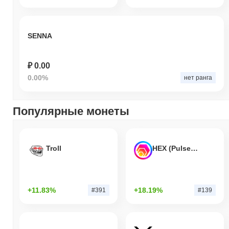
SENNA
₽ 0.00
0.00%
нет ранга
Популярные монеты
Troll
HEX (Pulsechain)
+11.83%
+18.19%
#391
#139