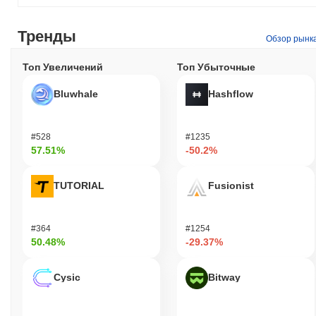
Тренды
Обзор рынк
Топ Увеличений
Топ Убыточные
Bluwhale
Hashflow
#528
#1235
57.51%
-50.2%
TUTORIAL
Fusionist
#364
#1254
50.48%
-29.37%
Cysic
Bitway