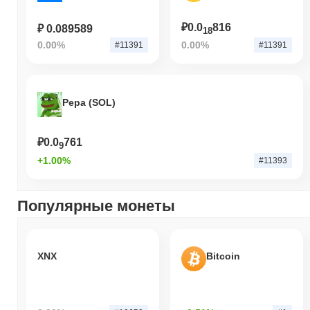
₽0.0
816
₽ 0.089589
18
0.00%
0.00%
#11391
#11391
Pepa (SOL)
₽0.0
761
9
+1.00%
#11393
Популярные монеты
XNX
Bitcoin