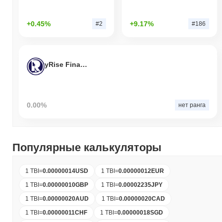
+0.45%
+9.17%
#2
#186
yRise Finance
0.00%
нет ранга
Популярные калькуляторы
1 TBI
=
0.00000014
USD
1 TBI
=
0.00000012
EUR
1 TBI
=
0.00000010
GBP
1 TBI
=
0.00002235
JPY
1 TBI
=
0.00000020
AUD
1 TBI
=
0.00000020
CAD
1 TBI
=
0.00000011
CHF
1 TBI
=
0.00000018
SGD