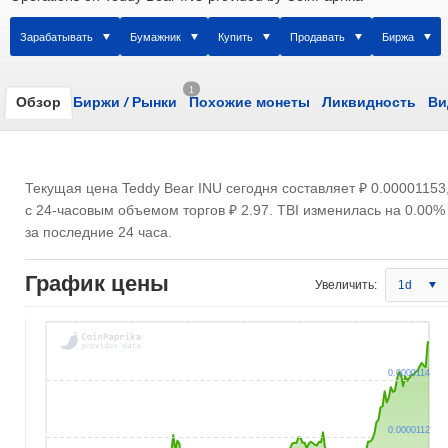
Зарабатывать
Бумажник
Купить
Продавать
Биржа
1
Обзор
Биржи
/
Рынки
Похожие монеты
Ликвидность
Ви
Текущая цена Teddy Bear INU сегодня составляет
₽ 0.00001153
с 24-часовым объемом торгов
₽ 2.97
. TBI изменилась на 0.00%
за последние 24 часа.
График цены
Увеличить:
1d
0.0000114
0.0000112