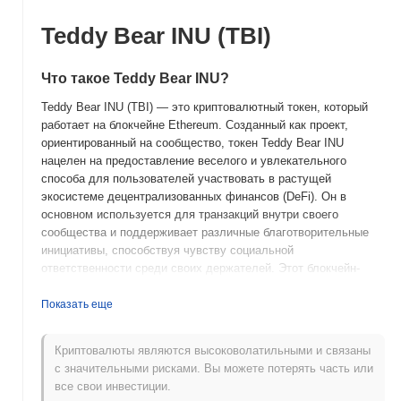
Teddy Bear INU (TBI)
Что такое Teddy Bear INU?
Teddy Bear INU (TBI) — это криптовалютный токен, который
работает на блокчейне Ethereum. Созданный как проект,
ориентированный на сообщество, токен Teddy Bear INU
нацелен на предоставление веселого и увлекательного
способа для пользователей участвовать в растущей
экосистеме децентрализованных финансов (DeFi). Он в
основном используется для транзакций внутри своего
сообщества и поддерживает различные благотворительные
инициативы, способствуя чувству социальной
ответственности среди своих держателей. Этот блокчейн-
проект сочетает в себе привлекательность мем-культуры с
функциональностью цифровых активов, что делает его
Показать еще
интересным дополнением к криптовалютному ландшафту.
Криптовалюты являются высоковолатильными и связаны
Когда и как начался Teddy Bear INU?
с значительными рисками. Вы можете потерять часть или
Teddy Bear INU (TBI) был запущен в 2021 году как
все свои инвестиции.
криптовалютный проект, ориентированный на сообщество,