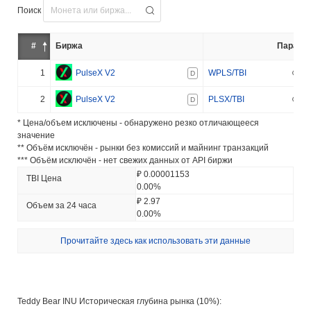
Поиск
#
Биржа
Пара
1
PulseX V2
WPLS/TBI
D
2
PulseX V2
PLSX/TBI
D
* Цена/объем исключены - обнаружено резко отличающееся
значение
** Объём исключён - рынки без комиссий и майнинг транзакций
*** Объём исключён - нет свежих данных от API биржи
₽ 0.00001153
TBI Цена
0.00%
₽ 2.97
Объем за 24 часа
0.00%
Прочитайте здесь как использовать эти данные
Teddy Bear INU Историческая глубина рынка (10%):