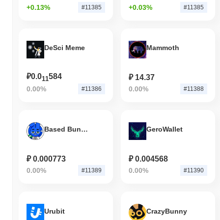
+0.13%
+0.03%
#11385
#11385
DeSci Meme
Mammoth
₽0.0
584
₽ 14.37
11
0.00%
0.00%
#11386
#11388
Based Bunny
GeroWallet
₽ 0.000773
₽ 0.004568
0.00%
0.00%
#11389
#11390
Urubit
CrazyBunny