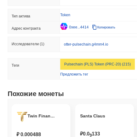
Token
Тип актива
0xee...4414
Копировать
Адрес контракта
Исследователи
(1)
otter-pulsechain.g4mm4.io
Pulsechain (PLS) Token (PRC-20) (215)
Tеги
Предложить тег
Похожие монеты
Twin Finance
Santa Claus
₽0.0
133
₽ 0.000488
9