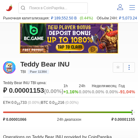
Рыночная капитализация:
₽ 189,552.50 B
(0.44%)
Объём 24H:
₽ 5,073.24
Teddy Bear INU
TBI
Ранг 11384
Teddy Bear INU TBI цена:
1h
24h
Неделя
месяц
Год
₽ 0.00001153
(0.00%)
+1.16%
0.00%
0.00%
0.00%
-91.04%
ETH 0.0
733
(0.00%)
BTC 0.0
216
(0.00%)
10
11
₽ 0.00001066
24h диапазон
₽ 0.00001155
Operations on Teddy Bear INU provided by CoinPaprika