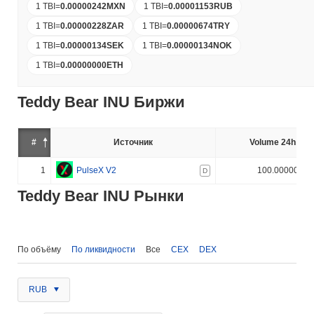
1 TBI
=
0.00000242
MXN
1 TBI
=
0.00001153
RUB
1 TBI
=
0.00000228
ZAR
1 TBI
=
0.00000674
TRY
1 TBI
=
0.00000134
SEK
1 TBI
=
0.00000134
NOK
1 TBI
=
0.00000000
ETH
Teddy Bear INU Биржи
#
Источник
Volume 24h (%)
1
PulseX V2
100.000000%
D
Teddy Bear INU Рынки
По объёму
По ликвидности
Все
CEX
DEX
RUB