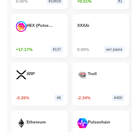
0.00%
+0.51%
#10659
#1
HEX (Pulsechain)
XXXAi
+17.17%
0.00%
#137
нет ранга
XRP
Troll
-0.26%
-2.34%
#6
#400
Ethereum
Pulsechain