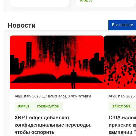
Исторический максимум (ATH):
₽ 0.006421
Исторический минимум (ATL):
₽ 0.00
Teddy Bear INU в настоящее время торгуется на
~99.82%
Новости
Все новости
ниже своего ATH .
Как Teddy Bear INU работает по сравнению с
более широким криптовалютным рынком?
За последние 7 дней Teddy Bear INU вырос на
0.00%
,
отставая от общего криптовалютного рынка который показал
рост на
0.44%
. Это указывает на временное отставание в
ценовом движении TBI относительно более широкого
рыночного импульса.
August 09 2026
(17 hours ago)
,
3 мин. чтение
August 09 2026
RIPPLE
TOKENIZATION
SANCTIONS
XRP Ledger добавляет
США налож
конфиденциальные переводы,
иранские к
чтобы оспорить
кампании 