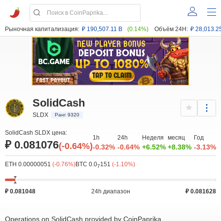
Рыночная капитализация:
₽ 190,507.11 B
(0.14%)
Объём 24H:
₽ 28,013.2
SolidCash
SLDX
Ранг 9320
SolidCash SLDX цена:
1h
24h
Неделя
месяц
Год
₽ 0.081076
(-0.64%)
-0.32%
-0.64%
+6.52%
+8.38%
-3.13%
ETH 0.00000051
(-0.76%)
BTC 0.0
151
(-1.10%)
7
₽ 0.081048
24h диапазон
₽ 0.081628
Operations on SolidCash provided by CoinPaprika