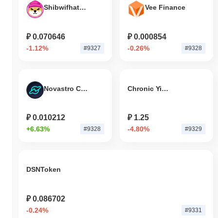
Shibwifhatcoin
Vee Finance
₽ 0.070646
₽ 0.000854
-1.12%
-0.26%
#9327
#9328
Novastro Chain
Chronic Yield
₽ 0.010212
₽ 1.25
+6.63%
-4.80%
#9328
#9329
DSNToken
₽ 0.086702
-0.24%
#9331