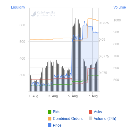
Liquidity
Volume
1000
0.0825
600
900
0.08
500
800
700
0.0775
400
600
0.075
300
500
1. Aug
3. Aug
5. Aug
7. Aug
Bids
Asks
Combined Orders
Volume (24h)
Price