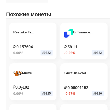
Похожие монеты
Restake Finance
BiFinanceToken
₽ 0.157694
₽ 58.11
0.00%
-0.26%
#9322
#9322
Mumu
GursOnAVAX
₽0.0
102
₽ 0.00001153
7
0.00%
-0.57%
#9325
#9326