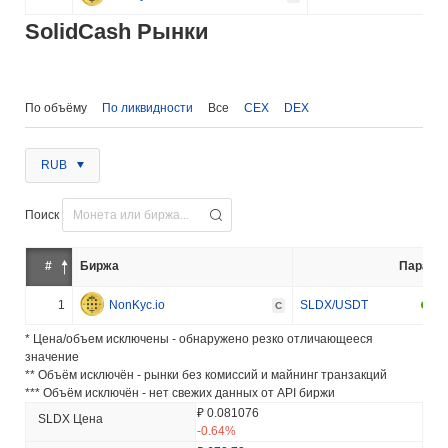
SolidCash Рынки
По объёму
По ликвидности
Все
CEX
DEX
RUB
Поиск
#
Биржа
Пара
1
NonKyc.io
SLDX/USDT
C
* Цена/объем исключены - обнаружено резко отличающееся
значение
** Объём исключён - рынки без комиссий и майнинг транзакций
*** Объём исключён - нет свежих данных от API биржи
₽ 0.081076
SLDX Цена
-0.64%