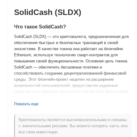
SolidCash (SLDX)
Что такое SolidCash?
SolidCash (SLDX) — это криптовалюта, предназначенная для
обеспечения быстрых и безопасных транзакций в своей
экосистеме. В качестве токена она работает на блокчейне
Ethereum, используя технологию смарт-контрактов для
повышения своей функциональности. Основная цель токена
SolidCash — обеспечить бесшовные платежи и
способствовать созданию децентрализованной финансовой
среды. Этот блокчейн-проект нацелен на расширение
возможностей пользователей, предоставляя надежные
средства для передачи ценности и способствуя финансовой
инклюзивности.
Показать еще
Когда и как начался SolidCash?
SolidCash (SLDX) был запущен в 2020 году с целью
Криптовалюты являются высоковолатильными и связаны
предоставить децентрализованное и удобное решение для
с значительными рисками. Вы можете потерять часть или
платежей. Проект был разработан командой энтузиастов
все свои инвестиции.
блокчейна, сосредоточенных на улучшении финансовой