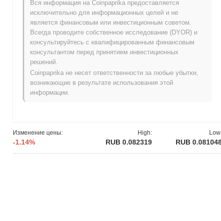
Вся информация на Coinpaprika предоставляется
доступности. SolidCash получил раннюю популярность после
исключительно для информационных целей и не
того, как был первоначально представлен на нескольких
является финансовым или инвестиционным советом.
криптовалютных биржах, что помогло установить его
Всегда проводите собственное исследование (DYOR) и
присутствие на рынке.
консультируйтесь с квалифицированным финансовым
консультантом перед принятием инвестиционных
Что ожидает SolidCash в будущем?
решений.
SolidCash (SLDX) готовится к значительным достижениям по
Coinpaprika не несет ответственности за любые убытки,
мере продвижения по своему дорожному плану. Предстоящие
возникающие в результате использования этой
функции включают улучшенные скорости транзакций и
информации.
расширенные возможности стекинга, направленные на
улучшение пользовательского опыта и вовлеченности.
Сообщество планирует провести серию AMA и
образовательных вебинаров для повышения понимания и
Изменение цены:
High:
Low
принятия SolidCash. Кроме того, команда исследует
-1.14%
RUB 0.082319
RUB 0.08104
партнерства, которые могут расширить его применение в
децентрализованных финансах (DeFi) и электронной
коммерции. Эти инициативы должны укрепить позицию
SolidCash на рынке и способствовать будущему росту.
Следите за их официальными каналами для получения
последних обновлений и анонсов.
Что выделяет SolidCash среди других?