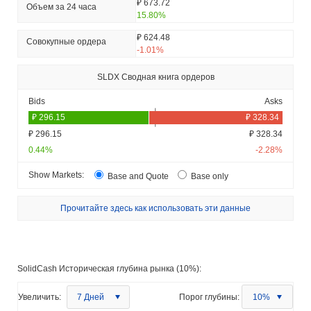
₽ 673.72
Объем за 24 часа
15.80%
₽ 624.48
Совокупные ордера
-1.01%
SLDX Сводная книга ордеров
Bids
Asks
₽ 296.15
₽ 328.34
0.44%
-2.28%
Show Markets:
Base and Quote
Base only
Прочитайте здесь как использовать эти данные
SolidCash Историческая глубина рынка (10%):
Увеличить:
7 Дней
Порог глубины:
10%