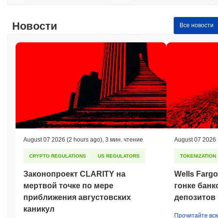
Исторический минимум (ATL):
₽ 0.00
Новости
SolidCash в настоящее время торгуется на
~96.72%
ниже
Все новости
своего ATH .
Как SolidCash работает по сравнению с более
широким криптовалютным рынком?
За последние 7 дней SolidCash вырос на
6.52%
, опережая
общий криптовалютный рынок который показал рост на
0.14%
.
Это указывает на сильную производительность ценового
движения SLDX относительно более широкого рыночного
импульса.
August 07 2026
(2 hours ago)
,
3 мин. чтение
August 07 2026
CRYPTO REGULATIONS
US REGULATORS
TOKENIZATION
Законопроект CLARITY на
Wells Farg
мертвой точке по мере
гонке банк
приближения августовских
депозитов
каникул
Прочитайте вс