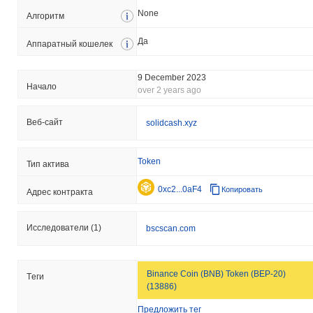
None
Aлгоритм
Да
Аппаратный кошелек
9 December 2023
Началo
over 2 years ago
Веб-сайт
solidcash.xyz
Token
Тип актива
0xc2...0aF4
Копировать
Адрес контракта
Исследователи
(1)
bscscan.com
Binance Coin (BNB) Token (BEP-20)
Tеги
(13886)
Предложить тег