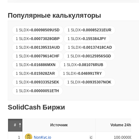
Популярные калькуляторы
1 SLDX
=
0.00098509
USD
1 SLDX
=
0.00085231
EUR
1 SLDX
=
0.00073028
GBP
1 SLDX
=
0.155384
JPY
1 SLDX
=
0.00139533
AUD
1 SLDX
=
0.00137418
CAD
1 SLDX
=
0.00079614
CHF
1 SLDX
=
0.00125956
SGD
1 SLDX
=
0.016886
MXN
1 SLDX
=
0.081076
RUB
1 SLDX
=
0.015928
ZAR
1 SLDX
=
0.046991
TRY
1 SLDX
=
0.00933352
SEK
1 SLDX
=
0.00935307
NOK
1 SLDX
=
0.00000051
ETH
SolidCash Биржи
#
Источник
Volume 24h (%)
1
NonKyc.io
100.000000%
C