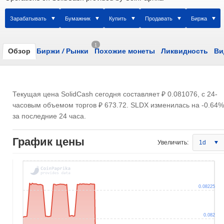
Зарабатывать
Бумажник
Купить
Продавать
Биржа
1
Обзор
Биржи
/
Рынки
Похожие монеты
Ликвидность
Ви
Текущая цена SolidCash сегодня составляет
₽ 0.081076
, с 24-
часовым объемом торгов
₽ 673.72
. SLDX изменилась на -0.64%
за последние 24 часа.
График цены
Увеличить:
1d
0.08225
0.082