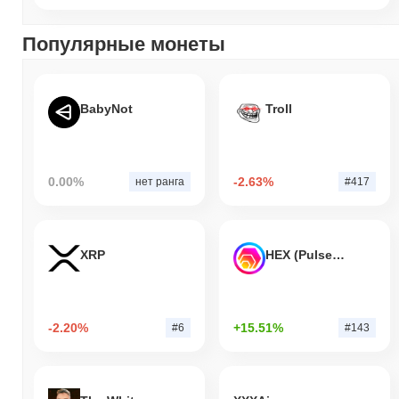
Популярные монеты
BabyNot
Troll
0.00%
-2.63%
нет ранга
#417
XRP
HEX (Pulsechain)
-2.20%
+15.51%
#6
#143