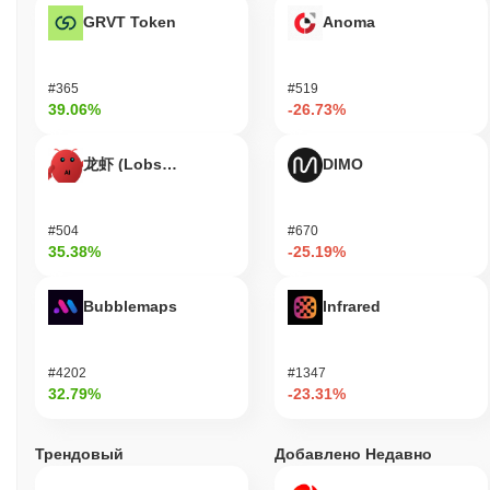
блокчейна. Кроме того, настройка валидаторов способствует
GRVT Token
Anoma
децентрализации, что дополнительно укрепляет защиту
блокчейна от атак.
Столкнулся ли Sillybird с какими-либо спорами
#365
#519
или рисками?
39.06%
-26.73%
Sillybird столкнулся с значительными рисками, включая
龙虾 (Lobster)
DIMO
экстремальную волатильность, которая может привести к
резким колебаниям цен, что делает его высокорисковым
вложением. Кроме того, были опасения по поводу
потенциальных инцидентов безопасности и возможности "rug
#504
#670
35.38%
-25.19%
pulls", которые могут поставить под угрозу средства
инвесторов. Как и во многих криптовалютах, могут возникнуть
юридические проблемы, что дополнительно усложняет
Bubblemaps
Infrared
стабильность рынка и доверие инвесторов.
Sillybird (SIB) FAQ – Ключевые Метрики и
#4202
#1347
Рыночная Аналитика
32.79%
-23.31%
Где я могу купить Sillybird (SIB)?
Трендовый
Добавлено Недавно
Sillybird (SIB) широко доступен на centralized and decentralized
криптовалютных биржах.