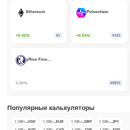
Ethereum
Pulsechain
+0.42%
+9.53%
#2
#183
yRise Finance
0.00%
#9855
Популярные калькуляторы
1 SIB
=
...
USD
1 SIB
=
...
EUR
1 SIB
=
...
GBP
1 SIB
=
...
JPY
1 SIB
=
...
AUD
1 SIB
=
...
CAD
1 SIB
=
...
CHF
1 SIB
=
...
SGD