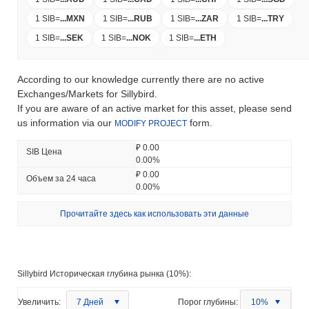
1 SIB
=
...
MXN
1 SIB
=
...
RUB
1 SIB
=
...
ZAR
1 SIB
=
...
TRY
1 SIB
=
...
SEK
1 SIB
=
...
NOK
1 SIB
=
...
ETH
According to our knowledge currently there are no active
Exchanges/Markets for Sillybird.
If you are aware of an active market for this asset, please send
us information via our
form.
MODIFY PROJECT
₽ 0.00
SIB Цена
0.00%
₽ 0.00
Объем за 24 часа
0.00%
Прочитайте здесь как использовать эти данные
Sillybird Историческая глубина рынка (10%):
Увеличить:
7 Дней
Порог глубины:
10%