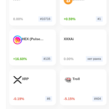
0.00%
+0.59%
#10716
#1
HEX (Pulsechain)
XXXAi
+16.60%
0.00%
#135
нет ранга
XRP
Troll
-0.19%
-5.15%
#6
#404