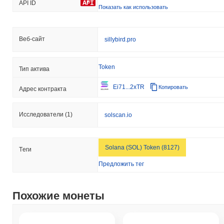
API ID
Показать как использовать
Веб-сайт
sillybird.pro
Token
Тип актива
Ei71...2xTR
Копировать
Адрес контракта
Исследователи
(1)
solscan.io
Solana (SOL) Token (8127)
Tеги
Предложить тег
Похожие монеты