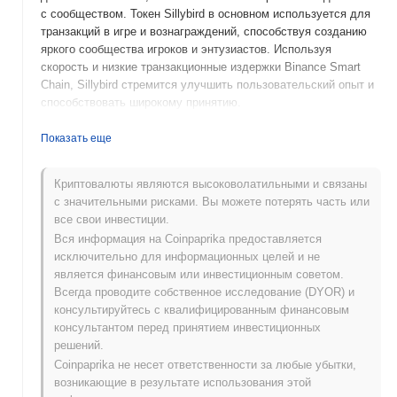
с сообществом. Токен Sillybird в основном используется для
транзакций в игре и вознаграждений, способствуя созданию
яркого сообщества игроков и энтузиастов. Используя
скорость и низкие транзакционные издержки Binance Smart
Chain, Sillybird стремится улучшить пользовательский опыт и
способствовать широкому принятию.
Когда и как начался Sillybird?
Показать еще
Sillybird (SIB) был запущен в 2021 году, создан анонимной
командой с целью объединить развлечение и полезность в
Криптовалюты являются высоковолатильными и связаны
криптопространстве. Проект сосредоточен на вовлечении
с значительными рисками. Вы можете потерять часть или
сообщества и геймификации, стремясь построить яркую
все свои инвестиции.
экосистему вокруг своего токена. Изначально размещенный
Вся информация на Coinpaprika предоставляется
на различных децентрализованных биржах, Sillybird приобрел
исключительно для информационных целей и не
популярность благодаря стратегическому маркетингу и
является финансовым или инвестиционным советом.
инициативам, ориентированным на сообщество, что помогло
Всегда проводите собственное исследование (DYOR) и
сформировать его раннее развитие.
консультируйтесь с квалифицированным финансовым
консультантом перед принятием инвестиционных
Что ожидает Sillybird в будущем?
решений.
Sillybird (SIB) готовится к захватывающим событиям,
Coinpaprika не несет ответственности за любые убытки,
продвигаясь по своему дорожному плану. В ближайших
возникающие в результате использования этой
планах — запуск своего NFT-рынка, направленного на