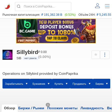
Рыночная капитализация:
₽ 191,382.38 B
(0.53%)
Объём 24H:
₽ 5,245.55
Sillybird
₽ 0.00
(0.00%)
SIB
нет ранга
Operations on Sillybird provided by CoinPaprika
Зарабатывать
Бумажник
Купить
Продавать
Биржа
0
Обзор
Биржи
/
Рынки
Похожие монеты
Ликвидность
Ви