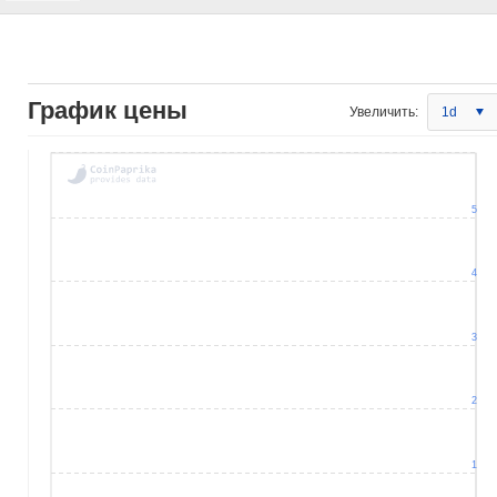
График цены
Увеличить:
1d
5
4
3
2
1