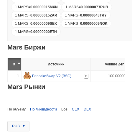
1 MARS
=
0.00000015
MXN
1 MARS
=
0.00000073
RUB
1 MARS
=
0.00000015
ZAR
1 MARS
=
0.00000043
TRY
1 MARS
=
0.00000009
SEK
1 MARS
=
0.00000009
NOK
1 MARS
=
0.00000000
ETH
Mars Биржи
#
Источник
Volume 24h (%)
1
PancakeSwap V2 (BSC)
100.000000%
D
Mars Рынки
По объёму
По ликвидности
Все
CEX
DEX
RUB