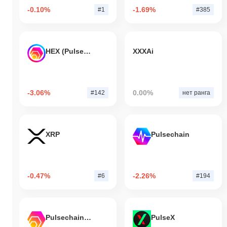
-0.10%
-1.69%
#1
#385
HEX (Pulsechain)
XXXAi
-3.06%
0.00%
#142
нет ранга
XRP
Pulsechain
-0.47%
-2.26%
#6
#194
Pulsechain Bridged HEX (Pulsechain)
PulseX