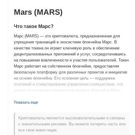
Mars (MARS)
Что такое Марс?
Марс (MARS) — это криптовалюта, предназначенная для
упрощения транзакций в экосистеме блокчейна Марс. В
качестве токена он играет ключевую роль в обеспечении
децентрализованных приложений и услуг, сосредотачиваясь
на повышении вовлеченности и участия пользователей. Токен
Марс работает на собственном блокчейне, предоставляя
безопасную платформу для различных проектов и инициатив
на основе блокчейна. Его основная цель — поддержка
платежей и стимулирование управления сообществом, что
делает его важным компонентом проекта блокчейна Марс.
Когда и как начался Марс?
Показать еще
Марс (MARS8) был запущен в 2018 году, созданный
командой, сосредоточенной на разработке
Криптовалюты являются высоковолатильными и связаны
децентрализованной цифровой валюты, направленной на
с значительными рисками. Вы можете потерять часть или
упрощение транзакций в экосистеме Марс. Изначально он
все свои инвестиции.
был представлен на различных криптовалютных биржах и