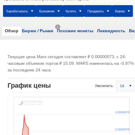
Зарабатывать
Бумажник
Купить
Продавать
Биржа
1
Обзор
Биржи
/
Рынки
Похожие монеты
Ликвидность
Ви
Текущая цена Mars сегодня составляет
₽ 0.00000073
, с 24-
часовым объемом торгов
₽ 15.09
. MARS изменилась на -0.87%
за последние 24 часа.
График цены
Увеличить:
1d
0.00000076
0.00000076