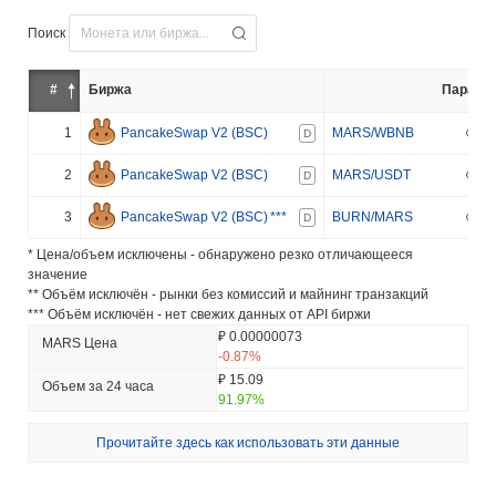
Поиск
#
Биржа
Пара
1
PancakeSwap V2 (BSC)
MARS/WBNB
D
2
PancakeSwap V2 (BSC)
MARS/USDT
D
3
PancakeSwap V2 (BSC)
***
BURN/MARS
D
* Цена/объем исключены - обнаружено резко отличающееся
значение
** Объём исключён - рынки без комиссий и майнинг транзакций
*** Объём исключён - нет свежих данных от API биржи
₽ 0.00000073
MARS Цена
-0.87%
₽ 15.09
Объем за 24 часа
91.97%
Прочитайте здесь как использовать эти данные