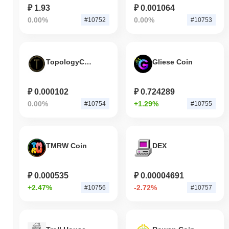
₽ 1.93
₽ 0.001064
0.00%
0.00%
#10752
#10753
TopologyCoin
Gliese Coin
₽ 0.000102
₽ 0.724289
0.00%
+1.29%
#10754
#10755
TMRW Coin
DEX
₽ 0.000535
₽ 0.00004691
+2.47%
-2.72%
#10756
#10757