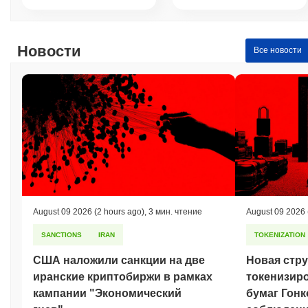
Mars в настоящее время торгуется на
~99.74%
ниже своего
ATH .
Новости
Все новости
Как Mars работает по сравнению с более
широким криптовалютным рынком?
За последние 7 дней Mars вырос на
2.78%
, опережая общий
криптовалютный рынок который показал рост на
0.03%
. Это
указывает на сильную производительность ценового
движения MARS относительно более широкого рыночного
импульса.
August 09 2026
(2 hours ago)
,
3 мин. чтение
August 09 2026
SANCTIONS
IRAN
TOKENIZATION
США наложили санкции на две
Новая стру
иранские криптобиржи в рамках
токенизир
кампании "Экономический
бумаг Гонк