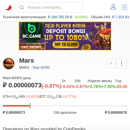
Рыночная капитализация:
₽ 188,785.58 B
(0.03%)
Объём 24H:
₽ 7,354.93
Mars
MARS
Ранг 10750
Mars MARS цена:
1h
24h
Неделя
месяц
Год
₽ 0.00000073
(-0.87%)
-0.02%
-0.87%
+2.78%
+7.42%
-65.50
ETH 0.0
469
(-0.81%)
BTC 0.0
138
(-0.77%)
11
12
₽ 0.00000073
24h диапазон
₽ 0.00000076
Operations on Mars provided by CoinPaprika