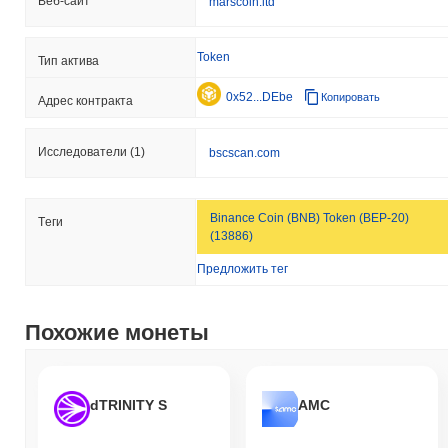
Веб-сайт
marscoin.ltd
Token
Тип актива
0x52...DEbe
Копировать
Адрес контракта
Исследователи
(1)
bscscan.com
Binance Coin (BNB) Token (BEP-20)
Tеги
(13886)
Предложить тег
Похожие монеты
dTRINITY S
AMC