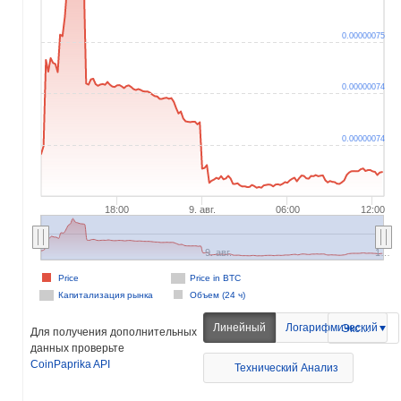
0.00000075
0.00000074
0.00000074
18:00
9. авг.
06:00
12:00
9. авг.
1…
Price
Price in BTC
Капитализация рынка
Объем (24 ч)
Линейный
Логарифмический
Экспорт
Для получения дополнительных
данных проверьте
CoinPaprika API
Технический Анализ