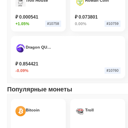
Troll House
Rowan Coin
₽ 0.000541
₽ 0.073801
+1.05%
0.00%
#10758
#10759
Dragon QUICK V2
₽ 0.854421
-0.09%
#10760
Популярные монеты
Bitcoin
Troll