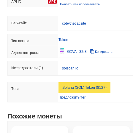
API ID
Показать как использовать
Веб-сайт
cobythecat.site
Token
Тип актива
GXVA...32r8
Копировать
Адрес контракта
Исследователи
(1)
solscan.io
Solana (SOL) Token (8127)
Tеги
Предложить тег
Похожие монеты