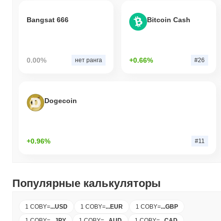
Bangsat 666
Bitcoin Cash
0.00%
+0.66%
нет ранга
#26
Dogecoin
+0.96%
#11
Популярные калькуляторы
1 COBY
=
...
USD
1 COBY
=
...
EUR
1 COBY
=
...
GBP
1 COBY
=
...
JPY
1 COBY
=
...
AUD
1 COBY
=
...
CAD