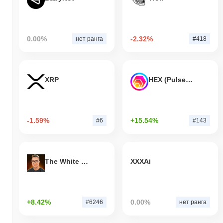
0.00%
-2.32%
нет ранга
#418
XRP
HEX (Pulsechain)
-1.59%
+15.54%
#6
#143
The White Bull
XXXAi
+8.42%
0.00%
#6246
нет ранга