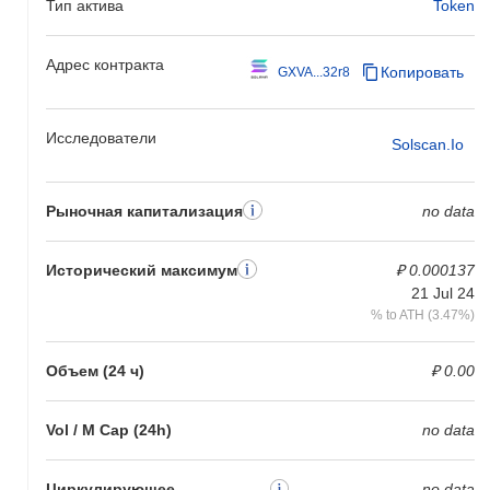
Тип актива
Token
Адрес контракта
Копировать
GXVA...32r8
Исследователи
Solscan.io
Рыночная капитализация
no data
Исторический максимум
₽ 0.000137
21 Jul 24
% to ATH (3.47%)
Объем (24 ч)
₽ 0.00
Vol / M Cap (24h)
no data
Циркулирующее
no data