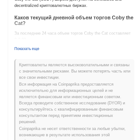
decentralized криптовалютных биржах.
Каков текущий дневной объем торгов Coby the
Cat?
За последние 24 часа объем торгов Coby the Cat составляет
₽ 0.00
.
Показать еще
Какова история ценового диапазона Coby the
Cat?
Криптовалюты являются высоковолатильными и связаны
Исторический максимум (ATH):
₽ 0.000137
с значительными рисками. Вы можете потерять часть или
Исторический минимум (ATL):
₽ 0.00
все свои инвестиции.
Вся информация на Coinpaprika предоставляется
Coby the Cat в настоящее время торгуется на
~3.35%
ниже
исключительно для информационных целей и не
своего ATH .
является финансовым или инвестиционным советом.
Всегда проводите собственное исследование (DYOR) и
Как Coby the Cat работает по сравнению с
консультируйтесь с квалифицированным финансовым
более широким криптовалютным рынком?
консультантом перед принятием инвестиционных
За последние 7 дней Coby the Cat вырос на
0.00%
, отставая
решений.
от общего криптовалютного рынка который показал рост на
Coinpaprika не несет ответственности за любые убытки,
0.28%
. Это указывает на временное отставание в ценовом
возникающие в результате использования этой
движении COBY относительно более широкого рыночного