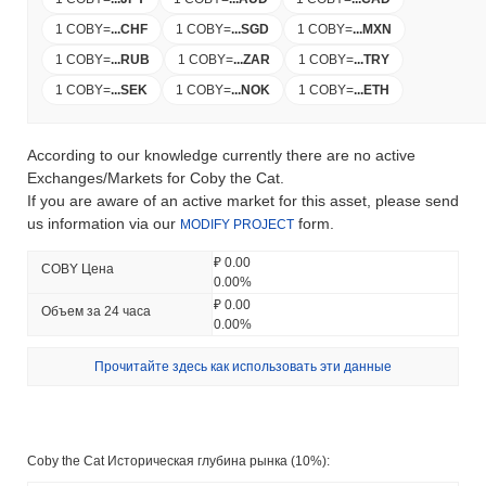
1 COBY
=
...
CHF
1 COBY
=
...
SGD
1 COBY
=
...
MXN
1 COBY
=
...
RUB
1 COBY
=
...
ZAR
1 COBY
=
...
TRY
1 COBY
=
...
SEK
1 COBY
=
...
NOK
1 COBY
=
...
ETH
According to our knowledge currently there are no active
Exchanges/Markets for Coby the Cat.
If you are aware of an active market for this asset, please send
us information via our
form.
MODIFY PROJECT
₽ 0.00
COBY Цена
0.00%
₽ 0.00
Объем за 24 часа
0.00%
Прочитайте здесь как использовать эти данные
Coby the Cat Историческая глубина рынка (10%):