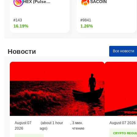
HEX (Pulsechain)
SACOIN
#143
#9841
16.19%
1.26%
Новости
Все новости
August 07
(about 1 hour
,
3 мин.
August 07 2026
2026
ago)
чтение
CRYPTO REGUL