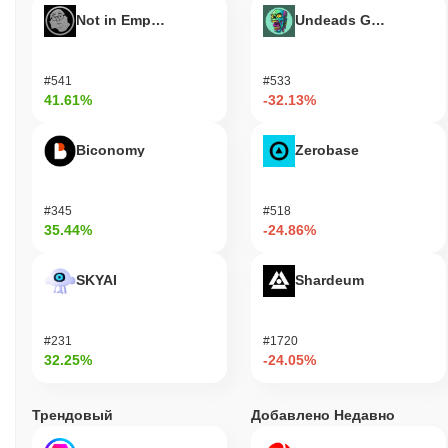
Not in Employment, Education, or Training
Undeads Games
#541
#533
41.61%
-32.13%
Biconomy
Zerobase
#345
#518
35.44%
-24.86%
SKYAI
Shardeum
#231
#1720
32.25%
-24.05%
Трендовый
Добавлено Недавно