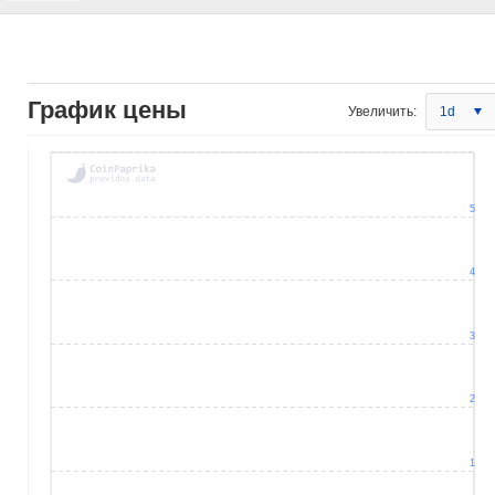
График цены
Увеличить:
1d
5
4
3
2
1