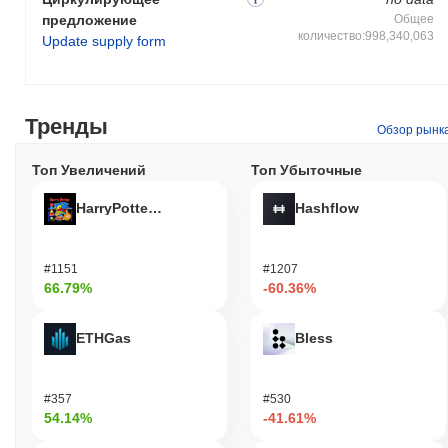
предложение
Общее
количество:998,340,063
Update supply form
Тренды
Обзор рынк
Топ Увеличений
Топ Убыточные
HarryPotterObamaSonic10Inu (ETH)
Hashflow
#1151
#1207
66.79%
-60.36%
ETHGas
Bless
#357
#530
54.14%
-41.61%