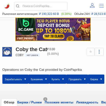
Рыночная капитализация:
₽ 190,322.60 B
(0.28%)
Объём 24H:
₽ 28,513.9
Coby the Cat
₽ 0.00
(0.00%)
COBY
нет ранга
Operations on Coby the Cat provided by CoinPaprika
Зарабатывать
Бумажник
Купить
Продавать
Биржа
0
Обзор
Биржи
/
Рынки
Похожие монеты
Ликвидность
Ви