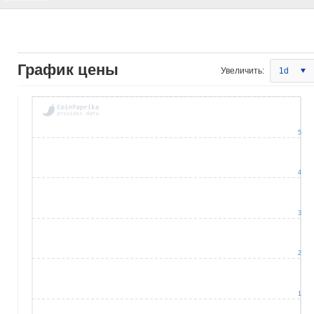
График цены
Увеличить:
1d
5
4
3
2
1