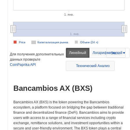
1. янв.
1. янв.
Price
Капитализация рынка
Объем (24 ч)
Линейный
Логарифмический
Экспорт
Для получения дополнительных
данных проверьте
CoinPaprika API
Технический Анализ
Bancambios AX (BXS)
Bancambios AX (BXS) is the token powering the Bancambios
ecosystem, a platform focused on bridging the gap between traditional
finance and decentralized finance (DeFi). Bancambios aims to provide
users with access to a range of financial services including crypto
exchange, remittance solutions, and investment opportunities within a
secure and user-friendly environment. The BXS token plays a central