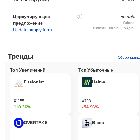
Циркулирующее
no data
предложение
Общее
количество:963,963,963
Update supply form
Тренды
Обзор рынк
Топ Увеличений
Топ Убыточные
Fusionist
Heima
#1155
#703
110.36%
-54.96%
OVERTAKE
Bless