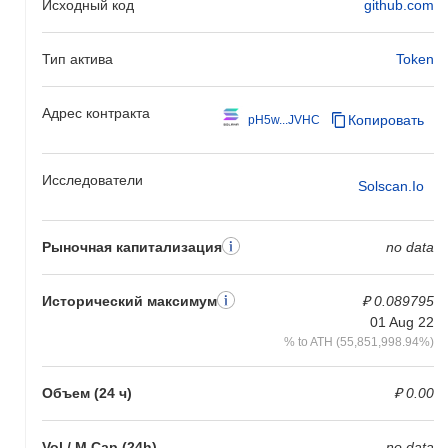
Исходный код
github.com
опережая общий криптовалютный рынок который показал
снижение на
1.03%
. Это указывает на сильную
Тип актива
Token
производительность ценового движения BXS относительно
более широкого рыночного импульса.
Адрес контракта
Копировать
pH5w...JVHC
Исследователи
Solscan.io
Рыночная капитализация
no data
Исторический максимум
₽ 0.089795
01 Aug 22
% to ATH (55,851,998.94%)
Объем (24 ч)
₽ 0.00
Vol / M Cap (24h)
no data