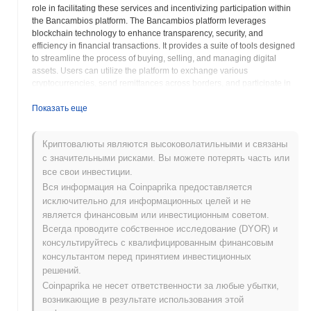
role in facilitating these services and incentivizing participation within
the Bancambios platform. The Bancambios platform leverages
blockchain technology to enhance transparency, security, and
efficiency in financial transactions. It provides a suite of tools designed
to streamline the process of buying, selling, and managing digital
assets. Users can utilize the platform to exchange various
cryptocurrencies, send remittances across borders, and participate in
different investment strategies. BXS holders can benefit from various
utilities within the Bancambios ecosystem. These may include reduced
Показать еще
transaction fees, access to premium features, and opportunities to earn
rewards through staking or participation in governance activities. The
Криптовалюты являются высоковолатильными и связаны
platform aims to empower users with greater control over their finances
с значительными рисками. Вы можете потерять часть или
while providing access to a broader range of financial products and
services. Bancambios focuses on creating a seamless user
все свои инвестиции.
experience, making it easier for both experienced crypto users and
Вся информация на Coinpaprika предоставляется
newcomers to navigate the world of digital assets. By integrating
исключительно для информационных целей и не
traditional financial services with decentralized technologies,
является финансовым или инвестиционным советом.
Bancambios aims to foster greater adoption of cryptocurrencies and
Всегда проводите собственное исследование (DYOR) и
contribute to the growth of the DeFi space. The BXS token serves as
консультируйтесь с квалифицированным финансовым
the backbone of this ecosystem, driving its functionality and
консультантом перед принятием инвестиционных
incentivizing user engagement.
решений.
Coinpaprika не несет ответственности за любые убытки,
Bancambios AX (BXS) FAQ – Ключевые
Метрики и Рыночная Аналитика
возникающие в результате использования этой