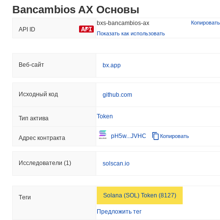
Bancambios AX Основы
bxs-bancambios-ax
Копировать
API ID
Показать как использовать
Веб-сайт
bx.app
Исходный код
github.com
Token
Тип актива
pH5w...JVHC
Копировать
Адрес контракта
Исследователи
(1)
solscan.io
Solana (SOL) Token (8127)
Tеги
Предложить тег