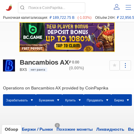
Рыночная капитализация:
₽ 189,722.75 B
(-1.03%)
Объём 24H:
₽ 22,956.
Bancambios AX
₽ 0.00
(0.00%)
BXS
нет ранга
Operations on Bancambios AX provided by CoinPaprika
Зарабатывать
Бумажник
Купить
Продавать
Биржа
0
Обзор
Биржи
/
Рынки
Похожие монеты
Ликвидность
Ви