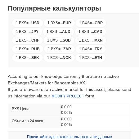
Популярные калькуляторы
1 BXS
=
...
USD
1 BXS
=
...
EUR
1 BXS
=
...
GBP
1 BXS
=
...
JPY
1 BXS
=
...
AUD
1 BXS
=
...
CAD
1 BXS
=
...
CHF
1 BXS
=
...
SGD
1 BXS
=
...
MXN
1 BXS
=
...
RUB
1 BXS
=
...
ZAR
1 BXS
=
...
TRY
1 BXS
=
...
SEK
1 BXS
=
...
NOK
1 BXS
=
...
ETH
According to our knowledge currently there are no active
Exchanges/Markets for Bancambios AX.
If you are aware of an active market for this asset, please send
us information via our
form.
MODIFY PROJECT
₽ 0.00
BXS Цена
0.00%
₽ 0.00
Объем за 24 часа
0.00%
Прочитайте здесь как использовать эти данные