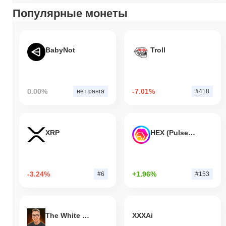
Популярные монеты
BabyNot
Troll
0.00%
-7.01%
нет ранга
#418
XRP
HEX (Pulsechain)
-3.24%
+1.96%
#6
#153
The White Bull
XXXAi