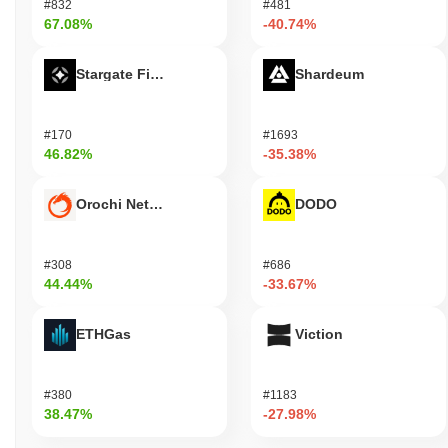
#832
#481
67.08%
-40.74%
Stargate Finance
Shardeum
#170
#1693
46.82%
-35.38%
Orochi Network
DODO
#308
#686
44.44%
-33.67%
ETHGas
Viction
#380
#1183
38.47%
-27.98%