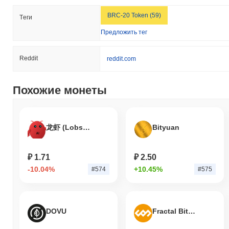
способствует общей безопасности 1000SATS (Ordinals).
BRC-20 Token (59)
Tеги
Столкнулся ли 1000SATS (Ordinals) с какими-
либо спорами или рисками?
Предложить тег
1000SATS (Ordinals) столкнулся с некоторыми спорами,
связанными с его интеграцией в сеть Bitcoin, особенно
Reddit
reddit.com
касающимися потенциальной перегрузки сети и увеличения
транзакционных сборов из-за высокого объема ординальных
надписей. Эта проблема стала актуальной в начале 2023
Похожие монеты
года, когда популярность ординалов возросла, что привело к
дебатам в сообществе о влиянии на основное использование
Bitcoin как валюты. Команда ответила, подчеркивая важность
龙虾 (Lobster)
Bityuan
решений по масштабируемости и продвигая лучшие практики
для пользователей, чтобы эффективно управлять своими
транзакциями. Они также взаимодействовали с сообществом,
₽ 1.71
₽ 2.50
чтобы ответить на опасения и прояснить цели проекта.
Текущие риски включают рыночную волатильность и
-10.04%
+10.45%
#574
#575
регуляторный контроль, которые являются общими в
криптовалютном пространстве. Проект стремится смягчить
эти риски через прозрачную коммуникацию, регулярные
обновления и инициативы по вовлечению сообщества, чтобы
DOVU
Fractal Bitcoin
способствовать лучшему пониманию своих целей и операций.