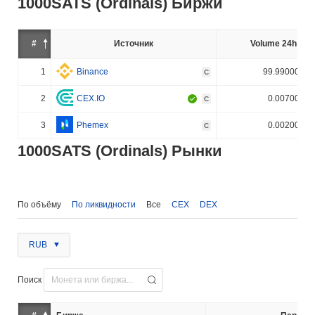
1000SATS (Ordinals) Биржи
#
Источник
Volume 24h (%)
1
Binance
99.990000%
C
2
CEX.IO
0.007000%
C
3
Phemex
0.002000%
C
1000SATS (Ordinals) Рынки
По объёму
По ликвидности
Все
CEX
DEX
RUB
Поиск