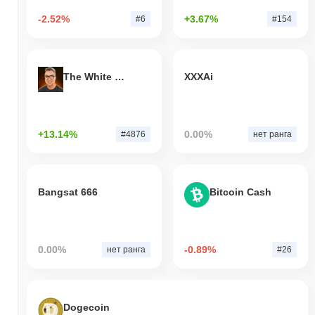
относительно более широкого рыночного импульса.
-2.52%
+3.67%
#6
#154
The White Bull
XXXAi
+13.14%
0.00%
#4876
нет ранга
Bangsat 666
Bitcoin Cash
0.00%
-0.89%
нет ранга
#26
Dogecoin