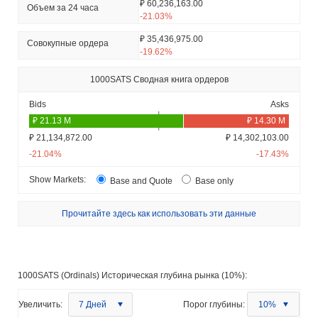
₽ 60,236,163.00
Объем за 24 часа
-21.03%
₽ 35,436,975.00
Совокупные ордера
-19.62%
1000SATS Сводная книга ордеров
Bids
Asks
₽ 21,134,872.00
₽ 14,302,103.00
-21.04%
-17.43%
Show Markets:
Base and Quote
Base only
Прочитайте здесь как использовать эти данные
1000SATS (Ordinals) Историческая глубина рынка (10%):
Увеличить:
7 Дней
Порог глубины:
10%