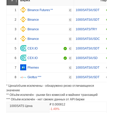
#
Биржа
Пара
1
Binance Futures
**
1000SATS/USDT
C
2
Binance
1000SATS/USDT
C
3
Binance
1000SATS/TRY
C
4
Binance
1000SATS/USDC
C
5
CEX.IO
1000SATS/USDT
C
6
CEX.IO
1000SATS/USD
C
7
Phemex
1000SATS/USDT
C
8
Giottus
***
1000SATS/USDT
C
* Цена/объем исключены - обнаружено резко отличающееся
значение
** Объём исключён - рынки без комиссий и майнинг транзакций
*** Объём исключён - нет свежих данных от API биржи
₽ 0.000812
1000SATS Цена
-1.49%