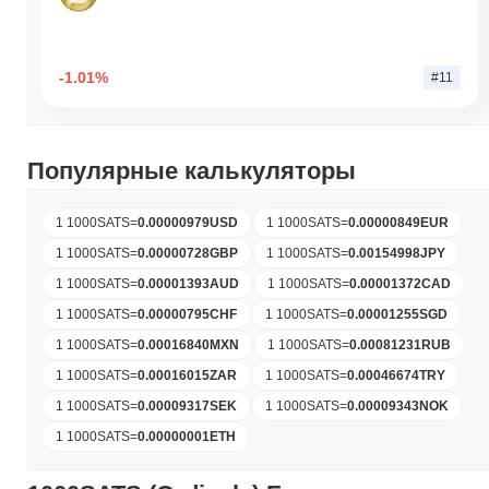
-1.01%
#11
Популярные калькуляторы
1 1000SATS
=
0.00000979
USD
1 1000SATS
=
0.00000849
EUR
1 1000SATS
=
0.00000728
GBP
1 1000SATS
=
0.00154998
JPY
1 1000SATS
=
0.00001393
AUD
1 1000SATS
=
0.00001372
CAD
1 1000SATS
=
0.00000795
CHF
1 1000SATS
=
0.00001255
SGD
1 1000SATS
=
0.00016840
MXN
1 1000SATS
=
0.00081231
RUB
1 1000SATS
=
0.00016015
ZAR
1 1000SATS
=
0.00046674
TRY
1 1000SATS
=
0.00009317
SEK
1 1000SATS
=
0.00009343
NOK
1 1000SATS
=
0.00000001
ETH