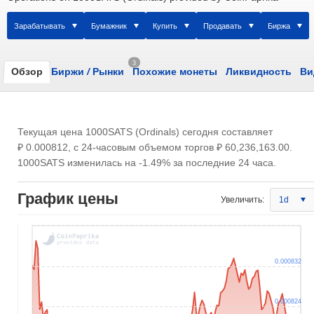
Зарабатывать
Бумажник
Купить
Продавать
Биржа
3
Обзор
Биржи
/
Рынки
Похожие монеты
Ликвидность
Ви
Текущая цена 1000SATS (Ordinals) сегодня составляет
₽ 0.000812
, с 24-часовым объемом торгов
₽ 60,236,163.00
.
1000SATS изменилась на -1.49% за последние 24 часа.
График цены
Увеличить:
1d
0.000832
0.000824