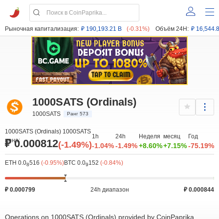
Рыночная капитализация:
₽ 190,193.21 B
(-0.31%)
Объём 24H:
₽ 16,544.
1000SATS (Ordinals)
1000SATS
Ранг 573
1000SATS (Ordinals) 1000SATS
1h
24h
Неделя
месяц
Год
цена:
₽ 0.000812
(-1.49%)
-1.04%
-1.49%
+8.60%
+7.15%
-75.19%
ETH 0.0
516
(-0.95%)
BTC 0.0
152
(-0.84%)
8
9
₽ 0.000799
24h диапазон
₽ 0.000844
Operations on 1000SATS (Ordinals) provided by CoinPaprika