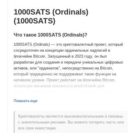
1000SATS (Ordinals)
(1000SATS)
Что такое 1000SATS (Ordinals)?
1000SATS (Ordinals) — это криптовалютный проект, который
сосредоточен на концепции ординальных надписей в
блокчейне Bitcoin. Запущенный в 2023 году, он был
разработан для создания и передачи уникальных цифровых
активов, или "ординалов", непосредственно на Bitcoin,
который традиционно не поддерживал такие функции на
нативном уровне. Проект работает на блокчейне Bitcoin,
используя механизм консенсуса proof-of-work для
обеспечения безопасности и децентрализации. Нативный
токен, 1000SATS, выполняет несколько функций, включая
Показать еще
облегчение транзакций, оплату сборов, связанных с
ординальными надписями, и потенциально может выступать в
качестве средства обмена в своей экосистеме. 1000SATS
Криптовалюты являются высоковолатильными и связаны
(Ordinals) выделяется своим инновационным подходом к
с значительными рисками. Вы можете потерять часть или
использованию существующей инфраструктуры Bitcoin для
все свои инвестиции.