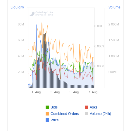
Liquidity
Volume
80M
2 000M
0.001
60M
1 500M
0.0009
40M
1 000M
0.0008
20M
500M
1. Aug
3. Aug
5. Aug
7. Aug
Bids
Asks
Combined Orders
Volume (24h)
Price