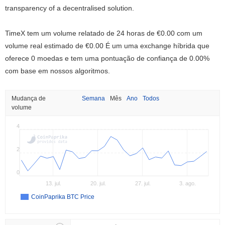
transparency of a decentralised solution.
TimeX tem um volume relatado de 24 horas de
€0.00
com um
volume real estimado de
€0.00
É um uma exchange híbrida que
oferece 0 moedas e tem uma pontuação de confiança de 0.00%
com base em nossos algoritmos.
Mudança de
Semana
Mês
Ano
Todos
volume
4
2
0
13. jul.
20. jul.
27. jul.
3. ago.
CoinPaprika BTC Price