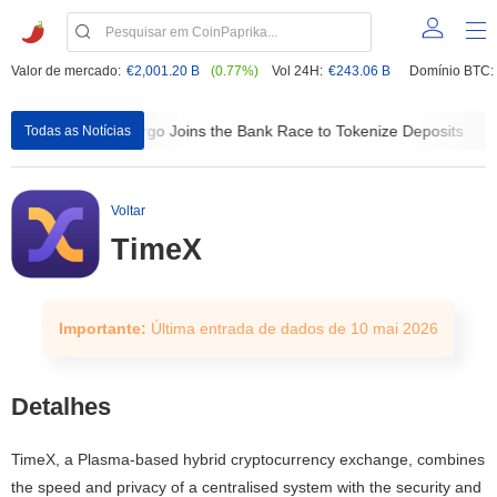
Valor de mercado:
€2,001.20 B
(0.77%)
Vol 24H:
€243.06 B
Domínio BTC:
ears
Wells Fargo Joins the Bank Race to Tokenize Deposits
Todas as Notícias
Voltar
TimeX
Importante:
Última entrada de dados de 10 mai 2026
Detalhes
TimeX, a Plasma-based hybrid cryptocurrency exchange, combines
the speed and privacy of a centralised system with the security and