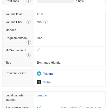
Confiança
Volume total
€0.00
Volume ERV
N/A
Moedas
0
Regulamentado
Não
MiCA compliant
Tipo
Exchange Híbrida
Communication
Telegram
Twitter
Local na rede
timex.io
Internet
Status do website
Última verificação 2 minutes ago