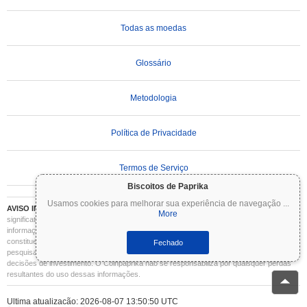
Todas as moedas
Glossário
Metodologia
Política de Privacidade
Termos de Serviço
Biscoitos de Paprika
Usamos cookies para melhorar sua experiência de navegação
...
AVISO IMPORTANTE:
As criptomoedas são altamente voláteis e envolvem riscos
More
significativos. Você pode perder parte ou todo o seu investimento. Todas as
informações no Coinpaprika são fornecidas apenas para fins informativos e não
constituem aconselhamento financeiro ou de investimento. Sempre faça sua própria
Fechado
pesquisa (DYOR) e consulte um consultor financeiro qualificado antes de tomar
decisões de investimento. O Coinpaprika não se responsabiliza por quaisquer perdas
resultantes do uso dessas informações.
Ultima atualização: 2026-08-07 13:50:50 UTC