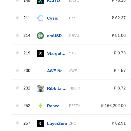
145
KAITO
₽ 76.18
KAITO
211
Cysic
₽ 62.37
CYS
214
crvUSD
₽ 81.00
CRVUSD
219
Stargate Finance
₽ 9.73
STG
230
AWE Network
₽ 4.57
AWE
232
Ribbita by Virtuals
₽ 8.72
TIBBIR
252
Renzo Restaked ETH
₽ 166,202.00
EZETH
257
LayerZero
₽ 62.91
ZRO