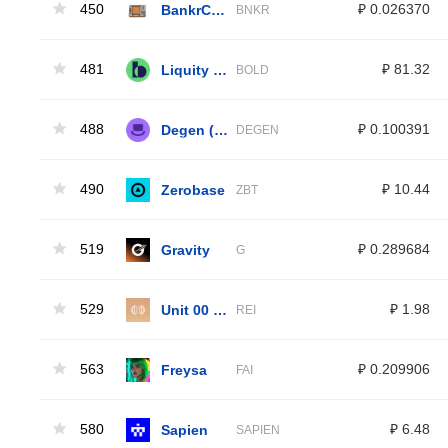
450
BankrCoin
₽ 0.026370
BNKR
481
Liquity BOLD
₽ 81.32
BOLD
488
Degen (Base)
₽ 0.100391
DEGEN
490
Zerobase
₽ 10.44
ZBT
519
Gravity
₽ 0.289684
G
529
Unit 00 - Rei
₽ 1.98
REI
563
Freysa
₽ 0.209906
FAI
580
Sapien
₽ 6.48
SAPIEN