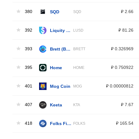
380
SQD
₽ 2.66
SQD
392
Liquity USD
₽ 81.26
LUSD
393
Brett (Base)
₽ 0.326969
BRETT
395
Home
₽ 0.750922
HOME
401
Mog Coin
₽ 0.00000812
MOG
407
Keeta
₽ 7.67
KTA
418
Folks Finance
₽ 165.54
FOLKS