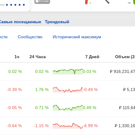
Источник
Самые посещаемые
Трендовый
ости
Сообщество
Исторический максимум
1ч
24 Часа
7 Дней
Объем (2
0.02 %
0.02 %
0.03 %
₽ 916,231,4
-0.39 %
1.76 %
-0.49 %
₽ 5,1
-0.05 %
0.71 %
0.49 %
₽ 115,6
-0.64 %
-1.15 %
-6.99 %
₽ 1,330,1