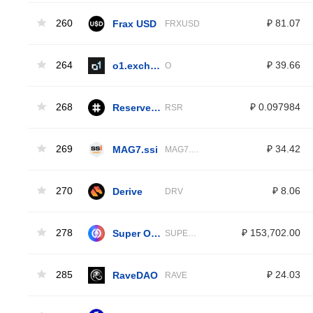
260
Frax USD
₽ 81.07
FRXUSD
264
o1.exchange
₽ 39.66
O
268
Reserve Rights
₽ 0.097984
RSR
269
MAG7.ssi
₽ 34.42
MAG7.SSI
270
Derive
₽ 8.06
DRV
278
Super OETH
₽ 153,702.00
SUPEROETH
285
RaveDAO
₽ 24.03
RAVE