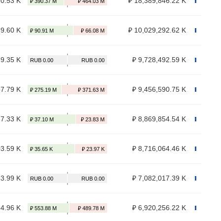
20.53 K
₽ 18,389,846.22 K
69.60 K
₽ 10,029,292.62 K
69.35 K
₽ 9,728,492.59 K
57.79 K
₽ 9,456,590.75 K
37.33 K
₽ 8,869,854.54 K
03.59 K
₽ 8,716,064.46 K
53.99 K
₽ 7,082,017.39 K
34.96 K
₽ 6,920,256.22 K