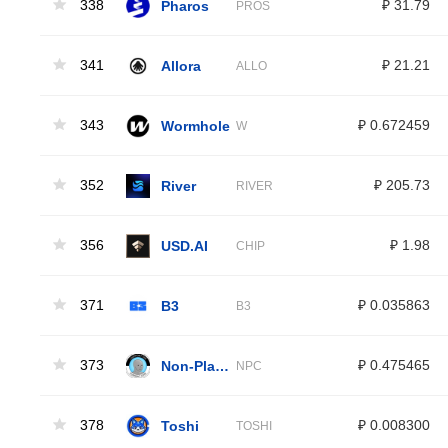
338
Pharos
₽ 31.79
PROS
341
Allora
₽ 21.21
ALLO
343
Wormhole
₽ 0.672459
W
352
River
₽ 205.73
RIVER
356
USD.AI
₽ 1.98
CHIP
371
B3
₽ 0.035863
B3
373
Non-Playable Coin
₽ 0.475465
NPC
378
Toshi
₽ 0.008300
TOSHI