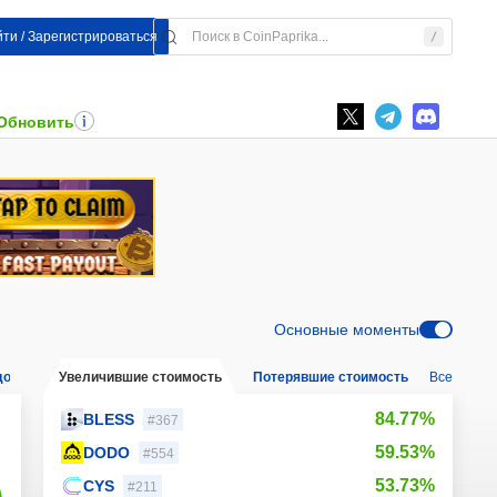
ти / Зарегистрироваться
 Обновить
Основные моменты
довый
Увеличившие стоимость
Потерявшие стоимость
Все
Новые м
84.77%
BLESS
#367
59.53%
DODO
#554
53.73%
CYS
#211