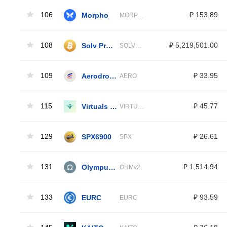
106
Morpho
₽ 153.89
MORPHO
108
Solv Protocol solvBTC
₽ 5,219,501.00
SOLVBTC
109
Aerodrome Finance
₽ 33.95
AERO
115
Virtuals Protocol
₽ 45.77
VIRTUAL
129
SPX6900
₽ 26.61
SPX
131
Olympus V2
₽ 1,514.94
OHMv2
133
EURC
₽ 93.59
EURC