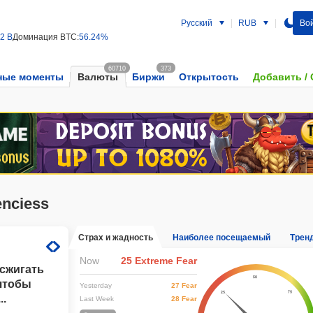
Русский
RUB
Вой
22 B
Доминация BTC:
56.24%
60710
373
ные моменты
Валюты
Биржи
Открытость
Добавить /
enciess
Страх и жадность
Наиболее посещаемый
Трен
Now
25 Extreme Fear
 сжигать
чтобы
Yesterday
27 Fear
..
Last Week
28 Fear