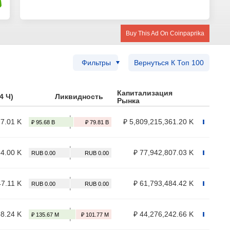
Buy This Ad On Coinpaprika
Фильтры
Вернуться К Топ 100
Капитализация
4 Ч)
Ликвидность
Рынка
77.01 K
₽ 5,809,215,361.20 K
34.00 K
₽ 77,942,807.03 K
47.11 K
₽ 61,793,484.42 K
68.24 K
₽ 44,276,242.66 K