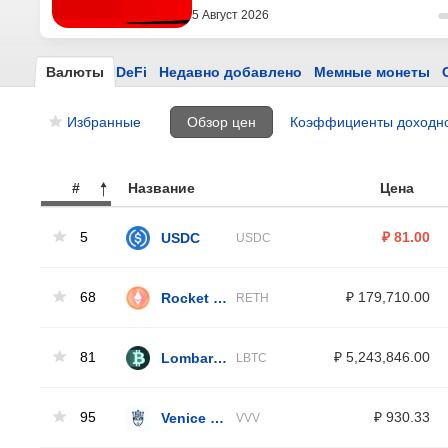
5 Август 2026
Валюты
DeFi
Недавно добавлено
Мемные монеты
Избранные
Обзор цен
Коэффициенты доходн
#
Название
Цена
5
USDC
₽ 81.00
USDC
68
Rocket Pool ETH
₽ 179,710.00
RETH
81
Lombard Staked BTC
₽ 5,243,846.00
LBTC
95
Venice Token
₽ 930.33
VVV