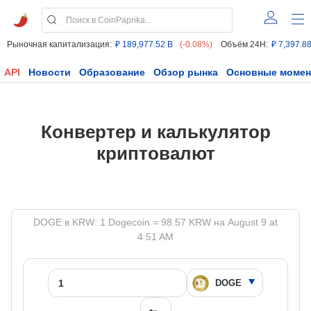
Рыночная капитализация:
₽ 189,977.52 B
(-0.08%)
Объём 24H:
₽ 7,397.8
API
Новости
Образование
Обзор рынка
Основные моме
Конвертер и калькулятор
криптовалют
DOGE в KRW: 1 Dogecoin = 98.57 KRW на August 9 at
4:51 AM