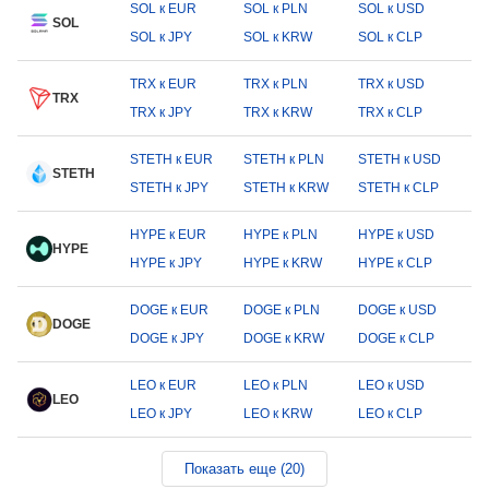
SOL к EUR
SOL к PLN
SOL к USD
SOL
SOL к JPY
SOL к KRW
SOL к CLP
TRX к EUR
TRX к PLN
TRX к USD
TRX
TRX к JPY
TRX к KRW
TRX к CLP
STETH к EUR
STETH к PLN
STETH к USD
STETH
STETH к JPY
STETH к KRW
STETH к CLP
HYPE к EUR
HYPE к PLN
HYPE к USD
HYPE
HYPE к JPY
HYPE к KRW
HYPE к CLP
DOGE к EUR
DOGE к PLN
DOGE к USD
DOGE
DOGE к JPY
DOGE к KRW
DOGE к CLP
LEO к EUR
LEO к PLN
LEO к USD
LEO
LEO к JPY
LEO к KRW
LEO к CLP
Показать еще (20)