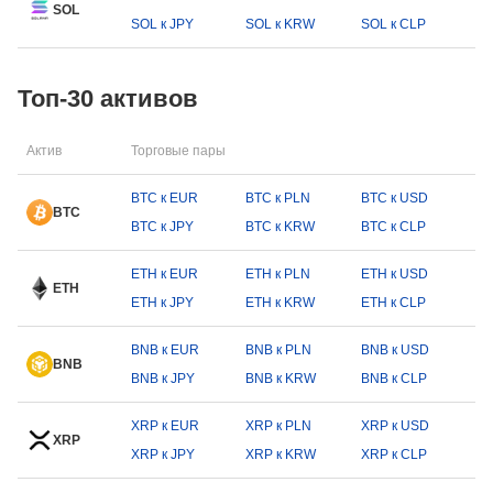
SOL
SOL к JPY
SOL к KRW
SOL к CLP
Топ-30 активов
Актив
Торговые пары
BTC к EUR
BTC к PLN
BTC к USD
BTC
BTC к JPY
BTC к KRW
BTC к CLP
ETH к EUR
ETH к PLN
ETH к USD
ETH
ETH к JPY
ETH к KRW
ETH к CLP
BNB к EUR
BNB к PLN
BNB к USD
BNB
BNB к JPY
BNB к KRW
BNB к CLP
XRP к EUR
XRP к PLN
XRP к USD
XRP
XRP к JPY
XRP к KRW
XRP к CLP