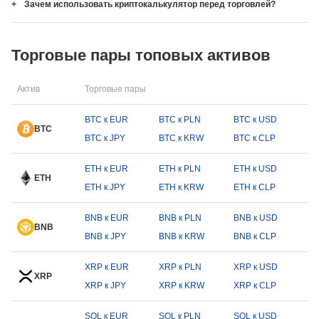
Зачем использовать криптокалькулятор перед торговлей?
Торговые пары топовых активов
Актив
Торговые пары
BTC к EUR
BTC к PLN
BTC к USD
BTC
BTC к JPY
BTC к KRW
BTC к CLP
ETH к EUR
ETH к PLN
ETH к USD
ETH
ETH к JPY
ETH к KRW
ETH к CLP
BNB к EUR
BNB к PLN
BNB к USD
BNB
BNB к JPY
BNB к KRW
BNB к CLP
XRP к EUR
XRP к PLN
XRP к USD
XRP
XRP к JPY
XRP к KRW
XRP к CLP
SOL к EUR
SOL к PLN
SOL к USD