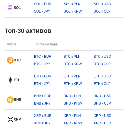
SOL к EUR
SOL к PLN
SOL к USD
SOL
SOL к JPY
SOL к KRW
SOL к CLP
Топ-30 активов
Актив
Торговые пары
BTC к EUR
BTC к PLN
BTC к USD
BTC
BTC к JPY
BTC к KRW
BTC к CLP
ETH к EUR
ETH к PLN
ETH к USD
ETH
ETH к JPY
ETH к KRW
ETH к CLP
BNB к EUR
BNB к PLN
BNB к USD
BNB
BNB к JPY
BNB к KRW
BNB к CLP
XRP к EUR
XRP к PLN
XRP к USD
XRP
XRP к JPY
XRP к KRW
XRP к CLP