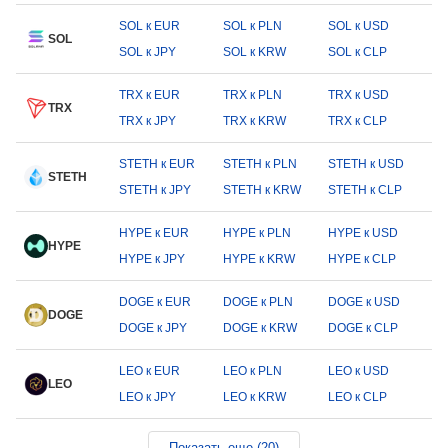
SOL к EUR
SOL к PLN
SOL к USD
SOL
SOL к JPY
SOL к KRW
SOL к CLP
TRX к EUR
TRX к PLN
TRX к USD
TRX
TRX к JPY
TRX к KRW
TRX к CLP
STETH к EUR
STETH к PLN
STETH к USD
STETH
STETH к JPY
STETH к KRW
STETH к CLP
HYPE к EUR
HYPE к PLN
HYPE к USD
HYPE
HYPE к JPY
HYPE к KRW
HYPE к CLP
DOGE к EUR
DOGE к PLN
DOGE к USD
DOGE
DOGE к JPY
DOGE к KRW
DOGE к CLP
LEO к EUR
LEO к PLN
LEO к USD
LEO
LEO к JPY
LEO к KRW
LEO к CLP
Показать еще (20)