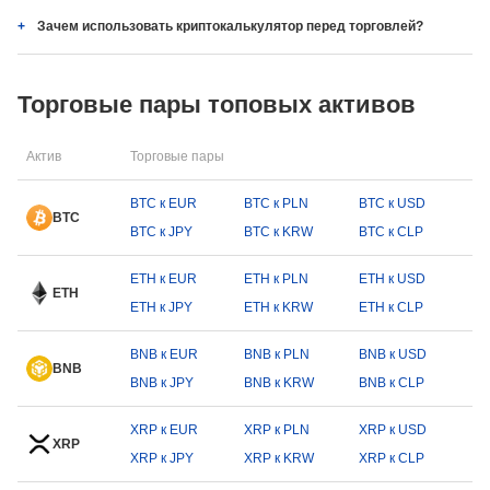
Зачем использовать криптокалькулятор перед торговлей?
Торговые пары топовых активов
Актив
Торговые пары
BTC к EUR
BTC к PLN
BTC к USD
BTC
BTC к JPY
BTC к KRW
BTC к CLP
ETH к EUR
ETH к PLN
ETH к USD
ETH
ETH к JPY
ETH к KRW
ETH к CLP
BNB к EUR
BNB к PLN
BNB к USD
BNB
BNB к JPY
BNB к KRW
BNB к CLP
XRP к EUR
XRP к PLN
XRP к USD
XRP
XRP к JPY
XRP к KRW
XRP к CLP