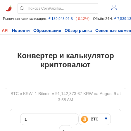
Рыночная капитализация:
₽ 189,948.96 B
(-0.12%)
Объём 24H:
₽ 7,539.1
API
Новости
Образование
Обзор рынка
Основные моме
Конвертер и калькулятор
криптовалют
BTC в KRW: 1 Bitcoin = 91,142,373.67 KRW на August 9 at
3:58 AM