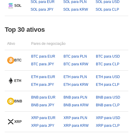
SOL para EUR
SOL para PLN
SOL para USD
SOL
SOL para JPY
SOL para KRW
SOL para CLP
Top 30 ativos
Ativo
Pares de negociação
BTC para EUR
BTC para PLN
BTC para USD
BTC
BTC para JPY
BTC para KRW
BTC para CLP
ETH para EUR
ETH para PLN
ETH para USD
ETH
ETH para JPY
ETH para KRW
ETH para CLP
BNB para EUR
BNB para PLN
BNB para USD
BNB
BNB para JPY
BNB para KRW
BNB para CLP
XRP para EUR
XRP para PLN
XRP para USD
XRP
XRP para JPY
XRP para KRW
XRP para CLP