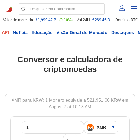
Valor de mercado:
€1,999.47 B
(0.10%)
Vol 24H:
€269.45 B
Domínio BTC:
API
Notícia
Educação
Visão Geral do Mercado
Destaques
Conversor e calculadora de
criptomoedas
XMR para KRW: 1 Monero equivale a 521,951.06 KRW em
August 7 at 10:13 AM