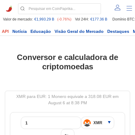
Valor de mercado:
€1,993.29 B
(-0.76%)
Vol 24H:
€177.36 B
Domínio BTC
API
Notícia
Educação
Visão Geral do Mercado
Destaques
Conversor e calculadora de
criptomoedas
XMR para EUR: 1 Monero equivale a 318.08 EUR em
August 6 at 8:38 PM