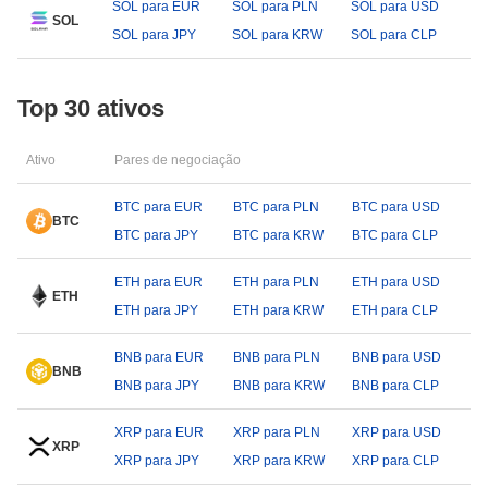
SOL para EUR
SOL para PLN
SOL para USD
SOL
SOL para JPY
SOL para KRW
SOL para CLP
Top 30 ativos
Ativo
Pares de negociação
BTC para EUR
BTC para PLN
BTC para USD
BTC
BTC para JPY
BTC para KRW
BTC para CLP
ETH para EUR
ETH para PLN
ETH para USD
ETH
ETH para JPY
ETH para KRW
ETH para CLP
BNB para EUR
BNB para PLN
BNB para USD
BNB
BNB para JPY
BNB para KRW
BNB para CLP
XRP para EUR
XRP para PLN
XRP para USD
XRP
XRP para JPY
XRP para KRW
XRP para CLP