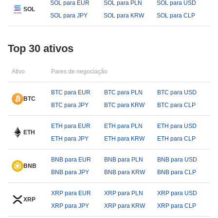
SOL para EUR
SOL para PLN
SOL para USD
SOL
SOL para JPY
SOL para KRW
SOL para CLP
Top 30 ativos
Ativo
Pares de negociação
BTC para EUR
BTC para PLN
BTC para USD
BTC
BTC para JPY
BTC para KRW
BTC para CLP
ETH para EUR
ETH para PLN
ETH para USD
ETH
ETH para JPY
ETH para KRW
ETH para CLP
BNB para EUR
BNB para PLN
BNB para USD
BNB
BNB para JPY
BNB para KRW
BNB para CLP
XRP para EUR
XRP para PLN
XRP para USD
XRP
XRP para JPY
XRP para KRW
XRP para CLP