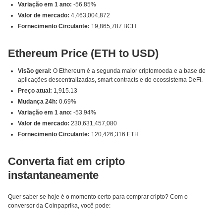
Variação em 1 ano:
-56.85%
Valor de mercado:
4,463,004,872
Fornecimento Circulante:
19,865,787 BCH
Ethereum Price (ETH to USD)
Visão geral:
O Ethereum é a segunda maior criptomoeda e a base de
aplicações descentralizadas, smart contracts e do ecossistema DeFi.
Preço atual:
1,915.13
Mudança 24h:
0.69%
Variação em 1 ano:
-53.94%
Valor de mercado:
230,631,457,080
Fornecimento Circulante:
120,426,316 ETH
Converta fiat em cripto
instantaneamente
Quer saber se hoje é o momento certo para comprar cripto? Com o
conversor da Coinpaprika, você pode: