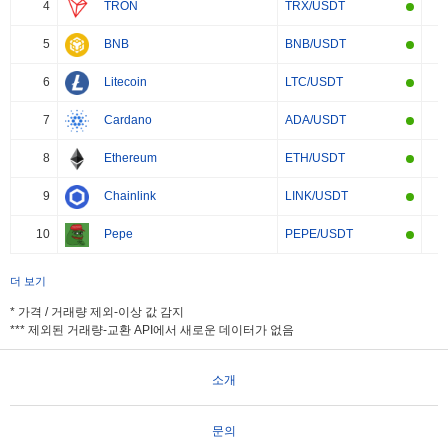
4
TRON
TRX/USDT
5
BNB
BNB/USDT
6
Litecoin
LTC/USDT
7
Cardano
ADA/USDT
8
Ethereum
ETH/USDT
9
Chainlink
LINK/USDT
10
Pepe
PEPE/USDT
더 보기
* 가격 / 거래량 제외-이상 값 감지
*** 제외된 거래량-교환 API에서 새로운 데이터가 없음
소개
문의