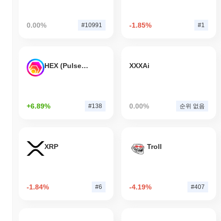
0.00%
-1.85%
#10991
#1
HEX (Pulsechain)
XXXAi
+6.89%
0.00%
#138
순위 없음
XRP
Troll
-1.84%
-4.19%
#6
#407