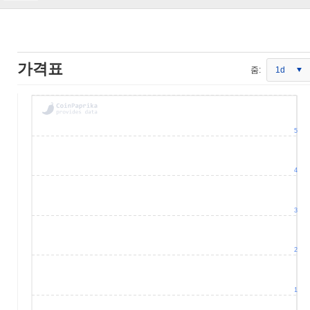
가격표
줌:
1d
5
4
3
2
1