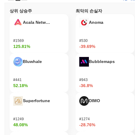
상위 상승주
최악의 손실자
Acala Network
Anoma
#1569
#530
125.81%
-39.69%
Bluwhale
Bubblemaps
#441
#943
52.18%
-36.8%
Superfortune
DIMO
#1249
#1274
48.08%
-28.76%