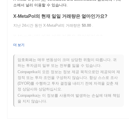
소에서 널리 이용할 수 있습니다.
X-MetaPol의 현재 일일 거래량은 얼마인가요?
지난 24시간 동안 X-MetaPol의 거래량은
$0.00
.
X-MetaPol의 가격 범위 기록은 무엇인가요?
더 보기
역대 최고가(ATH):
$0.005168
역대 최저가(ATL):
$0.00
암호화폐는 매우 변동성이 크며 상당한 위험이 따릅니다. 귀
X-MetaPol는 현재 ATH보다
~99.75%
낮게 거래되고 있습니다 .
하는 투자금의 일부 또는 전부를 잃을 수 있습니다.
Coinpaprika의 모든 정보는 정보 제공 목적으로만 제공되며 재
X-MetaPol는 더 넓은 암호화폐 시장과 비교하여 어떤
정적 또는 투자 조언을 구성하지 않습니다. 항상 스스로 조사
성과를 내고 있나요?
(DYOR)를 수행하고 투자 결정을 내리기 전에 자격을 갖춘 재
지난 7일 동안 X-MetaPol는
0.00%
상승하여
1.40%
의 하락을 기록
정 상담사와 상담하십시오.
한 전체 암호화폐 시장을 앞질렀습니다. 이는 더 넓은 시장 모멘텀
Coinpaprika는 이 정보를 사용하여 발생하는 손실에 대해 책임
과 비교하여 XMP의 가격 움직임에서 강력한 성과를 나타냅니다.
을 지지 않습니다.