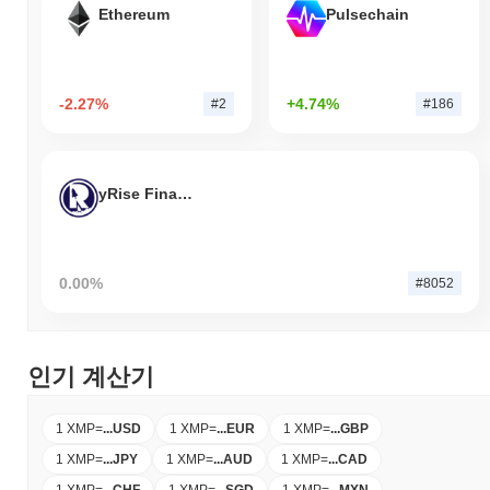
Ethereum
Pulsechain
-2.27%
+4.74%
#2
#186
yRise Finance
0.00%
#8052
인기 계산기
1 XMP
=
...
USD
1 XMP
=
...
EUR
1 XMP
=
...
GBP
1 XMP
=
...
JPY
1 XMP
=
...
AUD
1 XMP
=
...
CAD
1 XMP
=
...
CHF
1 XMP
=
...
SGD
1 XMP
=
...
MXN