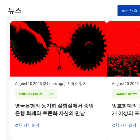
뉴스
모든 뉴스
August 10 2026
(3 hours ago)
,
3 최소 읽기
August 10 2026
TOKENIZATION
UK
BANKRUPTCY
영국은행의 동기화 실험실에서 중앙
암호화폐의 닷
은행 화폐와 토큰화 자산의 만남
개 이상의 
전체 기사 읽기
전체 기사 읽기