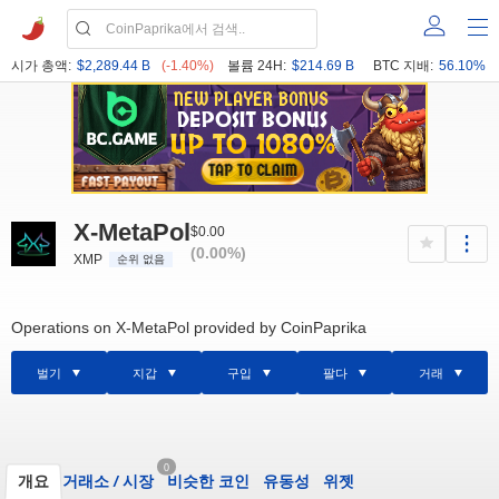
시가 총액:
$2,289.44 B
(-1.40%)
볼륨 24H:
$214.69 B
BTC 지배:
56.10%
X-MetaPol
$0.00
(0.00%)
XMP
순위 없음
Operations on X-MetaPol provided by CoinPaprika
벌기
지갑
구입
팔다
거래
0
개요
거래소
/
시장
비슷한 코인
유동성
위젯