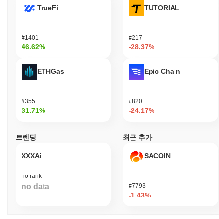
TrueFi
TUTORIAL
#1401
#217
46.62%
-28.37%
ETHGas
Epic Chain
#355
#820
31.71%
-24.17%
트렌딩
최근 추가
XXXAi
SACOIN
no rank
no data
#7793
-1.43%