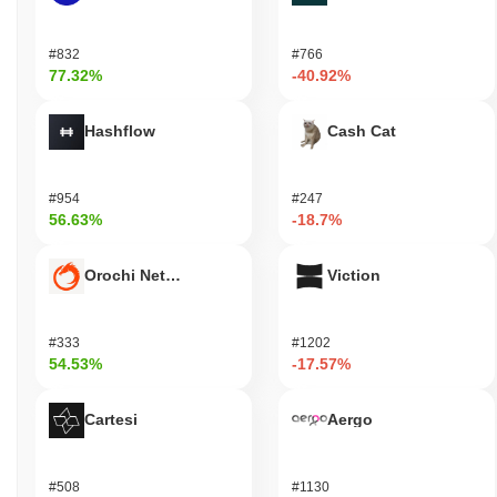
로젝트는 다양한 플랫폼과의 파트너십을 구축하여 기술을 실제 애
플리케이션에 더욱 통합하고 있습니다. 이러한 지표들은 XELIS가
#832
#766
분산 금융(DeFi) 분야에서 지속적으로 관련성을 유지하고 있음을
77.32%
-40.92%
뒷받침하며, 시장 수요와 기술 발전에 적응하고 있습니다. 전반적
으로 XELIS는 성장과 혁신에 대한 의지를 보여주며, 암호화폐 공
간에서 활성 플레이어로서의 입지를 보장합니다.
Hashflow
Cash Cat
XELIS는 누구를 위해 설계되었나요?
#954
#247
XELIS는 개발자와 사용자를 위해 설계되어 분산 애플리케이션을
56.63%
-18.7%
효과적으로 구축하고 활용할 수 있도록 합니다. 소프트웨어 개발
키트(SDK) 및 애플리케이션 프로그래밍 인터페이스(API)와 같은
필수 도구와 리소스를 제공하여 개발 과정을 촉진하고 사용자 경험
Orochi Network
Viction
을 향상시킵니다. 이 플랫폼은 다양한 사용 사례를 지원하는 광범
위한 애플리케이션을 지원하는 것을 목표로 합니다. 검증자 및 유
동성 제공자와 같은 2차 참여자는 스테이킹 및 거버넌스 메커니즘
#333
#1202
을 통해 XELIS와 상호 작용하여 네트워크의 보안 및 의사 결정 과
54.53%
-17.57%
정에 기여합니다. 이러한 협력 생태계는 혁신을 촉진하고 모든 참
여자가 플랫폼의 성장과 기능에서 혜택을 받을 수 있도록 보장합니
Cartesi
Aergo
다. XELIS는 주요 및 2차 사용자 그룹 모두를 대상으로 하여 분산
솔루션을 위한 강력한 환경을 조성하는 것을 목표로 합니다.
XELIS는 어떻게 보안이 유지되나요?
#508
#1130