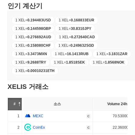
인기 계산기
1 XEL
=
0.194483
USD
1 XEL
=
0.168833
EUR
1 XEL
=
0.144598
GBP
1 XEL
=
30.8310
JPY
1 XEL
=
0.276692
AUD
1 XEL
=
0.272640
CAD
1 XEL
=
0.158080
CHF
1 XEL
=
0.249632
SGD
1 XEL
=
3.3473
MXN
1 XEL
=
16.1413
RUB
1 XEL
=
3.1831
ZAR
1 XEL
=
9.2688
TRY
1 XEL
=
1.8518
SEK
1 XEL
=
1.8568
NOK
1 XEL
=
0.00010231
ETH
XELIS 거래소
#
소스
Volume 24h (%)
1
MEXC
70.530000%
C
2
CoinEx
22.360000%
C