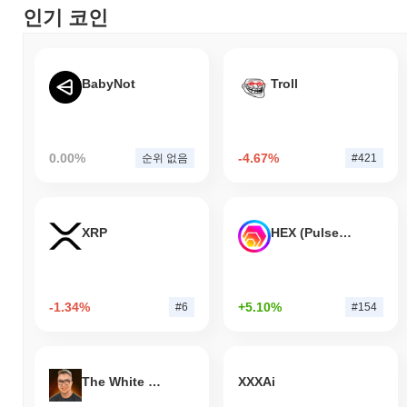
인기 코인
BabyNot
Troll
0.00%
-4.67%
순위 없음
#421
XRP
HEX (Pulsechain)
-1.34%
+5.10%
#6
#154
The White Bull
XXXAi