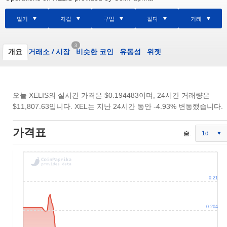
벌기
지갑
구입
팔다
거래
3
개요
거래소
/
시장
비슷한 코인
유동성
위젯
오늘 XELIS의 실시간 가격은
$0.194483
이며, 24시간 거래량은
$11,807.63
입니다. XEL는 지난 24시간 동안 -4.93% 변동했습니다.
가격표
줌:
1d
0.21
0.204