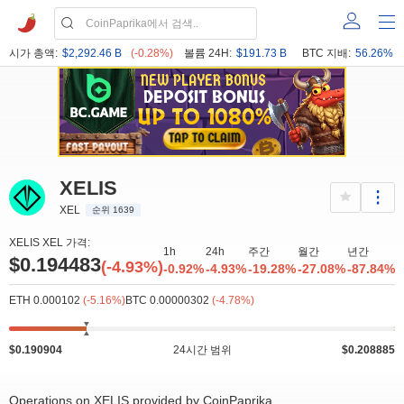
시가 총액:
$2,292.46 B
(-0.28%)
볼륨 24H:
$191.73 B
BTC 지배:
56.26%
XELIS
XEL
순위 1639
XELIS XEL 가격:
1h
24h
주간
월간
년간
$0.194483
(-4.93%)
-0.92%
-4.93%
-19.28%
-27.08%
-87.84%
ETH 0.000102
(-5.16%)
BTC 0.00000302
(-4.78%)
$0.190904
24시간 범위
$0.208885
Operations on XELIS provided by CoinPaprika