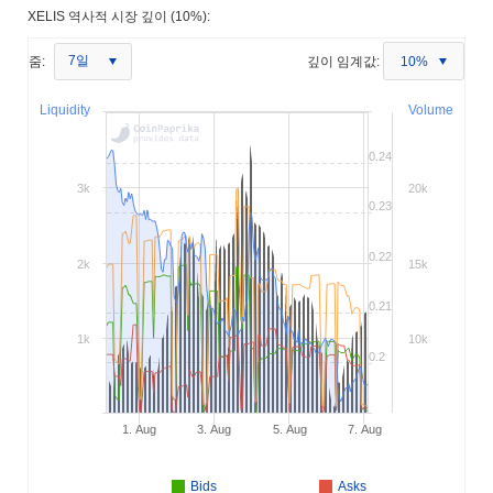
XELIS 역사적 시장 깊이 (10%):
7일
줌:
깊이 임계값:
10%
Liquidity
Volume
0.24
3k
20k
0.23
0.22
2k
15k
0.21
1k
10k
0.2
1. Aug
3. Aug
5. Aug
7. Aug
Bids
Asks