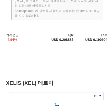
(DYOR)를 수행하고 투자 결정을 내리기 전에 자격을 갖춘 재
트는 2021년 6월에 테스트넷을 출시하여 개발자와 초기 사용자가
정 상담사와 상담하십시오.
기능과 특성을 실험할 수 있도록 했습니다. 이 단계는 피드백을 수
Coinpaprika는 이 정보를 사용하여 발생하는 손실에 대해 책임
집하고 플랫폼을 개선하는 데 중요한 역할을 했습니다. 그 후 2021
을 지지 않습니다.
년 12월에 메인넷이 출시되어 프로젝트가 완전 운영 블록체인으로
전환되었습니다. 초기 개발은 분산 애플리케이션과 서비스를 지원
하는 강력한 생태계를 만드는 데 중점을 두었으며, 확장성과 사용
자 경험을 강조했습니다. XELIS 토큰의 초기 배포는 2022년 1월에
가격 변동:
High:
Low
공정한 출시 모델을 통해 이루어져, 커뮤니티의 폭넓은 참여를 가
-4.94%
USD 0.208885
USD 0.19090
능하게 하고 프로젝트의 성장 기반을 마련했습니다. 이러한 이정표
는 XELIS의 지속적인 개발과 블록체인 공간 내에서의 참여를 위한
토대를 마련했습니다.
XELIS의 향후 계획은 무엇인가요?
공식 업데이트에 따르면, XELIS는 2024년 1분기로 예정된 중요한
프로토콜 업그레이드를 준비하고 있으며, 이는 확장성과 성능을 향
상시키는 것을 목표로 하고 있습니다. 이 업그레이드는 사용자 경
험과 거래 효율성을 개선하기 위한 새로운 기능을 도입할 것입니
XELIS (XEL) 메트릭
다. 또한, XELIS는 향후 몇 달 내에 발표될 것으로 예상되는 전략
적 파트너십을 진행 중이며, 이는 생태계와 통합 능력을 더욱 확장
할 것입니다. 이러한 이니셔티브는 플랫폼의 유용성과 채택을 증가
XEL
시키는 데 중점을 둔 더 넓은 로드맵의 일환입니다. 이러한 이정표
에 대한 진행 상황은 공식 채널을 통해 모니터링되어 개발 과정 전