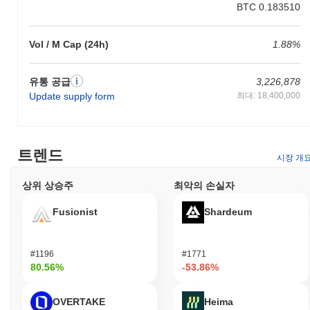
BTC 0.183510
구축된 분산 애플리케이션(dApps)과 상호 작용하고 가치를 전송할
수 있도록 합니다. 보유자는 네트워크를 보호하기 위해 토큰을 스
테이킹할 수 있으며, 이는 네트워크의 스테이킹 메커니즘에 따라
Vol / M Cap (24h)
1.88%
보상을 받을 기회를 제공할 수 있습니다. 스테이킹 외에도 XELIS
보유자는 거버넌스 프로세스에 참여하여 생태계의 개발 및 방향에
유통 공급
3,226,878
영향을 미치는 제안에 투표할 수 있습니다. 이러한 민주적인 접근
방식은 사용자가 주요 결정에 발언권을 가질 수 있도록 합니다. 개
Update supply form
최대: 18,400,000
발자를 위해 XELIS는 dApps 및 통합을 구축하기 위한 도구와 리
소스를 제공하여 생태계 내에서 혁신을 촉진합니다. 이 플랫폼은
사용자 경험을 향상하고 거래를 용이하게 하는 지갑 및 마켓플레이
스를 포함한 다양한 애플리케이션을 지원합니다. 전반적으로
트렌드
시장 개
XELIS는 사용자, 검증자 및 개발자가 블록체인과 효과적으로 상호
작용할 수 있는 강력한 프레임워크를 제공합니다.
상위 상승주
최악의 손실자
XELIS는 여전히 활성화되어 있거나 관련성이 있나요?
Fusionist
Shardeum
XELIS는 2023년 9월에 발표된 최근 거버넌스 제안을 통해 여전히
활성 상태를 유지하고 있으며, 이는 지속적인 커뮤니티 참여와 의
사 결정 과정을 나타냅니다. 이 프로젝트는 생태계 내에서 상호 운
#1196
#1771
용성을 향상시키는 데 개발 노력을 집중하고 있으며, 이는 더 넓은
80.56%
-53.86%
블록체인 환경에서의 유용성과 관련성에 중요합니다. XELIS는 여
러 거래소에 상장되어 있으며, 투자자와 사용자로부터의 지속적인
OVERTAKE
Heima
관심을 반영하는 일관된 거래량을 유지하고 있습니다. 또한, 이 프