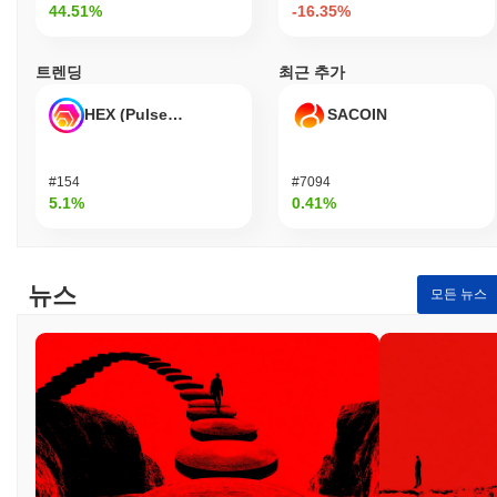
44.51%
-16.35%
XELIS는 지분 증명(PoS) 합의 메커니즘을 사용하여 검증자가 거
래를 확인하고 네트워크의 무결성을 유지하는 역할을 합니다. 이
모델은 참여자가 토큰을 스테이킹하여 검증자가 될 수 있도록 하여
트렌딩
최근 추가
블록체인의 보안 및 운영에 기여합니다. 이 프로토콜은 안전한 인
증 및 데이터 무결성을 보장하기 위해 타원 곡선 디지털 서명 알고
HEX (Pulsechain)
SACOIN
리즘(ECDSA)과 같은 고급 암호화 기술을 활용합니다. 검증자에
대한 인센티브는 네트워크 참여에 대한 보상을 통해 조정됩니다.
또한, 이 프로토콜은 악의적인 행동이나 거래를 올바르게 검증하지
#154
#7094
못한 경우에 대한 처벌 메커니즘을 포함하여 사기나 태만 시도를
5.1%
0.41%
억제합니다. 보안을 강화하기 위해 XELIS는 정기적인 감사를 수행
하며 이해관계자가 의사 결정에 참여할 수 있는 거버넌스 프로세스
를 설정했습니다. 다양한 클라이언트 구현은 네트워크의 회복력을
더욱 높여 잠재적인 취약점이나 공격에 대해 강력하게 유지되도록
뉴스
모든 뉴스
합니다.
XELIS는 어떤 논란이나 위험에 직면했나요?
XELIS는 주로 기술적 취약성과 시장 변동성과 관련된 몇 가지 위
험에 직면했습니다. 2023년 초, 이 프로젝트는 사용자 자금에 일시
적으로 영향을 미친 스마트 계약 취약점과 관련된 경미한 보안 사
건을 보고했습니다. 개발 팀은 영향을 받은 계약에 대한 패치를 구
현하고 추가 취약점을 식별하고 수정하기 위해 철저한 감사를 수행
하여 신속하게 대응했습니다. 또한, 잠재적인 문제를 보고하도록