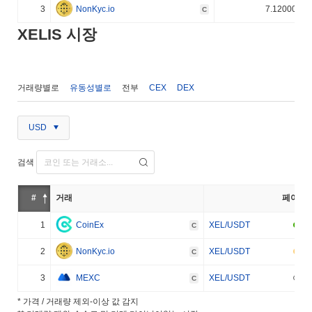
3
NonKyc.io
7.120000%
C
XELIS 시장
거래량별로
유동성별로
전부
CEX
DEX
USD
검색
#
거래
페어
1
CoinEx
XEL/USDT
C
2
NonKyc.io
XEL/USDT
C
3
MEXC
XEL/USDT
C
* 가격 / 거래량 제외-이상 값 감지