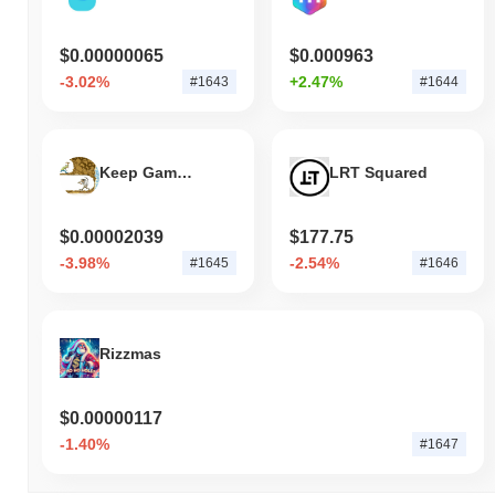
$0.00000065
$0.000963
-3.02%
+2.47%
#1643
#1644
Keep Gambling
LRT Squared
$0.00002039
$177.75
-3.98%
-2.54%
#1645
#1646
Rizzmas
$0.00000117
-1.40%
#1647