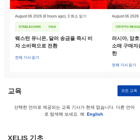
커뮤니티 구성원에게 인센티브를 제공하는 버그 바운티 프로그램
을 시작했습니다. 규제 위험 측면에서 XELIS는 빠르게 변화하는
August 06 2026
(8 hours ago)
,
3 최소 읽기
August 06 2026
법적 환경에서 운영되고 있으며, 이는 다양한 관할권에 대한 준수
에 지속적인 도전을 제기합니다. 팀은 커뮤니티에 정보를 제공하기
STABLECOINS
VISA
CRYPTO REGUL
위해 규제 개발에 대한 투명성과 정기적인 업데이트를 약속했습니
다. XELIS에 대한 지속적인 위험에는 시장 변동성과 블록체인 기
웨스턴 유니온, 달러 송금을 즉시 비
러시아, 암
술과 관련된 고유한 기술적 위험이 포함되며, 이는 잠재적인 미래
자 소비력으로 전환
소매 구매자는
의 취약점이나 거버넌스 분쟁을 포함합니다. 팀은 정기적인 감사,
한
커뮤니티 참여 및 보안을 강화하고 사용자 신뢰를 높이기 위한 적
전체 기사 읽기
극적인 개발 관행을 통해 이러한 위험을 완화하고 있습니다.
전체 기사 읽기
XELIS (XEL) FAQ – 핵심 지표 및 시장 인사이
트
교육
모든 교육
XELIS (XEL)는 어디에서 구매할 수 있나요?
XELIS (XEL)는 centralized 암호화폐 거래소에서 널리 이용할 수
선택한 언어로 제공되는 교육 기사가 현재 없습니다. 다른 언어
있습니다. 가장 활발한 플랫폼은
CoinEx
이며,
XEL/USDT
거래 쌍
로 탐색해 보세요. 예:
English
.
은 24시간 거래량이
$2,638.79
이상을 기록했습니다. 다른 거래소
로는
NonKyc.io
와
MEXC
가 있습니다.
XELIS의 현재 일일 거래량은 얼마인가요?
XELIS 기초