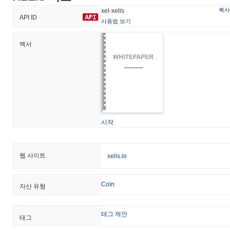
지난 24시간 동안 XELIS의 거래량은
$11,807.63
, 전날 대비
복사
xel-xelis
API ID
112.27%
증가를 보여줍니다. 이는 거래 활동의 단기적인 증가를
사용법 보기
나타냅니다.
백서
XELIS의 가격 범위 기록은 무엇인가요?
역대 최고가(ATH):
$37.75
역대 최저가(ATL):
$0.190904
XELIS는 현재 ATH보다
~99.48%
낮게 거래되고 있습니다 .
XELIS의 현재 시가총액은 얼마인가요?
시작
XELIS의 시가총액은 약
$627,572.00
, 시장 규모별로 전 세계
#1639위에 랭크되어 있습니다입니다. 이 수치는 3 226 878개의
XEL 토큰 유통 공급량을 기준으로 계산됩니다.
웹 사이트
xelis.io
XELIS는 더 넓은 암호화폐 시장과 비교하여 어떤 성과
를 내고 있나요?
Coin
자산 유형
지난 7일 동안 XELIS는
19.28%
하락하여
0.28%
의 하락을 기록한
전체 암호화폐 시장에 뒤처졌습니다. 이는 더 넓은 시장 모멘텀과
태그 제안
태그
비교하여 XEL의 가격 움직임에서 일시적인 지연을 나타냅니다.