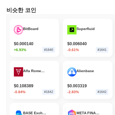
비슷한 코인
BitBoard
Superfluid
$0.000140
$0.006040
+6.93%
-0.61%
#1640
#1641
Alfa Romeo Racing ORLEN Fan Token
Alienbase
$0.108389
$0.003319
-0.84%
-2.83%
#1642
#1642
BASE Exchange Token
META FINANCIAL AI