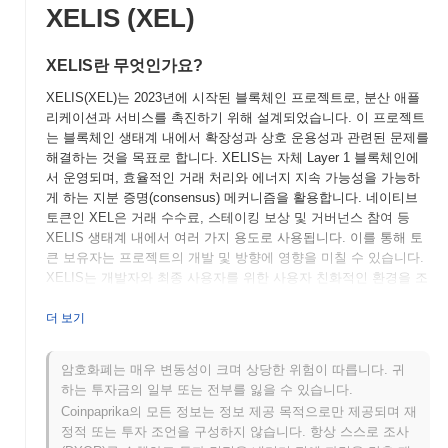
XELIS (XEL)
XELIS란 무엇인가요?
XELIS(XEL)는 2023년에 시작된 블록체인 프로젝트로, 분산 애플
리케이션과 서비스를 촉진하기 위해 설계되었습니다. 이 프로젝트
는 블록체인 생태계 내에서 확장성과 상호 운용성과 관련된 문제를
해결하는 것을 목표로 합니다. XELIS는 자체 Layer 1 블록체인에
서 운영되며, 효율적인 거래 처리와 에너지 지속 가능성을 가능하
게 하는 지분 증명(consensus) 메커니즘을 활용합니다. 네이티브
토큰인 XEL은 거래 수수료, 스테이킹 보상 및 거버넌스 참여 등
XELIS 생태계 내에서 여러 가지 용도로 사용됩니다. 이를 통해 토
큰 보유자는 프로젝트의 개발 및 방향에 영향을 미칠 수 있습니다.
XELIS는 개발자와 최종 사용자를 위한 사용자 친화적인 환경을 조
성하는 데 중점을 두고 있으며, 분산 애플리케이션의 원활한 통합
을 촉진합니다. 다양한 블록체인 네트워크 간의 상호 운용성을 향
더 보기
상시키려는 노력은 XELIS를 분산 기술의 진화하는 환경에서 중요
한 플레이어로 자리매김하게 합니다.
암호화폐는 매우 변동성이 크며 상당한 위험이 따릅니다. 귀
하는 투자금의 일부 또는 전부를 잃을 수 있습니다.
XELIS는 언제 어떻게 시작되었나요?
Coinpaprika의 모든 정보는 정보 제공 목적으로만 제공되며 재
XELIS는 2021년 3월에 창립 팀이 프로젝트의 비전과 기술적 프레
정적 또는 투자 조언을 구성하지 않습니다. 항상 스스로 조사
임워크를 설명하는 백서를 발표하면서 시작되었습니다. 이 프로젝