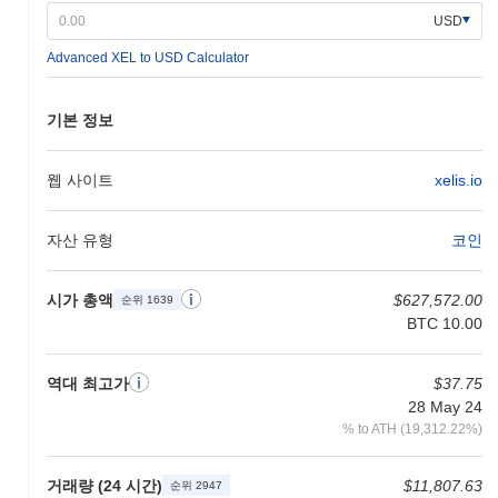
반에 걸쳐 투명성과 커뮤니티 참여를 보장합니다.
USD
XELIS의 차별점은 무엇인가요?
Advanced XEL to USD Calculator
XELIS는 샤딩과 방향 비순환 그래프(DAG) 구조를 통합한 혁신적
인 Layer 1 아키텍처를 통해 차별화됩니다. 이는 거래에 대한 높은
기본 정보
처리량과 낮은 지연 시간을 가능하게 합니다. 이러한 독특한 설계
는 거래의 병렬 처리를 허용하여 전통적인 블록체인 모델에 비해
확장성과 효율성을 크게 향상시킵니다. 또한, XELIS는 고급 프라
웹 사이트
xelis.io
이버시 기능을 통합하여 사용자 데이터와 거래 세부 정보가 기밀로
유지되면서도 투명한 원장을 유지합니다. 이 플랫폼은 크로스 체인
자산 유형
코인
상호 운용성을 지원하여 다른 블록체인 네트워크와의 원활한 통신
과 상호 작용을 가능하게 하여 사용성과 매력을 넓힙니다. 생태계
는 다양한 개발자 및 조직과의 전략적 파트너십과 협력을 통해 강
시가 총액
$627,572.00
순위 1639
화되어 혁신을 위한 강력한 환경을 조성합니다. XELIS는 또한 커
BTC 10.00
뮤니티 거버넌스를 강조하여 이해관계자가 의사 결정 과정에 참여
할 수 있도록 하여 분산화와 사용자 참여를 증진합니다. 이러한 요
소들은 XELIS가 진화하는 블록체인 환경에서 독특한 역할을 수행
역대 최고가
$37.75
하는 데 기여합니다.
28 May 24
% to ATH (19,312.22%)
XELIS로 무엇을 할 수 있나요?
XELIS 토큰은 생태계 내에서 여러 가지 실용적인 용도로 사용됩니
거래량 (24 시간)
$11,807.63
순위 2947
다. 주로 거래 수수료에 사용되어 사용자가 XELIS 블록체인에서