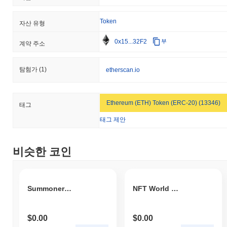
어떤 성과를 내고 있나요?
지난 7일 동안 Sun Wu Kong는
0.00%
상승하여
1.05%
의 상승을
Token
자산 유형
기록한 전체 암호화폐 시장에 뒤처졌습니다. 이는 더 넓은 시장 모
멘텀과 비교하여 WUKONG의 가격 움직임에서 일시적인 지연을
0x15...32F2
부
계약 주소
나타냅니다.
탐험가
(1)
etherscan.io
Ethereum (ETH) Token (ERC-20) (13346)
태그
태그 제안
비슷한 코인
Summoners Arena Token
NFT World Games
$0.00
$0.00