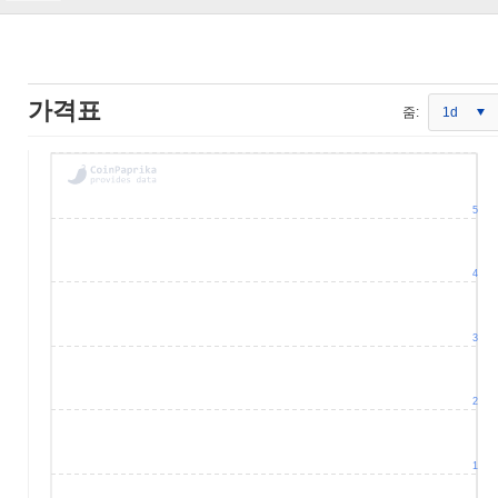
가격표
줌:
1d
5
4
3
2
1