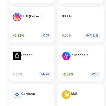
HEX (Pulsechain)
XXXAi
+0.61%
0.00%
#158
순위 없음
Stealth
Pulsechain
0.00%
+2.57%
#4496
#206
Cardano
BNB