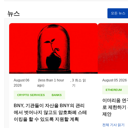
이 마련되어 있습니다. 이러한 보상과 벌칙의 이중 접근 방식은 안
전하고 신뢰할 수 있는 환경을 유지하는 데 도움을 줍니다. 보안을
뉴스
모든 뉴스
더욱 강화하기 위해 손오공은 정기적인 감사 및 거버넌스 프로세스
를 통합하여 프로토콜이 잠재적인 취약성에 대해 강력하고 회복력
이 있도록 보장합니다.
손오공은 어떤 논란이나 위험에 직면했는가?
손오공은 규제 조사 및 커뮤니티 거버넌스 분쟁과 관련된 일부 논
란에 직면했습니다. 2023년 초, 이 프로젝트는 특정 기능이 규제
기관에 의해 문제로 지적되면서 지역 법률 준수에 대한 우려가 제
기되었습니다. 팀은 투명성을 강화하고 프로젝트의 토큰 경제 및
거버넌스 구조에 대한 검토를 포함한 stricter compliance
measures를 시행하여 대응했습니다. 또한, 제안된 업그레이드 및
August 06
(less than 1 hour
,
3 최소 읽
August 05 2026
프로젝트 방향에 대한 커뮤니티 내 의견 불일치가 발생한 사례도
2026
ago)
기
있었습니다. 이러한 거버넌스 분쟁을 해결하기 위해 팀은 이해관계
ETHEREUM
자의 목소리가 의사 결정 과정에서 반영될 수 있도록 커뮤니티 논
CRYPTO SERVICES
BANKS
의 및 투표 메커니즘을 시작했습니다. 손오공이 직면한 지속적인
이더리움 연구
위험에는 시장 변동성과 잠재적인 규제 변화가 포함되며, 이는 블
BNY, 기관들이 자산을 BNY의 관리
로 제한하기 
록체인 공간에서 일반적입니다. 팀은 정기적인 감사, 커뮤니티 참
에서 벗어나지 않고도 암호화폐 스테
제안
여 및 준수 프레임워크 업데이트를 통해 이러한 위험을 완화하기
이킹을 할 수 있도록 지원할 계획
위해 적극적으로 노력하고 있으며, 생태계 내에서 신뢰와 안정성을
전체 기사 읽기
유지하는 것을 목표로 하고 있습니다.