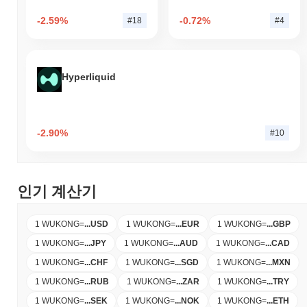
-2.59%
-0.72%
#18
#4
Hyperliquid
-2.90%
#10
인기 계산기
1 WUKONG
=
...
USD
1 WUKONG
=
...
EUR
1 WUKONG
=
...
GBP
1 WUKONG
=
...
JPY
1 WUKONG
=
...
AUD
1 WUKONG
=
...
CAD
1 WUKONG
=
...
CHF
1 WUKONG
=
...
SGD
1 WUKONG
=
...
MXN
1 WUKONG
=
...
RUB
1 WUKONG
=
...
ZAR
1 WUKONG
=
...
TRY
1 WUKONG
=
...
SEK
1 WUKONG
=
...
NOK
1 WUKONG
=
...
ETH