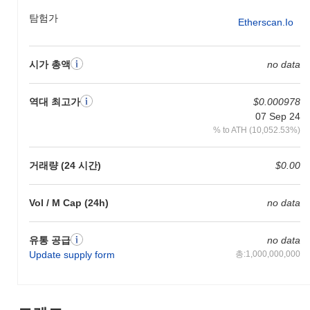
와 보안을 균형 있게 유지하는 독특한 합의 메커니즘을 통합하여
탐험가
Etherscan.io
강력한 거래 검증을 보장하면서도 높은 수준의 네트워크 참여를 유
지합니다. 이 플랫폼은 또한 크로스 체인 상호 운용성을 지원하여
다른 블록체인 생태계와의 원활한 상호작용을 가능하게 하여 사용
시가 총액
no data
성과 매력을 넓힙니다. 생태계는 개발자 도구와 SDK의 다양한 범
위를 제공하여 쉬운 통합 및 애플리케이션 개발을 촉진하며, 창작
자들의 활기찬 커뮤니티를 조성합니다. 주목할 만한 프로젝트 및
역대 최고가
$0.000978
조직과의 파트너십은 그 기능을 더욱 향상시켜 손오공이 진화하는
07 Sep 24
분산 기술 환경에서 독특한 역할을 할 수 있도록 기여합니다. 이러
% to ATH (10,052.53%)
한 고급 기술, 강력한 개발자 지원 및 전략적 파트너십의 조합은 손
오공을 블록체인 공간에서 주목할 만한 플레이어로 자리매김하게
합니다.
거래량 (24 시간)
$0.00
손오공으로 무엇을 할 수 있는가?
Vol / M Cap (24h)
no data
손오공 토큰은 생태계 내에서 여러 실용적인 용도로 사용됩니다.
주로 거래 수수료로 사용되어 사용자가 가치를 전송하고 플랫폼에
구축된 분산 애플리케이션(dApps)과 상호작용할 수 있게 합니다.
유통 공급
no data
손오공 보유자는 스테이킹에 참여할 수 있으며, 이는 네트워크를
Update supply form
총:1,000,000,000
안전하게 유지하는 데 도움을 주고 잠재적인 보상을 얻을 수 있게
합니다. 또한, 사용자는 프로젝트의 미래 방향에 영향을 미치는 제
안에 대한 투표와 같은 거버넌스 활동에 참여할 수 있습니다. 개발
자에게 손오공은 dApps 및 통합을 구축하기 위한 도구를 제공하여