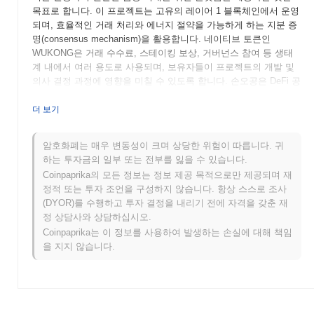
목표로 합니다. 이 프로젝트는 고유의 레이어 1 블록체인에서 운영
되며, 효율적인 거래 처리와 에너지 절약을 가능하게 하는 지분 증
명(consensus mechanism)을 활용합니다. 네이티브 토큰인
WUKONG은 거래 수수료, 스테이킹 보상, 거버넌스 참여 등 생태
계 내에서 여러 용도로 사용되며, 보유자들이 프로젝트의 개발 및
의사 결정 과정에 영향을 미칠 수 있도록 합니다. 손오공은 DeFi 공
간 내에서 게임화 요소를 독특하게 통합하여 금융 활동을 더 매력
적으로 만들어 더 넓은 대중을 끌어들이는 것을 목표로 합니다. 이
더 보기
러한 혁신적인 접근 방식은 분산 금융의 진화하는 환경에서 중요한
플레이어로 자리매김하게 합니다. 이는 경험이 풍부한 투자자와 신
암호화폐는 매우 변동성이 크며 상당한 위험이 따릅니다. 귀
규 투자자 모두를 대상으로 합니다.
하는 투자금의 일부 또는 전부를 잃을 수 있습니다.
손오공은 언제 어떻게 시작되었는가?
Coinpaprika의 모든 정보는 정보 제공 목적으로만 제공되며 재
정적 또는 투자 조언을 구성하지 않습니다. 항상 스스로 조사
손오공은 2021년 4월에 창립 팀이 프로젝트의 비전과 기술적 프레
(DYOR)를 수행하고 투자 결정을 내리기 전에 자격을 갖춘 재
임워크를 설명하는 백서를 발표하면서 시작되었습니다. 이 프로젝
정 상담사와 상담하십시오.
트는 2021년 7월에 테스트넷을 출시하여 개발자와 초기 사용자들
Coinpaprika는 이 정보를 사용하여 발생하는 손실에 대해 책임
이 기능을 탐색하고 피드백을 제공할 수 있도록 했습니다. 성공적
을 지지 않습니다.
인 테스트 후, 2021년 10월에 메인넷이 출시되어 블록체인 생태계
에 공식적으로 진입하게 되었습니다. 초기 개발은 분산 애플리케이
션을 위한 강력한 플랫폼을 만드는 데 중점을 두었으며, 확장성과
사용자 참여를 강조했습니다. 토큰의 초기 분배는 2021년 11월에
공정한 출시 모델을 통해 이루어져 참가자들에게 공평한 접근을 보