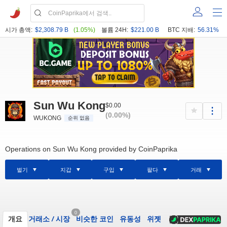
시가 총액:
$2,308.79 B
(1.05%)
볼륨 24H:
$221.00 B
BTC 지배:
56.31%
Sun Wu Kong
$0.00
(0.00%)
WUKONG
순위 없음
Operations on Sun Wu Kong provided by CoinPaprika
벌기
지갑
구입
팔다
거래
0
개요
거래소
/
시장
비슷한 코인
유동성
위젯