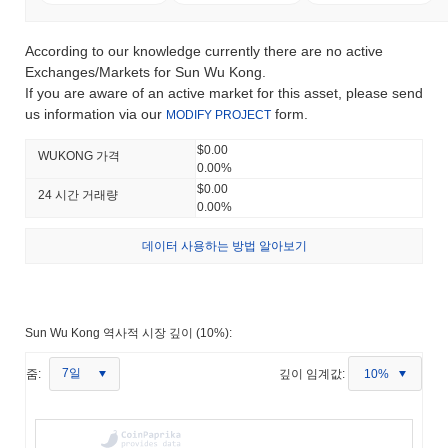
According to our knowledge currently there are no active
Exchanges/Markets for Sun Wu Kong.
If you are aware of an active market for this asset, please send
us information via our
form.
MODIFY PROJECT
$0.00
WUKONG 가격
0.00%
$0.00
24 시간 거래량
0.00%
데이터 사용하는 방법 알아보기
Sun Wu Kong 역사적 시장 깊이 (10%):
7일
줌:
깊이 임계값:
10%