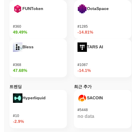
SDK 및 API를 포함한 다양한 도구와 자원을 제공합니다. 이를 통
FUNToken
OctaSpace
해 개발자는 혁신적인 솔루션을 만들 수 있으며, 소비자는 결제 및
거래와 같은 다양한 기능에 접근할 수 있습니다. 검증자 및 유동성
제공자와 같은 2차 참가자는 스테이킹 및 거버넌스 메커니즘을 통
#360
#1285
해 참여하여 네트워크의 보안 및 의사 결정 과정에 기여합니다. 이
49.49%
-14.81%
러한 다면적인 접근 방식은 모든 사용자가 플랫폼에서 구축하거나
운영을 지원함으로써 의미 있게 참여할 수 있도록 하여 활기차고
Bless
TARS AI
지속 가능한 생태계를 조성합니다.
손오공은 어떻게 보안이 유지되는가?
#368
#1087
손오공은 지분 증명(Proof of Stake, PoS) 합의 메커니즘을 사용하
47.68%
-14.1%
여 검증자가 거래를 확인하고 네트워크의 무결성을 유지하는 역할
을 합니다. 검증자는 보유하고 있는 암호화폐의 양과 이를 담보로
"스테이킹"할 의사가 있는지에 따라 선택됩니다. 이 모델은 참가자
트렌딩
최근 추가
들이 정직하게 행동하도록 유도하며, 악의적인 행동을 할 경우 스
테이킹한 자산을 잃을 수 있습니다. 네트워크는 안전한 인증 및 데
Hyperliquid
SACOIN
이터 무결성을 보장하기 위해 타원 곡선 디지털 서명 알고리즘
(ECDSA)과 같은 고급 암호화 기술을 사용합니다. 이 암호화는 거
#5448
래 데이터를 보호하고 네트워크 내 참가자의 신원을 검증합니다.
#10
no data
인센티브는 스테이킹 보상을 통해 조정되며, 이는 검증자가 네트워
-2.9%
크에 참여한 대가로 분배됩니다. 또한, 부정직하게 행동하거나 책
임을 다하지 않는 검증자에게는 벌칙을 부과하는 슬래싱 메커니즘