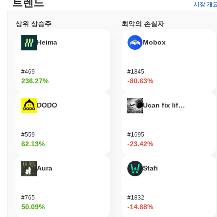
트렌드
시장 개
생태계 내 혁신을 촉진합니다. 이 플랫폼은 거래 및 기타 기능을 위
해 손오공을 사용할 수 있는 다양한 지갑과 마켓플레이스를 지원합
상위 상승주
최악의 손실자
니다. 전반적으로 이 토큰은 사용자 참여와 개발자 협업을 증진시
켜 활기차고 활동적인 커뮤니티에 기여합니다.
Heima
Mobox
손오공은 여전히 활동적이거나 관련성이 있는가?
손오공은 2023년 9월에 발표된 최근의 거버넌스 제안을 통해 여전
#469
#1845
히 활동적이며, 이는 커뮤니티 참여와 의사 결정 과정을 강화하는
236.27%
-80.63%
것을 목표로 하고 있습니다. 현재 개발은 플랫폼의 확장성과 사용
자 경험을 개선하는 데 중점을 두고 있으며, 업데이트는 정기적으
DODO
Ucan fix life in1day
로 GitHub 저장소에 푸시되고 있습니다. 이 프로젝트는 여러 분산
금융(DeFi) 플랫폼과의 통합을 유지하고 있어 사용자가 더 넓은 생
태계 맥락 내에서 손오공의 기능을 활용할 수 있도록 하고 있습니
#559
#1695
다. 또한, 이 프로젝트는 여러 거래소에서 지속적인 거래량을 보이
62.13%
-23.42%
고 있어 시장의 지속적인 관심과 참여를 나타냅니다. 이러한 지표
들은 블록체인 및 암호화폐 분야에서 손오공의 지속적인 관련성을
뒷받침합니다.
Aura
Stafi
손오공은 누구를 위해 설계되었는가?
손오공은 개발자와 소비자를 위해 설계되어, 커뮤니티 주도의 거버
#765
#1832
50.09%
-14.88%
넌스와 유틸리티를 강조하는 분산 생태계에 참여할 수 있도록 합니
다. 이 플랫폼은 애플리케이션 및 서비스 개발을 촉진하기 위해