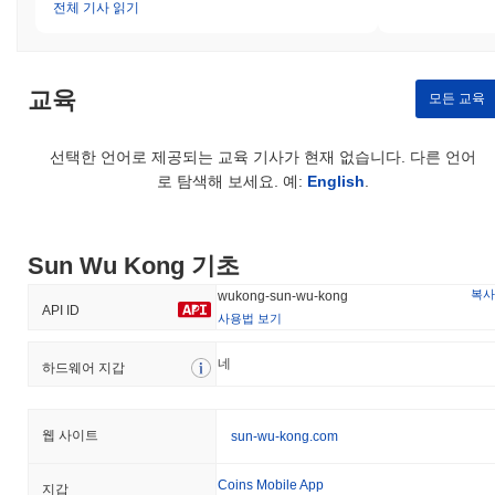
전체 기사 읽기
Sun Wu Kong (WUKONG) FAQ – 핵심 지표 및
시장 인사이트
교육
모든 교육
Sun Wu Kong (WUKONG)는 어디에서 구매할 수 있
나요?
선택한 언어로 제공되는 교육 기사가 현재 없습니다. 다른 언어
Sun Wu Kong (WUKONG)는 centralized and decentralized 암호화
로 탐색해 보세요. 예:
English
.
폐 거래소에서 널리 이용할 수 있습니다.
Sun Wu Kong의 현재 일일 거래량은 얼마인가요?
Sun Wu Kong 기초
지난 24시간 동안 Sun Wu Kong의 거래량은
$0.00
.
복사
wukong-sun-wu-kong
Sun Wu Kong의 가격 범위 기록은 무엇인가요?
API ID
사용법 보기
역대 최고가(ATH):
$0.000978
네
역대 최저가(ATL):
$0.00
하드웨어 지갑
Sun Wu Kong는 현재 ATH보다
~99.02%
낮게 거래되고 있습니다
.
웹 사이트
sun-wu-kong.com
Sun Wu Kong는 더 넓은 암호화폐 시장과 비교하여
Coins Mobile App
지갑