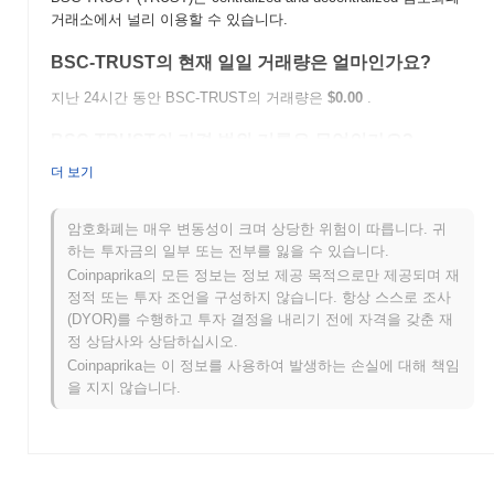
거래소에서 널리 이용할 수 있습니다.
BSC-TRUST의 현재 일일 거래량은 얼마인가요?
지난 24시간 동안 BSC-TRUST의 거래량은
$0.00
.
BSC-TRUST의 가격 범위 기록은 무엇인가요?
더 보기
역대 최고가(ATH):
$1,487.59
역대 최저가(ATL):
$0.00
암호화폐는 매우 변동성이 크며 상당한 위험이 따릅니다. 귀
BSC-TRUST는 현재 ATH보다
~99.39%
낮게 거래되고 있습니다 .
하는 투자금의 일부 또는 전부를 잃을 수 있습니다.
Coinpaprika의 모든 정보는 정보 제공 목적으로만 제공되며 재
BSC-TRUST는 더 넓은 암호화폐 시장과 비교하여 어
정적 또는 투자 조언을 구성하지 않습니다. 항상 스스로 조사
떤 성과를 내고 있나요?
(DYOR)를 수행하고 투자 결정을 내리기 전에 자격을 갖춘 재
지난 7일 동안 BSC-TRUST는
0.00%
상승하여
0.34%
의 상승을 기
정 상담사와 상담하십시오.
록한 전체 암호화폐 시장에 뒤처졌습니다. 이는 더 넓은 시장 모멘
Coinpaprika는 이 정보를 사용하여 발생하는 손실에 대해 책임
텀과 비교하여 TRUST의 가격 움직임에서 일시적인 지연을 나타냅
을 지지 않습니다.
니다.