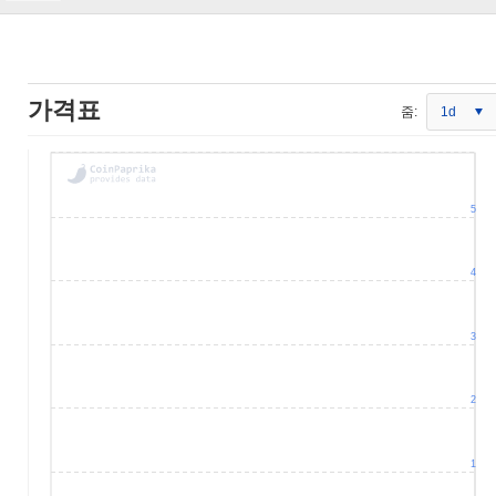
가격표
줌:
1d
5
4
3
2
1