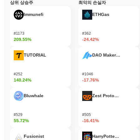
상위 상승주
최악의 손실자
Immunefi
ETHGas
#1173
#362
209.55%
-24.42%
TUTORIAL
DAO Maker Token
#252
#1046
140.24%
-17.76%
Bluwhale
Zest Protocol
#529
#505
55.72%
-16.41%
Fusionist
HarryPotterObamaSoni