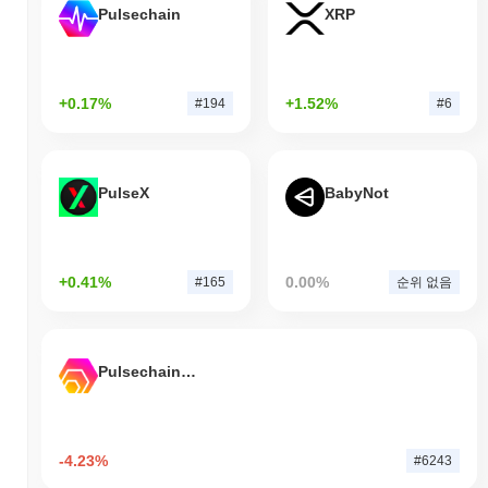
Pulsechain
XRP
+0.17%
+1.52%
#194
#6
PulseX
BabyNot
+0.41%
0.00%
#165
순위 없음
Pulsechain Bridged HEX (Pulsechain)
-4.23%
#6243