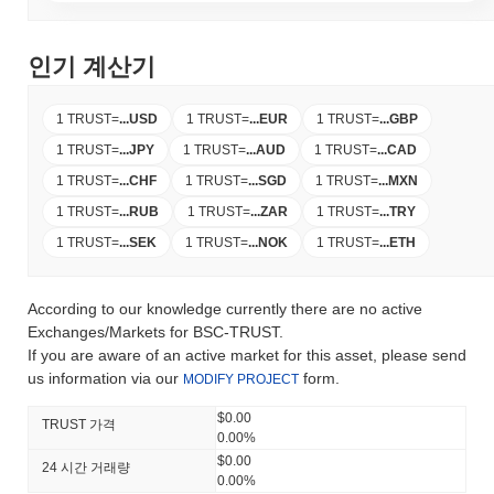
인기 계산기
1 TRUST
=
...
USD
1 TRUST
=
...
EUR
1 TRUST
=
...
GBP
1 TRUST
=
...
JPY
1 TRUST
=
...
AUD
1 TRUST
=
...
CAD
1 TRUST
=
...
CHF
1 TRUST
=
...
SGD
1 TRUST
=
...
MXN
1 TRUST
=
...
RUB
1 TRUST
=
...
ZAR
1 TRUST
=
...
TRY
1 TRUST
=
...
SEK
1 TRUST
=
...
NOK
1 TRUST
=
...
ETH
According to our knowledge currently there are no active
Exchanges/Markets for BSC-TRUST.
If you are aware of an active market for this asset, please send
us information via our
form.
MODIFY PROJECT
$0.00
TRUST 가격
0.00%
$0.00
24 시간 거래량
0.00%