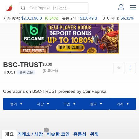
시가 총액:
$2,313.90 B
(0.34%)
볼륨 24H:
$110.49 B
BTC 지배:
56.32%
BSC-TRUST
$0.00
(0.00%)
TRUST
순위 없음
Operations on BSC-TRUST provided by CoinPaprika
벌기
지갑
구입
팔다
거래
0
개요
거래소
/
시장
비슷한 코인
유동성
위젯