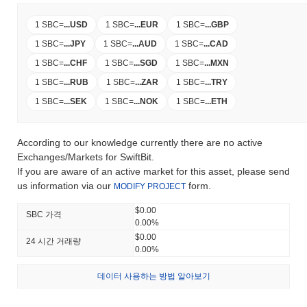
1 SBC
=
...
USD
1 SBC
=
...
EUR
1 SBC
=
...
GBP
1 SBC
=
...
JPY
1 SBC
=
...
AUD
1 SBC
=
...
CAD
1 SBC
=
...
CHF
1 SBC
=
...
SGD
1 SBC
=
...
MXN
1 SBC
=
...
RUB
1 SBC
=
...
ZAR
1 SBC
=
...
TRY
1 SBC
=
...
SEK
1 SBC
=
...
NOK
1 SBC
=
...
ETH
According to our knowledge currently there are no active
Exchanges/Markets for SwiftBit.
If you are aware of an active market for this asset, please send
us information via our
form.
MODIFY PROJECT
$0.00
SBC 가격
0.00%
$0.00
24 시간 거래량
0.00%
데이터 사용하는 방법 알아보기