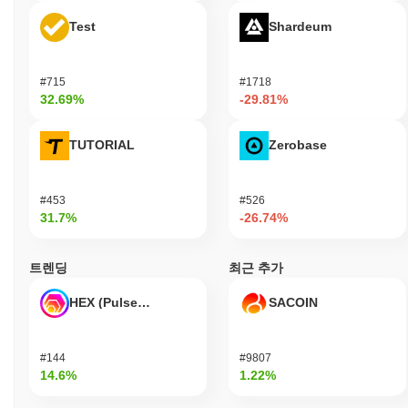
Test
Shardeum
#715
#1718
32.69%
-29.81%
TUTORIAL
Zerobase
#453
#526
31.7%
-26.74%
트렌딩
최근 추가
HEX (Pulsechain)
SACOIN
#144
#9807
14.6%
1.22%