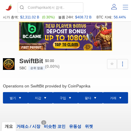
시가 총액:
$2,311.02 B
(0.30%)
볼륨 24H:
$408.72 B
BTC 지배:
56.44%
SwiftBit
$0.00
(0.00%)
SBC
순위 없음
Operations on SwiftBit provided by CoinPaprika
벌기
지갑
구입
팔다
거래
0
개요
거래소
/
시장
비슷한 코인
유동성
위젯