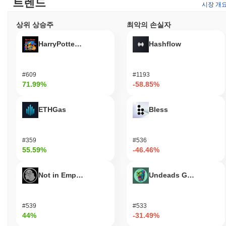
트렌드
시장 개
상위 상승주
최악의 손실자
HarryPotterObamaSonic10Inu (ETH)
Hashflow
#609
#1193
71.99%
-58.85%
ETHGas
Bless
#359
#536
55.59%
-46.46%
Not in Employment, Education, or Training
Undeads Games
#539
#533
44%
-31.49%