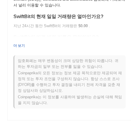
서 널리 이용할 수 있습니다.
SwiftBit의 현재 일일 거래량은 얼마인가요?
지난 24시간 동안 SwiftBit의 거래량은
$0.00
.
SwiftBit의 가격 범위 기록은 무엇인가요?
더 보기
역대 최고가(ATH):
$0.006407
역대 최저가(ATL):
$0.00
암호화폐는 매우 변동성이 크며 상당한 위험이 따릅니다. 귀
SwiftBit는 현재 ATH보다
~100.00%
낮게 거래되고 있습니다 .
하는 투자금의 일부 또는 전부를 잃을 수 있습니다.
Coinpaprika의 모든 정보는 정보 제공 목적으로만 제공되며 재
SwiftBit는 더 넓은 암호화폐 시장과 비교하여 어떤 성
정적 또는 투자 조언을 구성하지 않습니다. 항상 스스로 조사
과를 내고 있나요?
(DYOR)를 수행하고 투자 결정을 내리기 전에 자격을 갖춘 재
지난 7일 동안 SwiftBit는
0.00%
상승하여
0.30%
의 상승을 기록한
정 상담사와 상담하십시오.
전체 암호화폐 시장에 뒤처졌습니다. 이는 더 넓은 시장 모멘텀과
Coinpaprika는 이 정보를 사용하여 발생하는 손실에 대해 책임
비교하여 SBC의 가격 움직임에서 일시적인 지연을 나타냅니다.
을 지지 않습니다.