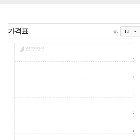
가격표
줌:
1d
5
4
3
2
1