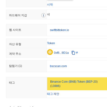
시작
네
하드웨어 지갑
웹 사이트
swiftbittoken.io
Token
자산 유형
0xf6...9D1a
부
계약 주소
탐험가
(1)
bscscan.com
Binance Coin (BNB) Token (BEP-20)
태그
(13886)
태그 제안