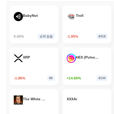
BabyNot
Troll
0.00%
-1.85%
순위 없음
#418
XRP
HEX (Pulsechain)
-1.86%
+14.60%
#6
#144
The White Bull
XXXAi