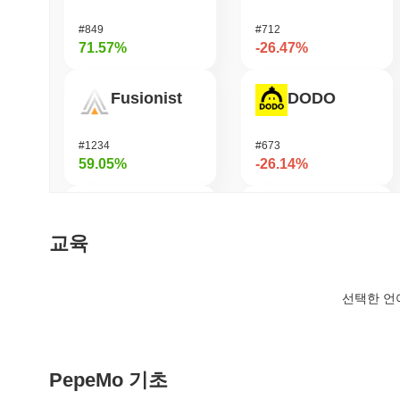
#849
#712
71.57%
-26.47%
Fusionist
DODO
#1234
#673
59.05%
-26.14%
SKYAI
Cash Cat
교육
#233
#235
57.49%
-22.53%
선택한 언
Biconomy
龙虾 (Lobster)
PepeMo 기초
#398
#575
46.59%
-20.42%