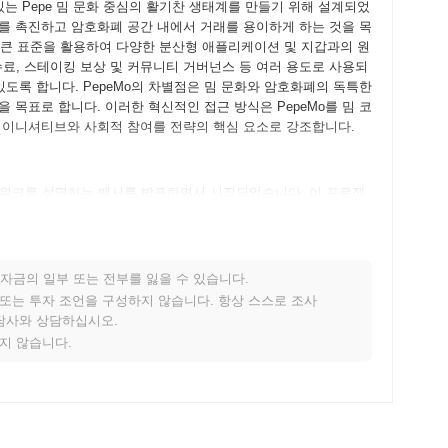
기 있는 Pepe 밈 문화 중심의 활기찬 생태계를 만들기 위해 설계되었
를 촉진하고 암호화폐 공간 내에서 거래를 용이하게 하는 것을 목
0 토큰 표준을 활용하여 다양한 분산형 애플리케이션 및 지갑과의 원
수료, 스테이킹 보상 및 커뮤니티 거버넌스 등 여러 용도로 사용되
있도록 합니다. PepeMo의 차별점은 밈 문화와 암호화폐의 독특한
 목표로 합니다. 이러한 혁신적인 접근 방식은 PepeMo를 밈 코
 이니셔티브와 사회적 참여를 전략의 핵심 요소로 강조합니다.
프레임워크를 설명하는 백서를 발표하면서 시작되었습니다. 이 프로젝
 상호작용하고 기능에 대한 피드백을 제공할 수 있도록 했습니다.
를 마련했습니다. 테스트넷 단계 이후, 2023년 7월에 메인넷이 출
습니다. 초기 개발은 커뮤니티 참여와 분산형 금융 애플리케이션
분배는 2023년 8월에 공정한 출시 모델을 통해 이루어졌으며,
자금의 일부 또는 전부를 잃을 수 있습니다.
는 것을 목표로 했습니다. 이러한 기초 단계는 PepeMo의 성
적 또는 투자 조언을 구성하지 않습니다. 항상 스스로 조사
상담사와 상담하십시오.
지지 않습니다.
한 프로토콜 업그레이드를 준비 중이며, 이는 확장성과 사용자 경험
선하고 수수료를 줄이는 새로운 기능을 도입하여 플랫폼을 사용자
분기에 새로운 분산형 애플리케이션(dApp)을 출시할 예정이며, 이는
 도구를 제공할 것입니다. 더욱이, 이 프로젝트는 다른 블록체인