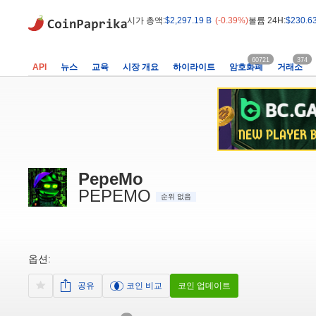
시가 총액:
$2,297.19 B
(-0.39%)
볼륨 24H:
$230.6
60721
374
API
뉴스
교육
시장 개요
하이라이트
암호화폐
거래소
PepeMo
PEPEMO
순위 없음
옵션:
공유
코인 비교
코인 업데이트