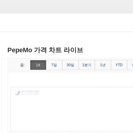
PepeMo 가격 차트 라이브
7일
30일
1분기
1년
줌:
1d
YTD