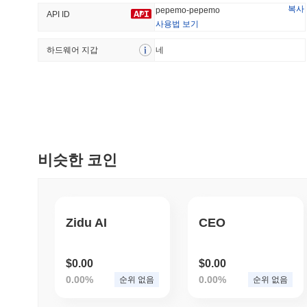
복사
pepemo-pepemo
API ID
사용법 보기
하드웨어 지갑
트렌딩
네
최근 추가
The White Bull
SACOIN
#6791
#5332
3.79%
-0.06%
비슷한 코인
Zidu AI
CEO
$0.00
$0.00
0.00%
0.00%
순위 없음
순위 없음