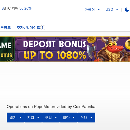
3 B
BTC 지배:
56.26%
한국어
USD
투명도
추가 / 업데이트
Operations on PepeMo provided by CoinPaprika
벌기
지갑
구입
팔다
거래