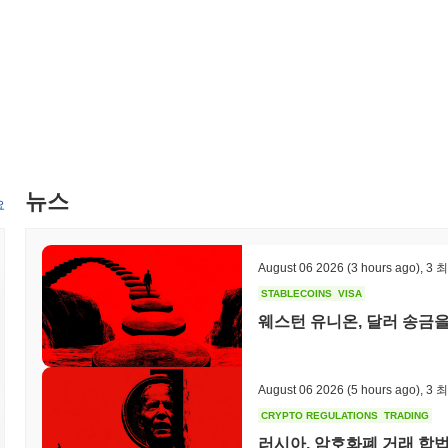
프로젝트와의 파트너십을 적극적으로 추구하고 있으며, 2024년 중반
PepeMo의 사용 사례를 넓히기 위한 것입니다. 이러한 이니셔티브의
여를 보장합니다.
PepeMo의 차별점은 무엇인가요?
PepeMo는 혁신적인 Layer 2 아키텍처를 통해 전통적인 블록체인
설계는 고급 샤딩 기술을 활용하여 거래의 병렬 처리를 가능하게 하여 
크 증명과 위임 거버넌스를 결합한 독특한 합의 메커니즘을 통합하여 
다. 이 거버넌스 모델은 보다 분산되고 민주적인 생태계를 조성하며,
뉴스
태계는 다양한 DeFi 플랫폼 및 NFT 마켓플레이스와의 전략적 파트
요
PepeMo 토큰의 사용 사례를 확장합니다. 사용자 경험에 중점을 두고,
가능하게 하고 생태계 내 혁신을 촉진합니다. 이러한 기능들은 Pep
리매김하게 합니다.
August 06 2026
(3 hours ago)
,
3 
PepeMo로 무엇을 할 수 있나요?
STABLECOINS
VISA
웨스턴 유니온, 달러 송금
PEPEMO 토큰은 생태계 내에서 여러 실용적인 용도로 사용됩니다. 
고 분산형 애플리케이션(dApps)과 상호작용할 수 있습니다. 보유
받을 수 있는 옵션이 있습니다. 또한, 그들은 거버넌스 제안 및 투표
게 PEPEMO는 dApps 및 통합을 구축하기 위한 도구를 제공하여 
August 06 2026
(5 hours ago)
,
3 
한 지갑 및 마켓플레이스를 지원하여 일상적인 거래 및 상호작용을 위
CRYPTO REGULATIONS
TRADING
자, 보유자 및 개발자 모두를 위한 활기찬 커뮤니티와 강력한 생태계
러시아, 암호화폐 거래 합법