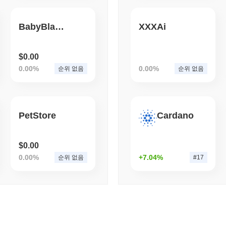
PepeMo의 현재 일일 거래량은 얼마인가요?
August 05 2026
(1 day ago)
,
3 최
지난 24시간 동안 PepeMo의 거래량은
$0.00
.
BITCOIN
CRYPTO SERVICES
BabyBlack
XXXAi
PepeMo의 가격 범위 기록은 무엇인가요?
비트고, 레이어제로에서 체
역대 최고가(ATH):
$0.0
983
9
$0.00
역대 최저가(ATL):
$0.00
0.00%
0.00%
순위 없음
순위 없음
PepeMo는 현재 ATH보다
~99.15%
낮게 거래되고 있습니다 .
PepeMo는 더 넓은 암호화폐 시장과 비교하여 어떤 성과
PetStore
Cardano
지난 7일 동안 PepeMo는
0.00%
상승하여
0.39%
의 하락을 기록한 전
비교하여 PEPEMO의 가격 움직임에서 강력한 성과를 나타냅니다.
$0.00
0.00%
+7.04%
순위 없음
#17