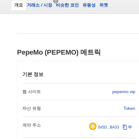
0
개요
거래소
/
시장
비슷한 코인
유동성
위젯
PepeMo (PEPEMO) 메트릭
기본 정보
웹 사이트
pepemo.vip
자산 유형
Token
계약 주소
부
0x5D...BA33