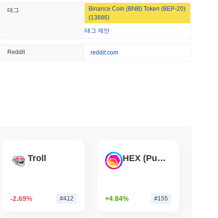
호하고 네트워크에 대한 무단 접근을 방지합니다. 인센티브 정렬은
NS
Binance Coin (BNB) Token (BEP-20)
태그
 통해 이루어집니다. 이는 생태계에 대한 적극적인 참여와 장기
법안 규정이 2027년으로 미뤄지면서 스테이블코인 협
(13886)
토큰 보유자가 프로토콜 결정에 영향을 미칠 수 있도록 하여 보안
태그 제안
양성에 대한 초점도 PepeMo 네트워크의 전반적인 회복력에 기
 최소 읽기
Reddit
reddit.com
몇 가지 논란에 직면했습니다. 2023년 초, 이 프로젝트는 토큰 경
BNY의 관리에서 벗어나지 않고도 암호화폐 스테이
 투명성에 대한 논의가 있었습니다. 팀은 커뮤니티의 의견과 의사
계획
현하여 이해관계자 간의 신뢰와 참여를 향상시키기 위해 노력했습
준수와 관련된 규제 위험에 직면해 있습니다. 이 프로젝트는 법률
소 읽기
명성을 유지하기 위한 선제적 조치를 취했습니다. PepeMo에
며, 이는 암호화폐 공간에서 일반적입니다. 이러한 위험을 완화
의 열린 소통 채널을 강조하여 우려 사항을 신속하게 해결하고 있
킹을 50%로 제한하기 위해 검증자 보상 소각 제
Troll
HEX (Pulsechain)
인사이트
소 읽기
을 위한 전체 S&P 500 온체인화
-2.69%
+4.84%
#412
#155
폐 거래소에서 널리 이용할 수 있습니다.