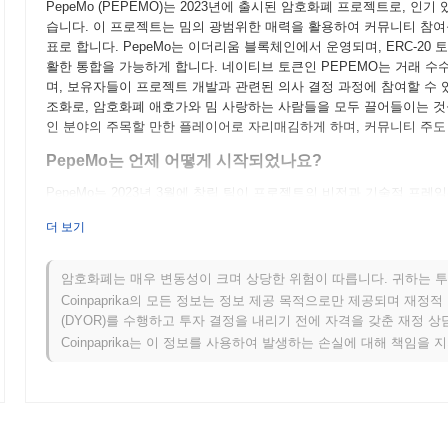
PepeMo (PEPEMO)는 2023년에 출시된 암호화폐 프로젝트로, 인
습니다. 이 프로젝트는 밈의 광범위한 매력을 활용하여 커뮤니티 참여
표로 합니다. PepeMo는 이더리움 블록체인에서 운영되며, ERC-2
활한 통합을 가능하게 합니다. 네이티브 토큰인 PEPEMO는 거래 수
며, 보유자들이 프로젝트 개발과 관련된 의사 결정 과정에 참여할 수 
조화로, 암호화폐 애호가와 밈 사랑하는 사람들을 모두 끌어들이는 것을
인 분야의 주목할 만한 플레이어로 자리매김하게 하며, 커뮤니티 주도
PepeMo는 언제 어떻게 시작되었나요?
PepeMo는 2023년 3월에 창립 팀이 프로젝트의 비전과 기술적 
트는 2023년 5월에 테스트넷을 출시하여 초기 사용자들이 플랫폼과
더 보기
이는 PepeMo의 초기 공개 가능성을 나타내며, 추가 개발을 위한 기초
시되어 전체 기능과 블록체인에서 스마트 계약을 배포할 수 있게 되었
을 중심으로 한 강력한 생태계 구축에 초점을 맞췄습니다. 토큰의 초기 
암호화폐는 매우 변동성이 크며 상당한 위험이 따릅니다. 귀하는 투
이는 참가자들에게 공정한 접근을 보장하고 다양한 사용자 기반을 조성하
Coinpaprika의 모든 정보는 정보 제공 목적으로만 제공되며 재정
장과 커뮤니티 참여의 경로를 설정했습니다.
(DYOR)를 수행하고 투자 결정을 내리기 전에 자격을 갖춘 재정 
Coinpaprika는 이 정보를 사용하여 발생하는 손실에 대해 책임을 
PepeMo의 향후 계획은 무엇인가요?
공식 업데이트에 따르면, PepeMo는 2024년 1분기로 예정된 중요
을 향상시키는 것을 목표로 합니다. 이 업그레이드는 거래 속도를 개
에게 더 접근 가능하게 만들 것입니다. 또한, PepeMo는 2024년 2
생태계를 확장하고 사용자에게 거래 및 커뮤니티 참여를 위한 혁신적인