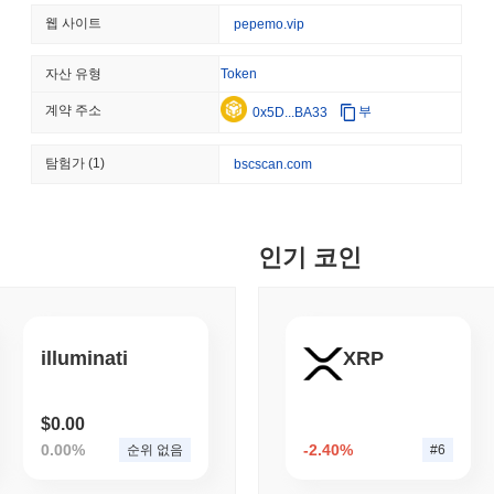
같은 고급 암호화 기술을 사용합니다. 이 암호화는 사용자 거래를 보
STABLECOINS
CRYPTO REGULATIO
웹 사이트
pepemo.vip
네트워크 참여에 대한 보상으로 검증자에게 분배되는 스테이킹 보상을
미국과 영국, GENIUS 
적인 헌신을 장려합니다. 또한, 거버넌스 메커니즘이 마련되어 있어 
력 강화
과 커뮤니티 참여를 더욱 강화합니다. 정기적인 감사와 클라이언트 다
자산 유형
Token
여합니다.
계약 주소
부
0x5D...BA33
August 06 2026
(15 hours ago)
,
3
PepeMo는 어떤 논란이나 위험에 직면했나요?
CRYPTO SERVICES
BANKS
탐험가
(1)
bscscan.com
PepeMo는 출범 이후 커뮤니티 거버넌스 분쟁 및 규제 감시에 관련된 
BNY, 기관들이 자산을 
제 및 분배 모델과 관련된 문제에 직면하여 커뮤니티 내에서 공정성과
킹을 할 수 있도록 지원할 
결정을 더 많이 반영할 수 있도록 수정된 거버넌스 프레임워크를 구
니다. 또한, PepeMo는 다양한 관할권에서 진화하는 암호화폐 규제 
August 05 2026
(1 day ago)
,
3 최
인기 코인
전문가와 협력하여 관련 법률을 준수하고 정기적인 감사를 수행하여 투
대한 지속적인 위험에는 시장 변동성과 잠재적인 보안 취약점이 포함되
ETHEREUM
DEFI
하기 위해 팀은 강력한 개발 관행, 정기적인 보안 감사 및 커뮤니티와
이더리움 연구자들, 스테이
습니다.
안
illuminati
XRP
PepeMo (PEPEMO) FAQ – 핵심 지표 및 시장 
August 05 2026
(1 day ago)
,
3 최
TOKENIZATION
CIRCLE
PepeMo (PEPEMO)는 어디에서 구매할 수 있나요?
$0.00
디나리, 미국 자가 보관 지갑
0.00%
-2.40%
순위 없음
#6
PepeMo (PEPEMO)는 centralized and decentralized 암호화