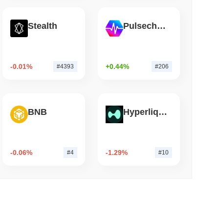
소 읽기
Stealth
Pulsechain
인링크로 74억 달러의 래핑 비트코인 전환
-0.01%
+0.44%
#4393
#206
를 내고 있나요?
BNB
Hyperliquid
체 암호화폐 시장을 앞질렀습니다. 이는 더 넓은 시장 모멘텀과
-0.06%
-1.29%
#4
#10