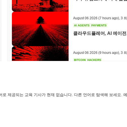
PepeMo는 여전히 활성화되어 있거나 관련성이 있나요?
PepeMo는 2023년 9월에 발표된 최근 거버넌스 제안을 통해 여전
나타냅니다. 개발 노력은 현재 플랫폼의 사용자 경험을 향상시키고 생
August 06 2026
(7 hours ago)
,
3 
젝트는 여러 거래소에서 존재감을 유지하고 있으며, 지속적인 거래량은 
AI AGENTS
PAYMENTS
한 분산형 애플리케이션과의 파트너십을 구축하여 더 넓은 암호화폐 
클라우드플레어, AI 에이전
미디어 채널은 사용자와의 소통을 지속하고 업데이트를 제공하여 헌신적
인 분야에서 지속적으로 관련성을 유지하고 있으며, 미래 성장 가능성
PepeMo는 누구를 위해 설계되었나요?
August 06 2026
(9 hours ago)
,
3 
PepeMo는 소비자와 암호화폐 애호가를 주요 대상으로 설계되어, 
BITCOIN
HACKERS
도록 합니다. 사용자 친화적인 지갑과 커뮤니티 참여 기능을 포함한 도
Boltz, AI 공격자들이 
도록 지원합니다. 개발자와 콘텐츠 제작자와 같은 2차 참가자들은 플
자 경험을 향상시키는 콘텐츠를 생성할 수 있습니다. 이러한 협력적인
용자가 PepeMo 생태계의 성장에 기여할 수 있도록 합니다. 소비자 참
위한 활기차고 상호작용적인 공간을 만들고자 합니다.
August 06 2026
(11 hours ago)
,
3
어로 제공되는 교육 기사가 현재 없습니다. 다른 언어로 탐색해 보세요. 예
CIRCLE
TOKENIZATION
PepeMo는 어떻게 보안이 유지되나요?
월스트리트의 주요 기업들이
PepeMo는 스테이크 증명(Proof of Stake, PoS) 합의 메커
다
역할을 합니다. 이 모델에서 검증자는 자신이 보유하고 있는 PepeMo
블록을 생성하도록 선택됩니다. 이는 참가자들이 정직하게 행동하도록
August 06 2026
(13 hours ago)
,
3
감되거나 몰수될 수 있습니다. 프로토콜은 안전한 인증과 데이터 무결성