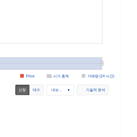
Price
시가 총액
거래량 (24 시간)
선형
대수
내보내기
기술적 분석