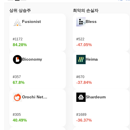
상위 상승주
최악의 손실자
Fusionist
Bless
#1172
#522
84.28%
-47.05%
Biconomy
Heima
#357
#670
67.8%
-37.84%
Orochi Network
Shardeum
#305
#1689
40.49%
-36.37%