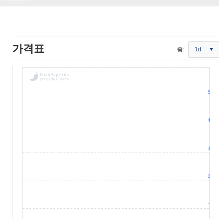
가격표
줌:
1d
5
4
3
2
1