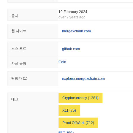
19 February 2024
출시
over 2 years ago
웹 사이트
mergexchain.com
소스 코드
github.com
Coin
자산 유형
탐험가
(1)
explorer.mergexchain.com
Cryptocurrency (1281)
태그
X11 (75)
Proof Of Work (712)
태그 제안