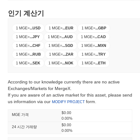
인기 계산기
1 MGE
=
...
USD
1 MGE
=
...
EUR
1 MGE
=
...
GBP
1 MGE
=
...
JPY
1 MGE
=
...
AUD
1 MGE
=
...
CAD
1 MGE
=
...
CHF
1 MGE
=
...
SGD
1 MGE
=
...
MXN
1 MGE
=
...
RUB
1 MGE
=
...
ZAR
1 MGE
=
...
TRY
1 MGE
=
...
SEK
1 MGE
=
...
NOK
1 MGE
=
...
ETH
According to our knowledge currently there are no active
Exchanges/Markets for MergeX.
If you are aware of an active market for this asset, please send
us information via our
form.
MODIFY PROJECT
$0.00
MGE 가격
0.00%
$0.00
24 시간 거래량
0.00%