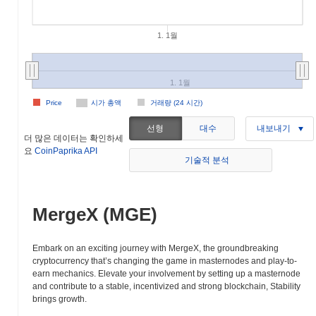
1. 1월
1. 1월
Price
시가 총액
거래량 (24 시간)
선형
대수
내보내기
더 많은 데이터는 확인하세
요
CoinPaprika API
기술적 분석
MergeX (MGE)
Embark on an exciting journey with MergeX, the groundbreaking
cryptocurrency that’s changing the game in masternodes and play-to-
earn mechanics. Elevate your involvement by setting up a masternode
and contribute to a stable, incentivized and strong blockchain, Stability
brings growth.