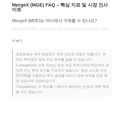
MergeX (MGE) FAQ – 핵심 지표 및 시장 인사
이트
MergeX (MGE)는 어디에서 구매할 수 있나요?
MergeX (MGE)는 centralized and decentralized 암호화폐 거래소
에서 널리 이용할 수 있습니다.
더 보기
MergeX의 현재 일일 거래량은 얼마인가요?
지난 24시간 동안 MergeX의 거래량은
$0.00
.
암호화폐는 매우 변동성이 크며 상당한 위험이 따릅니다. 귀
하는 투자금의 일부 또는 전부를 잃을 수 있습니다.
MergeX의 가격 범위 기록은 무엇인가요?
Coinpaprika의 모든 정보는 정보 제공 목적으로만 제공되며 재
정적 또는 투자 조언을 구성하지 않습니다. 항상 스스로 조사
역대 최고가(ATH):
$0.033212
(DYOR)를 수행하고 투자 결정을 내리기 전에 자격을 갖춘 재
역대 최저가(ATL):
$0.00
정 상담사와 상담하십시오.
Coinpaprika는 이 정보를 사용하여 발생하는 손실에 대해 책임
MergeX는 현재 ATH보다
~99.89%
낮게 거래되고 있습니다 .
을 지지 않습니다.
MergeX는 더 넓은 암호화폐 시장과 비교하여 어떤 성
과를 내고 있나요?
지난 7일 동안 MergeX는
0.00%
상승하여
0.52%
의 하락을 기록한
전체 암호화폐 시장을 앞질렀습니다. 이는 더 넓은 시장 모멘텀과