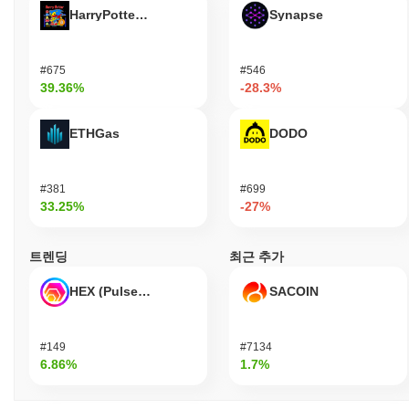
HarryPotterObamaSonic10Inu (ETH)
Synapse
#675
#546
39.36%
-28.3%
ETHGas
DODO
#381
#699
33.25%
-27%
트렌딩
최근 추가
HEX (Pulsechain)
SACOIN
#149
#7134
6.86%
1.7%