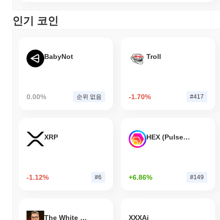
인기 코인
BabyNot
Troll
0.00%
-1.70%
순위 없음
#417
XRP
HEX (Pulsechain)
-1.12%
+6.86%
#6
#149
The White Bull
XXXAi