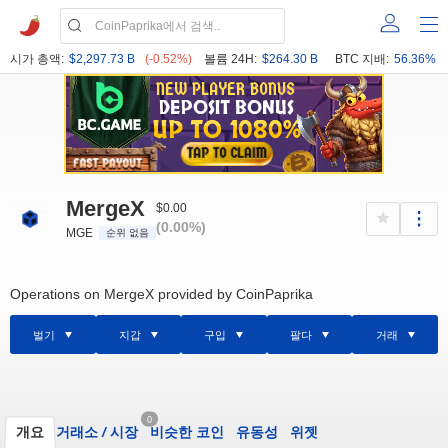
시가 총액:
$2,297.73 B
(-0.52%)
볼륨 24H:
$264.30 B
BTC 지배:
56.36%
MergeX
$0.00
(0.00%)
MGE
순위 없음
Operations on MergeX provided by CoinPaprika
벌기
지갑
구입
팔다
거래
0
개요
거래소
/
시장
비슷한 코인
유동성
위젯