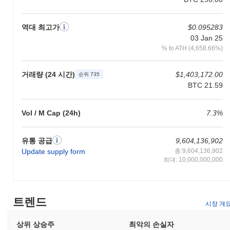
환경에 중요한 기여자로 자리매김하게 합니다.
기가차드로 무엇을 할 수 있나요?
역대 최고가
$0.095283
03 Jan 25
GIGA 토큰은 기가차드 생태계 내에서 여러 실용적인 용도로 사용
% to ATH (4,658.66%)
됩니다. 주로 거래 수수료에 사용되며, 사용자가 가치를 전송하고
플랫폼에 구축된 분산형 애플리케이션(dApps)과 상호작용할 수 있
도록 합니다. GIGA 보유자는 스테이킹에 참여할 수 있으며, 이는
거래량 (24 시간)
$1,403,172.00
순위 735
네트워크를 보호하고 스테이킹 메커니즘에 따라 보상을 받을 수 있
BTC 21.59
는 기회를 제공할 수 있습니다. 또한, GIGA 보유자는 거버넌스 제
안 및 투표에 참여할 수 있는 능력을 가질 수 있어, 프로젝트의 미
Vol / M Cap (24h)
7.3%
래 방향에 영향을 미칠 수 있습니다. 개발자에게 기가차드는
dApps를 구축하고 기존 시스템과 통합할 수 있는 도구와 자원을
제공합니다. 플랫폼은 GIGA를 거래 및 기타 특정 기능에 사용할
유통 공급
9,604,136,902
수 있도록 지원하는 다양한 지갑과 마켓플레이스를 지원하여 사용
Update supply form
총:9,604,136,902
자와 개발자 모두에게 활기찬 환경을 조성합니다. 전반적으로
최대: 10,000,000,000
GIGA는 기가차드 커뮤니티 내에서 참여와 혁신을 촉진하는 중요
한 역할을 합니다.
기가차드는 여전히 활동적이거나 관련성이 있나요?
트렌드
시장 개
기가차드는 2023년 9월에 발표된 최근 거버넌스 제안을 통해 여전
히 활동적이며, 생태계의 확장성과 사용자 경험을 향상시키는 데
상위 상승주
최악의 손실자
중점을 두고 있습니다. 이 프로젝트는 또한 개발 업데이트의 꾸준