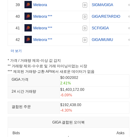
39
Meteora
SIGMA/GIGA
D
40
Meteora
***
GIGA/RETARDIO
D
41
Meteora
***
SCF/GIGA
D
42
Meteora
***
GIGA/MUMU
D
더 보기
* 가격 / 거래량 제외-이상 값 감지
** 거래량 제외-수수료 및 거래 마이닝이없는 시장
*** 제외된 거래량-교환 API에서 새로운 데이터가 없음
$0.002002
GIGA 가격
2.41%
$1,403,172.00
24 시간 거래량
-6.09%
$192,438.00
결합된 주문
-4.30%
GIGA 결합된 오더북
Bids
Asks