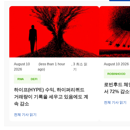
이드에 대한 커뮤니티 내 분열로 이어졌습니다. 팀은 이러한 거버
넌스 문제를 해결하기 위해 보다 구조화된 투표 메커니즘을 구현하
여 이해관계자들이 프로젝트 개발에 더 명확하게 의견을 제시할 수
있도록 했습니다. 또한, 기가차드는 특정 관할권에서 지역 법률 준
수 여부에 대한 질문을 받으면서 규제 문제에 직면했습니다. 이에
팀은 법률 전문가와 협력하여 규정 준수를 보장하고 백서를 업데이
트하여 준수 조치를 반영했습니다. 기가차드에 대한 지속적인 위험
에는 시장 변동성과 블록체인 공간에서 일반적인 잠재적 보안 취약
점이 포함됩니다. 이러한 위험을 완화하기 위해, 이 프로젝트는 강
력한 보안 감사 프로그램을 수립하고 정기적인 업데이트 및 커뮤니
티 참여 이니셔티브를 통해 투명성을 유지하고 있습니다.
August 10
(less than 1 hour
,
3 최소 읽
August 10 2026
2026
ago)
기
ROBINHOOD
Gigachad (GIGA) FAQ – 핵심 지표 및 시장 인
RWA
DEFI
사이트
로빈후드 체인
하이프(HYPE) 수익, 하이퍼리퀴드
서 72% 감
Gigachad (GIGA)는 어디에서 구매할 수 있나요?
거래량이 기록을 세우고 있음에도 계
전체 기사 읽기
속 감소
Gigachad (GIGA)는 centralized 암호화폐 거래소에서 널리 이용할
수 있습니다. 가장 활발한 플랫폼은
Coinbase
이며,
GIGA/USD
거
전체 기사 읽기
래 쌍은 24시간 거래량이
$68,203.42
이상을 기록했습니다. 다른
거래소로는
Kraken
와
Gate
가 있습니다.