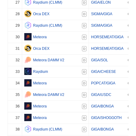
27
Raydium (CLMM)
GIGA/ELON
D
28
Orca DEX
SIGMA/GIGA
D
29
Raydium (CLMM)
SIGMA/GIGA
D
30
Meteora
HORSEMEAT/GIGA
D
31
Orca DEX
HORSEMEAT/GIGA
D
32
Meteora DAMM V2
GIGA/SOL
D
33
Raydium
GIGA/CHEESE
D
34
Meteora
POPCAT/GIGA
D
35
Meteora DAMM V2
GIGA/USDC
D
36
Meteora
GIGA/BONGA
D
37
Meteora
GIGA/SHOGGOTH
D
38
Raydium (CLMM)
GIGA/BONGA
D