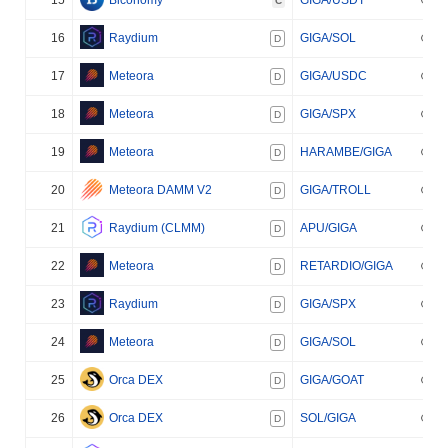
C
16
Raydium
GIGA/SOL
D
17
Meteora
GIGA/USDC
D
18
Meteora
GIGA/SPX
D
19
Meteora
HARAMBE/GIGA
D
20
Meteora DAMM V2
GIGA/TROLL
D
21
Raydium (CLMM)
APU/GIGA
D
22
Meteora
RETARDIO/GIGA
D
23
Raydium
GIGA/SPX
D
24
Meteora
GIGA/SOL
D
25
Orca DEX
GIGA/GOAT
D
26
Orca DEX
SOL/GIGA
D