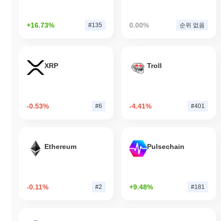
+16.73%
0.00%
#135
순위 없음
XRP
Troll
-0.53%
-4.41%
#6
#401
Ethereum
Pulsechain
-0.11%
+9.48%
#2
#181