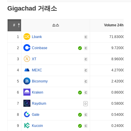
Gigachad 거래소
#
소스
Volume 24h (%)
1
Lbank
71.830000%
C
2
Coinbase
9.720000%
C
3
XT
8.960000%
C
4
MEXC
4.270000%
C
5
Biconomy
2.420000%
C
6
Kraken
0.860000%
C
7
Raydium
0.580000%
D
8
Gate
0.540000%
C
9
Kucoin
0.240000%
C