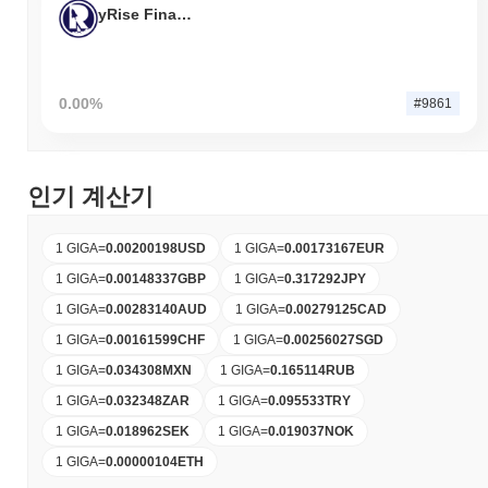
yRise Finance
0.00%
#9861
인기 계산기
1 GIGA
=
0.00200198
USD
1 GIGA
=
0.00173167
EUR
1 GIGA
=
0.00148337
GBP
1 GIGA
=
0.317292
JPY
1 GIGA
=
0.00283140
AUD
1 GIGA
=
0.00279125
CAD
1 GIGA
=
0.00161599
CHF
1 GIGA
=
0.00256027
SGD
1 GIGA
=
0.034308
MXN
1 GIGA
=
0.165114
RUB
1 GIGA
=
0.032348
ZAR
1 GIGA
=
0.095533
TRY
1 GIGA
=
0.018962
SEK
1 GIGA
=
0.019037
NOK
1 GIGA
=
0.00000104
ETH