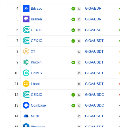
4
Bitvavo
GIGA/EUR
C
5
Kraken
GIGA/EUR
C
6
CEX.IO
GIGA/USD
C
7
CEX.IO
GIGA/USDT
C
8
XT
GIGA/USDT
C
9
Kucoin
GIGA/USDT
C
10
CoinEx
GIGA/USDT
C
11
Lbank
GIGA/USDT
C
12
CEX.IO
GIGA/USDC
C
13
Coinbase
GIGA/USDC
C
14
MEXC
GIGA/USDT
C
15
Biconomy
GIGA/USDT