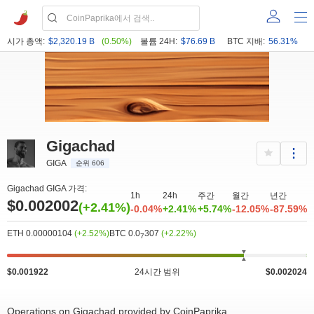
시가 총액:
$2,320.19 B
(0.50%)
볼륨 24H:
$76.69 B
BTC 지배:
56.31%
400k
0
0.00175
0.00205
1 200k
1 800k
Gigachad
GIGA
순위 606
Gigachad GIGA 가격:
1h
24h
주간
월간
년간
$0.002002
(+2.41%)
-0.04%
+2.41%
+5.74%
-12.05%
-87.59%
ETH 0.00000104
(+2.52%)
BTC 0.0
307
(+2.22%)
7
$0.001922
24시간 범위
$0.002024
Operations on Gigachad provided by CoinPaprika