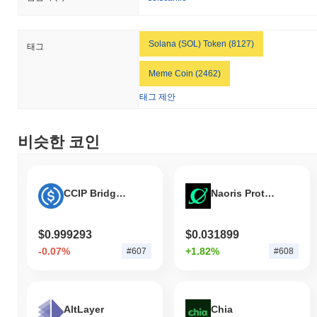
한 전체 암호화폐 시장을 앞질렀습니다. 이는 더 넓은 시장 모멘텀
과 비교하여 GIGA의 가격 움직임에서 강력한 성과를 나타냅니다.
Solana (SOL) Token (8127)
태그
Meme Coin (2462)
태그 제안
비슷한 코인
CCIP Bridged USDC (Ronin)
Naoris Protocol
$0.999293
$0.031899
-0.07%
+1.82%
#607
#608
AltLayer
Chia