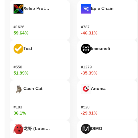
한 주기를 보였으며, 2023년 8월에 출시된 최신 버전은 거래 효율
Xeleb Protocol
Epic Chain
성을 개선하기 위한 새로운 기능을 도입했습니다. 시장 존재 측면
에서 기가차드는 여러 주요 거래소에 상장되어 있으며, 커뮤니티의
지속적인 관심을 반영하는 일관된 거래량을 유지하고 있습니다. 또
#1626
#787
한, 이 프로젝트는 블록체인 분야의 주요 플레이어와 파트너십을
59.64%
-46.31%
구축하여 그 관련성을 더욱 강화하고 있습니다. 이러한 지표들은
기가차드가 암호화폐 분야에서 지속적으로 중요성을 유지하고 있
Test
Immunefi
음을 뒷받침하며, 개발 및 커뮤니티 참여에 대한 헌신을 보여줍니
다. 활발한 거버넌스와 정기적인 업데이트는 기가차드가 단순히 관
련성을 유지하는 것이 아니라 사용자 기반의 요구를 충족하기 위해
진화하고 있음을 시사합니다.
#550
#1279
51.99%
-35.39%
기가차드는 누구를 위해 설계되었나요?
기가차드는 암호화폐 공간의 소비자와 열성 팬을 주요 대상으로 설
Cash Cat
Anoma
계되어, 그들이 커뮤니티 주도 가치를 구현하는 독특한 디지털 자
산과 상호작용할 수 있도록 합니다. 사용자 친화적인 지갑과 커뮤
니티 참여 플랫폼을 포함한 도구와 자원을 제공하여 생태계 내에서
#183
#520
참여와 상호작용을 촉진합니다. 개발자와 콘텐츠 제작자와 같은 2
36.1%
-29.91%
차 참가자는 기가차드의 인프라를 활용하여 애플리케이션을 구축
하고 다양한 이니셔티브를 통해 커뮤니티에 기여할 수 있습니다.
龙虾 (Lobster)
DIMO
이는 협업과 혁신의 기회를 포함하여 부가가치 서비스와 경험을 창
출할 수 있도록 합니다. 포괄적인 환경을 조성함으로써 기가차드는