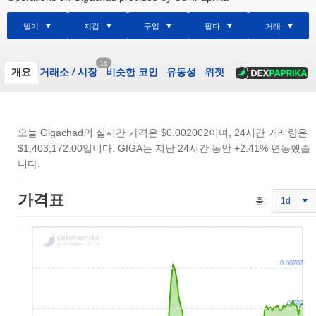
벌기
지갑
구입
팔다
거래
16
개요
거래소
/
시장
비슷한 코인
유동성
위젯
오늘 Gigachad의 실시간 가격은
$0.002002
이며, 24시간 거래량은
$1,403,172.00
입니다. GIGA는 지난 24시간 동안 +2.41% 변동했습
니다.
가격표
줌:
1d
0.00202
0.002