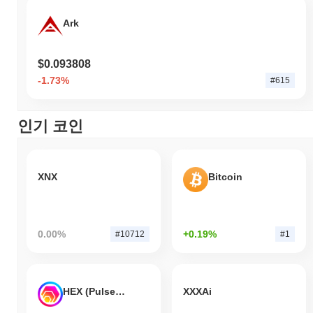
Ark
$0.093808
-1.73%
#615
인기 코인
XNX
Bitcoin
0.00%
+0.19%
#10712
#1
HEX (Pulsechain)
XXXAi