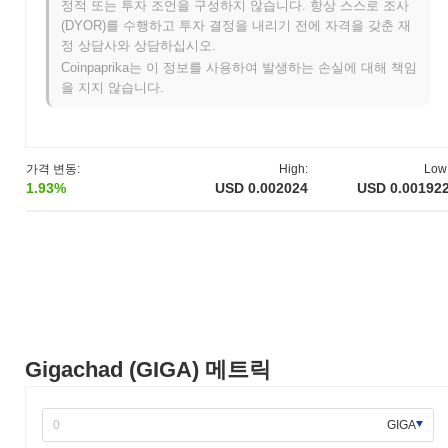
기가차드는 언제 어떻게 시작되었나요?
정적 또는 투자 조언을 구성하지 않습니다. 항상 스스로 조사
(DYOR)를 수행하고 투자 결정을 내리기 전에 자격을 갖춘 재
기가차드는 2022년 4월에 창립 팀이 프로젝트의 비전과 기술적 프
정 상담사와 상담하십시오.
레임워크를 설명하는 백서를 발표하면서 시작되었습니다. 이 프로
Coinpaprika는 이 정보를 사용하여 발생하는 손실에 대해 책임
젝트는 2022년 7월에 테스트넷을 출시하여 개발자와 초기 사용자
을 지지 않습니다.
들이 기능과 특성을 실험할 수 있도록 했습니다. 이 단계는 공식 출
시 전에 피드백을 수집하고 플랫폼을 다듬는 데 중요한 역할을 했
습니다. 메인넷은 2022년 10월에 가동되었으며, 이는 프로젝트가
완전한 운영 블록체인으로 전환되었음을 의미합니다. 초기 개발은
가격 변동:
High:
Low
분산형 애플리케이션을 지원하고 사용자 참여를 향상시키는 강력
1.93%
USD 0.002024
USD 0.00192
한 생태계 구축에 중점을 두었습니다. 기가차드 토큰의 초기 배포
는 2022년 11월에 공정한 출시 모델을 통해 이루어져, 참가자들에
게 공평한 접근을 보장하고 커뮤니티 주도 접근 방식을 촉진했습니
다. 이러한 기초 단계는 기가차드가 암호화폐 공간에 존재감을 확
립하고 지속적인 개발과 커뮤니티 성장을 위한 기반을 마련했습니
다.
기가차드의 향후 계획은 무엇인가요?
공식 업데이트에 따르면, 기가차드는 2024년 1분기로 예정된 중요
Gigachad (GIGA) 메트릭
한 프로토콜 업그레이드를 준비하고 있으며, 이는 확장성과 성능을
향상시키는 것을 목표로 하고 있습니다. 이 업그레이드는 사용자
경험과 거래 효율성을 개선하기 위한 새로운 기능을 도입할 것입니
GIGA
다. 또한, 팀은 향후 몇 달 내에 발표될 전략적 파트너십을 진행 중