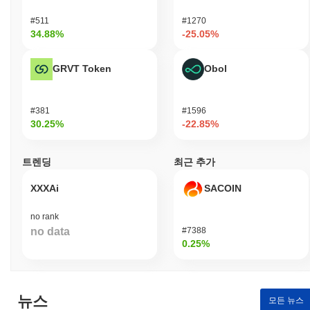
사용자들이 디지털 통화와 블록체인 기술의 진화하는 환경에 적극
#511
#1270
적으로 참여할 수 있도록 권한을 부여하는 것을 목표로 합니다.
34.88%
-25.05%
기가차드는 어떻게 보안이 유지되나요?
GRVT Token
Obol
기가차드는 검증자가 거래를 확인하고 네트워크의 무결성을 유지
하는 책임을 지는 지분 증명(PoS) 합의 메커니즘을 사용합니다. 검
증자는 일정량의 기가차드 토큰을 스테이킹해야 하며, 이는 그들의
#381
#1596
이해관계를 네트워크의 보안과 안정성과 일치시킵니다. 이 프로토
30.25%
-22.85%
콜은 인증 및 데이터 무결성을 위해 타원 곡선 디지털 서명 알고리
즘(ECDSA)을 사용하여 거래가 안전하게 서명되고 검증되도록 합
니다. 정직한 행동을 장려하고 네트워크를 보호하기 위해, 검증자
트렌딩
최근 추가
는 합의 과정에 참여한 대가로 스테이킹 보상을 받습니다. 반대로,
악의적인 행동이나 프로토콜 규칙을 준수하지 않을 경우 스테이킹
XXXAi
SACOIN
된 토큰의 일부가 몰수되는 슬래싱이 발생할 수 있습니다. 네트워
크는 정기적인 보안 감사와 커뮤니티 참여를 통한 강력한 거버넌스
no rank
프로세스를 통해 추가적으로 보호됩니다. 이러한 메커니즘은 기가
no data
#7388
차드 네트워크의 회복력과 보안에 기여합니다.
0.25%
기가차드는 어떤 논란이나 위험에 직면했나요?
기가차드는 출범 이후 커뮤니티 거버넌스 분쟁 및 규제 검토와 관
련된 몇 가지 논란에 직면했습니다. 2023년 초, 프로젝트의 투명성
뉴스
모든 뉴스
과 의사 결정 과정에 대한 우려가 제기되었고, 이는 제안된 업그레