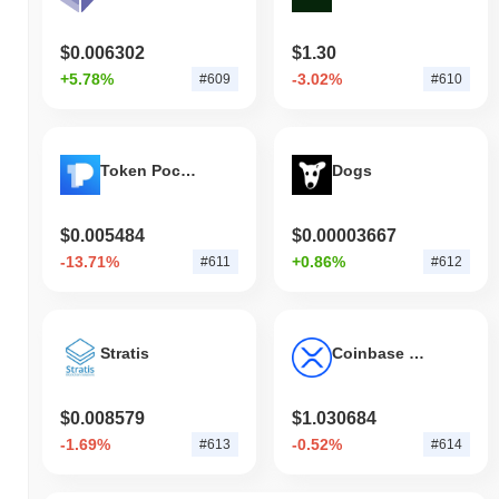
$0.006302
$1.30
+5.78%
-3.02%
#609
#610
Token Pocket
Dogs
$0.005484
$0.00003667
-13.71%
+0.86%
#611
#612
Stratis
Coinbase Wrapped XRP
$0.008579
$1.030684
-1.69%
-0.52%
#613
#614