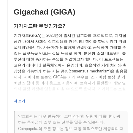
Gigachad (GIGA)
기가차드란 무엇인가요?
기가차드(GIGA)는 2023년에 출시된 암호화폐 프로젝트로, 디지털
공간 내에서 사회적 상호작용과 커뮤니티 참여를 향상시키기 위해
설계되었습니다. 사용자가 원활하게 연결하고 공유하며 거래할 수
있는 플랫폼을 만드는 것을 목표로 하며, 분산형 소셜 네트워킹 솔
루션에 대한 증가하는 수요를 해결하고자 합니다. 이 프로젝트는
고유의 레이어 1 블록체인에서 운영되며, 효율적인 거래 처리와 확
장성을 가능하게 하는 지분 증명(consensus mechanism)을 활용합
니다. 네이티브 토큰인 GIGA는 거래 수수료, 스테이킹 보상 및 거
버넌스 참여 등 여러 용도로 사용되며, 보유자가 플랫폼의 개발 및
의사 결정 과정에 영향을 미칠 수 있도록 합니다. 기가차드는 소셜
네트워킹과 블록체인 기술을 결합하는 독특한 초점으로 두드러지
며, 사용자 경험과 참여를 우선시하는 커뮤니티 주도 생태계를 조
더 보기
성합니다. 이러한 혁신적인 접근 방식은 기가차드를 분산형 애플리
케이션의 진화하는 환경에서 중요한 플레이어로 자리매김하게 합
암호화폐는 매우 변동성이 크며 상당한 위험이 따릅니다. 귀
니다. 이는 사용자들이 단일 플랫폼 내에서 사회적 연결성과 금융
하는 투자금의 일부 또는 전부를 잃을 수 있습니다.
기회를 모두 추구할 수 있도록 합니다.
Coinpaprika의 모든 정보는 정보 제공 목적으로만 제공되며 재