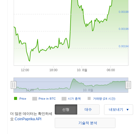
0.00198
0.00196
0.00194
12:00
18:00
10. 8월
06:00
12:00
10. 8월
Price
Price in BTC
시가 총액
거래량 (24 시간)
선형
대수
내보내기
더 많은 데이터는 확인하세
요
CoinPaprika API
기술적 분석