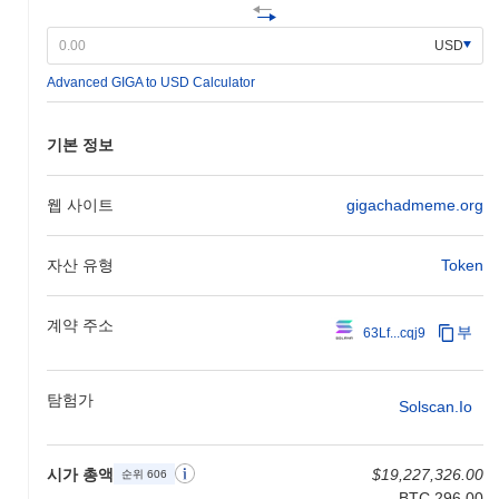
이며, 이는 기가차드의 생태계와 사용자 기반을 더욱 확장할 것입
니다. 이러한 이니셔티브는 커뮤니티 참여와 거버넌스 향상을 강조
USD
하는 더 넓은 로드맵의 일환으로, 공식 채널을 통해 진행 상황이 추
Advanced GIGA to USD Calculator
적됩니다. 다가오는 이정표는 기가차드의 시장 내 입지를 확고히
하고 사용자에게 유용성을 높일 것입니다.
기가차드의 차별점은 무엇인가요?
기본 정보
기가차드는 혁신적인 레이어 2(L2) 아키텍처를 통해 차별화되며,
이는 전통적인 블록체인 솔루션에 비해 거래 처리량을 향상시키고
웹 사이트
gigachadmeme.org
지연 시간을 줄입니다. 이 설계는 고급 샤딩 기술을 활용하여 거래
의 병렬 처리를 가능하게 하여 확장성을 크게 개선합니다. 또한, 기
자산 유형
Token
가차드는 지분 증명과 위임된 지분 증명을 결합한 독특한 합의 메
커니즘을 통합하여 거래 검증의 보안성과 효율성을 보장합니다. 생
태계는 상호 운용성에 중점을 두어 다른 블록체인 네트워크와의 원
계약 주소
부
63Lf...cqj9
활한 상호작용을 촉진하는 크로스 체인 기능을 갖추고 있습니다.
이는 SDK 및 API를 포함한 강력한 개발자 도구 세트로 보완되어
개발 프로세스를 간소화하고 생태계 내에서 분산형 애플리케이션
탐험가
(dApps)의 생성을 장려합니다. 기가차드는 또한 커뮤니티 거버넌
Solscan.io
스를 강조하여 토큰 보유자가 프로토콜 업그레이드 및 생태계 이니
셔티브에 대한 의사 결정 과정에 참여할 수 있도록 합니다. 블록체
인 분야의 주요 플레이어와의 전략적 파트너십은 기가차드의 가시
시가 총액
$19,227,326.00
순위 606
성과 유용성을 높이며, 분산형 금융 및 블록체인 기술의 진화하는
BTC 296.00