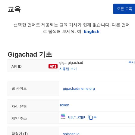
Gigachad의 현재 일일 거래량은 얼마인가요?
교육
모든 교육
지난 24시간 동안 Gigachad의 거래량은
$1,403,172.00
, 전날 대비
6.09%
감소를 보여줍니다. 이는 거래 활동의 단기적인 감소를 나
타냅니다.
선택한 언어로 제공되는 교육 기사가 현재 없습니다. 다른 언어
로 탐색해 보세요. 예:
English
.
Gigachad의 가격 범위 기록은 무엇인가요?
역대 최고가(ATH):
$0.095283
역대 최저가(ATL):
$0.00001221
Gigachad 기초
복사
giga-gigachad
Gigachad는 현재 ATH보다
~97.90%
낮게 거래되고 있습니다 그리
API ID
사용법 보기
고 ATL에서
+69,313%
상승했습니다.
Gigachad의 현재 시가총액은 얼마인가요?
웹 사이트
gigachadmeme.org
Gigachad의 시가총액은 약
$19,227,326.00
, 시장 규모별로 전 세
계 #606위에 랭크되어 있습니다입니다. 이 수치는 9 604 136 902
개의 GIGA 토큰 유통 공급량을 기준으로 계산됩니다.
Token
자산 유형
Gigachad는 더 넓은 암호화폐 시장과 비교하여 어떤
63Lf...cqj9
부
계약 주소
성과를 내고 있나요?
지난 7일 동안 Gigachad는
5.74%
상승하여
0.50%
의 상승을 기록
탐험가
(1)
solscan.io