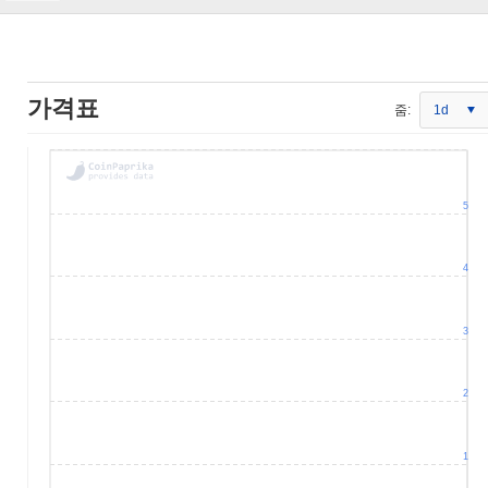
가격표
줌:
1d
5
4
3
2
1