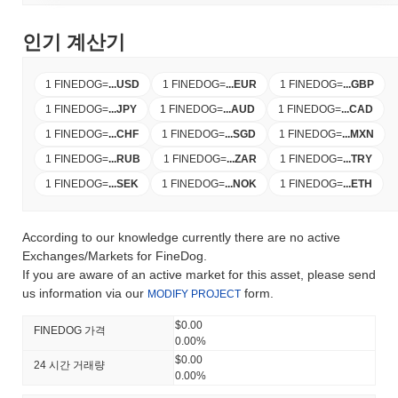
인기 계산기
1 FINEDOG
=
...
USD
1 FINEDOG
=
...
EUR
1 FINEDOG
=
...
GBP
1 FINEDOG
=
...
JPY
1 FINEDOG
=
...
AUD
1 FINEDOG
=
...
CAD
1 FINEDOG
=
...
CHF
1 FINEDOG
=
...
SGD
1 FINEDOG
=
...
MXN
1 FINEDOG
=
...
RUB
1 FINEDOG
=
...
ZAR
1 FINEDOG
=
...
TRY
1 FINEDOG
=
...
SEK
1 FINEDOG
=
...
NOK
1 FINEDOG
=
...
ETH
According to our knowledge currently there are no active
Exchanges/Markets for FineDog.
If you are aware of an active market for this asset, please send
us information via our
form.
MODIFY PROJECT
$0.00
FINEDOG 가격
0.00%
$0.00
24 시간 거래량
0.00%