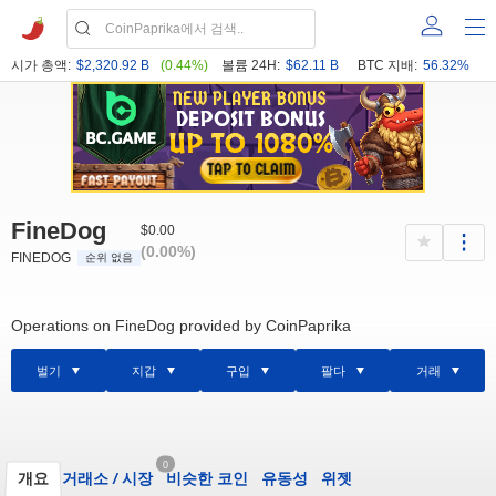
시가 총액:
$2,320.92 B
(0.44%)
볼륨 24H:
$62.11 B
BTC 지배:
56.32%
FineDog
$0.00
(0.00%)
FINEDOG
순위 없음
Operations on FineDog provided by CoinPaprika
벌기
지갑
구입
팔다
거래
0
개요
거래소
/
시장
비슷한 코인
유동성
위젯