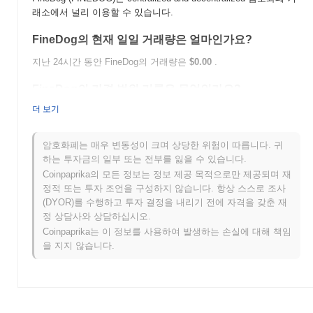
래소에서 널리 이용할 수 있습니다.
FineDog의 현재 일일 거래량은 얼마인가요?
지난 24시간 동안 FineDog의 거래량은
$0.00
.
FineDog의 가격 범위 기록은 무엇인가요?
더 보기
역대 최고가(ATH):
$0.00000164
역대 최저가(ATL):
$0.00
암호화폐는 매우 변동성이 크며 상당한 위험이 따릅니다. 귀
FineDog는 현재 ATH보다
~99.56%
낮게 거래되고 있습니다 .
하는 투자금의 일부 또는 전부를 잃을 수 있습니다.
Coinpaprika의 모든 정보는 정보 제공 목적으로만 제공되며 재
FineDog는 더 넓은 암호화폐 시장과 비교하여 어떤 성
정적 또는 투자 조언을 구성하지 않습니다. 항상 스스로 조사
과를 내고 있나요?
(DYOR)를 수행하고 투자 결정을 내리기 전에 자격을 갖춘 재
지난 7일 동안 FineDog는
0.00%
상승하여
0.44%
의 상승을 기록한
정 상담사와 상담하십시오.
전체 암호화폐 시장에 뒤처졌습니다. 이는 더 넓은 시장 모멘텀과
Coinpaprika는 이 정보를 사용하여 발생하는 손실에 대해 책임
비교하여 FINEDOG의 가격 움직임에서 일시적인 지연을 나타냅니
을 지지 않습니다.
다.