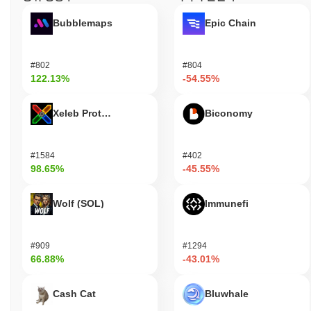
Bubblemaps
Epic Chain
#802
#804
122.13%
-54.55%
Xeleb Protocol
Biconomy
#1584
#402
98.65%
-45.55%
Wolf (SOL)
Immunefi
#909
#1294
66.88%
-43.01%
Cash Cat
Bluwhale