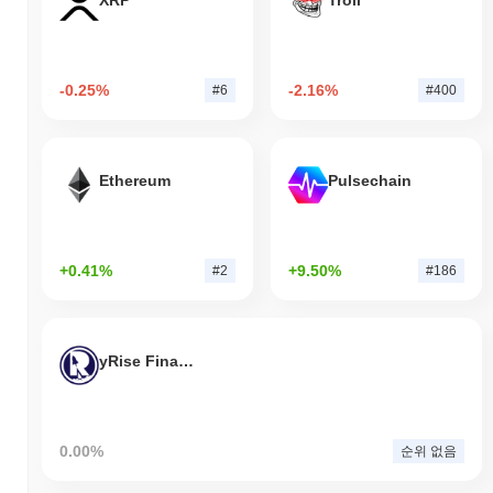
XRP
Troll
-0.25%
-2.16%
#6
#400
Ethereum
Pulsechain
+0.41%
+9.50%
#2
#186
yRise Finance
0.00%
순위 없음