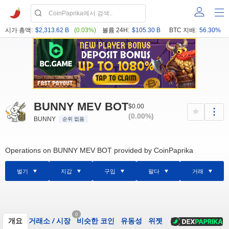
시가 총액:
$2,313.62 B
(0.03%)
볼륨 24H:
$105.30 B
BTC 지배:
56.30%
BUNNY MEV BOT
$0.00
(0.00%)
BUNNY
순위 없음
Operations on BUNNY MEV BOT provided by CoinPaprika
벌기
지갑
구입
팔다
거래
0
개요
거래소
/
시장
비슷한 코인
유동성
위젯