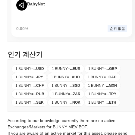
BabyNot
0.00%
순위 없음
인기 계산기
1 BUNNY
=
...
USD
1 BUNNY
=
...
EUR
1 BUNNY
=
...
GBP
1 BUNNY
=
...
JPY
1 BUNNY
=
...
AUD
1 BUNNY
=
...
CAD
1 BUNNY
=
...
CHF
1 BUNNY
=
...
SGD
1 BUNNY
=
...
MXN
1 BUNNY
=
...
RUB
1 BUNNY
=
...
ZAR
1 BUNNY
=
...
TRY
1 BUNNY
=
...
SEK
1 BUNNY
=
...
NOK
1 BUNNY
=
...
ETH
According to our knowledge currently there are no active
Exchanges/Markets for BUNNY MEV BOT.
If you are aware of an active market for this asset, please send