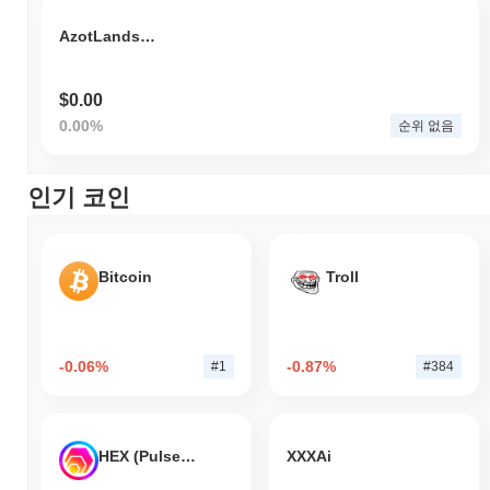
AzotLandsToken
$0.00
0.00%
순위 없음
인기 코인
Bitcoin
Troll
-0.06%
-0.87%
#1
#384
HEX (Pulsechain)
XXXAi