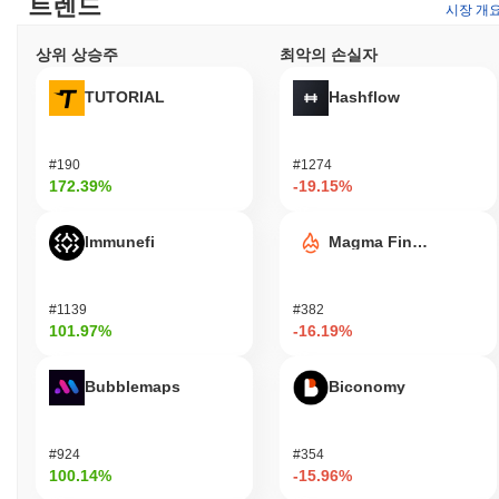
트렌드
시장 개
의 무결성을 유지하도록 유도되며, 신뢰할 수 있는 합의와 악의적
인 활동에 대한 강력한 블록체인 보호를 보장합니다. 이 모델은
상위 상승주
최악의 손실자
MEV 전략을 실행하기 위한 안전한 환경을 조성하면서 분산화와
효율성을 촉진합니다.
TUTORIAL
Hashflow
BUNNY MEV BOT이 논란이나 위험에 직면한 적이 있
나요?
#190
#1274
BUNNY MEV BOT은 잠재적인 보안 사건과 MEV(채굴자 추출 가
172.39%
-19.15%
능 가치) 전략과 관련된 본질적인 변동성에 대한 우려로 인해 조사
를 받았습니다. 사용자들은 해킹 및 러그풀의 위험을 보고했으며,
이는 분산 금융(DeFi) 공간에서 흔히 발생하는 문제로 프로젝트의
Immunefi
Magma Finance
장기적인 생존 가능성에 대한 의문을 제기합니다. 또한, 규제 기관
이 DeFi 프로토콜과 그 운영을 점점 더 면밀히 조사함에 따라 법적
문제가 발생할 수 있습니다.
#1139
#382
101.97%
-16.19%
BUNNY MEV BOT (BUNNY) FAQ – 핵심 지표
및 시장 인사이트
Bubblemaps
Biconomy
BUNNY MEV BOT (BUNNY)는 어디에서 구매할 수
있나요?
#924
#354
100.14%
-15.96%
BUNNY MEV BOT (BUNNY)는 centralized and decentralized 암호