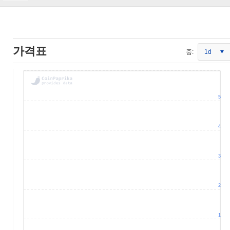
가격표
줌:
1d
5
4
3
2
1