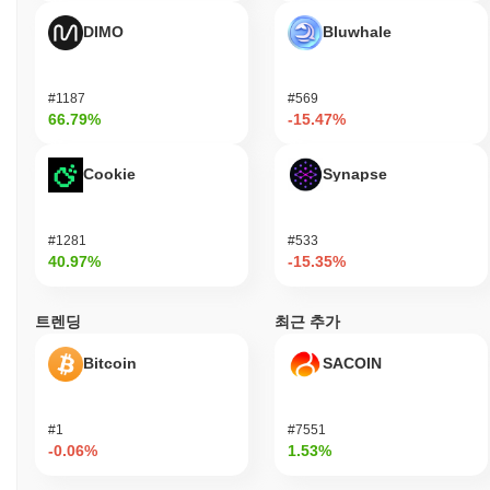
화폐 거래소에서 널리 이용할 수 있습니다.
DIMO
Bluwhale
BUNNY MEV BOT의 현재 일일 거래량은 얼마인가
요?
#1187
#569
지난 24시간 동안 BUNNY MEV BOT의 거래량은
$0.00
.
66.79%
-15.47%
BUNNY MEV BOT의 가격 범위 기록은 무엇인가요?
Cookie
Synapse
역대 최고가(ATH):
$0.023269
역대 최저가(ATL):
$0.00
#1281
#533
BUNNY MEV BOT는 현재 ATH보다
~99.24%
낮게 거래되고 있습
40.97%
-15.35%
니다 .
BUNNY MEV BOT는 더 넓은 암호화폐 시장과 비교하
트렌딩
최근 추가
여 어떤 성과를 내고 있나요?
Bitcoin
SACOIN
지난 7일 동안 BUNNY MEV BOT는
0.00%
상승하여
0.03%
의 상
승을 기록한 전체 암호화폐 시장에 뒤처졌습니다. 이는 더 넓은 시
장 모멘텀과 비교하여 BUNNY의 가격 움직임에서 일시적인 지연
을 나타냅니다.
#1
#7551
-0.06%
1.53%