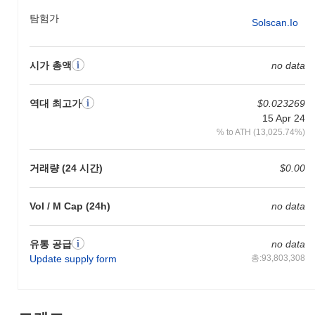
BUNNY MEV BOT은 여전히 활성화되어 있거나 관련
탐험가
Solscan.io
성이 있나요?
BUNNY MEV BOT은 현재 활성 상태이며, 팀의 지속적인 개발과
정기적인 업데이트가 이루어지고 있습니다. 이 프로젝트는 여전히
시가 총액
no data
다양한 플랫폼에서 거래되고 있어 건강한 거래 활동 수준을 나타냅
니다. 또한, 커뮤니티는 여전히 활발히 참여하고 있어 암호화폐 공
역대 최고가
$0.023269
간에서의 생동감 있는 존재감을 유지하고 있습니다.
15 Apr 24
BUNNY MEV BOT은 누구를 위해 설계되었나요?
% to ATH (13,025.74%)
BUNNY MEV BOT은 주로 분산 거래소에서 최대 추출 가능 가치
(MEV) 기회를 활용하여 거래 전략을 최적화하려는 DeFi 사용자 및
거래량 (24 시간)
$0.00
투자자를 위해 구축되었습니다. 그 대상은 고급 거래 도구를 플랫
폼에 통합하려는 개발자와 경쟁적인 DeFi 환경에서 수익 잠재력을
Vol / M Cap (24h)
no data
향상시키려는 경험이 풍부한 거래자들입니다. 이 도구는 정교한 거
래 기술을 통해 수익을 극대화하는 데 집중하는 틈새 커뮤니티에
의해 채택되고 있습니다.
유통 공급
no data
BUNNY MEV BOT은 어떻게 보호되나요?
Update supply form
총:93,803,308
BUNNY MEV BOT은 네트워크 보안을 강화하고 블록체인을 보호
하기 위해 지분 증명(Proof of Stake) 요소를 결합한 독특한 합의
메커니즘을 활용합니다. 검증자는 거래 검증에 참여하여 네트워크