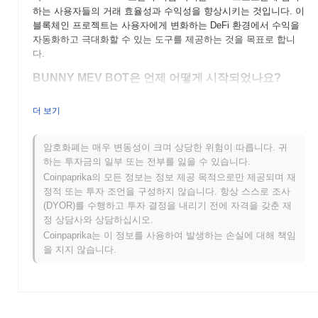
하는 사용자들의 거래 효율성과 수익성을 향상시키는 것입니다. 이
블록체인 프로젝트는 사용자에게 변화하는 DeFi 환경에서 수익을
자동화하고 극대화할 수 있는 도구를 제공하는 것을 목표로 합니
다.
BUNNY MEV BOT은 언제 어떻게 시작되었나요?
BUNNY MEV BOT은 2021년에 출시되었으며, DeFi 생태계 내에서
더 보기
거래 효율성을 최적화하는 데 집중하는 팀에 의해 개발되었습니다.
이 봇은 분산 금융에 참여하는 사용자들의 수익성을 높이기 위해
Miner Extractable Value (MEV) 전략을 활용합니다. 처음에는 다양
암호화폐는 매우 변동성이 크며 상당한 위험이 따릅니다. 귀
한 분산 거래소에 상장되었으며, 거래 수익을 극대화하는 혁신적인
하는 투자금의 일부 또는 전부를 잃을 수 있습니다.
접근 방식으로 빠르게 주목을 받았습니다. 프로젝트의 초기 개발은
Coinpaprika의 모든 정보는 정보 제공 목적으로만 제공되며 재
커뮤니티 참여와 지속적인 업데이트로 특징지어져 MEV 분야에서
정적 또는 투자 조언을 구성하지 않습니다. 항상 스스로 조사
의 입지를 확고히 했습니다.
(DYOR)를 수행하고 투자 결정을 내리기 전에 자격을 갖춘 재
정 상담사와 상담하십시오.
BUNNY MEV BOT의 향후 계획은 무엇인가요?
Coinpaprika는 이 정보를 사용하여 발생하는 손실에 대해 책임
BUNNY MEV BOT은 사용자 경험을 개선하고 효율성을 높이기 위
을 지지 않습니다.
한 여러 흥미로운 로드맵 업데이트로 플랫폼을 강화할 예정입니다.
다가오는 기능에는 고급 거래 알고리즘과 향상된 분석 도구가 포함
되어 있어 사용자가 전략을 효과적으로 최적화할 수 있도록 지원합
니다. 커뮤니티는 교육 자원 및 협력 프로젝트에 중점을 두고 미래
계획을 형성하는 데 적극 참여하고 있습니다. BUNNY MEV BOT