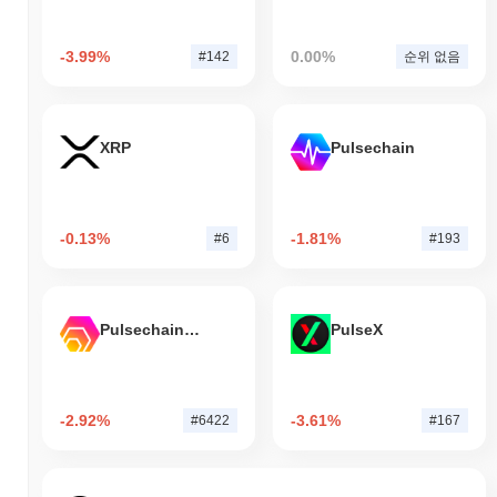
-3.99%
0.00%
#142
순위 없음
XRP
Pulsechain
-0.13%
-1.81%
#6
#193
Pulsechain Bridged HEX (Pulsechain)
PulseX
-2.92%
-3.61%
#6422
#167