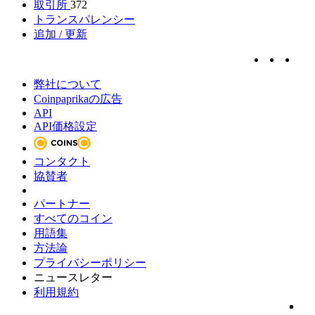
取引所
372
トランスパレンシー
追加 / 更新
弊社について
Coinpaprikaの広告
API
API価格設定
コンタクト
協賛者
パートナー
すべてのコイン
用語集
方法論
プライバシーポリシー
ニュースレター
利用規約