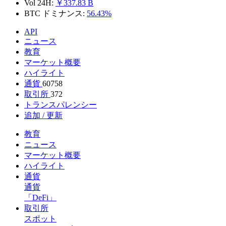
Vol 24H:
￥337.83 B
BTC ドミナンス:
56.43%
API
ニュース
教育
マーケット概要
ハイライト
通貨
60758
取引所
372
トランスパレンシー
追加 / 更新
教育
ニュース
マーケット概要
ハイライト
通貨
通貨
「DeFi」
取引所
スポット