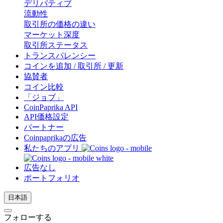
デリバティブ
流動性
取引所の価格の違い
マーケット深度
取引所ステータス
トランスパレンシー
コインを追加 / 取引所 / 更新
協賛者
コイン比較
「ジョブ」
CoinPaprika API
API価格設定
パートナー
Coinpaprikaの広告
私たちのアプリ
広告なし
ポートフォリオ
日本語
フォローする