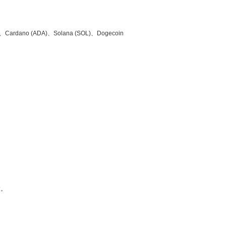
no (ADA)、Solana (SOL)、Dogecoin
す。