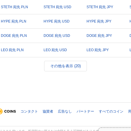
STETH 宛先 PLN
STETH 宛先 USD
STETH 宛先 JPY
HYPE 宛先 PLN
HYPE 宛先 USD
HYPE 宛先 JPY
DOGE 宛先 PLN
DOGE 宛先 USD
DOGE 宛先 JPY
LEO 宛先 PLN
LEO 宛先 USD
LEO 宛先 JPY
その他を表示 (20)
コンタクト
協賛者
広告なし
パートナー
すべてのコイン
スクを伴います。投資額の一部または全額を失う可能性があります。Coinpaprikaの