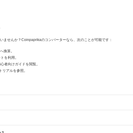
へ
せんか？Coinpaprikaのコンバーターなら、次のことが可能です：
産へ換算。
レートを利用。
など初心者向けガイドを閲覧。
トリアルを参照。
か？