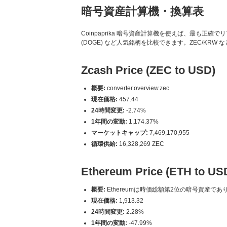
暗号資産計算機・換算表
Coinpaprika 暗号資産計算機を使えば、最も正確でリアルタイ
(DOGE) など人気銘柄を比較できます。ZEC/KR
Zcash Price (ZEC to USD)
概要:
converter.overview.zec
現在価格:
457.44
24時間変更:
-2.74%
1年間の変動:
1,174.37%
マーケットキャップ:
7,469,170,955
循環供給:
16,328,269 ZEC
Ethereum Price (ETH to US
概要:
Ethereumは時価総額第2位の暗号資産
現在価格:
1,913.32
24時間変更:
2.28%
1年間の変動:
-47.99%