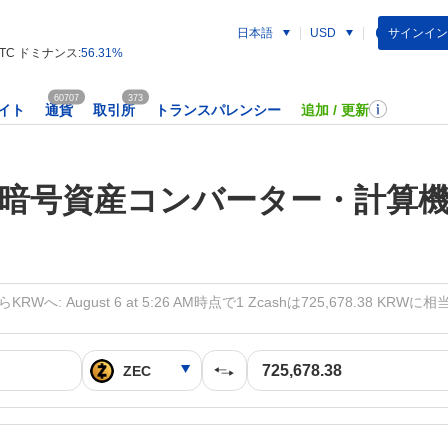
日本語
サインイン
USD
TC ドミナンス:
56.31%
60707
373
イト
通貨
取引所
トランスパレンシー
追加 / 更新
暗号資産コンバーター・計算
KRWへ: August 6 at 5:26 AM時点で1 Zcashは725,678.38 KRW