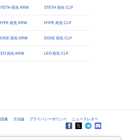
STETH 宛先 KRW
STETH 宛先 CLP
HYPE 宛先 KRW
HYPE 宛先 CLP
DOGE 宛先 KRW
DOGE 宛先 CLP
LEO 宛先 KRW
LEO 宛先 CLP
用語集
方法論
プライバシーポリシー
ニュースレター
すべての情報は情報提供のみを目的としており、財務または投資のアドバ