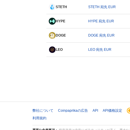
STETH
STETH 宛先 EUR
HYPE
HYPE 宛先 EUR
DOGE
DOGE 宛先 EUR
LEO
LEO 宛先 EUR
弊社について
Coinpaprikaの広告
API
API価格設定
利用規約
重要な免責事項：
暗号資産は非常にボラティリティが高く、重大なリ