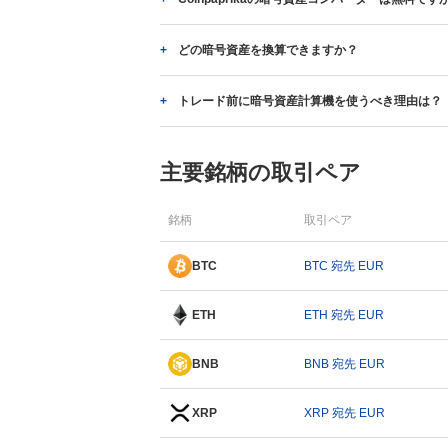
どの暗号資産を換算できますか？
トレード前に暗号資産計算機を使うべき理由は？
主要銘柄の取引ペア
銘柄
取引ペア
BTC
BTC 宛先 EUR
ETH
ETH 宛先 EUR
BNB
BNB 宛先 EUR
XRP
XRP 宛先 EUR