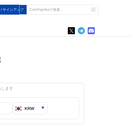
 / サインアップ
機
に相当します