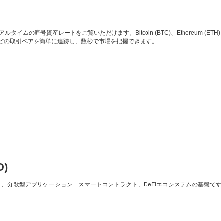
ムの暗号資産レートをご覧いただけます。Bitcoin (BTC)、Ethereum (ETH)、Carda
W などの取引ペアを簡単に追跡し、数秒で市場を把握できます。
D)
であり、分散型アプリケーション、スマートコントラクト、DeFiエコシステムの基盤で