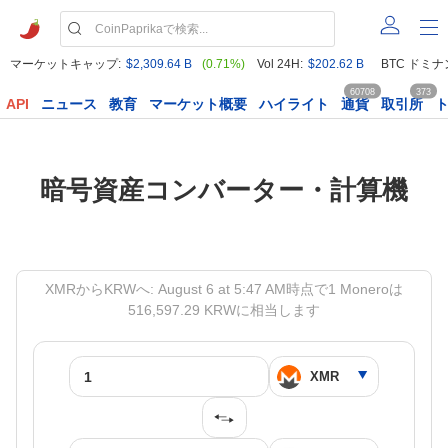
マーケットキャップ:
$2,309.64 B
(0.71%)
Vol 24H:
$202.62 B
BTC ドミナ
60708
373
API
ニュース
教育
マーケット概要
ハイライト
通貨
取引所
暗号資産コンバーター・計算機
XMRからKRWへ: August 6 at 5:47 AM時点で1 Moneroは
516,597.29 KRWに相当します