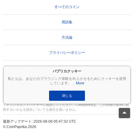
すべてのコイン
用語集
方法論
プライバシーポリシー
利用規約
パプリカクッキー
私たちは、あなたのブラウジング体験を向上させるためにクッキーを使用
しています。
...
More
重要な免責事項：
暗号資産は非常にボラティリティが高く、重大なリスクを伴いま
す。投資額の一部または全額を失う可能性があります。Coinpaprikaのすべての情報は
情報提供のみを目的としており、財務または投資のアドバイスを構成するものではあ
閉じる
りません。投資判断を行う前に、必ずご自身で調査（DYOR）を行い、資格のあるファ
イナンシャルアドバイザーに相談してください。Coinpaprikaは、この情報の使用に起
因するいかなる損失についても責任を負いません。
最新アップデート: 2026-08-06 05:47:32 UTC
© CoinPaprika 2026