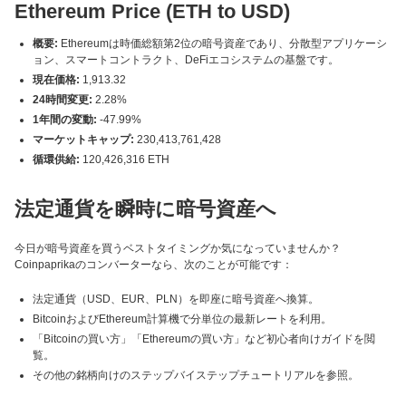
Ethereum Price (ETH to USD)
概要:
Ethereumは時価総額第2位の暗号資産であり、分散型アプリケーシ
ョン、スマートコントラクト、DeFiエコシステムの基盤です。
現在価格:
1,913.32
24時間変更:
2.28%
1年間の変動:
-47.99%
マーケットキャップ:
230,413,761,428
循環供給:
120,426,316 ETH
法定通貨を瞬時に暗号資産へ
今日が暗号資産を買うベストタイミングか気になっていませんか？
Coinpaprikaのコンバーターなら、次のことが可能です：
法定通貨（USD、EUR、PLN）を即座に暗号資産へ換算。
BitcoinおよびEthereum計算機で分単位の最新レートを利用。
「Bitcoinの買い方」「Ethereumの買い方」など初心者向けガイドを閲
覧。
その他の銘柄向けのステップバイステップチュートリアルを参照。