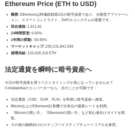
Ethereum Price (ETH to USD)
概要:
Ethereumは時価総額第2位の暗号資産であり、分散型アプリケーシ
ョン、スマートコントラクト、DeFiエコシステムの基盤です。
現在価格:
1,911.81
24時間変更:
0.60%
1年間の変動:
-50.95%
マーケットキャップ:
230,231,841,556
循環供給:
120,426,316 ETH
法定通貨を瞬時に暗号資産へ
今日が暗号資産を買うベストタイミングか気になっていませんか？
Coinpaprikaのコンバーターなら、次のことが可能です：
法定通貨（USD、EUR、PLN）を即座に暗号資産へ換算。
BitcoinおよびEthereum計算機で分単位の最新レートを利用。
「Bitcoinの買い方」「Ethereumの買い方」など初心者向けガイドを閲
覧。
その他の銘柄向けのステップバイステップチュートリアルを参照。