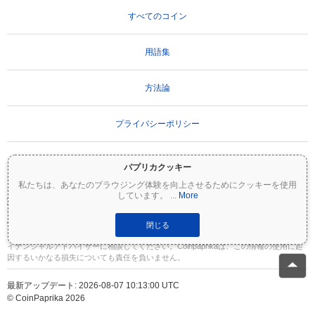
すべてのコイン
用語集
方法論
プライバシーポリシー
利用規約
パプリカクッキー
私たちは、あなたのブラウジング体験を向上させるためにクッキーを使用
しています。
...
More
重要な免責事項：
暗号資産は非常にボラティリティが高く、重大なリスクを伴いま
す。投資額の一部または全額を失う可能性があります。Coinpaprikaのすべての情報は
情報提供のみを目的としており、財務または投資のアドバイスを構成するものではあ
閉じる
りません。投資判断を行う前に、必ずご自身で調査（DYOR）を行い、資格のあるファ
イナンシャルアドバイザーに相談してください。Coinpaprikaは、この情報の使用に起
因するいかなる損失についても責任を負いません。
最新アップデート: 2026-08-07 10:13:00 UTC
© CoinPaprika 2026