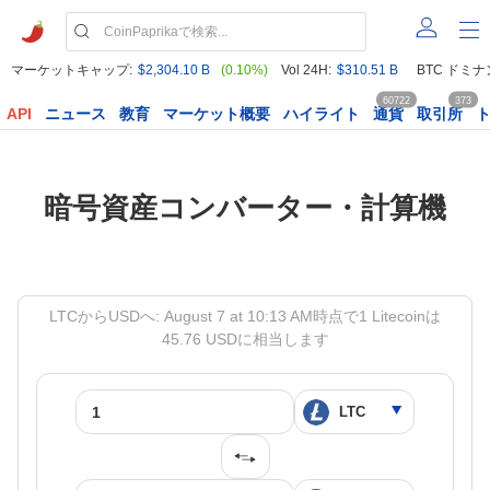
マーケットキャップ:
$2,304.10 B
(0.10%)
Vol 24H:
$310.51 B
BTC ドミナ
60722
373
API
ニュース
教育
マーケット概要
ハイライト
通貨
取引所
暗号資産コンバーター・計算機
LTCからUSDへ: August 7 at 10:13 AM時点で1 Litecoinは
45.76 USDに相当します