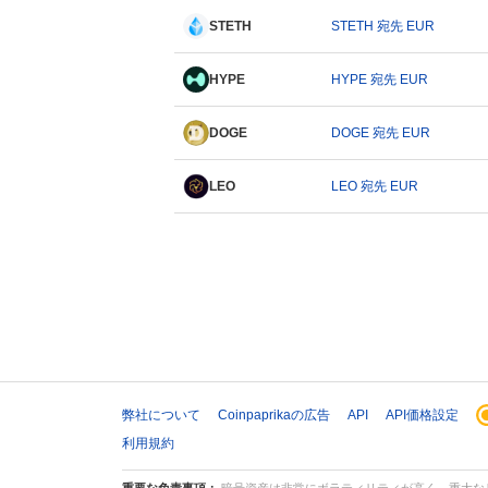
STETH
STETH 宛先 EUR
HYPE
HYPE 宛先 EUR
DOGE
DOGE 宛先 EUR
LEO
LEO 宛先 EUR
弊社について
Coinpaprikaの広告
API
API価格設定
利用規約
重要な免責事項：
暗号資産は非常にボラティリティが高く、重大なリ