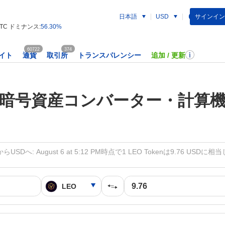
日本語
サインイン
USD
TC ドミナンス:
56.30%
60722
374
イト
通貨
取引所
トランスパレンシー
追加 / 更新
暗号資産コンバーター・計算
らUSDへ: August 6 at 5:12 PM時点で1 LEO Tokenは9.76 USDに