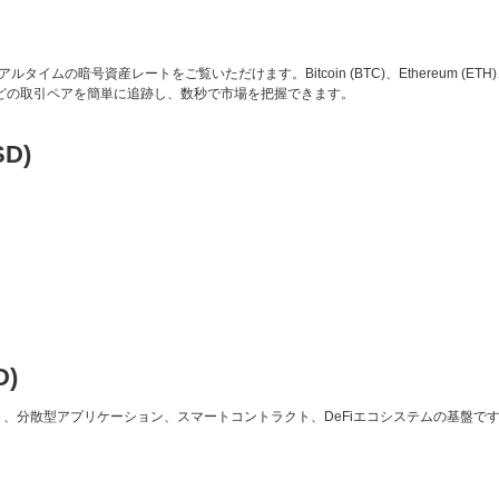
ムの暗号資産レートをご覧いただけます。Bitcoin (BTC)、Ethereum (ETH)、Carda
D などの取引ペアを簡単に追跡し、数秒で市場を把握できます。
SD)
D)
であり、分散型アプリケーション、スマートコントラクト、DeFiエコシステムの基盤で