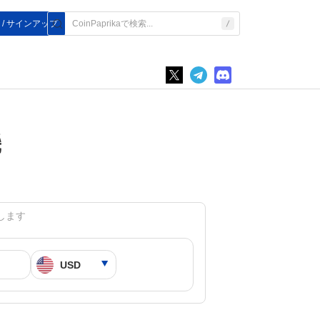
 / サインアップ
機
相当します