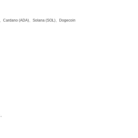
no (ADA)、Solana (SOL)、Dogecoin
す。