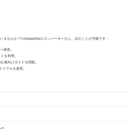
へ
せんか？Coinpaprikaのコンバーターなら、次のことが可能です：
産へ換算。
レートを利用。
など初心者向けガイドを閲覧。
トリアルを参照。
か？