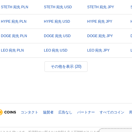
STETH 宛先 PLN
STETH 宛先 USD
STETH 宛先 JPY
HYPE 宛先 PLN
HYPE 宛先 USD
HYPE 宛先 JPY
DOGE 宛先 PLN
DOGE 宛先 USD
DOGE 宛先 JPY
LEO 宛先 PLN
LEO 宛先 USD
LEO 宛先 JPY
その他を表示 (20)
コンタクト
協賛者
広告なし
パートナー
すべてのコイン
スクを伴います。投資額の一部または全額を失う可能性があります。Coinpaprikaの