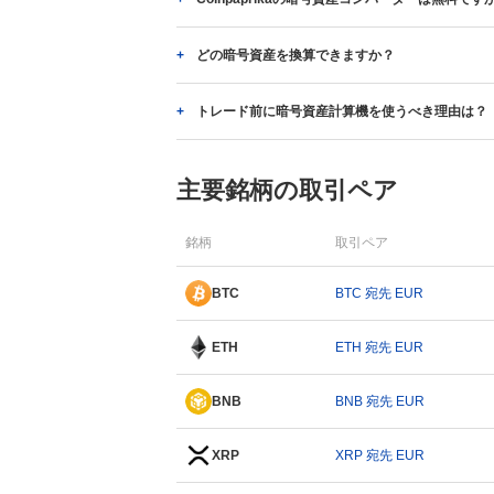
どの暗号資産を換算できますか？
トレード前に暗号資産計算機を使うべき理由は？
主要銘柄の取引ペア
銘柄
取引ペア
BTC
BTC 宛先 EUR
ETH
ETH 宛先 EUR
BNB
BNB 宛先 EUR
XRP
XRP 宛先 EUR