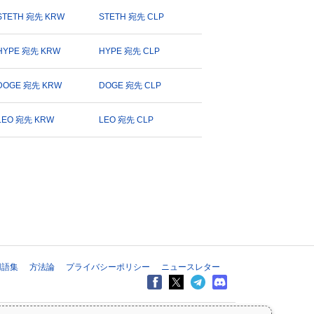
STETH 宛先 KRW
STETH 宛先 CLP
HYPE 宛先 KRW
HYPE 宛先 CLP
DOGE 宛先 KRW
DOGE 宛先 CLP
LEO 宛先 KRW
LEO 宛先 CLP
用語集
方法論
プライバシーポリシー
ニュースレター
すべての情報は情報提供のみを目的としており、財務または投資のアドバ