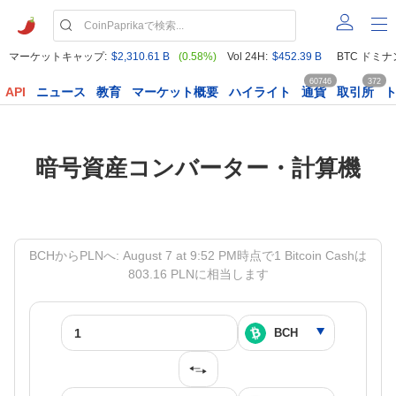
マーケットキャップ:
$2,310.61 B
(0.58%)
Vol 24H:
$452.39 B
BTC ドミナ
60746
372
API
ニュース
教育
マーケット概要
ハイライト
通貨
取引所
暗号資産コンバーター・計算機
BCHからPLNへ: August 7 at 9:52 PM時点で1 Bitcoin Cashは
803.16 PLNに相当します