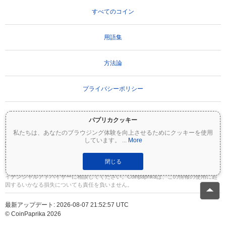
すべてのコイン
用語集
方法論
プライバシーポリシー
利用規約
パプリカクッキー
私たちは、あなたのブラウジング体験を向上させるためにクッキーを使用
しています。
...
More
重要な免責事項：
暗号資産は非常にボラティリティが高く、重大なリスクを伴いま
す。投資額の一部または全額を失う可能性があります。Coinpaprikaのすべての情報は
情報提供のみを目的としており、財務または投資のアドバイスを構成するものではあ
閉じる
りません。投資判断を行う前に、必ずご自身で調査（DYOR）を行い、資格のあるファ
イナンシャルアドバイザーに相談してください。Coinpaprikaは、この情報の使用に起
因するいかなる損失についても責任を負いません。
最新アップデート: 2026-08-07 21:52:57 UTC
© CoinPaprika 2026