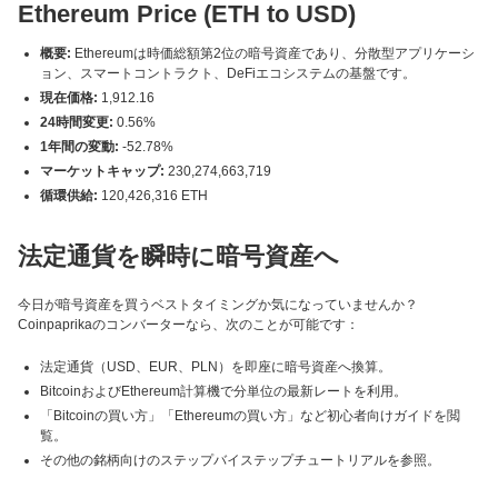
Ethereum Price (ETH to USD)
概要:
Ethereumは時価総額第2位の暗号資産であり、分散型アプリケーシ
ョン、スマートコントラクト、DeFiエコシステムの基盤です。
現在価格:
1,912.16
24時間変更:
0.56%
1年間の変動:
-52.78%
マーケットキャップ:
230,274,663,719
循環供給:
120,426,316 ETH
法定通貨を瞬時に暗号資産へ
今日が暗号資産を買うベストタイミングか気になっていませんか？
Coinpaprikaのコンバーターなら、次のことが可能です：
法定通貨（USD、EUR、PLN）を即座に暗号資産へ換算。
BitcoinおよびEthereum計算機で分単位の最新レートを利用。
「Bitcoinの買い方」「Ethereumの買い方」など初心者向けガイドを閲
覧。
その他の銘柄向けのステップバイステップチュートリアルを参照。