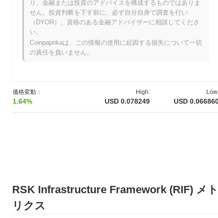
ラクチャーフレームワークは、ビットコインとより広範な分散型
り、金融または投資のアドバイスを構成するものではありま
アプリケーションエコシステムとの相互運用性とスケーラビリテ
せん。投資判断を下す前に、必ず自分自身で調査を行い
ィに焦点を当てている点が注目されます。これにより、RIFはビ
（DYOR）、資格のある金融アドバイザーに相談してくださ
ットコインの価値保存を超えたユーティリティを向上させる重要
い。
なプレーヤーとして位置付けられ、より広範な分散型サービスを
Coinpaprikaは、この情報の使用に起因する損失について一切
可能にします。
の責任を負いません。
RSKインフラストラクチャーフレームワークはい
つ、どのように始まりましたか？
RSKインフラストラクチャーフレームワークは、2015年12月に
価格変動：
High:
Low
RSK Labsのチームがホワイトペーパーを発表したことにより始
1.64%
USD 0.078249
USD 0.06686
まりました。このホワイトペーパーでは、ビットコインネットワ
ークによって保護されたスマートコントラクトプラットフォーム
のビジョンが示されました。このプロジェクトは、ビットコイン
の堅牢なセキュリティを活用しながら、チューリング完全なスマ
ートコントラクトをビットコインにもたらすことを目指しまし
た。RSKのテストネットは2016年5月に立ち上げられ、開発者が
プラットフォームの機能を試すことができるようになりました。
その後、メインネットであるBambooが2018年1月に稼働し、初の
RSK Infrastructure Framework (RIF) メ
公開利用が開始されました。RSKインフラストラクチャーフレー
ムワークの初期開発は、スマートコントラクトを統合することで
リクス
ビットコインの機能を向上させることに焦点を当てており、ネイ
ティブトークンであるRBTCの初期コインオファリング（ICO）は