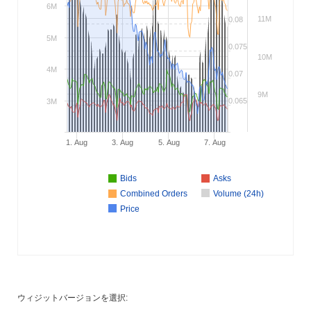
6M
11M
0.08
5M
0.075
10M
4M
0.07
9M
0.065
3M
1. Aug
3. Aug
5. Aug
7. Aug
Bids
Asks
Combined Orders
Volume (24h)
Price
ウィジットバージョンを選択: