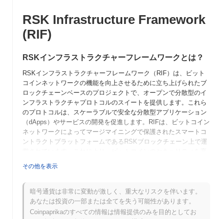
RSK Infrastructure Framework
(RIF)
RSKインフラストラクチャーフレームワークとは？
RSKインフラストラクチャーフレームワーク（RIF）は、ビット
コインネットワークの機能を向上させるために立ち上げられたブ
ロックチェーンベースのプロジェクトで、オープンで分散型のイ
ンフラストラクチャプロトコルのスイートを提供します。これら
のプロトコルは、スケーラブルで安全な分散型アプリケーション
（dApps）やサービスの開発を促進します。RIFは、ビットコイン
ネットワークによってマージマイニングで保護されたスマートコ
ントラクトプラットフォームであるRSKブロックチェーン上で運
営されています。これにより、ビットコインのセキュリティを享
受しながら、イーサリアム互換のスマートコントラクトを実行で
その他を表示
きます。 ネイティブトークンであるRIFは、サービスの支払い、
ガバナンス、さまざまなネットワーク機能へのアクセスなど、エ
コシステム内で複数の役割を果たします。RIFのユーティリティ
暗号通貨は非常に変動が激しく、重大なリスクを伴います。
はエコシステムに不可欠であり、アイデンティティ管理、ストレ
あなたは投資の一部または全てを失う可能性があります。
ージ、支払いなどのサービスを支えています。 RSKインフラスト
Coinpaprikaのすべての情報は情報提供のみを目的としてお