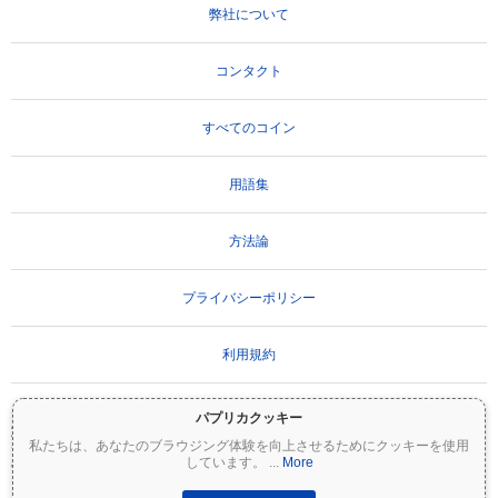
弊社について
コンタクト
すべてのコイン
用語集
方法論
プライバシーポリシー
利用規約
パプリカクッキー
重要な免責事項：
暗号資産は非常にボラティリティが高く、重大なリスクを伴いま
私たちは、あなたのブラウジング体験を向上させるためにクッキーを使用
す。投資額の一部または全額を失う可能性があります。Coinpaprikaのすべての情報は
しています。
...
More
情報提供のみを目的としており、財務または投資のアドバイスを構成するものではあ
りません。投資判断を行う前に、必ずご自身で調査（DYOR）を行い、資格のあるファ