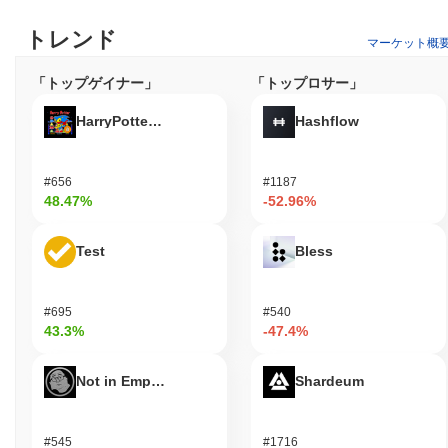
RSKインフラストラクチャーフレームワークで何が
トレンド
できますか？
マーケット概
RSKインフラストラクチャーフレームワーク（RIF）トークン
「トップゲイナー」
「トップロサー」
は、RSKエコシステム内でさまざまな機能に利用されます。これ
は、取引や手数料のためのユーティリティトークンとして機能
HarryPotterObamaSonic10Inu (ETH)
Hashflow
し、ユーザーがRSKネットワーク上に構築された分散型アプリケ
ーション（dApps）にアクセスし、使用できるようにします。RIF
トークンの保有者は、エコシステムの開発や方向性に影響を与え
#656
#1187
る提案に投票することでガバナンスに参加できます。さらに、ユ
48.47%
-52.96%
ーザーはRIFトークンをステーキングする機会があり、これによ
りネットワークのセキュリティが強化されます。 開発者にとっ
Test
Bless
て、RSKインフラストラクチャーフレームワークは、RSKのスマ
ートコントラクトプラットフォームを通じてビットコインブロッ
クチェーンのセキュリティと機能を活用し、dAppsを構築し統合
#695
#540
するためのツールとリソースを提供します。エコシステムは、
43.3%
-47.4%
RIFトークンを特定の機能に利用するためのウォレットやマーケ
ットプレイスなど、さまざまなアプリケーションやサービスをサ
ポートしており、プラットフォームの全体的なユーティリティと
Not in Employment, Education, or Training
Shardeum
採用を向上させています。
RSKインフラストラクチャーフレームワークはまだ
#545
#1716
アクティブまたは関連性がありますか？