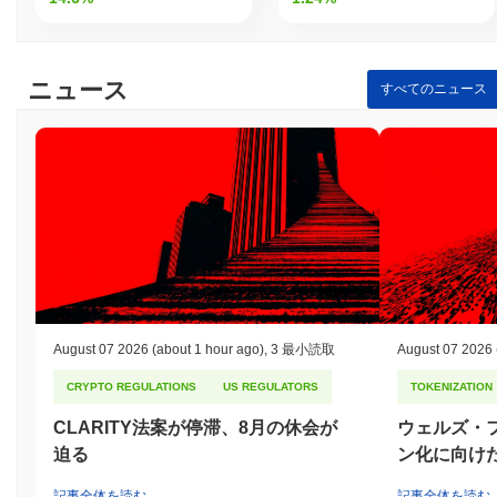
インターフェース（API）、包括的なドキュメントなど、ブロッ
クチェーンソリューションのシームレスな開発と統合をサポート
するための重要なツールとリソースを提供します。 バリデーター
や流動性提供者などの二次的な参加者は、ネットワークのセキュ
ニュース
すべてのニュース
リティやガバナンスへの参加を通じてプラットフォームに関与し
ます。この関与は、ネットワークの整合性を維持し、全体的なエ
コシステムの成長に寄与します。これらのユーザーグループに対
応することで、RSKインフラストラクチャーフレームワークは、
特にビットコインのセキュリティと堅牢性をアプリケーションに
活用しようとする人々におけるブロックチェーン分野での革新と
採用を促進します。
RSKインフラストラクチャーフレームワークはどの
ように保護されていますか？
RSKインフラストラクチャーフレームワークは、マージマイニン
グされたプルーフ・オブ・ワーク（PoW）コンセンサスメカニズ
August 07 2026
(about 1 hour ago)
,
3 最小読取
August 07 2026
ムを使用しており、ビットコインマイナーが同じハードウェアと
エネルギーを再利用してビットコインネットワークとRSKの両方
CRYPTO REGULATIONS
US REGULATORS
TOKENIZATION
を同時に保護できるようにします。これにより、ビットコインネ
CLARITY法案が停滞、8月の休会が
ウェルズ・
ットワークの膨大なハッシュパワーを活用してセキュリティが強
迫る
ン化に向け
化されます。この文脈におけるバリデーターは、取引を確認しネ
ットワークの整合性を維持するビットコインマイナーです。 プロ
記事全体を読む
記事全体を読む