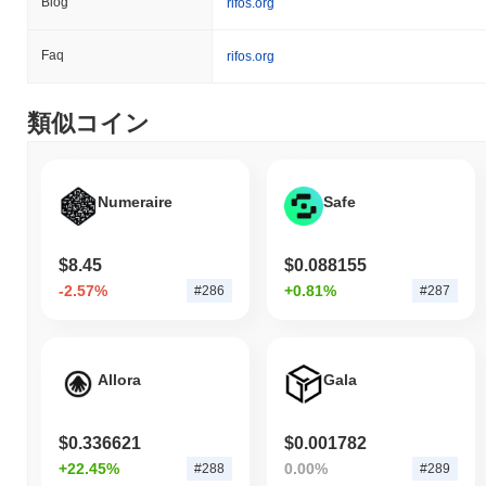
Blog
RSK Infrastructure Frameworkの現在の日次取引量
rifos.org
はいくらですか？
Faq
rifos.org
過去24時間で、RSK Infrastructure Frameworkの取引量は
$10,626,143.00
, 前日と比較して
0.29%
の増加を示しています。
これは、取引活動の短期的な増加を示唆しています。
類似コイン
RSK Infrastructure Frameworkの価格範囲の履歴は
何ですか？
史上最高値（ATH）：
$0.633518
Numeraire
Safe
史上最安値（ATL）：
$0.028305
RSK Infrastructure Frameworkは現在、ATHより
~89.29%
低く取引
$8.45
$0.088155
されています そしてATLから
+2%
上昇しています。
-2.57%
+0.81%
#286
#287
RSK Infrastructure Frameworkの現在の時価総額は
いくらですか？
Allora
Gala
RSK Infrastructure Frameworkの時価総額は約
$67,956,356.00
、市
場規模で世界第285位にランクされています。この数字は、1 000
000 000のRIFトークンの流通供給量に基づいて計算されていま
$0.336621
$0.001782
す。
+22.45%
0.00%
#288
#289