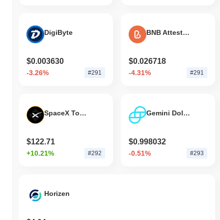
RSK Infrastructure Frameworkは、より広範な暗号
市場と比較してどのようなパフォーマンスですか？
過去7日間で、RSK Infrastructure Frameworkは
20.03%
下落し、
DigiByte
BNB Attestation Service
0.44%
の上昇を記録した全体の暗号市場を下回っています。これ
は、より広範な市場のモメンタムと比較して、RIFの価格アクシ
ョンにおける一時的な遅れを示しています。
$0.003630
$0.026718
-3.26%
-4.31%
#291
#291
SpaceX Tokenized bStocks
Gemini Dollar
$122.71
$0.998032
+10.21%
-0.51%
#292
#293
Horizen