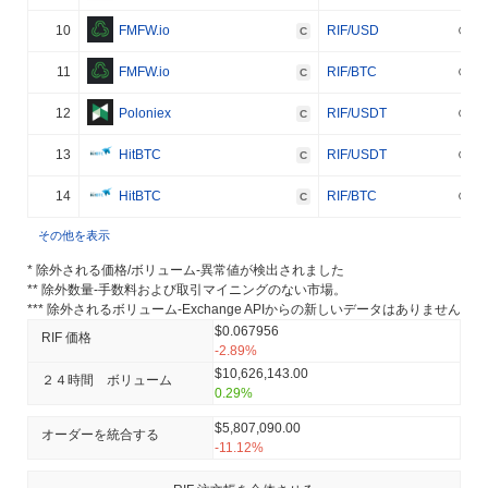
10
FMFW.io
RIF/USD
C
11
FMFW.io
RIF/BTC
C
12
Poloniex
RIF/USDT
C
13
HitBTC
RIF/USDT
C
14
HitBTC
RIF/BTC
C
その他を表示
* 除外される価格/ボリューム-異常値が検出されました
** 除外数量-手数料および取引マイニングのない市場。
*** 除外されるボリューム-Exchange APIからの新しいデータはありません
$0.067956
RIF 価格
-2.89%
$10,626,143.00
２４時間 ボリューム
0.29%
$5,807,090.00
オーダーを統合する
-11.12%