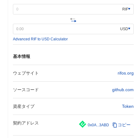
行われませんでした。代わりに、RBTCの配布はビットコインを
RIF
RBTCに変換する2ウェイペグシステムに結びついています。これ
らの基盤的なステップは、RSKインフラストラクチャーフレーム
ワークの役割を広範なブロックチェーンエコシステムに確立する
USD
上で重要でした。
Advanced RIF to USD Calculator
RSKインフラストラクチャーフレームワークの今後
は？
公式のアップデートによると、RSKインフラストラクチャーフレ
基本情報
ームワークは、いくつかの重要な開発に向けて準備を進めていま
す。主な取り組みの一つは、他のブロックチェーンネットワーク
ウェブサイト
rifos.org
との相互運用性の向上で、今後数ヶ月以内に完了する予定です。
この取り組みは、クロスチェーン機能を改善し、よりシームレス
な相互作用を可能にすることを目指しています。さらに、RSKネ
ソースコード
github.com
ットワーク上のDeFi機能の拡大にも焦点が当てられており、年末
までにスケーラビリティとパフォーマンスを向上させる新しいプ
ロトコルのアップグレードが期待されています。これらのアップ
資産タイプ
Token
グレードは、増加する分散型アプリケーションをサポートし、取
引スループットを向上させることを目的としています。さらに、
契約アドレス
RSKは戦略的パートナーシップや統合を通じてエコシステムを強
コピー
0x0A...3ABD
化する取り組みを進めており、来年の前半に展開される予定で
す。これらのマイルストーンは、RSKのプラットフォームの使い