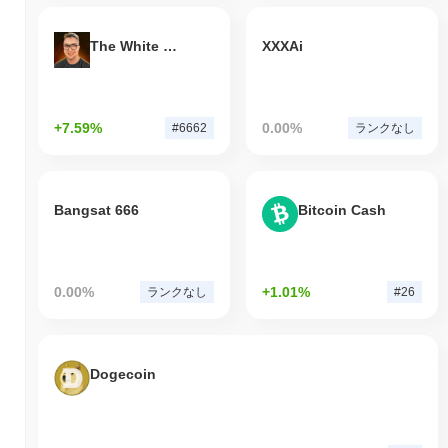
The White Bull
XXXAi
+7.59%
0.00%
#6662
ランクなし
Bangsat 666
Bitcoin Cash
0.00%
+1.01%
ランクなし
#26
Dogecoin