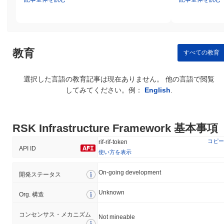
トコルは、認証とデータの整合性のためにECDSA（楕円曲線デジ
タル署名アルゴリズム）などの暗号技術を使用しています。これ
により、取引が安全に署名され、検証され、ネットワーク上で処
理されるデータの真正性と機密性が維持されます。 インセンティ
ブの整合性は、マイニング報酬を通じて達成され、マイナーがネ
教育
ットワークの運営に誠実に参加することを促します。さらに、ネ
すべての教育
ットワークは定期的な監査とコミュニティ参加を含む堅牢なガバ
ナンスフレームワークから恩恵を受けており、潜在的な脅威や脆
選択した言語の教育記事は現在ありません。 他の言語で閲覧
弱性に対する透明性と適応性を確保することで、セキュリティと
してみてください。例：
English
.
レジリエンスがさらに強化されます。
RSKインフラストラクチャーフレームワークは何か
論争やリスクに直面しましたか？
RSK Infrastructure Framework 基本事項
RSKインフラストラクチャーフレームワークは、ブロックチェー
コピー
rif-rif-token
ンプロジェクトに典型的な技術的およびセキュリティリスクに直
API ID
面しています。特に注目すべき事件は、2019年5月に発生したも
使い方を表示
ので、コンセンサスプロトコルに脆弱性が発見され、二重支払い
On-going development
攻撃が可能になる可能性がありました。この問題は、RSKチーム
開発ステータス
によって迅速にネットワークアップグレードを通じて対処され、
Unknown
プラットフォームのセキュリティが確保されました。彼らはま
Org. 構造
た、将来の発生を防ぐために包括的な監査を実施しました。 さら
に、ビットコインのサイドチェーンとして、RSKはクロスチェー
コンセンサス・メカニズム
Not mineable
ン取引を保護するために一群のエンティティに依存する連邦ペグ