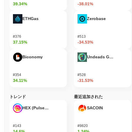
39.34%
-38.01%
RSKインフラストラクチャーフレームワークはアクティブであ
り、最新のアップデートや開発がその継続的な関連性を示してい
ETHGas
Zerobase
ます。最近の数ヶ月間、プロジェクトはスマートコントラクト機
能とビットコインエコシステム内での相互運用性を向上させるこ
とを目的としたアップデートを継続的にリリースしています。フ
#376
#513
レームワークは積極的にメンテナンスされており、GitHubリポジ
37.15%
-34.53%
トリで定期的なコミットやバージョンアップデートが確認できま
す。さらに、RSKインフラストラクチャーフレームワークは、さ
まざまな分散型アプリケーションやプラットフォームとの戦略的
Biconomy
Undeads Games
統合を維持しており、ブロックチェーン分野でのユーティリティ
と採用を強調しています。これらの指標は、スマートコントラク
トとビットコインの相互運用性セクターにおける持続的な活動と
#354
#528
関連性を示しています。
34.11%
-31.53%
RSKインフラストラクチャーフレームワークは誰の
ために設計されていますか？
トレンド
最近追加された
RSKインフラストラクチャーフレームワークは、主に開発者と企
HEX (Pulsechain)
SACOIN
業のために設計されており、彼らが安全でスケーラブルなビット
コイン互換ネットワーク上で分散型アプリケーション（dApps）
やスマートコントラクトを構築し展開できるようにします。ソフ
#143
#9820
トウェア開発キット（SDK）、アプリケーションプログラミング
14.6%
1.24%