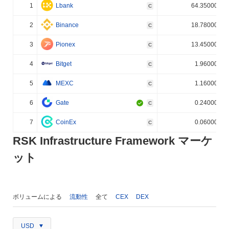
1
Lbank
64.350000%
C
2
Binance
18.780000%
C
3
Pionex
13.450000%
C
4
Bitget
1.960000%
C
5
MEXC
1.160000%
C
6
Gate
0.240000%
C
7
CoinEx
0.060000%
C
RSK Infrastructure Framework マーケ
ット
ボリュームによる
流動性
全て
CEX
DEX
USD