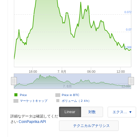
0.072
0.07
0.068
18:00
7. 8月
06:00
12:00
7. 8月
12:00
Price
Price in BTC
マーケットキャップ
ボリューム（２４h）
対数
Linear
エクスポート
詳細なデータは確認してくだ
さい
CoinPaprika API
テクニカルアナリシス