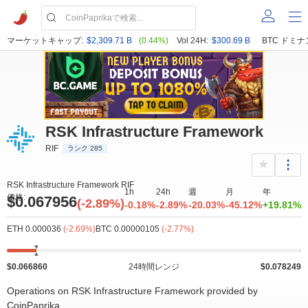
マーケットキャップ:
$2,309.71 B
(0.44%)
Vol 24H:
$300.69 B
BTC ドミナ
RSK Infrastructure Framework
RIF
ランク 285
RSK Infrastructure Framework RIF
1h
24h
週
月
年
価格:
$0.067956
(-2.89%)
-0.18%
-2.89%
-20.03%
-45.12%
+19.81%
ETH 0.000036
(-2.69%)
BTC 0.00000105
(-2.77%)
$0.066860
24時間レンジ
$0.078249
Operations on RSK Infrastructure Framework provided by
CoinPaprika