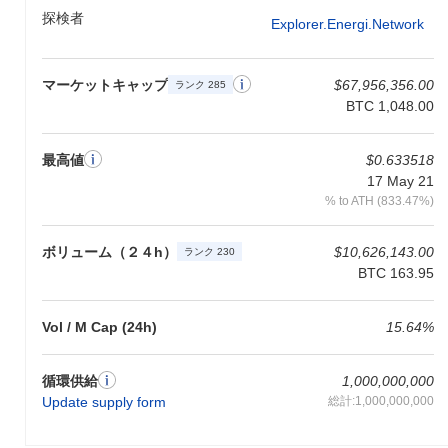
やすさと機能性を向上させるための継続的なコミットメントの一
探検者
Explorer.energi.network
部であり、公式の開発リポジトリやコミュニティのアップデート
を通じて進捗が追跡されています。
マーケットキャップ
$67,956,356.00
ランク 285
RSKインフラストラクチャーフレームワークの特徴
は？
BTC 1,048.00
RSKインフラストラクチャーフレームワークは、ビットコインと
の統合を通じて際立っています。ビットコインネットワークのセ
最高値
$0.633518
キュリティと分散性を活用しながら、スマートコントラクト機能
17 May 21
を提供します。この独自のアプローチにより、RSKは分散型アプ
% to ATH (833.47%)
リケーションのための安全でスケーラブルなプラットフォームを
提供できます。2ウェイペグメカニズムは、ビットコインとRSK
ボリューム（２４h）
$10,626,143.00
ランク 230
間のシームレスな相互運用性を確保し、資産が両ネットワーク間
BTC 163.95
で自由に移動できるようにします。フレームワークのアーキテク
チャは、高速で低コストの取引をサポートし、DeFiや企業ソリュ
ーションなどのさまざまなアプリケーションに適しています。さ
Vol / M Cap (24h)
15.64%
らに、RSKのエコシステムは、業界のリーダーとの強力なパート
ナーシップや成長する開発者コミュニティから恩恵を受けていま
す。これらの要素は、ビットコインのセキュリティとイーサリア
循環供給
1,000,000,000
ム互換のスマートコントラクトを組み合わせた、ブロックチェー
Update supply form
総計:1,000,000,000
ンの風景におけるRSKインフラストラクチャーフレームワークを
独自のプレーヤーとして位置付けています。