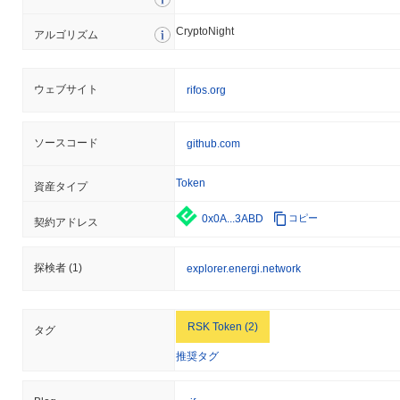
メカニズムに関連するリスクにさらされています。この設定は中
CryptoNight
央集権的なリスクを引き起こす可能性がありますが、チームは連
アルゴリズム
邦メンバーの定期的な監査を行い、分散型の代替手段を模索する
ことでこれを軽減しています。 RSKインフラストラクチャーフレ
ームワークに対する継続的なリスクには、市場のボラティリティ
ウェブサイト
rifos.org
や規制の変化が含まれ、これはブロックチェーン業界では一般的
です。プロジェクトは、透明な開発慣行と定期的なセキュリティ
監査を通じてこれらのリスクを軽減し、プラットフォームのセキ
ソースコード
github.com
ュリティと信頼性を向上させることに注力し続けています。
Token
資産タイプ
RSK Infrastructure Framework (RIF) FAQ –
主要指標と市場分析
0x0A...3ABD
コピー
契約アドレス
RSK Infrastructure Framework (RIF)はどこで購入で
きますか？
探検者
(1)
explorer.energi.network
RSK Infrastructure Framework (RIF)はcentralizedの暗号通貨取引
所で広く利用できます。 最もアクティブなプラットフォームは
RSK Token (2)
タグ
Binance
で、
RIF/USDT
取引ペアは24時間のボリュームが
$1,995,352.00
以上を記録しました。 その他の取引所にはPionex
推奨タグ
とBitgetがあります。