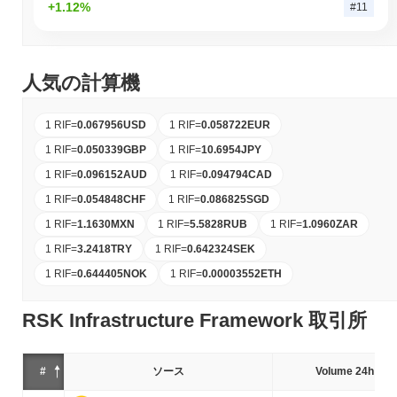
+1.12%
#11
人気の計算機
1 RIF
=
0.067956
USD
1 RIF
=
0.058722
EUR
1 RIF
=
0.050339
GBP
1 RIF
=
10.6954
JPY
1 RIF
=
0.096152
AUD
1 RIF
=
0.094794
CAD
1 RIF
=
0.054848
CHF
1 RIF
=
0.086825
SGD
1 RIF
=
1.1630
MXN
1 RIF
=
5.5828
RUB
1 RIF
=
1.0960
ZAR
1 RIF
=
3.2418
TRY
1 RIF
=
0.642324
SEK
1 RIF
=
0.644405
NOK
1 RIF
=
0.00003552
ETH
RSK Infrastructure Framework 取引所
#
ソース
Volume 24h (%)