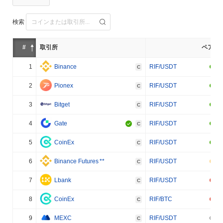
検索
#
取引所
ペア
1
Binance
RIF/USDT
C
2
Pionex
RIF/USDT
C
3
Bitget
RIF/USDT
C
4
Gate
RIF/USDT
C
5
CoinEx
RIF/USDT
C
6
Binance Futures
**
RIF/USDT
C
7
Lbank
RIF/USDT
C
8
CoinEx
RIF/BTC
C
9
MEXC
RIF/USDT
C