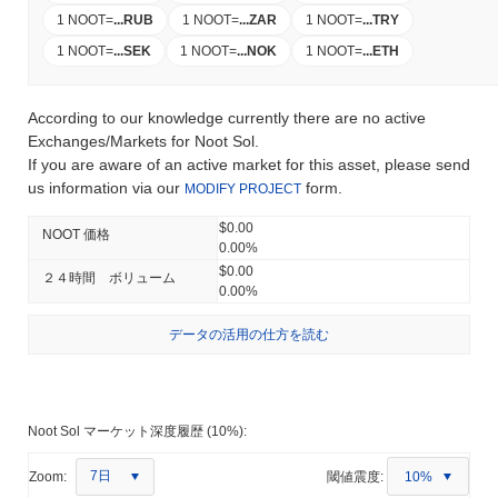
1 NOOT
=
...
RUB
1 NOOT
=
...
ZAR
1 NOOT
=
...
TRY
1 NOOT
=
...
SEK
1 NOOT
=
...
NOK
1 NOOT
=
...
ETH
According to our knowledge currently there are no active
Exchanges/Markets for Noot Sol.
If you are aware of an active market for this asset, please send
us information via our
form.
MODIFY PROJECT
$0.00
NOOT 価格
0.00%
$0.00
２４時間 ボリューム
0.00%
データの活用の仕方を読む
Noot Sol マーケット深度履歴 (10%):
7日
Zoom:
閾値震度:
10%