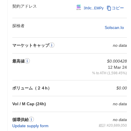
契約アドレス
コピー
3h9c...EMPy
探検者
Solscan.io
マーケットキャップ
no data
最高値
$0.000428
12 Mar 24
% to ATH (1,598.45%)
ボリューム（２４h）
$0.00
Vol / M Cap (24h)
no data
循環供給
no data
Update supply form
総計:420,689,050