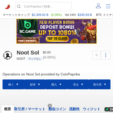
マーケットキャップ:
$2,309.02 B
(0.28%)
Vol 24H:
$345.93 B
BTC ドミナ
Noot Sol
$0.00
(0.00%)
NOOT
ランクなし
Operations on Noot Sol provided by CoinPaprika
稼ぐ
財布
購入
売る
取引所
0
概要
取引所
/
マーケット
類似コイン
流動性
ウィジット