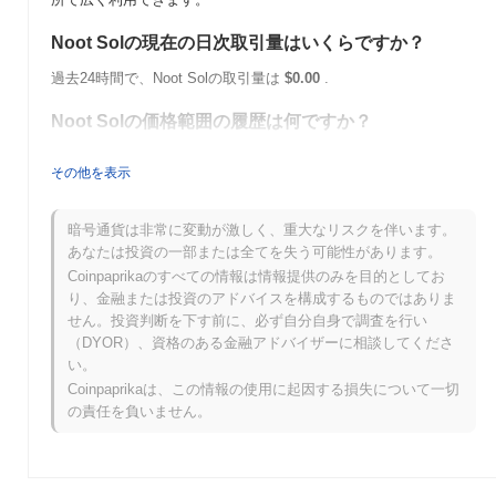
Noot Solの現在の日次取引量はいくらですか？
過去24時間で、Noot Solの取引量は
$0.00
.
Noot Solの価格範囲の履歴は何ですか？
史上最高値（ATH）：
$0.000428
その他を表示
史上最安値（ATL）：
$0.00
Noot Solは現在、ATHより
~94.11%
低く取引されています .
暗号通貨は非常に変動が激しく、重大なリスクを伴います。
あなたは投資の一部または全てを失う可能性があります。
Noot Solは、より広範な暗号市場と比較してどのよ
Coinpaprikaのすべての情報は情報提供のみを目的としてお
うなパフォーマンスですか？
り、金融または投資のアドバイスを構成するものではありま
せん。投資判断を下す前に、必ず自分自身で調査を行い
過去7日間で、Noot Solは
0.00%
上昇し、
0.28%
の上昇を記録した
（DYOR）、資格のある金融アドバイザーに相談してくださ
全体の暗号市場を下回っています。これは、より広範な市場のモ
い。
メンタムと比較して、NOOTの価格アクションにおける一時的な
遅れを示しています。
Coinpaprikaは、この情報の使用に起因する損失について一切
の責任を負いません。