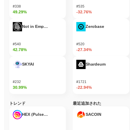
#338
#535
49.29%
-32.76%
Not in Employment, Education, or Training
Zerobase
#540
#520
42.78%
-27.34%
SKYAI
Shardeum
#232
#1721
30.99%
-22.94%
トレンド
最近追加された
HEX (Pulsechain)
SACOIN