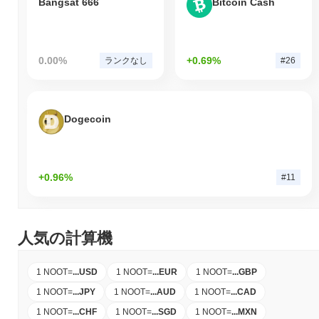
Bangsat 666
Bitcoin Cash
0.00%
+0.69%
ランクなし
#26
Dogecoin
+0.96%
#11
人気の計算機
1 NOOT
=
...
USD
1 NOOT
=
...
EUR
1 NOOT
=
...
GBP
1 NOOT
=
...
JPY
1 NOOT
=
...
AUD
1 NOOT
=
...
CAD
1 NOOT
=
...
CHF
1 NOOT
=
...
SGD
1 NOOT
=
...
MXN