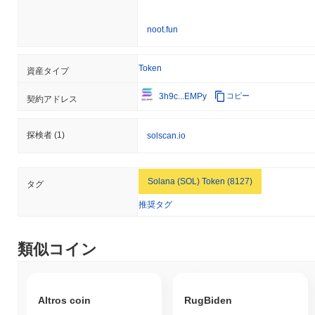
noot.fun
Token
資産タイプ
3h9c...EMPy
コピー
契約アドレス
探検者
(1)
solscan.io
Solana (SOL) Token (8127)
タグ
推奨タグ
類似コイン
Altros coin
RugBiden