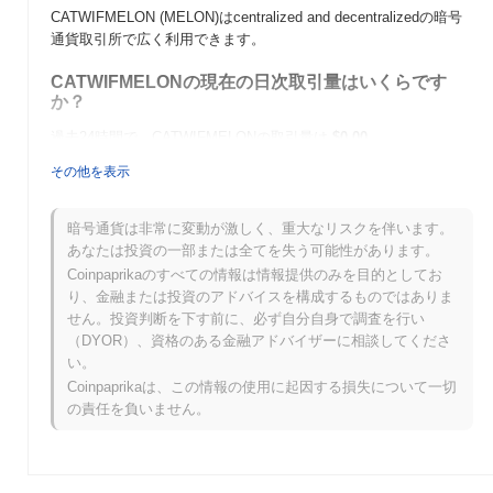
CATWIFMELON (MELON)はcentralized and decentralizedの暗号
通貨取引所で広く利用できます。
CATWIFMELONの現在の日次取引量はいくらです
か？
過去24時間で、CATWIFMELONの取引量は
$0.00
.
その他を表示
CATWIFMELONの価格範囲の履歴は何ですか？
史上最高値（ATH）：
$0.000192
暗号通貨は非常に変動が激しく、重大なリスクを伴います。
史上最安値（ATL）：
$0.00
あなたは投資の一部または全てを失う可能性があります。
Coinpaprikaのすべての情報は情報提供のみを目的としてお
CATWIFMELONは現在、ATHより
~89.21%
低く取引されています
り、金融または投資のアドバイスを構成するものではありま
.
せん。投資判断を下す前に、必ず自分自身で調査を行い
（DYOR）、資格のある金融アドバイザーに相談してくださ
CATWIFMELONは、より広範な暗号市場と比較して
い。
どのようなパフォーマンスですか？
Coinpaprikaは、この情報の使用に起因する損失について一切
過去7日間で、CATWIFMELONは
0.00%
上昇し、
0.72%
の上昇を
の責任を負いません。
記録した全体の暗号市場を下回っています。これは、より広範な
市場のモメンタムと比較して、MELONの価格アクションにおけ
る一時的な遅れを示しています。