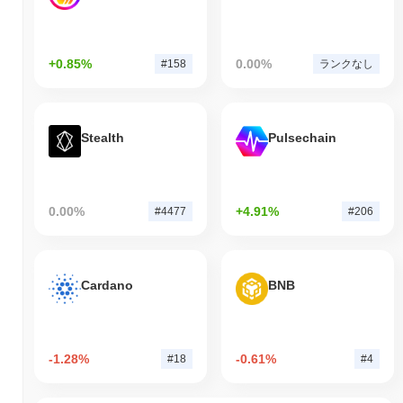
+0.85%
0.00%
#158
ランクなし
Stealth
Pulsechain
0.00%
+4.91%
#4477
#206
Cardano
BNB
-1.28%
-0.61%
#18
#4