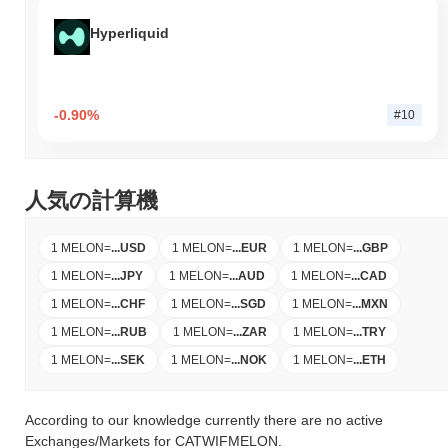
Hyperliquid
-0.90%
#10
人気の計算機
1 MELON
=
...
USD
1 MELON
=
...
EUR
1 MELON
=
...
GBP
1 MELON
=
...
JPY
1 MELON
=
...
AUD
1 MELON
=
...
CAD
1 MELON
=
...
CHF
1 MELON
=
...
SGD
1 MELON
=
...
MXN
1 MELON
=
...
RUB
1 MELON
=
...
ZAR
1 MELON
=
...
TRY
1 MELON
=
...
SEK
1 MELON
=
...
NOK
1 MELON
=
...
ETH
According to our knowledge currently there are no active
Exchanges/Markets for CATWIFMELON.