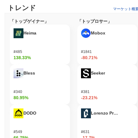
トレンド
マーケット概
「トップゲイナー」
「トップロサー」
Heima
Mobox
#485
#1841
138.33%
-80.71%
Bless
Seeker
#340
#381
80.95%
-23.21%
DODO
Lorenzo Protocol
#549
#631
66.75%
-17.7%