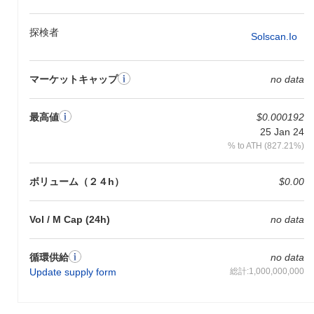
探検者
Solscan.io
マーケットキャップ
no data
最高値
$0.000192
25 Jan 24
% to ATH (827.21%)
ボリューム（２４h）
$0.00
Vol / M Cap (24h)
no data
循環供給
no data
Update supply form
総計:1,000,000,000