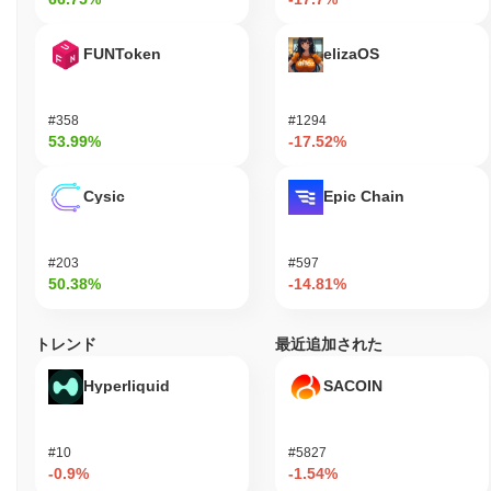
FUNToken
elizaOS
#358
#1294
53.99%
-17.52%
Cysic
Epic Chain
#203
#597
50.38%
-14.81%
トレンド
最近追加された
Hyperliquid
SACOIN
#10
#5827
-0.9%
-1.54%