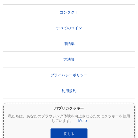
コンタクト
すべてのコイン
用語集
方法論
プライバシーポリシー
利用規約
パプリカクッキー
重要な免責事項：
暗号資産は非常にボラティリティが高く、重大なリスクを伴いま
私たちは、あなたのブラウジング体験を向上させるためにクッキーを使用
す。投資額の一部または全額を失う可能性があります。Coinpaprikaのすべての情報は
しています。
...
More
情報提供のみを目的としており、財務または投資のアドバイスを構成するものではあ
りません。投資判断を行う前に、必ずご自身で調査（DYOR）を行い、資格のあるファ
イナンシャルアドバイザーに相談してください。Coinpaprikaは、この情報の使用に起
閉じる
因するいかなる損失についても責任を負いません。