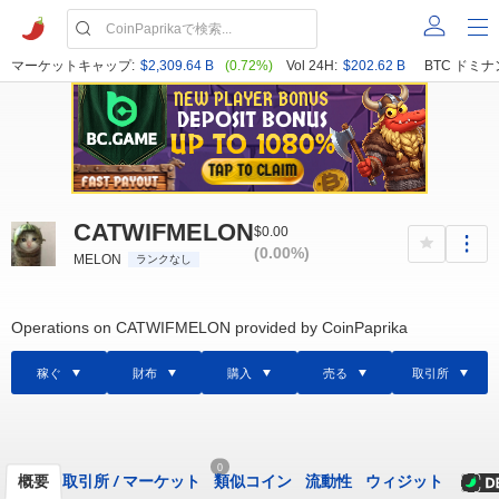
マーケットキャップ:
$2,309.64 B
(0.72%)
Vol 24H:
$202.62 B
BTC ドミナ
CATWIFMELON
$0.00
(0.00%)
MELON
ランクなし
Operations on CATWIFMELON provided by CoinPaprika
稼ぐ
財布
購入
売る
取引所
0
概要
取引所
/
マーケット
類似コイン
流動性
ウィジット