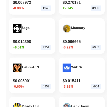
$0.068972
$0.270181
LUKSO (LYX)はどこで購入できますか？
-0.08%
+2.74%
#949
#950
LUKSO (LYX)はcentralizedの暗号通貨取引所で広く利用できま
す。 最もアクティブなプラットフォームは
Kucoin
で、
LYX/USDT
取引ペアは24時間のボリュームが
$28,227.88
以上を記録しまし
Saga
Mansory
た。 その他の取引所には
CoinEx
と
Bitkub
があります。
LUKSOの現在の日次取引量はいくらですか？
$0.014398
$0.006665
過去24時間で、LUKSOの取引量は
$100,482.00
, 前日と比較して
+6.51%
-0.22%
#951
#952
7.64%
の増加を示しています。これは、取引活動の短期的な増加
を示唆しています。
LUKSOの価格範囲の履歴は何ですか？
TOESCOIN
WazirX
史上最高値（ATH）：
$11.62
史上最安値（ATL）：
$0.178046
$0.005901
$0.015411
-0.65%
-3.92%
#952
#954
LUKSOは現在、ATHより
~98.28%
低く取引されています .
LUKSOの現在の時価総額はいくらですか？
LUKSOの時価総額は約
$6,062,346.00
、市場規模で世界第948位に
Milady Cult Coin
BabyBoomToken