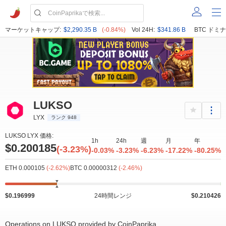
マーケットキャップ:
$2,290.35 B
(-0.84%)
Vol 24H:
$341.86 B
BTC ドミナ
LUKSO
LYX
ランク 948
LUKSO LYX 価格:
1h
24h
週
月
年
$0.200185
(-3.23%)
-0.03%
-3.23%
-6.23%
-17.22%
-80.25%
ETH 0.000105
(-2.62%)
BTC 0.00000312
(-2.46%)
$0.196999
24時間レンジ
$0.210426
Operations on LUKSO provided by CoinPaprika