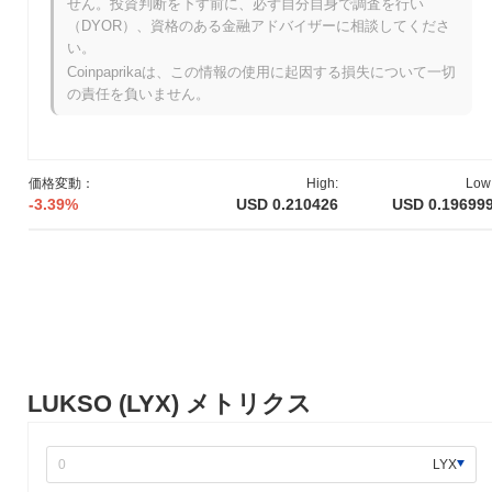
せん。投資判断を下す前に、必ず自分自身で調査を行い
います。
（DYOR）、資格のある金融アドバイザーに相談してくださ
LUKSOはいつ、どのように始まりましたか？
い。
Coinpaprikaは、この情報の使用に起因する損失について一切
LUKSOは2020年3月に創設者のMarjorie Hernandezと共同創設者
の責任を負いません。
でブロックチェーンの専門家であるFabian Vogelstellerがホワイト
ペーパーを発表したことで始まりました。この文書は、クリエイ
ティブ産業とデジタルライフスタイルアプリケーションに焦点を
当てた新しいブロックチェーンエコシステムのビジョンを概説し
価格変動：
High:
Low
ています。プロジェクトは2021年6月にLUKSO Testnetとして知
-3.39%
USD 0.210426
USD 0.19699
られるテストネットを立ち上げ、開発者がプラットフォームの機
能を試すことを可能にしました。 メインネットの立ち上げは2021
年11月に行われ、完全に運用可能なブロックチェーンへの移行を
示しました。初期の開発努力は、デジタル資産、アイデンティテ
ィ、社会的相互作用のための分散型インフラストラクチャの構築
に集中していました。LUKSOトークンの初期配布は、公平なロー
ンチモデルを通じて行われ、初期採用者やコミュニティメンバー
にトークンへの公平なアクセスを確保することを目指しました。
これらの基盤的なステップは、LUKSOの成長とエコシステムの確
LUKSO (LYX) メトリクス
立の舞台を整えました。
LUKSOの今後はどうなりますか？
LYX
公式のアップデートによると、LUKSOは2023年第4四半期を目指