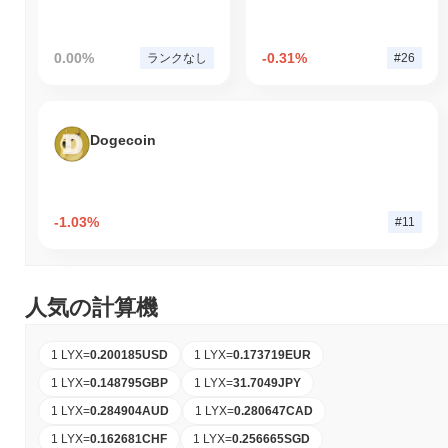
0.00%
-0.31%
ランクなし
#26
Dogecoin
-1.03%
#11
人気の計算機
1 LYX
=
0.200185
USD
1 LYX
=
0.173719
EUR
1 LYX
=
0.148795
GBP
1 LYX
=
31.7049
JPY
1 LYX
=
0.284904
AUD
1 LYX
=
0.280647
CAD
1 LYX
=
0.162681
CHF
1 LYX
=
0.256665
SGD