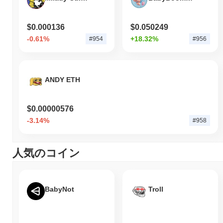
ランクされています。この数字は、30 283 651のLYXトークンの
流通供給量に基づいて計算されています。
$0.000136
$0.050249
LUKSOは、より広範な暗号市場と比較してどのよう
-0.61%
+18.32%
#954
#956
なパフォーマンスですか？
過去7日間で、LUKSOは
6.23%
下落し、
0.84%
の下落を記録した
全体の暗号市場を下回っています。これは、より広範な市場のモ
メンタムと比較して、LYXの価格アクションにおける一時的な遅
ANDY ETH
れを示しています。
$0.00000576
-3.14%
#958
人気のコイン
BabyNot
Troll