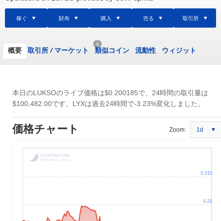
稼ぐ
財布
購入
売る
取引所
6
概要
取引所
/
マーケット
類似コイン
流動性
ウィジット
本日のLUKSOのライブ価格は
$0.200185
で、24時間の取引量は
$100,482.00
です。LYXは過去24時間で-3.23%変化しました。
価格チャート
Zoom:
1d
0.215
0.21