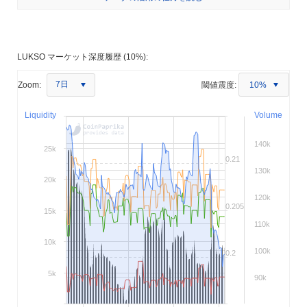
LUKSO マーケット深度履歴 (10%):
7日
Zoom:
閾値震度:
10%
Liquidity
Volume
140k
25k
0.21
130k
20k
120k
0.205
15k
110k
10k
100k
0.2
5k
90k