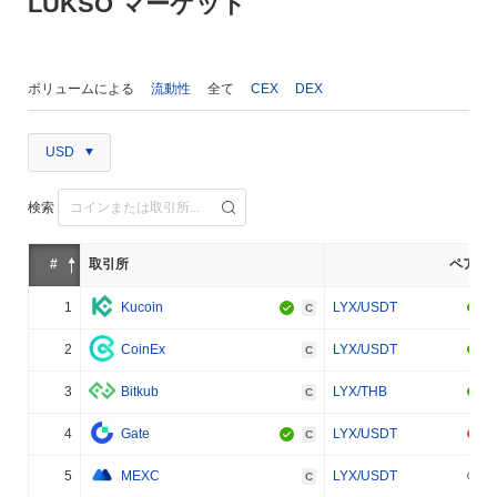
LUKSO マーケット
ボリュームによる
流動性
全て
CEX
DEX
USD
検索
#
取引所
ペア
1
Kucoin
LYX/USDT
C
2
CoinEx
LYX/USDT
C
3
Bitkub
LYX/THB
C
4
Gate
LYX/USDT
C
5
MEXC
LYX/USDT
C