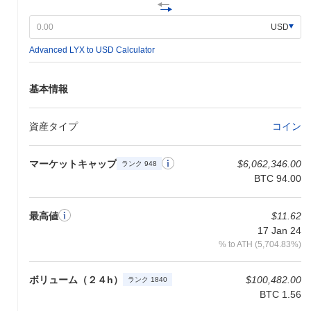
してメインネットの立ち上げを準備しています。このアップグレ
ードは、プラットフォームのスケーラビリティとパフォーマンス
USD
を向上させ、分散型アプリケーションのためのより堅牢なエコシ
Advanced LYX to USD Calculator
ステムを可能にすることに焦点を当てています。さらに、LUKSO
はさまざまなパートナーとの統合に取り組んでおり、ブロックチ
ェーン空間内でのリーチとユーティリティを拡大することを目指
基本情報
しています。特定のパートナーシップは今後数ヶ月で発表される
予定です。ガバナンスの決定も議題に上がっており、コミュニテ
ィの投票がプラットフォームの将来の方向性を形作ることを計画
資産タイプ
コイン
しています。これらのマイルストーンは、ユーザーエクスペリエ
ンスを向上させ、活気あるエコシステムを育成することを目指し
ており、進捗は公式チャンネルを通じて追跡されます。
マーケットキャップ
$6,062,346.00
ランク 948
BTC 94.00
LUKSOの特徴は何ですか？
LUKSOは、ブロックチェーン技術とクリエイティブ産業の交差点
最高値
$11.62
に特化した独自の焦点を持つことで際立っています。特にデジタ
17 Jan 24
ルファッション、ゲーム、ソーシャルメディアの領域においてで
% to ATH (5,704.83%)
す。Layer 1ブロックチェーンとして構築されたLUKSOは、スケ
ーラビリティと効率を向上させる新しいコンセンサスメカニズム
を採用しており、高スループットと低遅延の取引を可能にしてい
ボリューム（２４h）
$100,482.00
ランク 1840
ます。 このプラットフォームは、ライフスタイルセクターに特化
BTC 1.56
した分散型アプリケーション（dApps）の作成をサポートする独