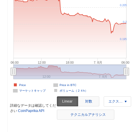
0.205
0.2
0.195
06:00
12:00
18:00
7. 8月
06:00
12:00
7. 8月
Price
Price in BTC
マーケットキャップ
ボリューム（２４h）
対数
Linear
エクスポート
詳細なデータは確認してくだ
さい
CoinPaprika API
テクニカルアナリシス