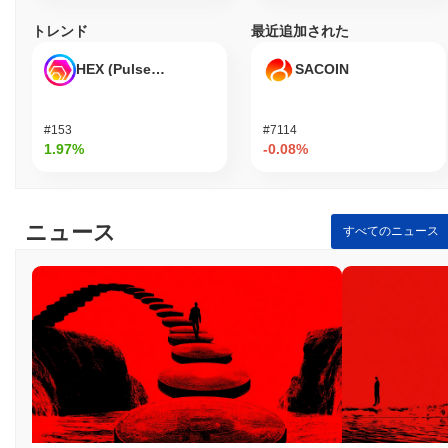
ンを作成しています。たとえば、ユニバーサルパブリックプロフ
ァイルやLUKSOトークン標準などです。 さらに、プロジェクト
トレンド
最近追加された
はアクティブなガバナンス構造を維持しており、進行中の提案や
コミュニティ投票が分散化とユーザーの関与へのコミットメント
HEX (Pulsechain)
SACOIN
を反映しています。これらの指標は、ブロックチェーンおよび分
散型アプリケーションセクターにおけるLUKSOの継続的な関連性
を支持し、さまざまな産業に大きな影響を与える可能性を示して
#153
#7114
います。
1.97%
-0.08%
LUKSOは誰のために設計されていますか？
LUKSOは、ファッション、ゲーム、ライフスタイル産業の開発者
ニュース
すべてのニュース
やクリエイターのために設計されており、彼らがユーザーエクス
ペリエンスを向上させる分散型アプリケーションやデジタル資産
を構築できるようにしています。ソフトウェア開発キット
（SDK）やアプリケーションプログラミングインターフェース
（API）など、革新的なソリューションの作成を促進するための
強力なツールとリソースを提供しています。 バリデーターや流動
性提供者などの二次参加者は、ステーキングやガバナンスメカニ
ズムを通じて関与し、ネットワークのセキュリティや意思決定プ
ロセスに貢献します。この協力的な環境は、ユーザーがデジタル
アイデンティティや資産を作成、取引、管理できる多様なエコシ
ステムを育成し、LUKSOの使命である物理的世界とデジタル世界