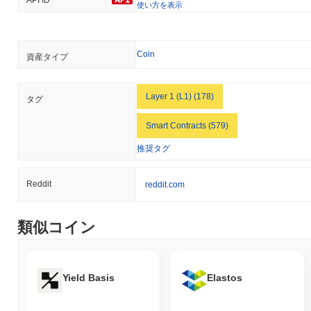
ワークに寄与しています。
使い方を表示
LUKSOは何か論争やリスクに直面していますか？
LUKSOは、主にブロックチェーンエコシステム全体の課題に関連
Coin
資産タイプ
するいくつかのリスクに直面しています。これには、規制の監視
や市場のボラティリティが含まれます。ブロックチェーンとライ
フスタイルアプリケーションの交差点に焦点を当てたプロジェク
Layer 1 (L1) (178)
タグ
トとして、世界中の規制当局からの注目を集める空間で運営され
ています。この監視は、コンプライアンスや運営の調整に関連す
Smart Contracts (579)
るリスクを引き起こす可能性があります。 技術的リスクに関し
て、LUKSOは定期的な監査や堅牢なスマートコントラクト開発の
推奨タグ
実践に焦点を当てるなど、さまざまなセキュリティ対策を実施し
ています。チームはまた、発生する可能性のあるガバナンスの争
Reddit
reddit.com
いに対処するためにコミュニティと連携し、意思決定プロセスの
透明性を確保しています。 LUKSOにとっての継続的なリスクに
は、市場の変動やその運営に影響を与える可能性のある規制の変
類似コイン
更が含まれます。チームは、継続的な開発、コミュニティの関
与、セキュリティとコンプライアンスのベストプラクティスの遵
守を通じて、これらのリスクを軽減するために積極的に取り組ん
でいます。
Yield Basis
Elastos
LUKSO (LYX) FAQ – 主要指標と市場分析