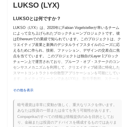
LUKSO (LYX)
LUKSOとは何ですか？
LUKSO（LYX）は、2020年にFabian Vogelstellerが率いるチーム
によって立ち上げられたブロックチェーンプロジェクトです。彼
はEthereumでの業績で知られています。このプロジェクトは、ク
リエイティブ産業と新興のデジタルライフスタイルのニーズに応
えるために作られ、技術、ファッション、デザインの交差点に焦
点を当てています。 このプロジェクトは独自のLayer 1ブロック
チェーン上で運営されており、プルーフ・オブ・ステークのコン
センサスメカニズムを利用して、クリエイティブ経済に特化した
スマートコントラクトや分散型アプリケーションを可能にしてい
ます。ネイティブトークンであるLYXは、取引手数料、ステーキ
ング、LUKSOエコシステム内でのガバナンスなど、複数の目的に
使用されます。 LUKSOは、ブロックチェーン技術をファッショ
その他を表示
ンやライフスタイルセクターと統合する独自のアプローチで際立
っており、非代替性トークン（NFT）や分散型アプリケーション
暗号通貨は非常に変動が激しく、重大なリスクを伴います。
を通じてデジタル所有権とアイデンティティを促進しています。
あなたは投資の一部または全てを失う可能性があります。
このポジショニングは、クリエイターと消費者の両方を力づける
Coinpaprikaのすべての情報は情報提供のみを目的としてお
ことを目指しており、デジタル資産と分散型アイデンティティソ
り、金融または投資のアドバイスを構成するものではありま
リューションの進化する風景において重要なプレーヤーとなって