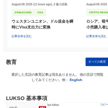
のギャップを埋めることに沿っています。
August 06 2026
(11 hours ago)
,
3 最小読取
August 06 2026
LUKSOはどのように保護されていますか？
STABLECOINS
VISA
CRYPTO REGUL
LUKSOはプルーフ・オブ・ステーク（PoS）コンセンサスメカニ
ウェスタンユニオン、ドル送金を瞬
ロシア、暗
ズムを採用しており、バリデーターが取引を確認し、ネットワー
時にVisa支出力に変換
小売購入者は
クの整合性を維持する責任を負っています。バリデーターは、ス
テークするLYXの量に基づいて新しいブロックを提案し、検証す
記事全体を読む
記事全体を読む
るために選ばれます。このステーキングモデルは、ネットワーク
を保護するだけでなく、参加者が誠実に行動するようにインセン
ティブを与えます。なぜなら、悪意のある行動や正しく検証でき
なかった場合には、ステークされたトークンがスラッシュ（部分
的に没収）される可能性があるからです。 プロトコルは、認証と
データ整合性を確保するために楕円曲線デジタル署名アルゴリズ
教育
すべての教育
ム（ECDSA）などの暗号技術を利用しています。これにより、取
引が安全に署名され、他のネットワーク参加者によって検証可能
選択した言語の教育記事は現在ありません。 他の言語で閲覧
になります。 インセンティブの整合性は、ネットワークへの参加
してみてください。例：
English
.
に対してバリデーターに配布されるステーキング報酬を通じて達
成され、積極的な関与を促進します。さらに、LUKSOは、ステー
クホルダーが意思決定プロセスに参加できるガバナンスメカニズ
ムを実装しており、ネットワークのレジリエンスと適応性をさら
LUKSO 基本事項
に高めています。定期的な監査とマルチクライアントの多様性へ
の注力も、LUKSOネットワークの全体的なセキュリティフレーム
コピー
lyx-lukso
API ID