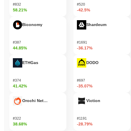
ムの開発や方向性に影響を与える提案に投票することができま
#832
#520
す。 開発者にとって、LUKSOは革新的なアプリケーションを構
58.21%
-42.5%
築するためのツールやリソースを提供し、ブロックチェーンのユ
ニークな機能を活用します。これには、ソフトウェア開発キット
Biconomy
Shardeum
（SDK）やさまざまなユースケースに特化したdAppsの作成を促
進する統合機能へのアクセスが含まれます。エコシステムは、
LYXを受け入れるさまざまなウォレットやマーケットプレイスも
#387
#1691
サポートしており、ユーザーや開発者にとってのユーティリティ
44.85%
-36.17%
を向上させています。全体として、LUKSOは取引、ガバナンス、
アプリケーション開発のための多目的な環境を提供します。
ETHGas
DODO
LUKSOはまだ活動中または関連性がありますか？
LUKSOは、最近の開発やコミュニティの関与を通じて活動を続け
#374
#697
ています。2023年9月、プロジェクトはLUKSOメインネットの立
41.42%
-35.07%
ち上げを発表し、その進化における重要なマイルストーンを示し
ました。このアップグレードは、特にファッション、ゲーム、デ
ジタルアイデンティティの領域における分散型アプリケーション
Orochi Network
Viction
のためのプラットフォームの能力を向上させることに焦点を当て
ています。 LUKSOエコシステムは成長を続けており、ブロック
チェーン空間におけるその関連性を強調するさまざまなパートナ
#322
#1191
ーシップや統合があります。特に、LUKSOはブランドや開発者と
38.68%
-28.79%
協力して、そのユニークな機能を活用した革新的なソリューショ