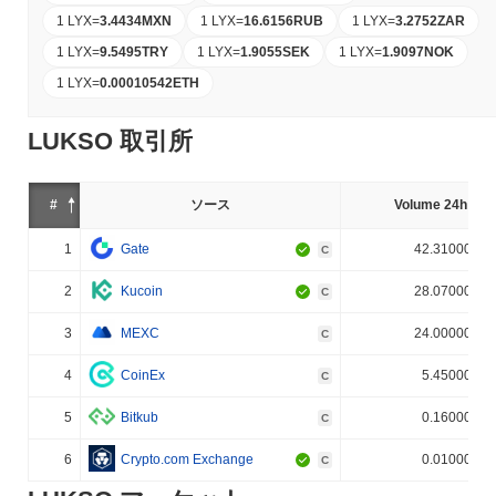
1 LYX
=
3.4434
MXN
1 LYX
=
16.6156
RUB
1 LYX
=
3.2752
ZAR
1 LYX
=
9.5495
TRY
1 LYX
=
1.9055
SEK
1 LYX
=
1.9097
NOK
1 LYX
=
0.00010542
ETH
LUKSO 取引所
#
ソース
Volume 24h (%)
1
Gate
42.310000%
C
2
Kucoin
28.070000%
C
3
MEXC
24.000000%
C
4
CoinEx
5.450000%
C
5
Bitkub
0.160000%
C
6
Crypto.com Exchange
0.010000%
C