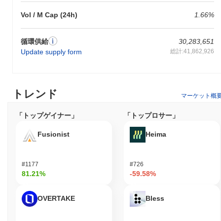
自のアーキテクチャを特徴としており、開発者が現実の資産とシ
Vol / M Cap (24h)
1.66%
ームレスに統合された革新的なソリューションを構築できるよう
にしています。LUKSOは相互運用性も重視しており、他のブロッ
クチェーンや従来のシステムとの簡単な接続を可能にしていま
循環供給
30,283,651
す。これはターゲットオーディエンスにとって重要です。 さら
Update supply form
総計:41,862,926
に、LUKSOのエコシステムには、ファッションやゲーム産業のさ
まざまなブランドやプロジェクトとのパートナーシップが含まれ
ており、活気あるコミュニティを育成し、そのユーティリティを
向上させています。ガバナンスモデルはコミュニティの参加を奨
トレンド
励し、ステークホルダーがプラットフォームの進化に声を持つこ
マーケット概
とを保証しています。これらの要素は、LUKSOをブロックチェー
ンの風景における独自のプレーヤーとして位置づけ、クリエイテ
「トップゲイナー」
「トップロサー」
ィブな専門家や産業のニーズに特化しています。
Fusionist
Heima
LUKSOで何ができますか？
LYXトークンは、LUKSOエコシステム内で複数の実用的なユーテ
#1177
#726
ィリティを提供します。主に取引手数料に使用され、ユーザーが
81.21%
-59.58%
価値を送信し、LUKSOブロックチェーン上に構築された分散型ア
プリケーション（dApps）と相互作用することを可能にします。
LYXの保有者はステーキングに参加でき、ネットワークのセキュ
OVERTAKE
Bless
リティを確保し、報酬の機会を得ることができます。さらに、
LYXの保有者はガバナンス活動に参加し、LUKSOプラットフォー