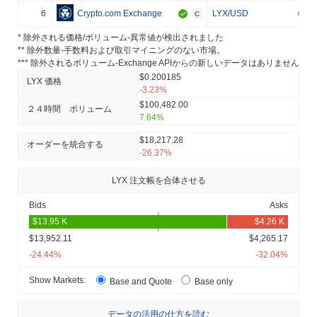
6
Crypto.com Exchange
LYX/USD
C
* 除外される価格/ボリューム-異常値が検出されました
** 除外数量-手数料および取引マイニングのない市場。
*** 除外されるボリューム-Exchange APIからの新しいデータはありません
$0.200185
LYX 価格
-3.23%
$100,482.00
２４時間 ボリューム
7.64%
$18,217.28
オーダーを統合する
-26.37%
LYX 注文帳を合体させる
Bids
Asks
$13,952.11
$4,265.17
-24.44%
-32.04%
Show Markets:
Base and Quote
Base only
データの活用の仕方を読む