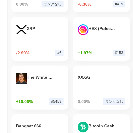
0.00%
-6.36%
ランクなし
#419
XRP
HEX (Pulsechain)
-2.90%
+1.97%
#6
#153
The White Bull
XXXAi
+16.06%
0.00%
#5459
ランクなし
Bangsat 666
Bitcoin Cash