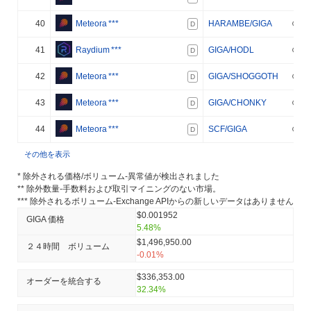
40
Meteora
***
HARAMBE/GIGA
D
41
Raydium
***
GIGA/HODL
D
42
Meteora
***
GIGA/SHOGGOTH
D
43
Meteora
***
GIGA/CHONKY
D
44
Meteora
***
SCF/GIGA
D
その他を表示
* 除外される価格/ボリューム-異常値が検出されました
** 除外数量-手数料および取引マイニングのない市場。
*** 除外されるボリューム-Exchange APIからの新しいデータはありません
$0.001952
GIGA 価格
5.48%
$1,496,950.00
２４時間 ボリューム
-0.01%
$336,353.00
オーダーを統合する
32.34%