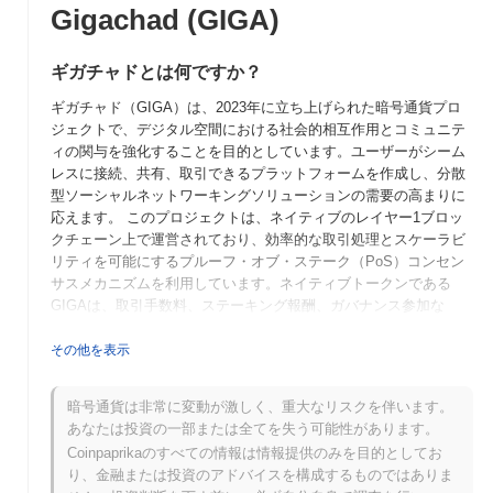
Gigachad (GIGA)
ギガチャドとは何ですか？
ギガチャド（GIGA）は、2023年に立ち上げられた暗号通貨プロ
ジェクトで、デジタル空間における社会的相互作用とコミュニテ
ィの関与を強化することを目的としています。ユーザーがシーム
レスに接続、共有、取引できるプラットフォームを作成し、分散
型ソーシャルネットワーキングソリューションの需要の高まりに
応えます。 このプロジェクトは、ネイティブのレイヤー1ブロッ
クチェーン上で運営されており、効率的な取引処理とスケーラビ
リティを可能にするプルーフ・オブ・ステーク（PoS）コンセン
サスメカニズムを利用しています。ネイティブトークンである
GIGAは、取引手数料、ステーキング報酬、ガバナンス参加な
ど、複数の目的に使用され、保有者がプラットフォームの開発や
意思決定プロセスに影響を与えることを可能にします。 ギガチャ
その他を表示
ドは、ソーシャルネットワーキングとブロックチェーン技術を融
合させる独自の焦点を持ち、ユーザー体験と関与を優先するコミ
暗号通貨は非常に変動が激しく、重大なリスクを伴います。
ュニティ主導のエコシステムを育成することで際立っています。
あなたは投資の一部または全てを失う可能性があります。
この革新的なアプローチにより、ギガチャドは分散型アプリケー
Coinpaprikaのすべての情報は情報提供のみを目的としてお
ションの進化する風景において重要なプレーヤーとして位置付け
り、金融または投資のアドバイスを構成するものではありま
られ、ユーザーが一つのプラットフォーム内で社会的なつながり