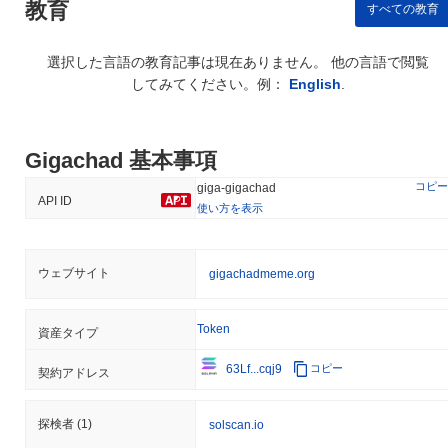
教育
問題に対処しました。 さらに、ギガチャドは、特定の法域がその
すべての教育
地域の法律への準拠を疑問視した際に、規制上の課題に直面しま
した。これに対して、チームは法的専門家と連携し、規制の遵守
選択した言語の教育記事は現在ありません。 他の言語で閲覧
を確保し、ホワイトペーパーを更新してコンプライアンス措置を
してみてください。例：
English
.
反映させました。 ギガチャドにとっての継続的なリスクには、市
場のボラティリティやブロックチェーン空間で一般的な潜在的な
セキュリティ脆弱性が含まれます。これらのリスクを軽減するた
めに、プロジェクトは堅牢なセキュリティ監査プログラムを確立
Gigachad 基本事項
し、定期的な更新とコミュニティ関与イニシアティブを通じて透
明性を維持しています。
コピー
giga-gigachad
API ID
使い方を表示
Gigachad (GIGA) FAQ – 主要指標と市場分析
ウェブサイト
Gigachad (GIGA)はどこで購入できますか？
gigachadmeme.org
Gigachad (GIGA)はcentralizedの暗号通貨取引所で広く利用でき
ます。 最もアクティブなプラットフォームは
Coinbase
で、
Token
資産タイプ
GIGA/USD
取引ペアは24時間のボリュームが
$87,809.68
以上を記
録しました。 その他の取引所には
Kraken
と
Gate
があります。
63Lf...cqj9
コピー
契約アドレス
Gigachadの現在の日次取引量はいくらですか？
探検者
(1)
solscan.io
過去24時間で、Gigachadの取引量は
$1,496,950.00
, 前日と比較