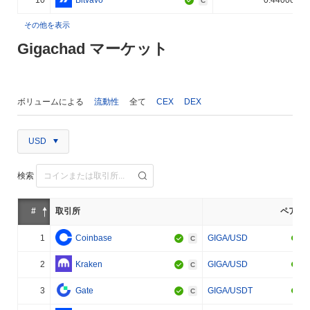
C
その他を表示
Gigachad マーケット
ボリュームによる
流動性
全て
CEX
DEX
USD
検索
#
取引所
ペア
1
Coinbase
GIGA/USD
C
2
Kraken
GIGA/USD
C
3
Gate
GIGA/USDT
C