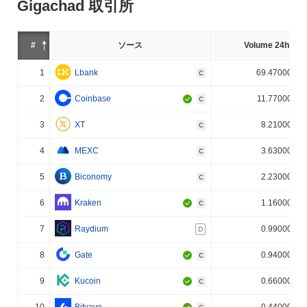
Gigachad 取引所
#
ソース
Volume 24h (%)
1
Lbank
69.470000%
C
2
Coinbase
11.770000%
C
3
XT
8.210000%
C
4
MEXC
3.630000%
C
5
Biconomy
2.230000%
C
6
Kraken
1.160000%
C
7
Raydium
0.990000%
D
8
Gate
0.940000%
C
9
Kucoin
0.660000%
C
10
Bitvavo
0.440000%