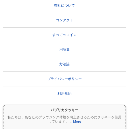
弊社について
コンタクト
すべてのコイン
用語集
方法論
プライバシーポリシー
利用規約
パプリカクッキー
重要な免責事項：
暗号資産は非常にボラティリティが高く、重大なリスクを伴いま
私たちは、あなたのブラウジング体験を向上させるためにクッキーを使用
す。投資額の一部または全額を失う可能性があります。Coinpaprikaのすべての情報は
しています。
...
More
情報提供のみを目的としており、財務または投資のアドバイスを構成するものではあ
りません。投資判断を行う前に、必ずご自身で調査（DYOR）を行い、資格のあるファ