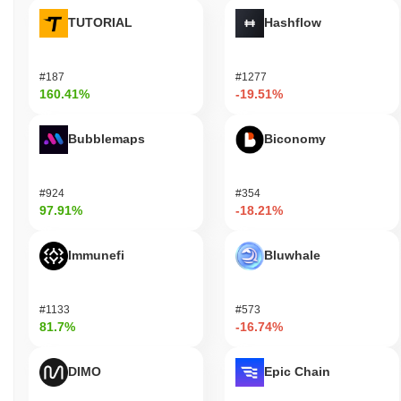
全体の機能性を向上させます。プラットフォームは、GIGAを取
TUTORIAL
Hashflow
引やその他の特定の機能に使用するためのさまざまなウォレット
やマーケットプレイスをサポートし、ユーザーと開発者の両方に
とって活気ある環境を作り出します。全体として、GIGAはギガ
#187
#1277
チャドコミュニティ内での関与と革新を促進する重要な役割を果
160.41%
-19.51%
たしています。
ギガチャドはまだ活動中または関連性があります
Bubblemaps
Biconomy
か？
ギガチャドは、2023年9月に発表された最近のガバナンス提案を
通じて活動を続けており、エコシステムのスケーラビリティとユ
#924
#354
ーザー体験の向上に焦点を当てています。プロジェクトは、取引
97.91%
-18.21%
効率を改善するための新機能を導入した最新バージョンのリリー
スが2023年8月に行われるなど、開発の更新が安定して行われて
Immunefi
Bluwhale
います。 市場での存在感に関しては、ギガチャドは複数の主要な
取引所に上場しており、コミュニティからの継続的な関心を反映
した一貫した取引量を維持しています。さらに、プロジェクトは
#1133
#573
ブロックチェーン分野の主要なプレーヤーとのパートナーシップ
81.7%
-16.74%
を確立し、その関連性をさらに強化しています。 これらの指標
は、ギガチャドが暗号セクター内での重要性を維持し、開発とコ
ミュニティの関与に対するコミットメントを示しています。アク
DIMO
Epic Chain
ティブなガバナンスと定期的な更新は、ギガチャドが関連性を維