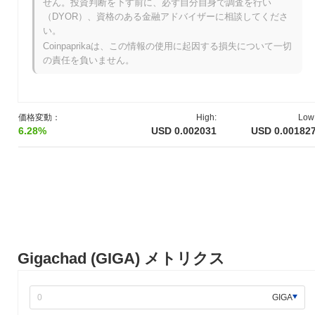
せん。投資判断を下す前に、必ず自分自身で調査を行い
と金融の機会を求めるニーズに応えています。
（DYOR）、資格のある金融アドバイザーに相談してくださ
ギガチャドはいつ、どのように始まりましたか？
い。
Coinpaprikaは、この情報の使用に起因する損失について一切
ギガチャドは2022年4月に設立チームがホワイトペーパーを発表
の責任を負いません。
し、プロジェクトのビジョンと技術的枠組みを概説したことから
始まりました。2022年7月にはテストネットが立ち上げられ、開
発者や初期採用者がその機能を試すことができました。このフェ
ーズは、公式な立ち上げ前にフィードバックを収集し、プラット
価格変動：
High:
Low
フォームを洗練させるために重要でした。 メインネットは2022年
6.28%
USD 0.002031
USD 0.00182
10月に稼働を開始し、プロジェクトが完全に運用可能なブロック
チェーンに移行しました。初期の開発は、分散型アプリケーショ
ンをサポートし、ユーザーの関与を高める堅牢なエコシステムの
構築に焦点を当てました。ギガチャドトークンの初期配布は、
2022年11月に公正なローンチモデルを通じて行われ、参加者に公
平なアクセスを保証し、コミュニティ主導のアプローチを促進し
ました。 これらの基盤的なステップは、ギガチャドの暗号通貨空
間における存在を確立し、継続的な開発とコミュニティの成長の
舞台を整えました。
Gigachad (GIGA) メトリクス
ギガチャドの今後はどうなりますか？
公式のアップデートによると、ギガチャドは2024年第1四半期に
GIGA
予定されている重要なプロトコルアップグレードの準備を進めて