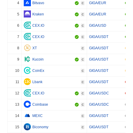
4
Bitvavo
GIGA/EUR
C
5
Kraken
GIGA/EUR
C
6
CEX.IO
GIGA/USD
C
7
CEX.IO
GIGA/USDT
C
8
XT
GIGA/USDT
C
9
Kucoin
GIGA/USDT
C
10
CoinEx
GIGA/USDT
C
11
Lbank
GIGA/USDT
C
12
CEX.IO
GIGA/USDC
C
13
Coinbase
GIGA/USDC
C
14
MEXC
GIGA/USDT
C
15
Biconomy
GIGA/USDT
C