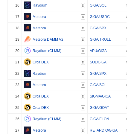
16
Raydium
GIGA/SOL
D
17
Meteora
GIGA/USDC
D
18
Meteora
GIGA/SPX
D
19
Meteora DAMM V2
GIGA/TROLL
D
20
Raydium (CLMM)
APU/GIGA
D
21
Orca DEX
SOL/GIGA
D
22
Raydium
GIGA/SPX
D
23
Meteora
GIGA/SOL
D
24
Orca DEX
SIGMA/GIGA
D
25
Orca DEX
GIGA/GOAT
D
26
Raydium (CLMM)
GIGA/ELON
D
27
Meteora
RETARDIO/GIGA
D