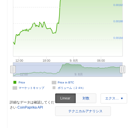
0.00192
0.00188
0.00184
12:00
18:00
9. 8月
06:00
12:00
9. 8月
Price
Price in BTC
マーケットキャップ
ボリューム（２４h）
対数
Linear
エクスポート
詳細なデータは確認してくだ
さい
CoinPaprika API
テクニカルアナリシス