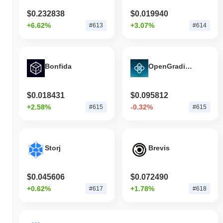
$0.232838
$0.019940
+6.62%
+3.07%
#613
#614
Bonfida
OpenGradient
$0.018431
$0.095812
+2.58%
-0.32%
#615
#615
Storj
Brevis
$0.045606
$0.072490
+0.62%
+1.78%
#617
#618