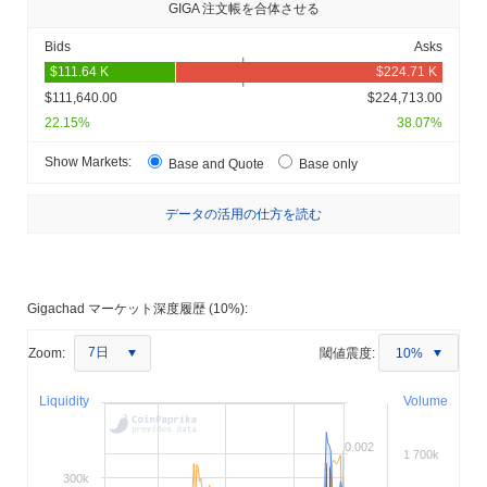
GIGA 注文帳を合体させる
Bids
Asks
$111,640.00
$224,713.00
22.15%
38.07%
Show Markets:
Base and Quote
Base only
データの活用の仕方を読む
Gigachad マーケット深度履歴 (10%):
7日
Zoom:
閾値震度:
10%
Liquidity
Volume
0.002
1 700k
300k