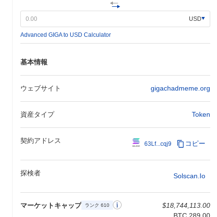
おり、スケーラビリティとパフォーマンスの向上を目指していま
す。このアップグレードでは、ユーザー体験と取引効率を改善す
USD
るための新機能が導入される予定です。さらに、チームは今後数
Advanced GIGA to USD Calculator
ヶ月で発表される予定の戦略的パートナーシップに取り組んでお
り、これによりギガチャドのエコシステムとユーザーベースがさ
らに拡大することが期待されています。これらの取り組みは、コ
基本情報
ミュニティの関与とガバナンスの強化を強調する広範なロードマ
ップの一部であり、進捗は公式チャネルを通じて追跡されていま
す。今後のマイルストーンは、ギガチャドの市場での地位を固
ウェブサイト
gigachadmeme.org
め、ユーザーにとっての有用性を高めることを目指しています。
ギガチャドの特徴は何ですか？
資産タイプ
Token
ギガチャドは、従来のブロックチェーンソリューションと比較し
て、取引スループットを向上させ、レイテンシを低減する革新的
契約アドレス
コピー
63Lf...cqj9
なレイヤー2（L2）アーキテクチャを通じて際立っています。こ
の設計は、高度なシャーディング技術を活用し、取引の並列処理
を可能にし、スケーラビリティを大幅に改善します。さらに、ギ
探検者
ガチャドは、プルーフ・オブ・ステークと委任プルーフ・オブ・
Solscan.io
ステークを組み合わせた独自のコンセンサスメカニズムを取り入
れており、取引の検証におけるセキュリティと効率を確保してい
ます。 エコシステムは、他のブロックチェーンネットワークとの
マーケットキャップ
$18,744,113.00
ランク 610
シームレスな相互作用を促進するクロスチェーン機能に焦点を当
BTC 289.00