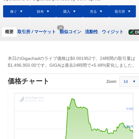
稼ぐ
財布
購入
売る
取引所
16
概要
取引所
/
マーケット
類似コイン
流動性
ウィジット
本日のGigachadのライブ価格は
$0.001952
で、24時間の取引量は
$1,496,950.00
です。GIGAは過去24時間で+5.48%変化しました。
価格チャート
Zoom:
1d
0.002
0.00196