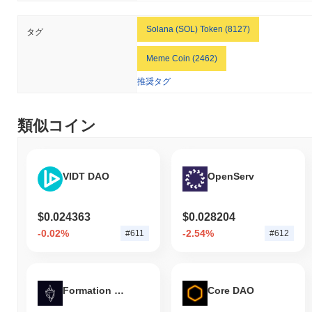
して
0.01%
の減少を示しています。これは、取引活動の短期的な
減少を示唆しています。
Solana (SOL) Token (8127)
タグ
Gigachadの価格範囲の履歴は何ですか？
Meme Coin (2462)
史上最高値（ATH）：
$0.095283
推奨タグ
史上最安値（ATL）：
$0.00001221
Gigachadは現在、ATHより
~97.95%
低く取引されています そして
類似コイン
ATLから
+69,313%
上昇しています。
Gigachadの現在の時価総額はいくらですか？
Gigachadの時価総額は約
$18,744,113.00
、市場規模で世界第609
VIDT DAO
OpenServ
位にランクされています。この数字は、9 604 136 902のGIGAト
ークンの流通供給量に基づいて計算されています。
$0.024363
$0.028204
Gigachadは、より広範な暗号市場と比較してどのよ
-0.02%
-2.54%
#611
#612
うなパフォーマンスですか？
過去7日間で、Gigachadは
1.62%
上昇し、
0.01%
の上昇を記録した
全体の暗号市場を上回っています。これは、より広範な市場のモ
Formation Finance
Core DAO
メンタムと比較して、GIGAの価格アクションにおける強いパフ
ォーマンスを示しています。