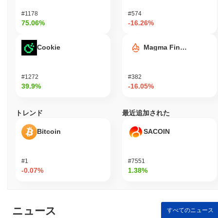
持するだけでなく、ユーザーベースの要求に応じて進化している
ことを示唆しています。
#1178
#574
75.06%
-16.26%
ギガチャドは誰のために設計されていますか？
ギガチャドは、暗号通貨空間の消費者や愛好者を主な対象として
Cookie
Magma Finance
設計されており、コミュニティ主導の価値を体現するユニークな
デジタル資産と関与できるようにしています。ユーザーフレンド
リーなウォレットやコミュニティ関与プラットフォームなどのツ
#1272
#382
ールとリソースを提供し、エコシステム内での参加と相互作用を
39.9%
-16.05%
促進します。 開発者やコンテンツクリエイターなどの二次的な参
加者は、ギガチャドのインフラを活用してアプリケーションを構
トレンド
最近追加された
築し、さまざまなイニシアティブを通じてコミュニティに貢献で
きます。これには、コラボレーションや革新の機会が含まれ、付
Bitcoin
SACOIN
加価値サービスや体験を創出することが可能です。ギガチャド
は、包括的な環境を育成することで、ユーザーがデジタル通貨と
ブロックチェーン技術の進化する風景に積極的に参加できるよう
#1
#7551
にすることを目指しています。
-0.07%
1.38%
ギガチャドはどのように保護されていますか？
ギガチャドは、バリデーターが取引を確認し、ネットワークの整
合性を維持する責任を負うプルーフ・オブ・ステーク（PoS）コ
ニュース
すべてのニュース
ンセンサスメカニズムを使用しています。バリデーターは、ギガ