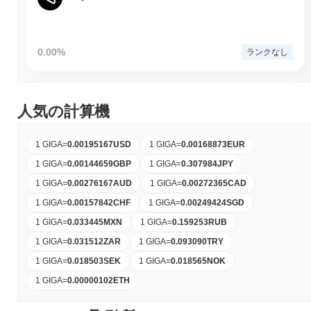
0.00%
ランクなし
人気の計算機
1 GIGA
=
0.00195167
USD
1 GIGA
=
0.00168873
EUR
1 GIGA
=
0.00144659
GBP
1 GIGA
=
0.307984
JPY
1 GIGA
=
0.00276167
AUD
1 GIGA
=
0.00272365
CAD
1 GIGA
=
0.00157842
CHF
1 GIGA
=
0.00249424
SGD
1 GIGA
=
0.033445
MXN
1 GIGA
=
0.159253
RUB
1 GIGA
=
0.031512
ZAR
1 GIGA
=
0.093090
TRY
1 GIGA
=
0.018503
SEK
1 GIGA
=
0.018565
NOK
1 GIGA
=
0.00000102
ETH