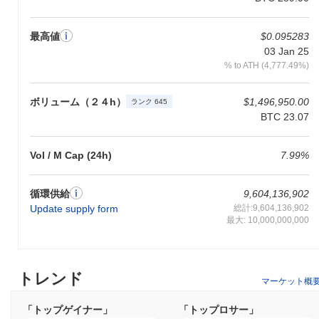
てることでさらに豊かになっています。これにより、SDKやAPI
などの開発者ツールの強力なセットが提供され、開発プロセスが
最高値
$0.095283
簡素化され、エコシステム内での分散型アプリケーション
03 Jan 25
（dApps）の作成が奨励されます。 ギガチャドはまた、トークン
保有者がプロトコルのアップグレードやエコシステムのイニシア
% to ATH (4,777.49%)
ティブに関する意思決定プロセスに参加できるように、コミュニ
ティガバナンスを強調しています。ブロックチェーン分野の主要
ボリューム（２４h）
$1,496,950.00
ランク 645
なプレーヤーとの戦略的パートナーシップは、その可視性と有用
BTC 23.07
性を高め、ギガチャドを分散型金融とブロックチェーン技術の進
化する風景における重要な貢献者として位置付けています。
Vol / M Cap (24h)
7.99%
ギガチャドで何ができますか？
GIGAトークンは、ギガチャドエコシステム内で複数の実用的な
循環供給
9,604,136,902
用途を持っています。主に取引手数料に使用され、ユーザーが価
Update supply form
総計:9,604,136,902
値を送信し、プラットフォーム上に構築された分散型アプリケー
最大: 10,000,000,000
ション（dApps）と相互作用することを可能にします。GIGAの保
有者は、ネットワークを保護し、ステーキングメカニズムに応じ
て報酬の機会を提供するステーキングに参加できます。さらに、
GIGAの保有者は、ガバナンス提案や投票に参加する能力を持
トレンド
マーケット概
ち、プロジェクトの将来の方向性に影響を与えることができま
す。 開発者にとって、ギガチャドはdAppsを構築し、既存のシス
「トップゲイナー」
「トップロサー」
テムと統合するためのツールとリソースを提供し、エコシステム