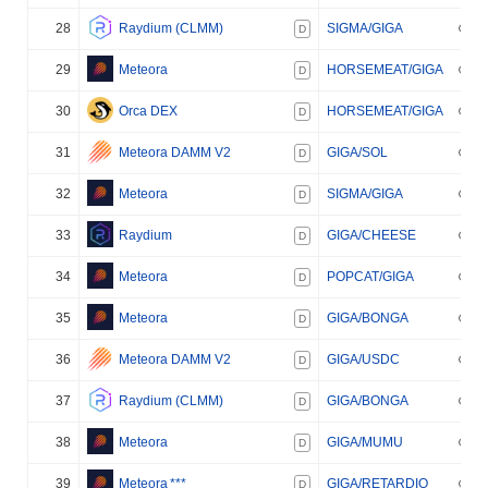
28
Raydium (CLMM)
SIGMA/GIGA
D
29
Meteora
HORSEMEAT/GIGA
D
30
Orca DEX
HORSEMEAT/GIGA
D
31
Meteora DAMM V2
GIGA/SOL
D
32
Meteora
SIGMA/GIGA
D
33
Raydium
GIGA/CHEESE
D
34
Meteora
POPCAT/GIGA
D
35
Meteora
GIGA/BONGA
D
36
Meteora DAMM V2
GIGA/USDC
D
37
Raydium (CLMM)
GIGA/BONGA
D
38
Meteora
GIGA/MUMU
D
39
Meteora
***
GIGA/RETARDIO
D