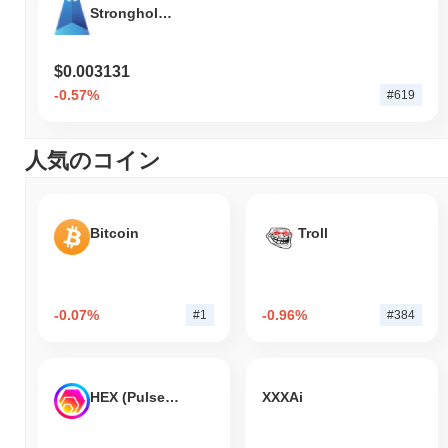
Stronghold Token
$0.003131
-0.57%
#619
人気のコイン
Bitcoin
Troll
-0.07%
-0.96%
#1
#384
HEX (Pulsechain)
XXXAi