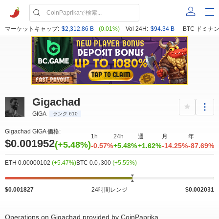
マーケットキャップ:
$2,312.86 B
(0.01%)
Vol 24H:
$94.34 B
BTC ドミナン
400k
0
0.00175
0.00205
1 200k
1 800k
Gigachad
GIGA
ランク 610
Gigachad GIGA 価格:
1h
24h
週
月
年
$0.001952
(+5.48%)
-0.57%
+5.48%
+1.62%
-14.25%
-87.69%
ETH 0.00000102
(+5.47%)
BTC 0.0
300
(+5.55%)
7
$0.001827
24時間レンジ
$0.002031
Operations on Gigachad provided by CoinPaprika