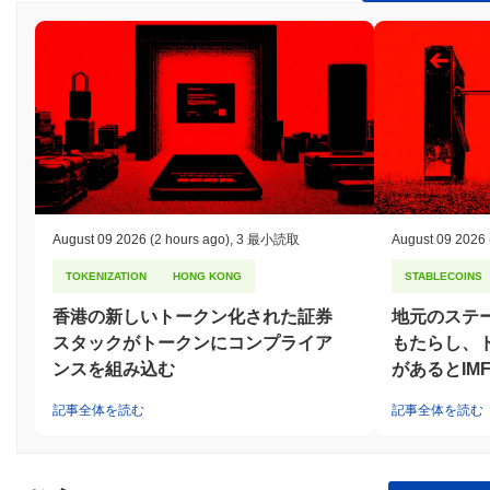
チャドトークンの一定量をステークする必要があり、これにより
彼らの利益がネットワークのセキュリティと安定性と一致しま
す。プロトコルは、取引が安全に署名され、検証されることを保
証するために、楕円曲線デジタル署名アルゴリズム（ECDSA）を
使用しています。 誠実な行動を奨励し、ネットワークを保護する
ために、バリデーターはコンセンサスプロセスへの参加に対して
ステーキング報酬を受け取ります。逆に、悪意のある行動やプロ
トコルルールに従わない場合は、ステークされたトークンの一部
が没収されるスラッシングが発生する可能性があります。ネット
ワークは、定期的なセキュリティ監査と、意思決定におけるコミ
ュニティの関与を可能にする堅牢なガバナンスプロセスを通じて
August 09 2026
(2 hours ago)
,
3 最小読取
August 09 2026
さらに保護されています。これらのメカニズムは、ギガチャドネ
ットワークのレジリエンスとセキュリティに寄与しています。
TOKENIZATION
HONG KONG
STABLECOINS
ギガチャドは何か論争やリスクに直面しましたか？
香港の新しいトークン化された証券
地元のステ
スタックがトークンにコンプライア
もたらし、
ギガチャドは、設立以来、コミュニティガバナンスの争いと規制
の監視に関連するいくつかの論争に直面してきました。2023年初
ンスを組み込む
があるとIM
頭には、プロジェクトの透明性と意思決定プロセスに関する懸念
記事全体を読む
記事全体を読む
が生じ、提案されたアップグレードを巡ってコミュニティ内で分
裂が起こりました。チームは、利害関係者がプロジェクトの開発
に対してより明確に意見を述べることができるように、より構造
化された投票メカニズムを実装することでこれらのガバナンスの