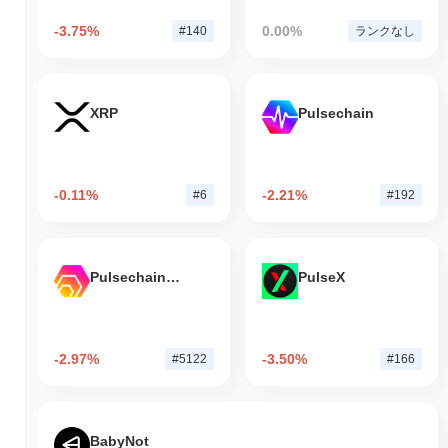
-3.75%
0.00%
#140
ランクなし
XRP
Pulsechain
-0.11%
-2.21%
#6
#192
Pulsechain Bridged HEX (Pulsechain)
PulseX
-2.97%
-3.50%
#5122
#166
BabyNot