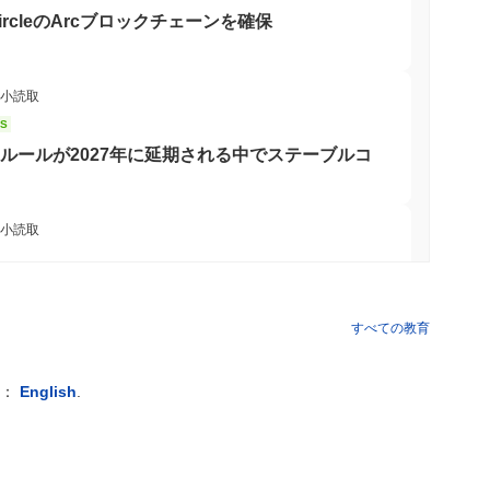
rcleのArcブロックチェーンを確保
新を促進します。プラットフォームは、特定の機能のために
ケットプレイスをサポートしており、ユーザー体験とアクセシビリ
保有者、開発者がそのエコシステム内で積極的に関与できる包括
最小読取
NS
のルールが2027年に延期される中でステーブルコ
ミュニティエンゲージメントイニシアチブを通じて活動を続けて
ることを目的とした新機能を導入することでエコシステムの強化
ォームで存在感を維持しており、一貫した取引量が投資家からの
ディアでも活動しており、コミュニティと交流し、アップデート
最小読取
。最近のガバナンス提案が提出され、コミュニティメンバーが意
のコミットメントを反映しています。 さらに、ダークロードは
ら離れることなく暗号をステーキングできるよう
ックチェーンエコシステム内でのユーティリティと統合を強化し
性を支持しており、ダークロードが活動しているだけでなく、ユ
すべての教育
 最小読取
例：
English
.
り、ブロックチェーン技術を取り入れたユニークなゲーム体験に
、ステーキングを50%に制限するためにバリデ
やゲーム内資産などのツールやリソースを提供し、エコシステム
と提案
エイターなどの二次的な参加者は、ダークロードのAPIやSDK
革新に貢献できます。さらに、バリデーターはネットワークの整