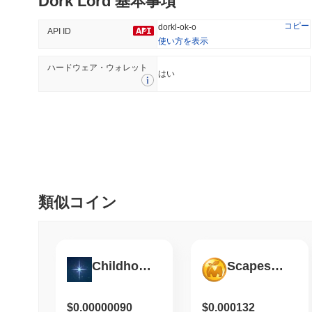
Dork Lord 基本事項
52.81%
-14.11%
コピー
dorkl-ok-o
API ID
使い方を表示
ハードウェア・ウォレット
トレンド
最近追加された
はい
Hyperliquid
SACOIN
#10
#5509
-2.94%
-3.7%
類似コイン
Childhoods End
ScapesMania
$0.00000090
$0.000132