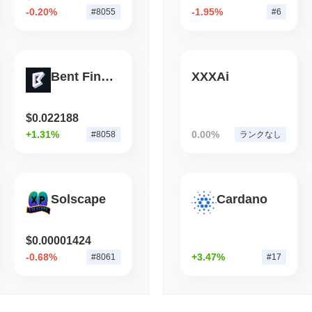
はまた、潜在的な紛争や懸念に対処するためにコミュニティの関与
-0.20%
-1.95%
#8055
#6
られるようにしています。
August 05 2026
(1 day ago)
,
3 最
Dork Lord (DORKL) FAQ – 主要指標と市場分析
TOKENIZATION
BLACKROCK
ブラックロック、3110
Bent Finance
XXXAi
Dork Lord (DORKL)はどこで購入できますか？
Dork Lord (DORKL)はcentralizedの暗号通貨取引所で広く利用
(Ethereum)で、DORKL/WETH取引ペアは24時間のボリュームが
$75.
$0.022188
+1.31%
0.00%
#8058
ランクなし
Dork Lordの現在の日次取引量はいくらですか？
過去24時間で、Dork Lordの取引量は
$75.87
, 前日と比較して
97.52
唆しています。
Solscape
Cardano
Dork Lordの価格範囲の履歴は何ですか？
史上最高値（ATH）：
$0.022294
$0.00001424
史上最安値（ATL）：
$0.00
-0.68%
+3.47%
#8061
#17
Dork Lordは現在、ATHより
~99.52%
低く取引されています .
Dork Lordは、より広範な暗号市場と比較してどの