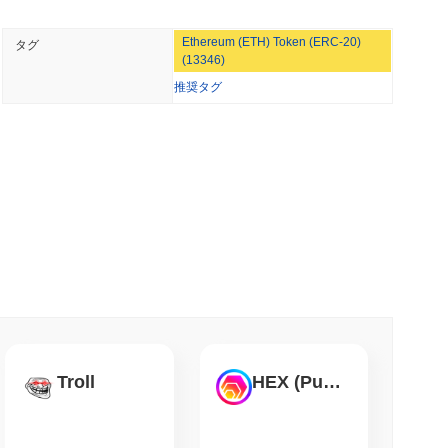
の持続可能性を確保するためのガバナンスやステーキングメカニ
 最小読取
ースの間で創造性と協力を促進する包括的な環境を作ることを目
Ethereum (ETH) Token (ERC-20)
タグ
ウォレット向けにS&P 500全体をオンチェーン
(13346)
推奨タグ
トワークの整合性を維持する責任を負うプルーフ・オブ・ステー
 最小読取
では、参加者がトークンをステークしてバリデーターになること
でセキュリティが向上します。プロトコルは、認証とデータ整合
）などの高度な暗号技術を利用しています。 バリデーターへの
oinの74億ドルをChainlinkに移行、LayerZeroの流
ーキング報酬を通じて調整され、悪意のある行動やトランザクシ
課されます。この二重のアプローチは、誠実な参加を促し、ネッ
ィ対策には、定期的な監査や、利害関係者がプロトコルの変更を
クライアント実装の多様性は、潜在的な脆弱性に対する耐性をさ
小読取
保証します。
トコインETF保有を削減し、ステークされたイ
に増加
に関する著名な論争に直面しました。このインシデントでは、ス
失が発生しました。チームは迅速に対応し、影響を受けたコント
小読取
のパッチを実装しました。さらに、影響を受けたユーザーへの補
Troll
HEX (Pulsechain)
トを示しました。 継続的なリスクに関して、ダークロードは市
クチェーン空間に共通する課題です。これらのリスクを軽減する
ェーンに到達、Q2の成長が1.5%に減速
定の透明性を含む積極的なアプローチを採用しています。チーム