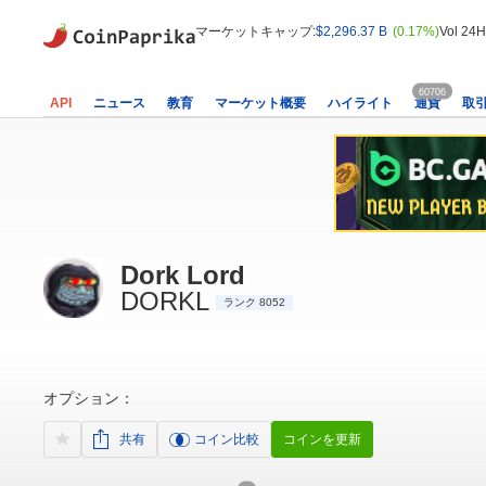
マーケットキャップ:
$2,296.37 B
(0.17%)
Vol 24H
60706
API
ニュース
教育
マーケット概要
ハイライト
通貨
取
Dork Lord
DORKL
ランク 8052
オプション：
共有
コイン比較
コインを更新