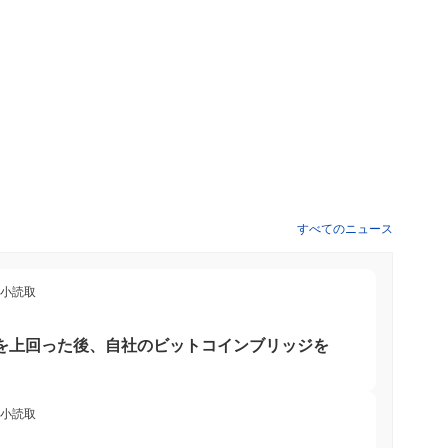
ブロックチェーンプラットフォームとの戦略的パートナーシップ
ステムとユーザーベースを拡大します。ガバナンスの決定も議題に
おり、今後の開発優先事項を決定します。これらのマイルストー
上させることを目的としています。
て、トランザクションスループットを向上させ、レイテンシを低
この設計は、高度なシャーディング技術を活用し、トランザクシ
。さらに、ダークロードは、プルーフ・オブ・ステークと委任ガ
ており、コミュニティが意思決定プロセスに積極的に参加できる
ーション開発を促進するためのSDKやAPIなど、強力な開発者
すべてのニュース
、さまざまなブロックチェーンネットワーク間のクロスチェーン
号空間の確立されたプロジェクトとの戦略的パートナーシップ
プリケーションへのアクセスを提供します。これらの要素は、進
最小読取
に寄与し、開発者とユーザーの両方にとって先進的なソリューシ
ームを上回った後、自社のビットコインブリッジを
なユーティリティを提供します。主に取引や手数料に使用され、ユ
s）と相互作用することを可能にします。DORKLの保有者は、ネ
最小読取
参加できます。さらに、DORKLは保有者にガバナンス提案や投
できます。 開発者にとって、ダークロードはdAppsや統合を