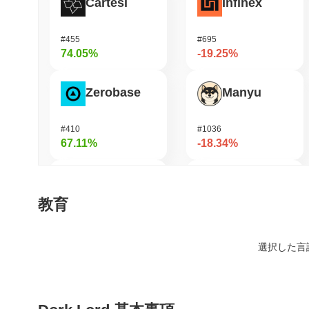
Cartesi
Infinex
#455
#695
74.05%
-19.25%
Zerobase
Manyu
#410
#1036
67.11%
-18.34%
Hashflow
Pirate Nation Token
教育
#1609
#802
65.14%
-15.07%
選択した言
Biconomy
LAB
#437
#1108