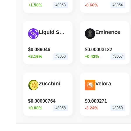
+1.58%
-0.66%
#8053
#8054
Liquid Staking Matic (PoS)
Eminence
$0.089046
$0.00003132
+3.16%
+0.43%
#8056
#8057
Zucchini
Velora
$0.00000764
$0.000271
+0.08%
-3.24%
#8058
#8060