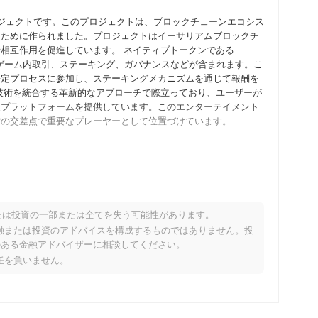
プロジェクトです。このプロジェクトは、ブロックチェーンエコシス
るために作られました。プロジェクトはイーサリアムブロックチ
相互作用を促進しています。 ネイティブトークンである
、ゲーム内取引、ステーキング、ガバナンスなどが含まれます。こ
決定プロセスに参加し、ステーキングメカニズムを通じて報酬を
技術を統合する革新的なアプローチで際立っており、ユーザーが
型プラットフォームを提供しています。このエンターテイメント
貨の交差点で重要なプレーヤーとして位置づけています。
ビジョンと技術的枠組みを概説したホワイトペーパーを発表しま
者や初期採用者がプラットフォームの機能を試すことができるよ
022年9月にメインネットを立ち上げ、ブロックチェーンエコ
チェーン技術を統合したユニークなゲーム体験の創出に焦点を当
たは投資の一部または全てを失う可能性があります。
ードトークンの初期配布は、2022年10月に公正なローンチモ
り、金融または投資のアドバイスを構成するものではありません。投
参加者がトークンを取得できるようになりました。これらの基盤
のある金融アドバイザーに相談してください。
ステムの確立の舞台を整えました。
責任を負いません。
パフォーマンスを向上させることを目的とした重要なプロトコル
ます。このアップグレードでは、ユーザー体験と取引効率を改善