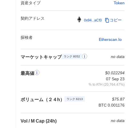
資産タイプ
Token
契約アドレス
コピー
0x94...aCf3
探検者
Etherscan.io
no data
マーケットキャップ
ランク 8052
$0.022294
最高値
07 Sep 23
% to ATH (20,764.47%)
$75.87
ボリューム（２４h）
ランク 6213
BTC 0.001176
no data
Vol / M Cap (24h)