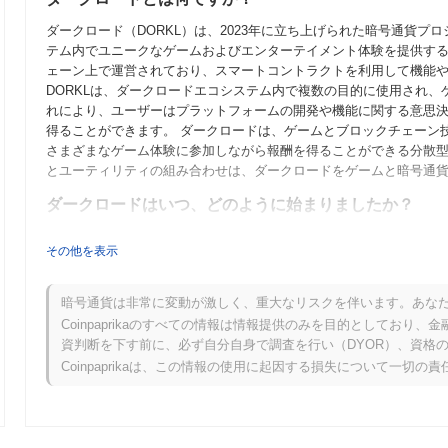
ダークロード（DORKL）は、2023年に立ち上げられた暗号通貨
テム内でユニークなゲームおよびエンターテイメント体験を提供す
ェーン上で運営されており、スマートコントラクトを利用して機能や
DORKLは、ダークロードエコシステム内で複数の目的に使用され
れにより、ユーザーはプラットフォームの開発や機能に関する意思
得ることができます。 ダークロードは、ゲームとブロックチェーン
さまざまなゲーム体験に参加しながら報酬を得ることができる分散
とユーティリティの組み合わせは、ダークロードをゲームと暗号通
ダークロードはいつ、どのように始まりましたか？
ダークロードは2022年3月に発足し、創設チームがプロジェクトの
その他を表示
した。プロジェクトは2022年6月にテストネットを立ち上げ、開発
うにしました。テストネットフェーズが成功した後、ダークロードは2
システムへの公式な参入を果たしました。 初期の開発は、ブロック
暗号通貨は非常に変動が激しく、重大なリスクを伴います。あな
て、多様なユーザーベースを引き付けることを目指しました。ダークロ
Coinpaprikaのすべての情報は情報提供のみを目的としてお
デルを通じて行われ、従来の資金調達方法に伴う障壁なしに広範な
資判断を下す前に、必ず自分自身で調査を行い（DYOR）、資格
的なステップは、ダークロードの成長とコミュニティ主導のエコシ
Coinpaprikaは、この情報の使用に起因する損失について一切の
ダークロードの今後はどうなりますか？
公式のアップデートによると、ダークロードはスケーラビリティと
アップグレードを準備しており、2024年第1四半期に予定されてい