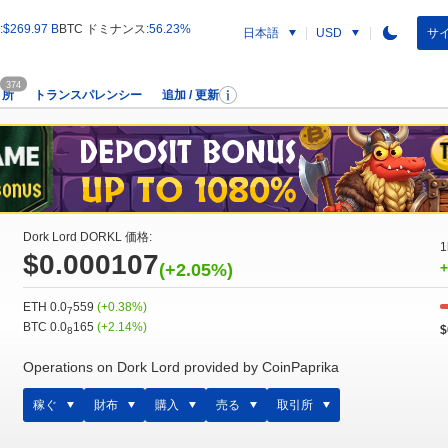
:
$269.97 B
BTC ドミナンス:
56.23%
日本語
サイ
USD
374
引所
トランスパレンシー
追加 / 更新
Dork Lord DORKL 価格:
1
$0.000107
(+2.05%)
+
ETH 0.0
559
(+0.38%)
7
BTC 0.0
165
(+2.14%)
$
8
Operations on Dork Lord provided by CoinPaprika
稼ぐ
財布
購入
売る
取引所