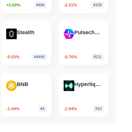
を強調し、利害関係者がプロジェクトの進化に関与し、情報を得
+2.69%
-2.51%
#408
#159
小読取
億ドルの欧州現金ファンドをイーサリアム上に展開
Stealth
Pulsechain
できます。 最もアクティブなプラットフォームはUniswap V2
87
以上を記録しました。
-0.03%
-0.76%
#4440
#211
%
の減少を示しています。これは、取引活動の短期的な減少を示
BNB
Hyperliquid
-1.44%
-2.94%
#4
#10
ようなパフォーマンスですか？