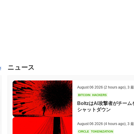
するための新機能が導入されます。さらに、ダークロードは主要な
を目指しており、2024年上半期に最終決定される予定で、エコシ
上がっており、2024年第2四半期にコミュニティ投票が計画されて
ンは、ダークロードの市場での地位を強化し、全体的な機能性を向
ダークロードの特徴は何ですか？
ダークロードは、従来のブロックチェーンソリューションと比較し
減する革新的なレイヤー2アーキテクチャによって際立っています。
ョンの並列処理を可能にし、スケーラビリティを大幅に改善します
バナンスを組み合わせた独自のコンセンサスメカニズムを取り入れ
ニュース
ようにしています。 エコシステムには、シームレスな統合とアプリケ
要
ツールが揃っています。ダークロードは相互運用性も重視しており
相互作用を可能にし、そのユーティリティを向上させています。暗
は、エコシステムをさらに強化し、ユーザーに多様なサービスやア
August 06 2026
(2 hours ago)
,
3 
化するブロックチェーンの風景におけるダークロードの独自の役割
BITCOIN
HACKERS
ョンとして位置づけています。
BoltzはAI攻撃者がチ
ダークロードで何ができますか？
シャットダウン
DORKLトークンは、ダークロードエコシステム内で複数の実用的
ーザーが価値を送信し、さまざまな分散型アプリケーション（dApp
August 06 2026
(4 hours ago)
,
3 
ットワークを保護しながら報酬を得る機会を提供するステーキングに
CIRCLE
TOKENIZATION
票に参加する能力を与え、プロジェクトの方向性に影響を与えることが