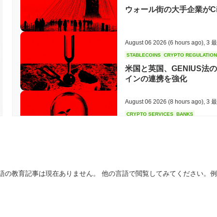
ウォール街の大手企業がCi
構築するためのツールやリソースを提供し、エコシステム内での革
DORKLを使用することを容易にするさまざまなウォレットやマー
ティを向上させています。全体として、ダークロードはユーザー、
的なフレームワークを提供します。
August 06 2026
(6 hours ago)
,
3 
ダークロードはまだ活動中または関連性がありますか？
STABLECOINS
CRYPTO REGULATIO
米国と英国、GENIUS法
ダークロードは、2023年9月に発表された最近のアップデートやコ
インの連携を強化
います。プロジェクトは、ユーザー体験とセキュリティを向上させ
に注力しています。さらに、ダークロードは複数の取引プラットフ
継続的な関心を示しています。 プロジェクトはまた、ソーシャルメ
August 06 2026
(8 hours ago)
,
3 
を共有することで、暗号空間での関連性をさらに強固にしています
CRYPTO SERVICES
BANKS
思決定プロセスに参加できるようになっており、分散型ガバナンスへ
BNYは機関がその保管か
他のプロジェクトとのパートナーシップを確立し、より広範なブロ
にしたい
ています。これらの指標は、暗号通貨セクター内での継続的な関連
ーザーのニーズに応えるために進化していることを示しています。
August 05 2026
(20 hours ago)
,
3
ダークロードは誰のために設計されていますか？
語の教育記事は現在ありません。 他の言語で閲覧してみてください。
ETHEREUM
DEFI
ダークロードは、消費者やゲーマーを主な対象として設計されてお
イーサリアムの研究者たち
参加できるようにしています。ユーザーフレンドリーなウォレット
ーター報酬を焼却したい
内でのシームレスな相互作用を促進します。 開発者やコンテンツクリ
を活用してゲーム体験を構築・強化し、プラットフォームの成長と