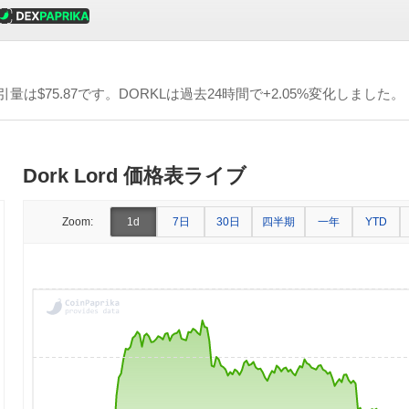
引量は
$75.87
です。DORKLは過去24時間で+2.05%変化しました。
Dork Lord 価格表ライブ
7日
30日
四半期
一年
Zoom:
1d
YTD