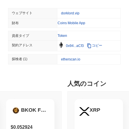
合性とセキュリティを維持する重要な役割を果たし、プロジェクト
August 05 2026
(22 hours ago)
,
3
ズムに参加します。全体として、ダークロードは多様なユーザーベ
TOKENIZATION
CIRCLE
指しています。
ウェブサイト
dorklord.vip
ディナリ、米国の自己保管
ダークロードはどのように保護されていますか？
化
財布
Coins Mobile App
ダークロードは、バリデーターがトランザクションを確認し、ネッ
資産タイプ
Token
August 05 2026
(24 hours ago)
,
3
ク（PoS）コンセンサスメカニズムを採用しています。このモデル
ができ、ネットワークへの財政的コミットメントが求められること
BITCOIN
CRYPTO SERVICES
契約アドレス
コピー
0x94...aCf3
性を確保するために、楕円曲線デジタル署名アルゴリズム（ECDSA
BitGo、Wrapped Bitc
インセンティブは、ネットワークへの参加に対して配布されるステ
出が150億ドルに迫る
探検者
(1)
etherscan.io
ョンを正しく検証できなかった場合にはスラッシングペナルティが
トワークを妨害しようとする試みを抑制します。 追加のセキュリテ
提案し投票できる強力なガバナンスフレームワークが含まれます。
August 05 2026
(1 day ago)
,
3 最
らに高め、ネットワークが安全で運用可能な状態を維持することを
ETFS
BANKS
人気のコイン
ダークロードは何か論争やリスクに直面しましたか？
イタリア最大の銀行がビッ
ーサリアムへの投資を3倍
ダークロードは、2023年3月に発生したセキュリティインシデント
マートコントラクトの脆弱性が悪用され、ユーザー資金の大幅な損
August 05 2026
(1 day ago)
,
3 最
ラクトの徹底的な監査を実施し、特定された脆弱性に対処するため
BKOK FinTech
XRP
償プログラムを開始し、コミュニティの信頼と安全へのコミットメン
ECONOMIC DATA
WEB3
場のボラティリティや規制の監視にさらされており、これはブロッ
米国のGDPデータがオンチ
ために、プロジェクトは定期的なセキュリティ監査やガバナンス決
$0.052924