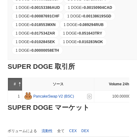
1 DOGE
=
0.00153386
AUD
1 DOGE
=
0.00150904
CAD
1 DOGE
=
0.00087691
CHF
1 DOGE
=
0.00138619
SGD
1 DOGE
=
0.018553
MXN
1 DOGE
=
0.089294
RUB
1 DOGE
=
0.017534
ZAR
1 DOGE
=
0.051643
TRY
1 DOGE
=
0.010284
SEK
1 DOGE
=
0.010283
NOK
1 DOGE
=
0.00000058
ETH
SUPER DOGE 取引所
#
ソース
Volume 24h (%)
1
PancakeSwap V2 (BSC)
100.000000%
D
SUPER DOGE マーケット
ボリュームによる
流動性
全て
CEX
DEX