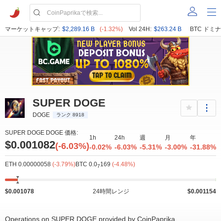
マーケットキャップ:
$2,289.16 B
(-1.32%)
Vol 24H:
$263.24 B
BTC ドミナ
SUPER DOGE
DOGE
ランク 8918
SUPER DOGE DOGE 価格:
1h
24h
週
月
年
$0.001082
(-6.03%)
-0.02%
-6.03%
-5.31%
-3.00%
-31.88%
ETH 0.00000058
(-3.79%)
BTC 0.0
169
(-4.48%)
7
$0.001078
24時間レンジ
$0.001154
Operations on SUPER DOGE provided by CoinPaprika