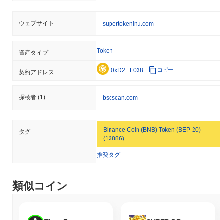
ウェブサイト
supertokeninu.com
Token
資産タイプ
0xD2...F038
コピー
契約アドレス
探検者
(1)
bscscan.com
Binance Coin (BNB) Token (BEP-20)
タグ
(13886)
推奨タグ
類似コイン