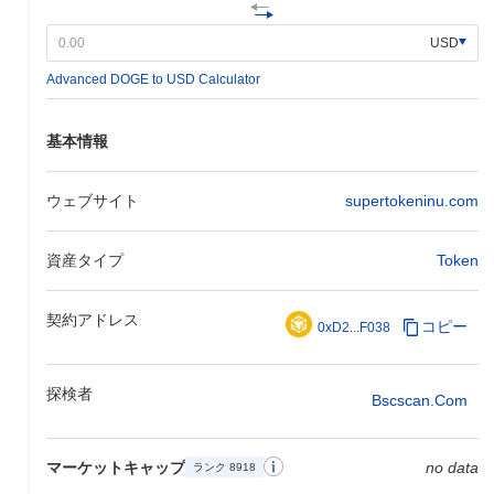
しています。従来の暗号通貨と比較して、SUPER DOGEは自動
USD
トークンバーンを通じて保有者に報酬を与えるデフレトークンモ
デルを採用しており、希少性を高めています。実世界でのユース
Advanced DOGE to USD Calculator
ケースは社会的影響を強調しており、還元にコミットする独自の
プレーヤーとして暗号空間での地位を確立しています。
基本情報
SUPER DOGEで何ができますか？
SUPER DOGE（DOGE-SUPER-DOGE）は、主にSuper Tokenエ
ウェブサイト
supertokeninu.com
コシステム内での支払いに使用され、シームレスな取引を可能に
します。さらに、ステーキングのユーティリティトークンとして
機能し、ユーザーがDeFiアプリやガバナンス決定に参加しながら
資産タイプ
Token
報酬を得ることができます。このトークンはNFT取引もサポート
しており、プラットフォーム内での多様性を高めています。
契約アドレス
コピー
0xD2...F038
SUPER DOGEはまだ活動中ですか？それとも関連性
がありますか？
SUPER DOGEは現在も活動中で、開発が進行中であり、活気あ
探検者
Bscscan.com
るコミュニティの存在があります。このトークンはさまざまなプ
ラットフォームで取引されており、投資家の間で持続的な関心を
反映しています。開発者からの最近のアップデートは、プロジェ
マーケットキャップ
no data
ランク 8918
クトの機能とユーティリティを向上させることへのコミットメン