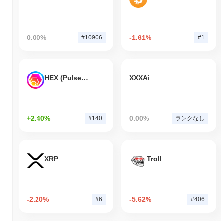
0.00%
-1.61%
#10966
#1
HEX (Pulsechain)
XXXAi
+2.40%
0.00%
#140
ランクなし
XRP
Troll
-2.20%
-5.62%
#6
#406