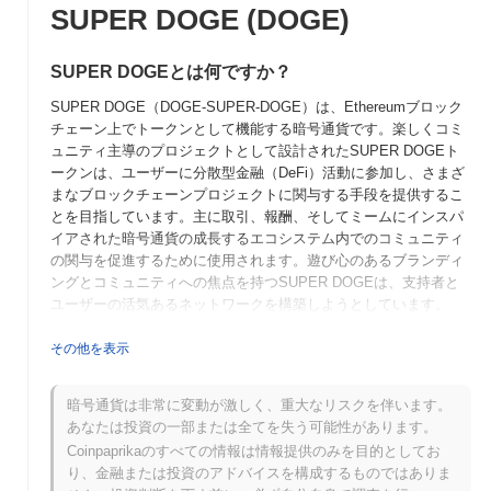
SUPER DOGE (DOGE)
SUPER DOGEとは何ですか？
SUPER DOGE（DOGE-SUPER-DOGE）は、Ethereumブロック
チェーン上でトークンとして機能する暗号通貨です。楽しくコミ
ュニティ主導のプロジェクトとして設計されたSUPER DOGEト
ークンは、ユーザーに分散型金融（DeFi）活動に参加し、さまざ
まなブロックチェーンプロジェクトに関与する手段を提供するこ
とを目指しています。主に取引、報酬、そしてミームにインスパ
イアされた暗号通貨の成長するエコシステム内でのコミュニティ
の関与を促進するために使用されます。遊び心のあるブランディ
ングとコミュニティへの焦点を持つSUPER DOGEは、支持者と
ユーザーの活気あるネットワークを構築しようとしています。
SUPER DOGEはいつ、どのように始まりましたか？
その他を表示
SUPER DOGE（DOGE-SUPER-DOGE）は、2021年にミーム文
化の楽しさと慈善活動を組み合わせることを目的としたコミュニ
暗号通貨は非常に変動が激しく、重大なリスクを伴います。
ティ主導のプロジェクトとして立ち上げられました。匿名の開発
あなたは投資の一部または全てを失う可能性があります。
者チームによって作成されたSUPER DOGEは、暗号通貨コミュ
Coinpaprikaのすべての情報は情報提供のみを目的としてお
ニティ内で急速に注目を集めました。その初期の開発は、さまざ
り、金融または投資のアドバイスを構成するものではありま
まな分散型取引所での初期上場などの重要なイベントによって特