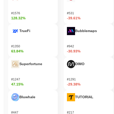
か？
SUPER DOGEは、極端なボラティリティやラグプルの可能性に
#1576
#531
関する懸念など、重大な課題に直面しています。これらは投資家
128.32%
-39.61%
の信頼を損なう可能性があります。さらに、プロジェクトの全体
的な安全性と信頼性に疑問を投げかけるセキュリティインシデン
TrueFi
Bubblemaps
トの報告もあります。暗号通貨の規制環境が進化し続ける中で、
法的問題も発生する可能性があり、投資家にさらなるリスクをも
たらす可能性があります。
#1350
#942
63.84%
-30.93%
SUPER DOGE (DOGE) FAQ – 主要指標と市場
分析
Superfortune
DIMO
SUPER DOGE (DOGE)はどこで購入できますか？
SUPER DOGE (DOGE)はcentralizedの暗号通貨取引所で広く利用
#1247
#1291
できます。 最もアクティブなプラットフォームはPancakeSwap
47.15%
-29.38%
V2 (BSC)で、WBNB/DOGE取引ペアは24時間のボリュームが
$16.51
以上を記録しました。
Bluwhale
TUTORIAL
SUPER DOGEの現在の日次取引量はいくらですか？
過去24時間で、SUPER DOGEの取引量は
$16.53
, 前日と比較し
#447
#217