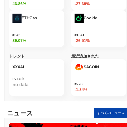
て
18.27%
の減少を示しています。これは、取引活動の短期的な減
46.86%
-27.69%
少を示唆しています。
ETHGas
Cookie
SUPER DOGEの価格範囲の履歴は何ですか？
史上最高値（ATH）：
$0.008794
史上最安値（ATL）：
$0.00
#345
#1341
39.07%
-26.51%
SUPER DOGEは現在、ATHより
~87.69%
低く取引されています .
トレンド
最近追加された
SUPER DOGEは、より広範な暗号市場と比較してど
のようなパフォーマンスですか？
XXXAi
SACOIN
過去7日間で、SUPER DOGEは
5.31%
下落し、
1.32%
の下落を記
録した全体の暗号市場を下回っています。これは、より広範な市
no rank
場のモメンタムと比較して、DOGEの価格アクションにおける一
no data
#7788
時的な遅れを示しています。
-1.34%
ニュース
すべてのニュース