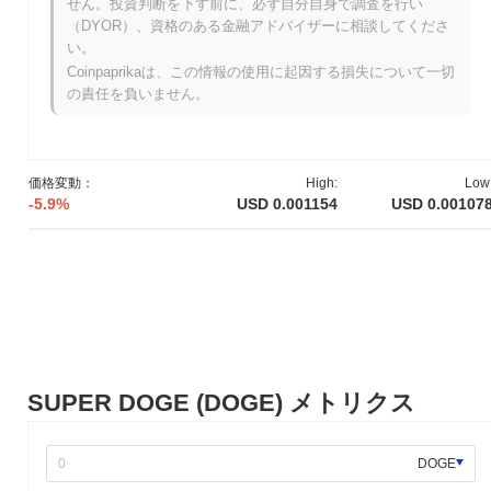
せん。投資判断を下す前に、必ず自分自身で調査を行い
徴付けられ、可視性とユーザーの採用を高めるのに役立ちまし
（DYOR）、資格のある金融アドバイザーに相談してくださ
た。このプロジェクトは、取引手数料の一部を動物福祉団体に寄
い。
付することで、慈善活動を強調しています。
Coinpaprikaは、この情報の使用に起因する損失について一切
の責任を負いません。
SUPER DOGEの今後はどうなりますか？
SUPER DOGEは、ロードマップに沿ったいくつかのエキサイテ
ィングなアップデートでエコシステムを強化する予定です。今後
の機能には、ユーザーに革新的なステーキングオプションとイー
価格変動：
High:
Low
ルドファーミングの機会を提供することを目指した分散型金融
-5.9%
USD 0.001154
USD 0.00107
（DeFi）プラットフォームの立ち上げが含まれます。さらに、コ
ミュニティは、ユーティリティと採用を強化するためにさまざま
なブロックチェーンプロジェクトとのパートナーシップを拡大す
るために積極的に取り組んでいます。将来の計画は、ユーザーが
SUPER DOGEエコシステム内でユニークなデジタル資産を作成
し取引できるようにするNFT機能の統合にも焦点を当てていま
す。プロジェクトが進化するにつれて、関与と共同成長を優先す
る活気あるコミュニティを育成することを目指しています。
SUPER DOGE (DOGE) メトリクス
SUPER DOGEの特徴は何ですか？
SUPER DOGEは、コミュニティ主導のイニシアティブと慈善寄
DOGE
付に独自の焦点を当てているため、他の暗号通貨と差別化されて
います。取引手数料の一部を動物福祉団体を支援するために活用