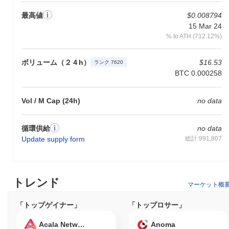
トを示しています。
最高値
$0.008794
SUPER DOGEは誰のために設計されていますか？
15 Mar 24
SUPER DOGEは、Dogeブランドの遊び心を評価するミーム愛好
% to ATH (712.12%)
者や暗号通貨投資家のニッチなコミュニティのために主に構築さ
れています。ターゲットオーディエンスには、楽しくインタラク
ボリューム（２４h）
$16.53
ランク 7620
ティブな暗号体験に参加しながら投資機会を探求したい人々が含
BTC 0.000258
まれます。さらに、ゲームプレイヤーやDeFiユーザーにも、エン
ターテインメントや金融活動に暗号通貨を取り入れる革新的な方
法を求める人々にアピールしています。
Vol / M Cap (24h)
no data
SUPER DOGEはどのように保護されていますか？
循環供給
no data
SUPER DOGEは、保有するトークンの数と「ステーク」する意
Update supply form
総計:991,807
欲に基づいて、新しいブロックを作成し取引を確認するためにバ
リデーターを選択する独自のコンセンサスメカニズムでネットワ
ークを保護しています。このモデルは、攻撃のリスクを減少さ
せ、バリデーターがブロックチェーンの整合性を維持することに
トレンド
利害関係を持つことを保証することで、ネットワークのセキュリ
マーケット概
ティを強化します。PoSを活用することで、SUPER DOGEは効
率的なブロックチェーン保護を促進し、分散型エコシステムを育
「トップゲイナー」
「トップロサー」
成します。
Acala Network
Anoma
SUPER DOGEは何か論争やリスクに直面しています