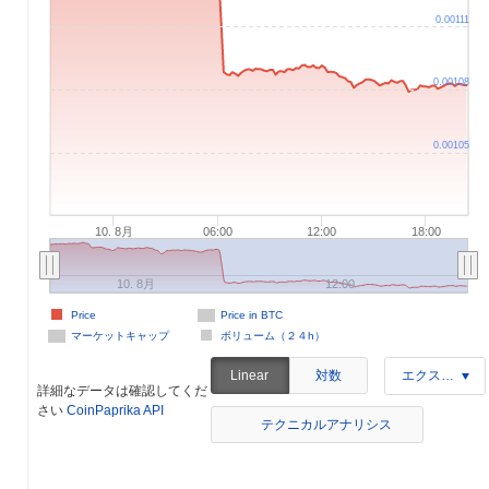
0.00111
0.00108
0.00105
10. 8月
06:00
12:00
18:00
10. 8月
12:00
Price
Price in BTC
マーケットキャップ
ボリューム（２４h）
対数
Linear
エクスポート
詳細なデータは確認してくだ
さい
CoinPaprika API
テクニカルアナリシス