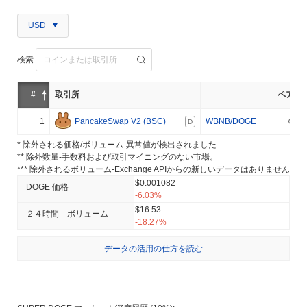
USD
検索
#
取引所
ペア
1
PancakeSwap V2 (BSC)
WBNB/DOGE
D
* 除外される価格/ボリューム-異常値が検出されました
** 除外数量-手数料および取引マイニングのない市場。
*** 除外されるボリューム-Exchange APIからの新しいデータはありません
$0.001082
DOGE 価格
-6.03%
$16.53
２４時間 ボリューム
-18.27%
データの活用の仕方を読む