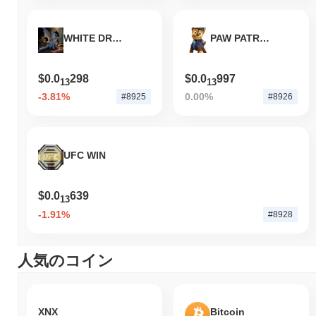
WHITE DRAGON
PAW PATROL INU
$0.0
298
$0.0
997
13
13
-3.81%
0.00%
#8925
#8926
UFC WIN
$0.0
639
13
-1.91%
#8928
人気のコイン
XNX
Bitcoin