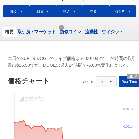
稼ぐ
財布
購入
売る
取引所
1
概要
取引所
/
マーケット
類似コイン
流動性
ウィジット
本日のSUPER DOGEのライブ価格は
$0.001082
で、24時間の取引
量は
$16.53
です。DOGEは過去24時間で-6.03%変化しました。
価格チャート
Zoom:
1d
Real Time
0.00117
0.00114