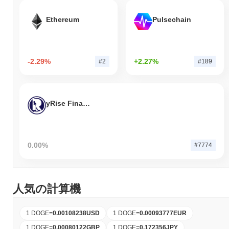
Ethereum
Pulsechain
-2.29%
+2.27%
#2
#189
yRise Finance
0.00%
#7774
人気の計算機
1 DOGE
=
0.00108238
USD
1 DOGE
=
0.00093777
EUR
1 DOGE
=
0.00080122
GBP
1 DOGE
=
0.172356
JPY