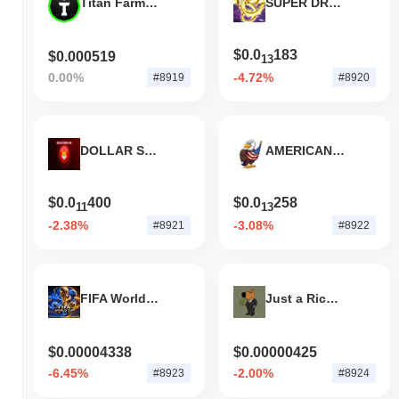
Titan Farms Incentive Token
SUPER DRAGON
$0.0
183
$0.000519
13
0.00%
-4.72%
#8919
#8920
DOLLAR SHIBA INU
AMERICAN EAGLE
$0.0
400
$0.0
258
11
13
-2.38%
-3.08%
#8921
#8922
FIFA World Cup AI (worldcupai.xyz)
Just a Rich Guy
$0.00004338
$0.00000425
-6.45%
-2.00%
#8923
#8924