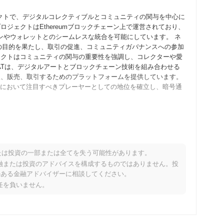
ロジェクトで、デジタルコレクティブルとコミュニティの関与を中心に
ジェクトはEthereumブロックチェーン上で運営されており、
ョンやウォレットとのシームレスな統合を可能にしています。 ネ
複数の目的を果たし、取引の促進、コミュニティガバナンスへの参加
ェクトはコミュニティの関与の重要性を強調し、コレクターや愛
CATは、デジタルアートとブロックチェーン技術を組み合わせる
入、販売、取引するためのプラットフォームを提供しています。
場において注目すべきプレーヤーとしての地位を確立し、暗号通
のビジョンと技術的枠組みを概説したホワイトペーパーを発表しまし
や初期採用者がプラットフォームの機能を試すことができるよう
ち上げられ、市場への公式な参入を果たしました。 初期の開発
たは投資の一部または全てを失う可能性があります。
きる分散型エコシステムの構築に焦点を当てました。トークンの
り、金融または投資のアドバイスを構成するものではありません。投
、すべての参加者に公平なアクセスを確保することを目指しまし
のある金融アドバイザーに相談してください。
し、その進化するエコシステムの基盤を築きました。
責任を負いません。
ユーザー体験を向上させることを目的とした重要なプロトコルアッ
ードでは、取引速度を改善し、手数料を削減するための新機能が