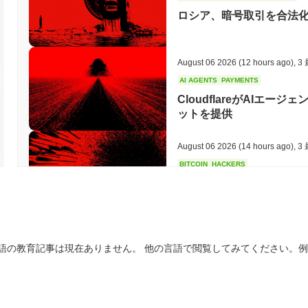
加でき、ネットワークのセキュリティを確保しながら潜在的な報酬を得
ロシア、暗号取引を合法化
提供し、保有者がプロジェクトの方向性に影響を与える提案に投票できる
合を構築するためのツールを提供し、エコシステム内での革新を促
レイスをサポートし、シームレスな取引と相互作用を促進します。ユー
シップ特典などのオフチェーンユーティリティからも恩恵を受け、
August 06 2026
(12 hours ago)
,
3
により、MOON CATは保有者、ユーザー、開発者にとって多用途
AI AGENTS
PAYMENTS
MOON CATはまだ活動中または関連性がありますか？
CloudflareがAIエ
ットを提供
MOON CATは、2023年9月に発表された最近のアップデートを
れました。プロジェクトは現在、さまざまな分散型アプリケーション（
でのパートナーシップを探求しています。取引量は複数の取引所で
August 06 2026
(14 hours ago)
,
3
ることを示しています。 さらに、MOON CATはソーシャルメデ
BITCOIN
HACKERS
交流し、今後の機能やイベントに関するアップデートを共有してい
BoltzはAI攻撃者がチ
れており、意思決定プロセスにおけるコミュニティの関与を反映して
シャットダウン
継続的な関連性を支持しており、MOON CATが活動しているだけ
を示しています。
August 06 2026
(16 hours ago)
,
3
MOON CATは誰のために設計されていますか？
語の教育記事は現在ありません。 他の言語で閲覧してみてください。
CIRCLE
TOKENIZATION
MOON CATは、多様なオーディエンスを対象に設計されており、
ウォール街の大手企業がCi
います。開発者にとっては、分散型アプリケーション（dApps）や
SDKやAPIなどの重要なツールとリソースを提供します。このサポー
革新し、構築することができます。 消費者は、エコシステム内での