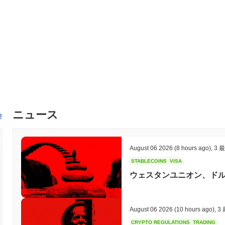
導入され、ユーザーにとってプラットフォームがよりアクセスしやすく
めに、いくつかの分散型アプリケーション（dApps）との戦略的パー
初頭に発表される予定です。これらの取り組みは、ユーザーの関与を増
ることに焦点を当てた広範なロードマップの一部です。これらのマ
ロセスにおける透明性とコミュニティの関与が確保されます。
MOON CATの特徴は何ですか？
MOON CATは、トランザクションスループットを向上させながら低遅
って際立っています。このアーキテクチャは、トランザクションの
す。プラットフォームは、プルーフ・オブ・ステークと委任プルー
ニュース
カニズムを採用しており、セキュリティと効率の両方を確保しています
要
性プロトコルを特徴としており、複数のブロックチェーンネットワ
ーザーが特定のブロックチェーンに制約されることなく、さまざま
とで、エコシステムを強化します。 MOON CATのガバナンスモ
August 06 2026
(8 hours ago)
,
3 
ップグレードやエコシステムの開発に関する意思決定プロセスに参
STABLECOINS
VISA
ーヤーとの戦略的パートナーシップは、そのユーティリティと採用をさ
なプレーヤーとして位置づけています。
ウェスタンユニオン、ドル
MOON CATで何ができますか？
MOON CATトークンは、そのエコシステム内で複数の実用的なユ
August 06 2026
(10 hours ago)
,
3
が価値を送信し、分散型アプリケーション（dApps）と相互作用する
CRYPTO REGULATIONS
TRADING