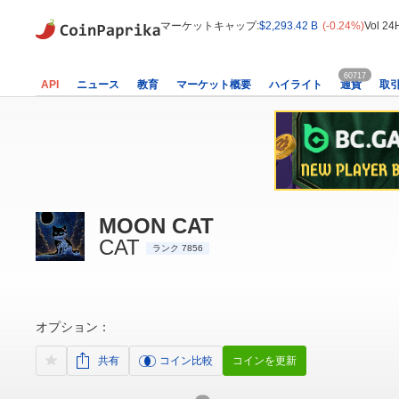
マーケットキャップ:
$2,293.42 B
(-0.24%)
Vol 24
60717
API
ニュース
教育
マーケット概要
ハイライト
通貨
取
MOON CAT
CAT
ランク 7856
オプション：
共有
コイン比較
コインを更新