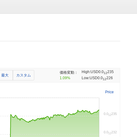
High:
USD0.0
235
価格変動：
12
最大
カスタム
1.09%
Low:
USD0.0
226
12
Price
0.0
235
12
0.0
232
12