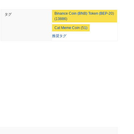
フォームは、資産の管理やネットワークへの参加を簡素化するウォ
 最小読取
います。 バリデーターや流動性提供者などの二次参加者は、ス
NS
Binance Coin (BNB) Token (BEP-20)
ます。これらの役割はネットワークのセキュリティを維持し、エコ
タグ
のルールが2027年に延期される中でステーブルコ
(13886)
ープ間の協力を促進することで、MOON CATはさまざまなユ
境を作ることを目指しています。
Cat Meme Coin (51)
推奨タグ
 最小読取
トワークの整合性を維持する責任を負うプルーフ・オブ・ステーク
、参加者がMOON CATトークンを保有し、ステーキングする必
ら離れることなく暗号をステーキングできるよう
ステム全体の健康と利益が一致します。 暗号的なセキュリティ
DSA）を利用して、安全な認証とデータの整合性を確保していま
可能で改ざん不可能であることを保証します。 インセンティブ
ーキング報酬を通じて構成されています。さらに、プロトコルに
小読取
場合に罰則を科すスラッシングメカニズムが組み込まれており、
ON CATは定期的な監査を受け、利害関係者が意思決定に参加
、ステーキングを50%に制限するためにバリデ
多様性も、潜在的な脆弱性に対するネットワークの回復力に寄与
と提案
小読取
透明性に関する懸念に関連するいくつかの論争に直面しました。
コミュニティ内の意見の不一致が報告され、コミュニティの関与が
ウォレット向けにS&P 500全体をオンチェーン
レームワークを実施することでこれらの問題に対処し、明確なコ