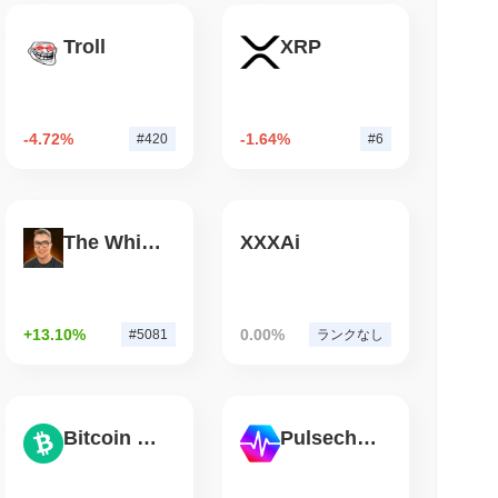
性を促進し、参加を奨励するために定期的なコミュニティミーテ
は重大なセキュリティインシデントやエクスプロイトを報告してい
Troll
XRP
小読取
市場のボラティリティや規制の監視などの継続的なリスクにさら
な監査とセキュリティプロトコルの更新を約束し、潜在的な脆弱
oinの74億ドルをChainlinkに移行、LayerZeroの流
-4.72%
-1.64%
#420
#6
ます。 最もアクティブなプラットフォームはPancakeSwap V2
The White Bull
XXXAi
を記録しました。
30%
の増加を示しています。これは、取引活動の短期的な増加を
+13.10%
0.00%
#5081
ランクなし
Bitcoin Cash
Pulsechain