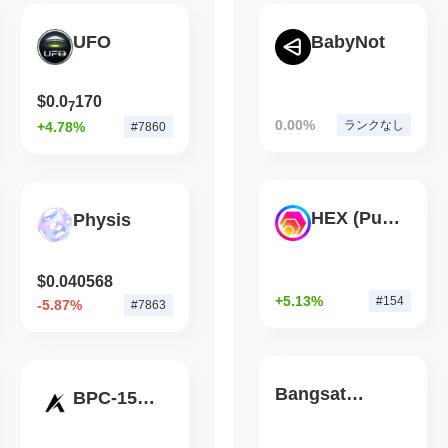
化
ミュニケーションと意思決定の経路を確保しました。さらに、透明
ィングを開始しました。 技術的リスクに関しては、MOON CAT
UFO
BabyNot
August 05 2026
(1 day ago)
,
3 最
ません。しかし、多くのブロックチェーンプロジェクトと同様に、
されています。これらのリスクを軽減するために、チームは定期的
BITCOIN
CRYPTO SERVICES
性に対する強固な防御を維持しています。
$0.0
170
BitGo、Wrapped Bitc
7
出が150億ドルに迫る
0.00%
ランクなし
+4.78%
#7860
MOON CAT (CAT) FAQ – 主要指標と市場分析
MOON CAT (CAT)はどこで購入できますか？
MOON CAT (CAT)はcentralizedの暗号通貨取引所で広く利用でき
HEX (Pulsechain)
Physis
(BSC)で、CAT/WBNB取引ペアは24時間のボリュームが
$90.36
以上
MOON CATの現在の日次取引量はいくらですか？
$0.040568
過去24時間で、MOON CATの取引量は
$90.34
, 前日と比較して
325.
+5.13%
#154
-5.87%
#7863
示唆しています。
MOON CATの価格範囲の履歴は何ですか？
史上最高値（ATH）：
$0.0
108
Bangsat 666
BPC-157 & TB-500
11
史上最安値（ATL）：
$0.00