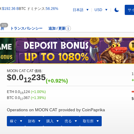
H:
$192.36 B
BTC ドミナンス:
56.26%
日本語
サイ
USD
373
引所
トランスパレンシー
追加 / 更新
MOON CAT CAT 価格:
1
$0.0
235
12
(+0.92%)
+
ETH 0.0
124
(+1.00%)
15
BTC 0.0
367
(+1.39%)
$
17
Operations on MOON CAT provided by CoinPaprika
稼ぐ
財布
購入
売る
取引所