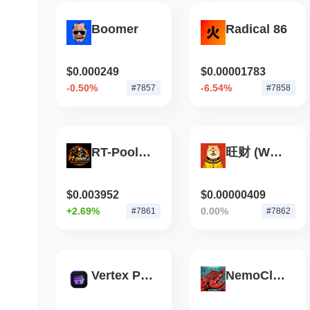
Boomer
Radical 86
$0.000249
$0.00001783
-0.50%
-6.54%
#7857
#7858
RT-Pool.cc Token V2
旺财 (Wealthy)
$0.003952
$0.00000409
+2.69%
0.00%
#7861
#7862
Vertex Privacy
NemoClaw