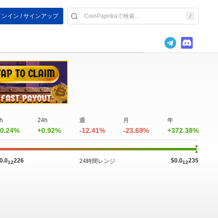
ンイン / サインアップ
h
24h
週
月
年
0.24%
+0.92%
-12.41%
-23.69%
+372.38%
0.0
226
$0.0
235
24時間レンジ
12
12