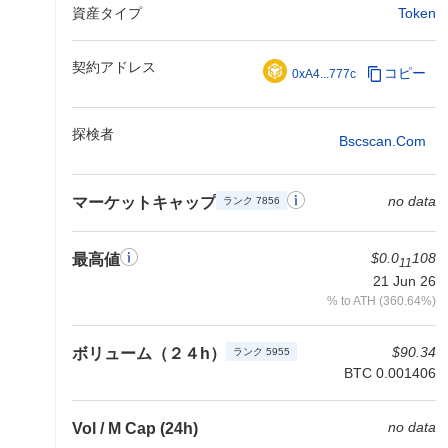
資産タイプ
Token
契約アドレス
コピー
0xA4...777c
探検者
Bscscan.com
no data
マーケットキャップ
ランク 7856
$0.0
108
最高値
11
21 Jun 26
% to ATH (360.64%)
$90.34
ボリューム（２４h）
ランク 5955
BTC 0.001406
no data
Vol / M Cap (24h)