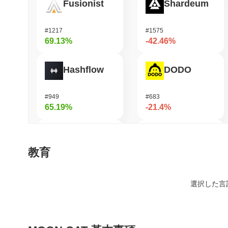
Fusionist
Shardeum
#1217
#1575
69.13%
-42.46%
Hashflow
DODO
#949
#683
65.19%
-21.4%
Orochi Network
Synapse
教育
#315
#534
57.27%
-19.14%
選択した言
Stargate Finance
Cysic