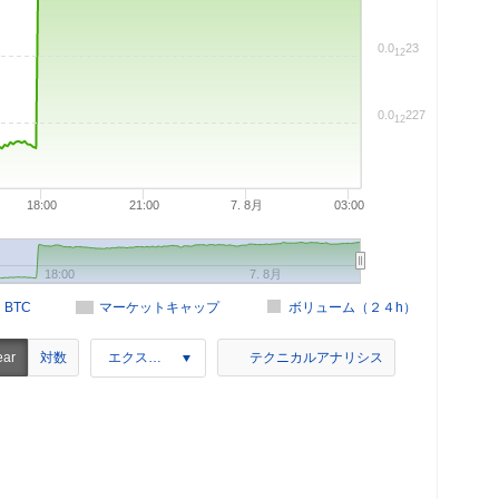
0.0
23
12
0.0
227
12
18:00
21:00
7. 8月
03:00
18:00
7. 8月
n BTC
マーケットキャップ
ボリューム（２４h）
対数
ear
エクスポート
テクニカルアナリシス