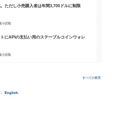
ることができます。さらに、MOON CATはガバナンス機能を
。ただし小売購入者は年間3,700ドルに制限
ようにします。 開発者にとって、MOON CATはdAppsや統
進します。ネットワークはさまざまなウォレットやマーケットプ
ザーはまた、MOON CATコミュニティ内での割引やメンバー
全体的なユーザー体験を向上させます。この多面的なアプローチ
 最小読取
な資産であり続けます。
ージェントにAPIの支払い用のステーブルコインウォレ
通じて活動を続けており、スマートコントラクト機能の向上が導入さ
dApps）との統合を通じてエコシステムを拡大し、NFT分野
一貫した活動を示しており、コミュニティからの関心が続いてい
 最小読取
ィアプラットフォームでの活発な存在感を持ち、ユーザーベースと
ます。ガバナンスモデルも整備されており、最近の提案が議論さ
ームを上回った後、自社のビットコインブリッジを
います。これらの指標は、暗号通貨およびNFTセクター内での
でなく、ブロックチェーン技術の進化する風景に適応していること
すべての教育
 最小読取
例：
English
.
主に暗号通貨エコシステム内の開発者と消費者をターゲットとして
rcleのArcブロックチェーンを確保
スマートコントラクトの作成を可能にし、開発を促進するための
トにより、開発者はMOON CATプラットフォーム上で効果的に
取引や相互作用のためのユーザーフレンドリーなインターフェー