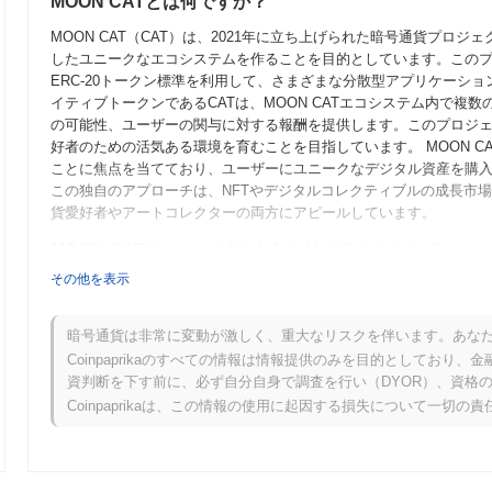
MOON CATとは何ですか？
MOON CAT（CAT）は、2021年に立ち上げられた暗号通貨プ
したユニークなエコシステムを作ることを目的としています。このプロ
ERC-20トークン標準を利用して、さまざまな分散型アプリケーシ
イティブトークンであるCATは、MOON CATエコシステム内で
の可能性、ユーザーの関与に対する報酬を提供します。このプロジ
好者のための活気ある環境を育むことを目指しています。 MOON 
ことに焦点を当てており、ユーザーにユニークなデジタル資産を購
この独自のアプローチは、NFTやデジタルコレクティブルの成長市
貨愛好者やアートコレクターの両方にアピールしています。
MOON CATはいつ、どのように始まりましたか？
その他を表示
MOON CATは2021年3月に発足し、創設チームがプロジェクト
た。プロジェクトは2021年6月にテストネットを立ち上げ、開発者
にしました。成功したテストの後、2021年9月にメインネットが立
暗号通貨は非常に変動が激しく、重大なリスクを伴います。あな
は、ユーザーが取引やステーキングなどのさまざまな活動に参加で
Coinpaprikaのすべての情報は情報提供のみを目的としてお
初期配布は、2021年10月に公平なローンチモデルを通じて行われ
資判断を下す前に、必ず自分自身で調査を行い（DYOR）、資格
た。これらの基盤的なステップは、MOON CATの成長軌道を確立
Coinpaprikaは、この情報の使用に起因する損失について一切の
MOON CATの今後はどうなりますか？
公式のアップデートによると、MOON CATはスケーラビリティと
プグレードを2024年第1四半期に予定しています。このアップグレ