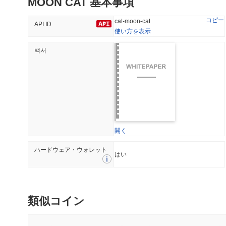
MOON CAT 基本事項
#172
#229
45.19%
-19.08%
コピー
cat-moon-cat
API ID
使い方を表示
백서
トレンド
最近追加された
HEX (Pulsechain)
SACOIN
#154
#7094
5.13%
0.09%
開く
ハードウェア・ウォレット
はい
類似コイン