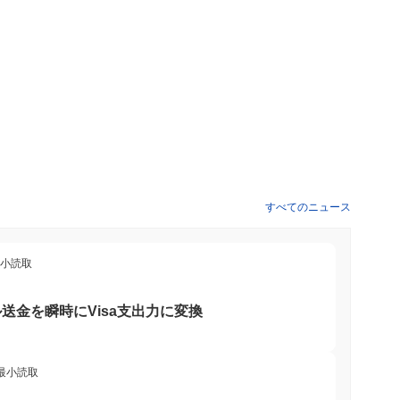
なります。さらに、MOON CATはエコシステムを拡大するた
トナーシップに取り組んでおり、統合のタイムラインは2024年
やし、暗号空間内でのMOON CATのユーティリティを拡大す
イルストーンの進捗は、公式チャネルを通じて追跡され、開発プ
延を維持する独自のLayer 2スケーリングソリューションによ
迅速な処理を可能にし、高需要のアプリケーションに適していま
フ・オブ・ステークの要素を組み合わせた新しいコンセンサスメ
。 さらに、MOON CATは革新的なクロスチェーン相互運用
すべてのニュース
ークとのシームレスな相互作用を可能にします。この機能は、ユ
な分散型アプリケーションやサービスに関与できるようにするこ
デルはコミュニティ主導であり、トークン保有者がプロトコルのア
最小読取
加できるようにしています。ブロックチェーン分野の主要なプレ
らに強化し、MOON CATを進化する暗号の風景における重要
送金を瞬時にVisa支出力に変換
ーティリティを提供します。主に取引手数料に使用され、ユーザー
 最小読取
ことを可能にします。MOON CATの保有者はステーキングに参