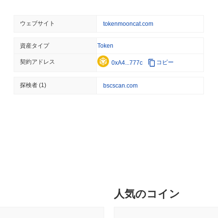
スにアクセスすることでMOON CATの恩恵を受けます。プラット
August 06 2026
(18 hours ago)
,
3
レットを提供することで、ユーザー体験を向上させることを目指して
STABLECOINS
CRYPTO REGULATIO
テーキングやガバナンスメカニズムを通じてMOON CATに関与し
ウェブサイト
tokenmooncat.com
米国と英国、GENIUS法
システム全体の健康に貢献するために重要です。これらのユーザーグル
インの連携を強化
ースケースをサポートし、採用を促進する堅牢でダイナミックな環
資産タイプ
Token
MOON CATはどのように保護されていますか？
契約アドレス
コピー
0xA4...777c
August 06 2026
(20 hours ago)
,
3
MOON CATは、バリデーターがトランザクションを確認し、ネッ
CRYPTO SERVICES
BANKS
（PoS）コンセンサスメカニズムを採用しています。このモデルでは
探検者
(1)
bscscan.com
BNYは機関がその保管か
要があり、これによりネットワークが保護されるだけでなく、エコシ
にしたい
のために、MOON CATは楕円曲線デジタル署名アルゴリズム（EC
す。この暗号技術は、不正アクセスを防ぎ、トランザクションが検証
は、バリデーターがネットワークへの参加に対して報酬を得るステ
August 05 2026
(1 day ago)
,
3 最
は、悪意のある行動やトランザクションを正しく検証できなかった
ETHEREUM
DEFI
不正行為を抑制します。 セキュリティをさらに強化するために、MO
イーサリアムの研究者たち
できるガバナンスプロセスを維持しています。クライアント実装の
ーター報酬を焼却したい
しています。
MOON CATは何か論争やリスクに直面しましたか？
August 05 2026
(1 day ago)
,
3 最
人気のコイン
MOON CATは、コミュニティガバナンスの争いとプロジェクトの
TOKENIZATION
CIRCLE
2022年中頃、プロジェクトの方向性や意思決定プロセスに関する
ディナリ、米国の自己保管
一時的に低下しました。チームは、より構造化されたガバナンスフ